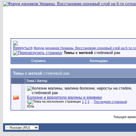
Форум дачников Украины. Восстановим озоновый слой на 6-ти со
Темы с меткой
стеблевой рак
Справка
Календарь
Темы с меткой
стеблевой рак
Тема / Автор
Болезни и вредители малины и ежевики
(
1
2
3
...
Последняя страница
)
Юла
Текущее врем