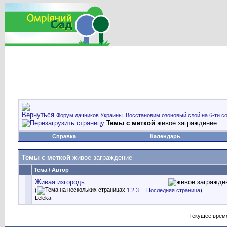
Форум дачников Украины. Восстановим озоновый слой на 6-ти со
Темы с меткой
живое заграждение
Справка
Календарь
Темы с меткой
живое заграждение
Тема / Автор
Живая изгородь
(
1
2
3
...
Последняя страница
)
Leleka
Текущее врем