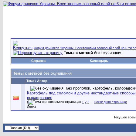
Форум дачников Украины. Восстановим озоновый слой на 6-ти со
Темы с меткой
без окучивания
Справка
Календарь
Темы с меткой
без окучивания
Тема / Автор
Картофель под соломой и другие нестандартные способы
выращивания
(
1
2
3
...
Последняя страница
)
Ленка
Текущее врем