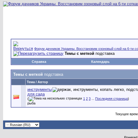
Форум дачников Украины. Восстановим озоновый слой на 6-ти со
Темы с меткой
подставка
Справка
Календарь
Темы с меткой
подставка
Тема / Автор
инструменты
для сада
(
1
2
3
...
Последняя страница
)
рыба
Текущее врем
Powered b