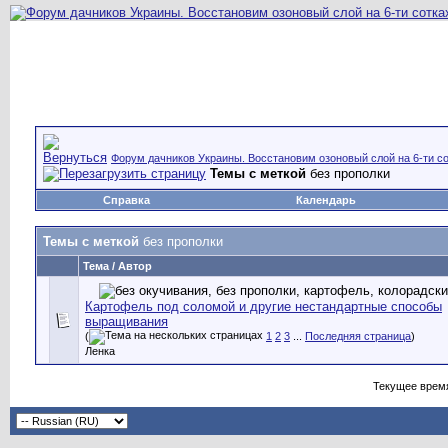
Форум дачников Украины. Восстановим озоновый слой на 6-ти со
Темы с меткой
без прополки
Справка
Календарь
Темы с меткой
без прополки
Тема / Автор
Картофель под соломой и другие нестандартные способы
выращивания
(
1
2
3
...
Последняя страница
)
Ленка
Текущее врем