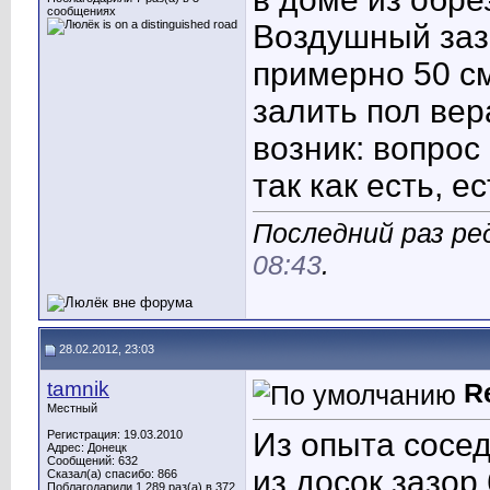
сообщениях
Воздушный заз
примерно 50 с
залить пол вер
возник: вопрос
так как есть, 
Последний раз ре
08:43
.
28.02.2012, 23:03
tamnik
R
Местный
Из опыта сосе
Регистрация: 19.03.2010
Адрес: Донецк
Сообщений: 632
из досок,зазор
Сказал(а) спасибо: 866
Поблагодарили 1,289 раз(а) в 372