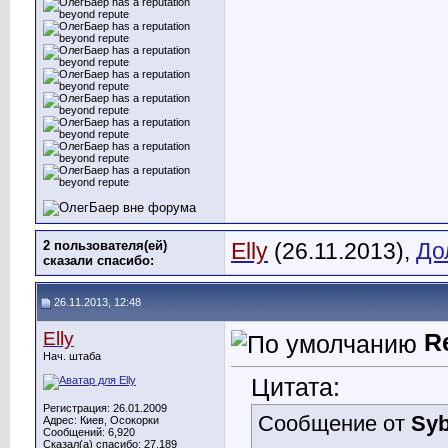
2 пользователя(ей)
Elly
(26.11.2013),
До
сказали cпасибо:
26.11.2013, 12:48
Elly
R
Нач. штаба
Цитата:
Регистрация: 26.01.2009
Сообщение от
Syb
Адрес: Киев, Осокорки
Сообщений: 6,920
Сказал(а) спасибо: 27,189