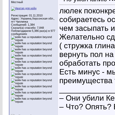
Местный
люлек поконкре
Регистрация: 01.11.2010
собираетесь ос
Адрес: Украина,Херсонская обл.,
пгт Чаплинка
Сообщений: 1,384
чем засыпать и
Сказал(а) спасибо: 7,848
Поблагодарили 5,386 раз(а) в 977
сообщениях
Желательно сд
( стружка глин
вернуть пол на
обработать пр
Есть минус - м
преимущества 
____________
– Они убили Ке
– Что? Опять? 