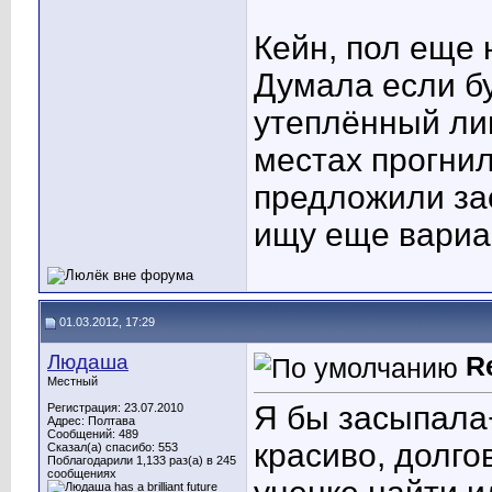
Кейн, пол еще 
Думала если б
утеплённый лин
местах прогнил
предложили за
ищу еще вариа
01.03.2012, 17:29
Людаша
R
Местный
Я бы засыпала
Регистрация: 23.07.2010
Адрес: Полтава
Сообщений: 489
красиво, долго
Сказал(а) спасибо: 553
Поблагодарили 1,133 раз(а) в 245
сообщениях