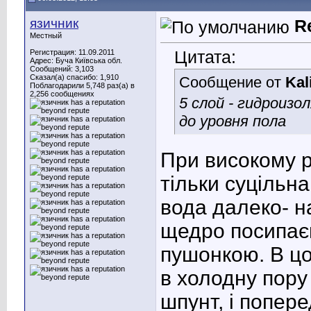
язичник
R
Местный
Цитата:
Регистрация: 11.09.2011
Адрес: Буча Київська обл.
Сообщений: 3,103
Сказал(а) спасибо: 1,910
Сообщение от
Kal
Поблагодарили 5,748 раз(а) в
2,256 сообщениях
5 слой - гидроизо
до уровня пола
При високому р
тільки суцільн
вода далеко- на
щедро посипає
пушонкою. В цо
в холодну пору
шпунт, і попер