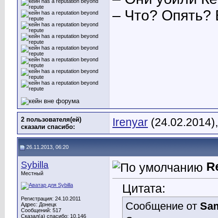
– Что? Опять? 
2 пользователя(ей)
Irenyar
(24.02.2014)
сказали cпасибо:
26.11.2013, 06:20
Sybilla
R
Местный
Цитата:
Регистрация: 24.10.2011
Сообщение от
Sa
Адрес: Донецк
Сообщений: 517
Сказал(а) спасибо: 10,146