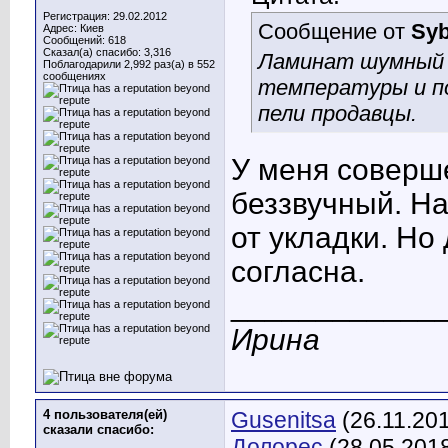
Регистрация: 29.02.2012
Сообщение от
Syb
Адрес: Киев
Сообщений: 618
Сказал(а) спасибо: 3,316
Ламинат шумный в
Поблагодарили 2,992 раз(а) в 552
сообщениях
температуры и по
пели продавцы
.
У меня соверше
беззвучный. На
от укладки. Но
согласна.
____________
Ирина
4 пользователя(ей)
Gusenitsa
(26.11.20
сказали cпасибо:
Долорес
(28.05.201