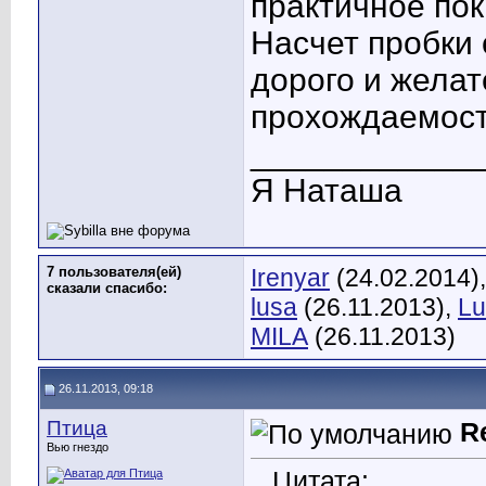
практичное пок
Насчет пробки 
дорого и желат
прохождаемост
____________
Я Наташа
7 пользователя(ей)
Irenyar
(24.02.2014)
сказали cпасибо:
lusa
(26.11.2013),
Lu
MILA
(26.11.2013)
26.11.2013, 09:18
Птица
R
Вью гнездо
Цитата: