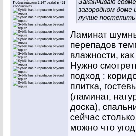
Заканчиваю совме
Поблагодарили 2,147 раз(а) в 451
сообщениях
загородном доме и
лучше постелить
Ламинат шумны
перепадов тем
влажности, как
Нужно смотреть
подход : коридо
плитка, госте
(ламинат, нату
доска), спальн
сейчас столько
можно что угод