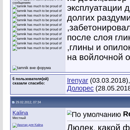
сообщениях
эксплуатации д
долгих раздуми
,забетонировал
после слоя гл
,глины и опило
на войлочной о
6 пользователя(ей)
Irenyar
(03.03.2018)
сказали cпасибо:
Долорес
(28.05.201
29.02.2012, 07:34
Kalina
R
Местный
Люлек, какой 