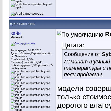
26.11.2013, 11:05
кейн
R
Местный
Цитата:
Регистрация: 01.11.2010
Сообщение от
Syb
Адрес: Украина,Херсонская обл.,
пгт Чаплинка
Сообщений: 1,384
Ламинат шумный в
Сказал(а) спасибо: 7,848
Поблагодарили 5,386 раз(а) в 977
температуры и по
сообщениях
пели продавцы
.
модели соверш
только стоимо
дорогого влаго