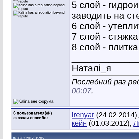
5 слой - гидро
заводить на ст
6 слой - утепл
7 слой - стяжк
8 слой - плитка
____________
Наталі_я
Последний раз ред
00:07
.
6 пользователя(ей)
Irenyar
(24.02.2014)
сказали cпасибо:
кейн
(01.03.2012),
Л
06.03.2012, 15:05