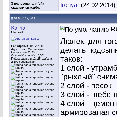
3 пользователя(ей)
Irenyar
(24.02.2014)
сказали cпасибо:
01.03.2012, 20:11
Kalina
R
Местный
Люлек, для тог
Регистрация: 19.12.2011
делать подсыпк
Адрес: Київ, Фастівський р-н
Сообщений: 2,527
Сказал(а) спасибо: 8,331
таков:
Поблагодарили 12,115 раз(а) в
2,109 сообщениях
1 слой - утрам
"рыхлый" снима
2 слой - песок
3 слой - щебен
4 слой - цемен
армированая с