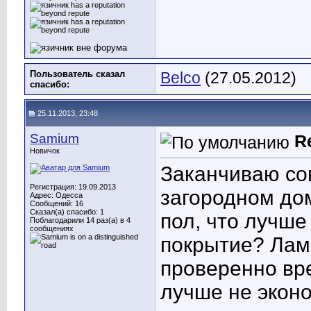
Пользователь сказал
Belco
(27.05.2012)
cпасибо:
25.11.2013, 23:48
Samium
R
Новичок
Заканчиваю со
Регистрация: 19.09.2013
загородном дом
Адрес: Одесса
Сообщений: 16
Сказал(а) спасибо: 1
пол, что лучше
Поблагодарили 14 раз(а) в 4
сообщениях
покрытие? Лами
проверенно вр
лучше не эконо