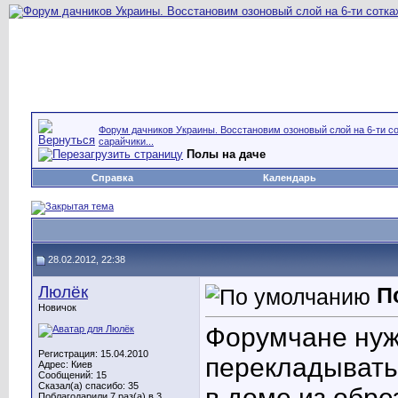
Форум дачников Украины. Восстановим озоновый слой на 6-ти со
сарайчики...
Полы на даче
Справка
Календарь
28.02.2012, 22:38
Люлёк
П
Новичок
Форумчане нуж
Регистрация: 15.04.2010
перекладывать
Адрес: Киев
Сообщений: 15
Сказал(а) спасибо: 35
в доме из обре
Поблагодарили 7 раз(а) в 3