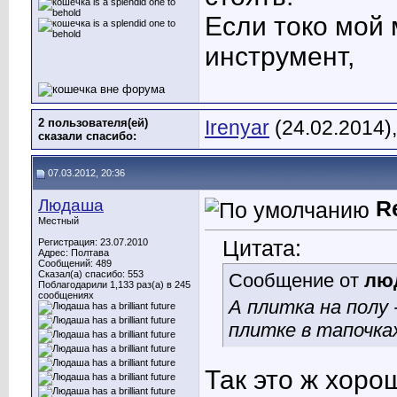
Если токо мой 
инструмент,
2 пользователя(ей)
Irenyar
(24.02.2014)
сказали cпасибо:
07.03.2012, 20:36
Людаша
R
Местный
Цитата:
Регистрация: 23.07.2010
Адрес: Полтава
Сообщений: 489
Сказал(а) спасибо: 553
Сообщение от
лю
Поблагодарили 1,133 раз(а) в 245
сообщениях
А плитка на полу 
плитке в тапочка
Так это ж хоро