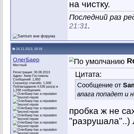
на чистку.
Последний раз ре
21:31
.
26.11.2013, 18:18
ОлегБаер
R
Местный
Цитата:
Регистрация: 30.08.2013
Адрес: Киев-Гостомель
Сообщений: 1,850
Сказал(а) спасибо: 1,508
Сообщение от
Sa
Поблагодарили 4,536 раз(а) в
1,338 сообщениях
влага попадет и 
пробка ж не са
"разрушала"..)