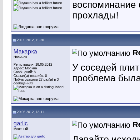
воспоминание о
прохлады!
20.05.2012, 15:30
Макарка
R
Новичок
У соседей плит
Регистрация: 18.05.2012
Адрес: Москва
Сообщений: 8
проблема была
Сказал(а) спасибо: 0
Поблагодарили 27 раз(а) в 3
сообщениях
20.05.2012, 18:11
garlic
R
Местный
Давайте исходи