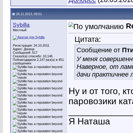
26.11.2013, 09:51
Sybilla
R
Местный
Цитата:
Регистрация: 24.10.2011
Сообщение от
Пт
Адрес: Донецк
Сообщений: 517
Сказал(а) спасибо: 10,146
У меня совершенн
Поблагодарили 2,147 раз(а) в 451
сообщениях
Наверное, от лам
дачи практичнее л
Ну и от того, к
паровозики кат
____________
Я Наташа