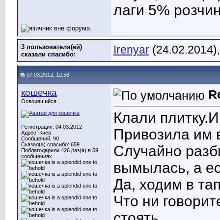
лаги 5% розчин
3 пользователя(ей)
Irenyar
(24.02.2014)
сказали cпасибо:
07.03.2012, 12:58
кошечка
R
Освоившийся
Клали плитку.И
Регистрация: 04.03.2012
Привозила им в
Адрес: Киев
Сообщений: 90
Сказал(а) спасибо: 659
Случайно разб
Поблагодарили 426 раз(а) в 59
сообщениях
вымылась, а ес
Да, ходим в та
Что ни говорите
стоять.