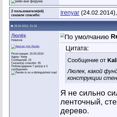
2 пользователя(ей)
Irenyar
(24.02.2014)
сказали cпасибо:
29.02.2012, 21:16
Люлёк
R
Новичок
Цитата:
Регистрация: 15.04.2010
Адрес: Киев
Сообщение от
Kal
Сообщений: 15
Сказал(а) спасибо: 35
Поблагодарили 7 раз(а) в 3
сообщениях
Люлек, какой фун
конструкции стен
Я не сильно си
ленточный, сте
дерево.