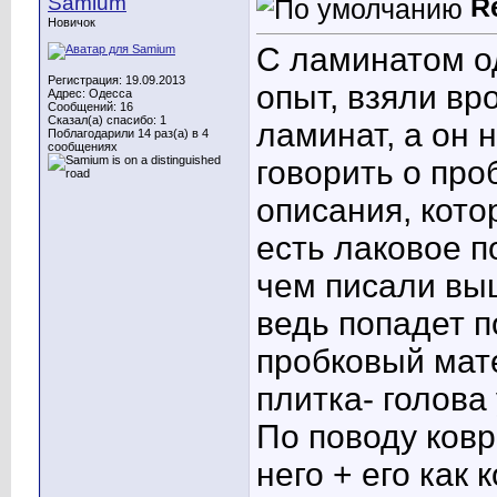
Samium
R
Новичок
С ламинатом о
Регистрация: 19.09.2013
опыт, взяли вр
Адрес: Одесса
Сообщений: 16
Сказал(а) спасибо: 1
ламинат, а он 
Поблагодарили 14 раз(а) в 4
сообщениях
говорить о про
описания, кот
есть лаковое п
чем писали выш
ведь попадет п
пробковый мат
плитка- голова 
По поводу ковр
него + его как 