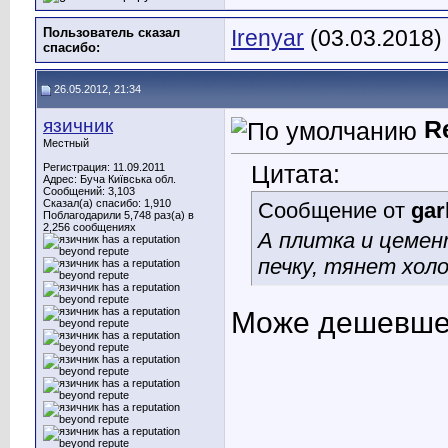
Пользователь сказал
Irenyar
(03.03.2018)
cпасибо:
26.05.2012, 21:34
язичник
R
Местный
Цитата:
Регистрация: 11.09.2011
Адрес: Буча Київська обл.
Сообщений: 3,103
Сказал(а) спасибо: 1,910
Сообщение от
gar
Поблагодарили 5,748 раз(а) в
2,256 сообщениях
А плитка и цемент
печку, тянет холо
Може дешевше 