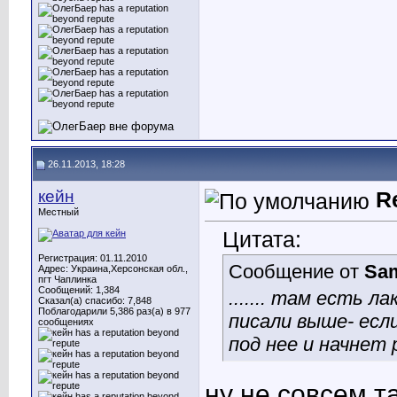
26.11.2013, 18:28
кейн
R
Местный
Цитата:
Регистрация: 01.11.2010
Сообщение от
Sa
Адрес: Украина,Херсонская обл.,
пгт Чаплинка
Сообщений: 1,384
....... там есть 
Сказал(а) спасибо: 7,848
Поблагодарили 5,386 раз(а) в 977
писали выше- если
сообщениях
под нее и начнет
ну не совсем т