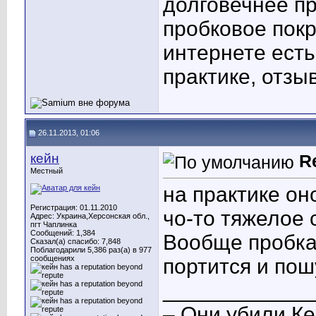
долговечнее пр
пробковое покр
интернете есть
практике, отзы
26.11.2013, 01:06
кейн
R
Местный
на практике он
Регистрация: 01.11.2010
чо-то тяжелое 
Адрес: Украина,Херсонская обл.,
пгт Чаплинка
Сообщений: 1,384
Вообще пробка
Сказал(а) спасибо: 7,848
Поблагодарили 5,386 раз(а) в 977
сообщениях
портится и по
____________
– Они убили Ке