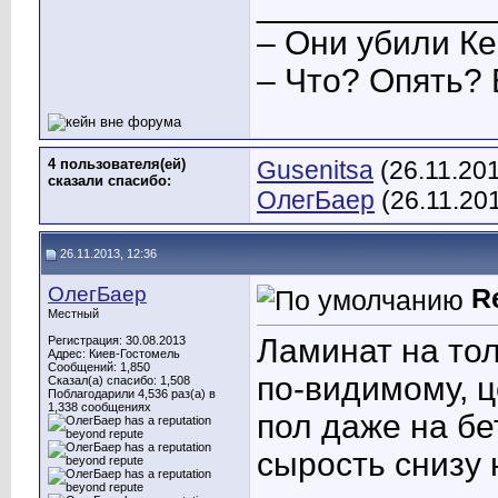
____________
– Они убили Ке
– Что? Опять? 
4 пользователя(ей)
Gusenitsa
(26.11.20
сказали cпасибо:
ОлегБаер
(26.11.20
26.11.2013, 12:36
ОлегБаер
R
Местный
Ламинат на тол
Регистрация: 30.08.2013
Адрес: Киев-Гостомель
Сообщений: 1,850
по-видимому, ц
Сказал(а) спасибо: 1,508
Поблагодарили 4,536 раз(а) в
1,338 сообщениях
пол даже на бе
сырость снизу 