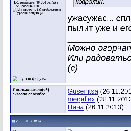
ковролин.
Поблагодарили 38,054 раз(а) в
5,729 сообщениях
ужасужас... сп
пылит уже и ег
____________
Можно огорчат
Или радоватьс
(с)
7 пользователя(ей)
Gusenitsa
(26.11.20
сказали cпасибо:
megaflex
(28.11.201
Нина
(26.11.2013)
26.11.2013, 18:14