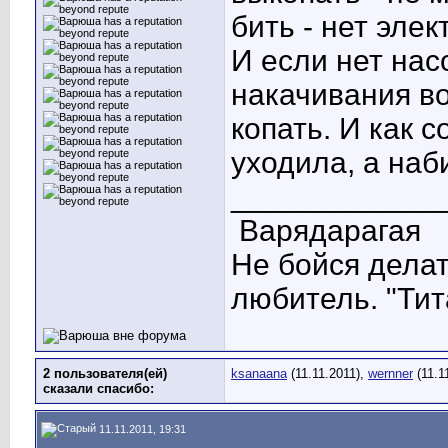
бить - нет эле
И если нет нас
накачивания во
копать. И как с
уходила, а на
____________
Варядарагая
Не бойся делат
любитель. "Тит
2 пользователя(ей)
ksanaana
(11.11.2011),
wernner
(11.1
сказали cпасибо:
11.11.2011, 19:31