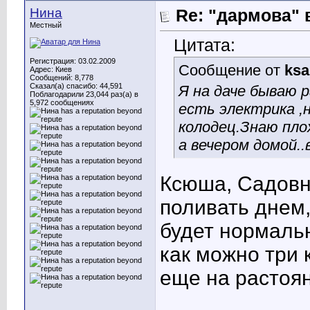
Нина
Re: "дармова" 
Местный
Цитата:
Регистрация: 03.02.2009
Сообщение от
ksa
Адрес: Киев
Сообщений: 8,778
Сказал(а) спасибо: 44,591
Я на даче бываю 
Поблагодарили 23,044 раз(а) в
5,972 сообщениях
есть электрика ,н
колодец.Знаю плох
а вечером домой.
Ксюша, Садовни
поливать днем,
будет нормальн
как можно три 
еще на растоян
____________