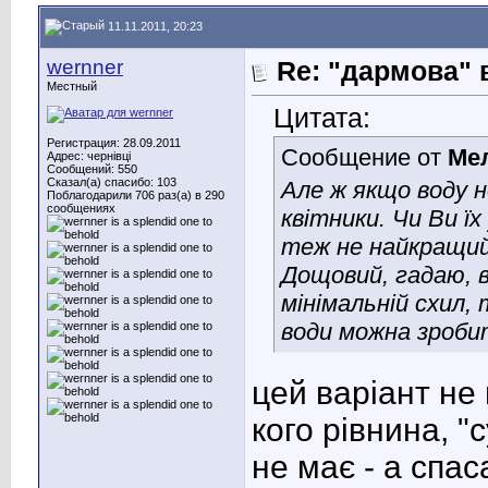
11.11.2011, 20:23
wernner
Re: "дармова" 
Местный
Цитата:
Регистрация: 28.09.2011
Сообщение от
Ме
Адрес: чернівці
Сообщений: 550
Сказал(а) спасибо: 103
Але ж якщо воду н
Поблагодарили 706 раз(а) в 290
сообщениях
квітники. Чи Ви ї
теж не найкращий,
Дощовий, гадаю, в
мінімальній схил,
води можна зробит
цей варіант не 
кого рівнина, 
не має - а спас