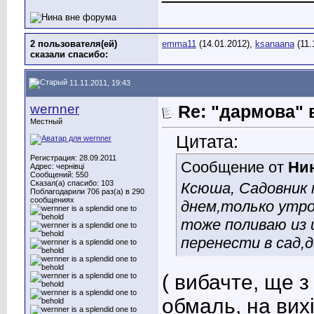
2 пользователя(ей)
emma11
(14.01.2012),
ksanaana
(11.
сказали cпасибо:
11.11.2011, 19:43
wernner
Re: "дармова" 
Местный
Цитата:
Регистрация: 28.09.2011
Сообщение от
Ни
Адрес: чернівці
Сообщений: 550
Сказал(а) спасибо: 103
Ксюша, Садовник 
Поблагодарили 706 раз(а) в 290
сообщениях
днем,только утро
тоже поливаю из 
перенести в сад,
( вибачте, ще з
обмаль, на вихі