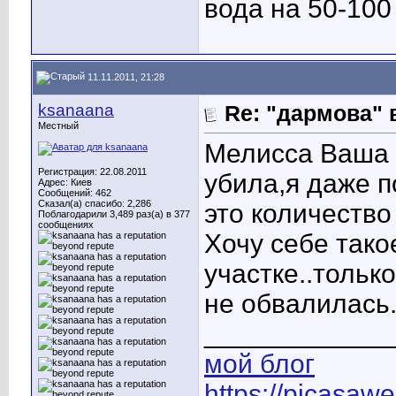
вода на 50-100
11.11.2011, 21:28
ksanaana
Re: "дармова" 
Местный
Мелисса Ваша 
Регистрация: 22.08.2011
убила
,я даже п
Адрес: Киев
Сообщений: 462
Сказал(а) спасибо: 2,286
это количество
Поблагодарили 3,489 раз(а) в 377
сообщениях
Хочу себе тако
участке..тольк
не обвалилась.
____________
мой блог
https://picasaw