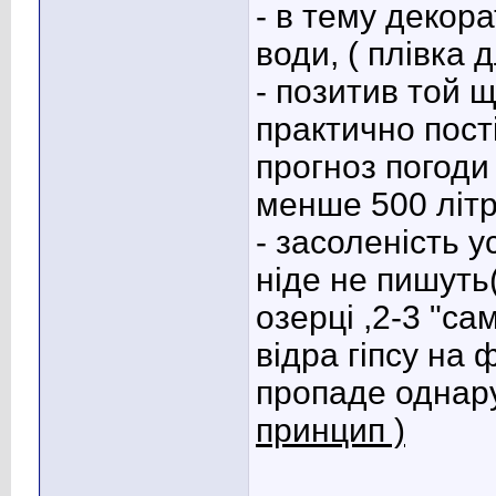
- в тему декора
води, ( плівка 
- позитив той 
практично пості
прогноз погоди
менше 500 літрі
- засоленість у
ніде не пишуть
озерці ,2-3 "са
відра гіпсу на
пропаде однару
принцип )