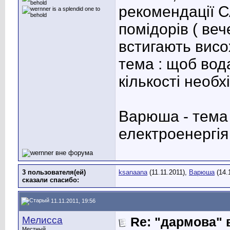
рекомендації С
помідорів ( ве
встигають висо
тема : щоб вод
кількості необх
Варюша - тема 
електроенергія
3 пользователя(ей)
ksanaana
(11.11.2011),
Варюша
(14.
сказали cпасибо:
11.11.2011, 19:56
Мелисса
Re: "дармова" 
Местный