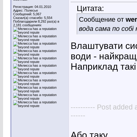
Цитата:
Регистрация: 04.01.2010
Адрес: Полесье
Сообщений: 5,067
Сообщение от
wer
Сказал(а) спасибо: 5,554
Поблагодарили 8,292 раз(а) в
2,181 сообщениях
вода сама по собі
Влаштувати си
води - найкращо
Наприклад такі
---------- Post added 
------
Або таку