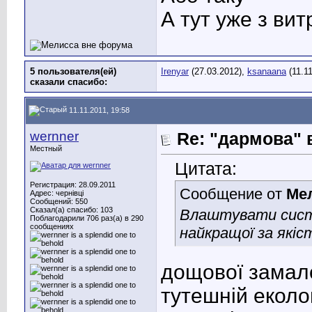
А тут уже з ви
5 пользователя(ей)
Irenyar
(27.03.2012),
ksanaana
(11.1
сказали cпасибо:
11.11.2011, 19:58
wernner
Re: "дармова" 
Местный
Цитата:
Регистрация: 28.09.2011
Сообщение от
Ме
Адрес: чернівці
Сообщений: 550
Сказал(а) спасибо: 103
Влаштувати систе
Поблагодарили 706 раз(а) в 290
сообщениях
найкращої за якіс
дощової замало
тутешній еколог