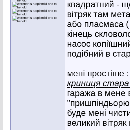
квадратний - щ
вітряк там мета
або пласмаса ( 
кінець скловол
насос копіїшний
подібний в ста
мені простіше 
криниця стар
гаража в мене 
"пришпіндьорю" 
буде мені чисти
великий вітряк 