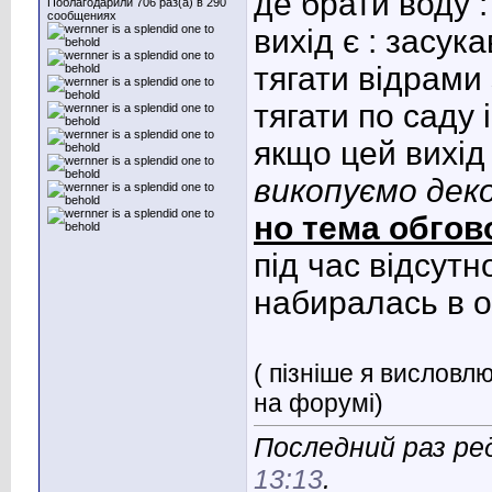
де брати воду :
Поблагодарили 706 раз(а) в 290
сообщениях
вихід є : засук
тягати відрами з
тягати по саду і
якщо цей вихід 
викопуємо деко
но тема обгов
під час відсутн
набиралась в о
( пізніше я висловл
на форумі)
Последний раз ре
13:13
.