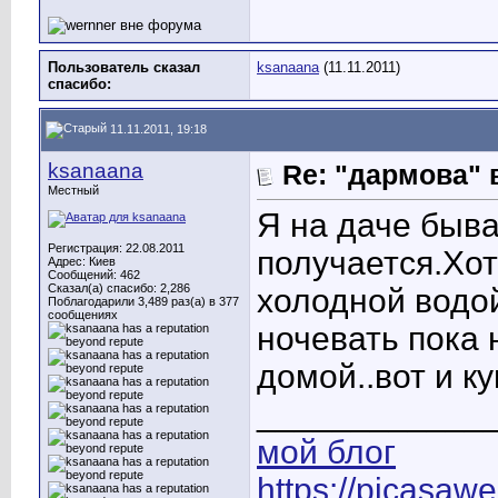
Пользователь сказал
ksanaana
(11.11.2011)
cпасибо:
11.11.2011, 19:18
ksanaana
Re: "дармова" 
Местный
Я на даче быва
Регистрация: 22.08.2011
получается.Хот
Адрес: Киев
Сообщений: 462
Сказал(а) спасибо: 2,286
холодной водой
Поблагодарили 3,489 раз(а) в 377
сообщениях
ночевать пока 
домой..вот и к
____________
мой блог
https://picasaw