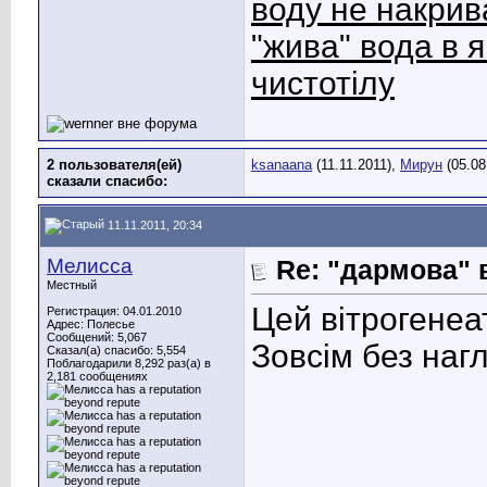
воду не накрив
"жива" вода в 
чистотілу
2 пользователя(ей)
ksanaana
(11.11.2011),
Мирун
(05.08
сказали cпасибо:
11.11.2011, 20:34
Мелисса
Re: "дармова" 
Местный
Цей вітрогене
Регистрация: 04.01.2010
Адрес: Полесье
Сообщений: 5,067
Зовсім без наг
Сказал(а) спасибо: 5,554
Поблагодарили 8,292 раз(а) в
2,181 сообщениях