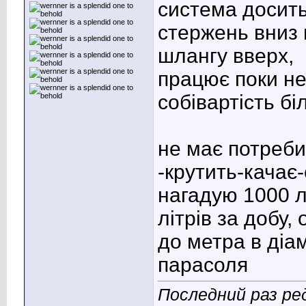
система досить 
стержень вниз 
шлангу вверх,
працює поки не
собівартість бі
не має потреби
-крутить-качає
нагадую 1000 лі
літрів за добу
до метра в діам
парасоля
Последний раз ред