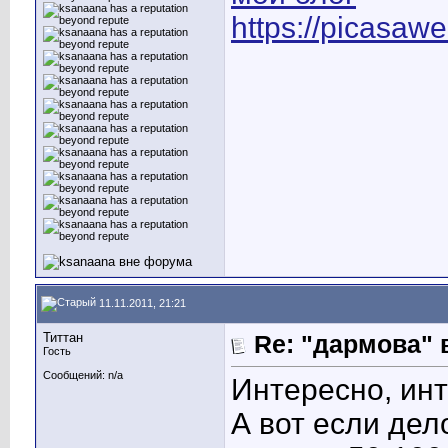
https://picasaw
11.11.2011, 21:21
Титтан
Re: "дармова" 
Гость
Сообщений: n/a
Интересно, ин
А вот если дел