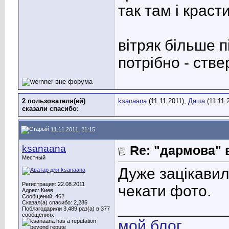
так там і краст
вітряк більше п
потрібно - ств
2 пользователя(ей)
ksanaana
(11.11.2011),
Даша
(11.11.
сказали cпасибо:
11.11.2011, 21:15
ksanaana
Re: "дармова" 
Местный
Дуже зацікавил
Регистрация: 22.08.2011
чекати фото.
Адрес: Киев
Сообщений: 462
Сказал(а) спасибо: 2,286
____________
Поблагодарили 3,489 раз(а) в 377
сообщениях
мой блог