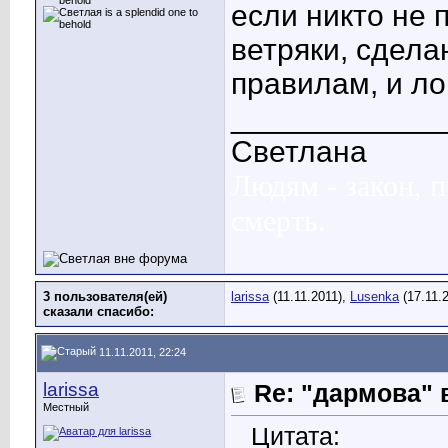
если никто не 
ветряки, сдела
правилам, и ло
____________
Светлана
Людям - закон, п
смерть.
3 пользователя(ей)
larissa
(11.11.2011),
Lusenka
(17.11.
сказали cпасибо:
11.11.2011, 22:24
larissa
Re: "дармова" 
Местный
Цитата: