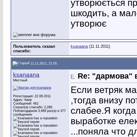
утворюється пр
шкодить, а мал
утворює
Пользователь сказал
ksanaana
(11.11.2011)
cпасибо:
11.11.2011, 21:05
ksanaana
Re: "дармова" 
Местный
Если ветряк м
Регистрация: 22.08.2011
,тогда внизу п
Адрес: Киев
Сообщений: 462
Сказал(а) спасибо: 2,286
слабее.Я когда
Поблагодарили 3,489 раз(а) в 377
сообщениях
выработке елек
...поняла что 