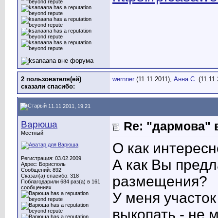
2 пользователя(ей)
wernner
(11.11.2011),
Анна С.
(11.11.
сказали cпасибо:
11.11.2011, 19:21
Варюша
Re: "дармова" 
Местный
О как интересн
Регистрация: 03.02.2009
А как Вы предл
Адрес: Борисполь
Сообщений: 892
Сказал(а) спасибо: 318
размещения?
Поблагодарили 684 раз(а) в 161
сообщениях
У меня участок
выкопать - не 