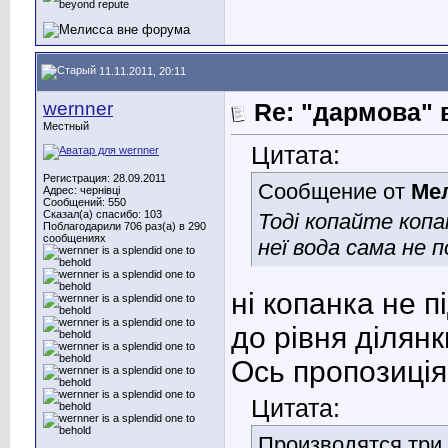
11.11.2011, 20:11
wernner
Re: "дармова" 
Местный
Цитата:
Регистрация: 28.09.2011
Сообщение от
Ме
Адрес: чернівці
Сообщений: 550
Сказал(а) спасибо: 103
Тоді копайте копа
Поблагодарили 706 раз(а) в 290
сообщениях
неї вода сама не 
ні копанка не п
до рівня ділянк
Ось пропозиці
Цитата:
Производятся три