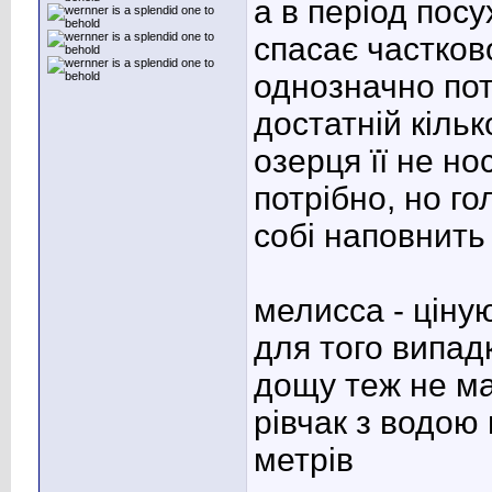
а в період посу
спасає частково
однозначно пот
достатній кіль
озерця її не н
потрібно, но г
собі наповнить 
мелисса - ціну
для того випадк
дощу теж не ма
рівчак з водою 
метрів