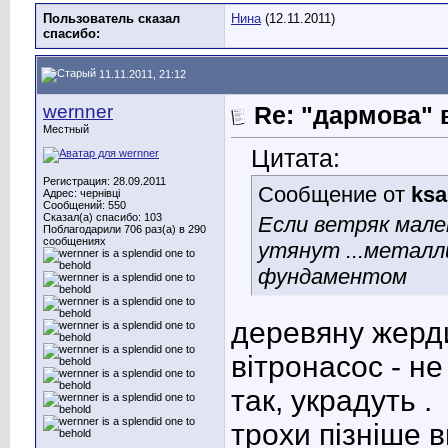
Пользователь сказал
Нина
(12.11.2011)
cпасибо:
11.11.2011, 21:12
wernner
Re: "дармова" 
Местный
Цитата:
Регистрация: 28.09.2011
Сообщение от
ksa
Адрес: чернівці
Сообщений: 550
Сказал(а) спасибо: 103
Если ветряк мале
Поблагодарили 706 раз(а) в 290
сообщениях
утянут ...металл
фундаментом
деревяну жерди
вітронасос - не
так, украдуть .
трохи пізніше в