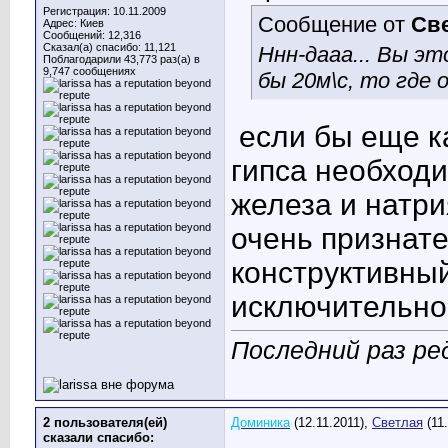
Регистрация: 10.11.2009
Сообщение от
Св
Адрес: Киев
Сообщений: 12,316
Сказал(а) спасибо: 11,121
Ннн-дааа... Вы эт
Поблагодарили 43,773 раз(а) в
9,747 сообщениях
бы 20м\с, то где 
если бы еще к
гипса необход
железа и натри
очень признате
конструктивны
исключительно
Последний раз ред
2 пользователя(ей)
Доминика
(12.11.2011),
Светлая
(11.
сказали cпасибо: