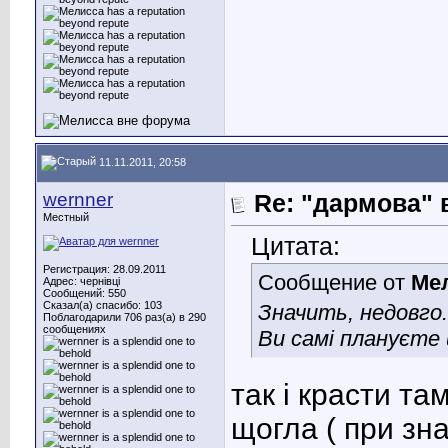
11.11.2011, 20:58
wernner
Re: "дармова" 
Местный
Цитата:
Регистрация: 28.09.2011
Сообщение от
Ме
Адрес: чернівці
Сообщений: 550
Сказал(а) спасибо: 103
Значить, недовго.
Поблагодарили 706 раз(а) в 290
сообщениях
Ви самі плануєте 
так і красти та
щогла ( при зна