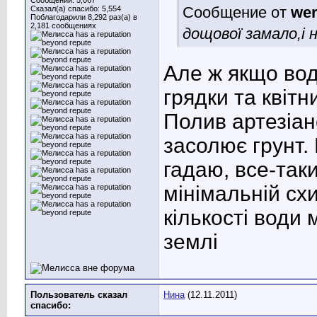
Сообщений: 5,067
Сообщение от
wer
Сказал(а) спасибо: 5,554
Поблагодарили 8,292 раз(а) в
2,181 сообщениях
дощової замало,і 
Але ж якщо вод
грядки та квітн
Полив артезіан
засолює грунт.
гадаю, все-так
мінімальній сх
кількості води
землі
Пользователь сказал
Нина
(12.11.2011)
cпасибо: