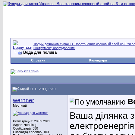
Форум дачников Украины. Восстановим озоновый слой на 6-ти со
инструмент, оборудование
Вода для полива
Справка
Календарь
11.11.2011, 18:01
wernner
В
Местный
Ваша ділянка з
Регистрация: 28.09.2011
електроенергія 
Адрес: чернівці
Сообщений: 550
Сказал(а) спасибо: 103