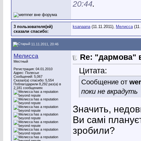
20:44
.
3 пользователя(ей)
ksanaana
(11.11.2011),
Мелисса
(11.
сказали cпасибо:
11.11.2011, 20:46
Мелисса
Re: "дармова" 
Местный
Цитата:
Регистрация: 04.01.2010
Адрес: Полесье
Сообщений: 5,067
Сообщение от
wer
Сказал(а) спасибо: 5,554
Поблагодарили 8,292 раз(а) в
2,181 сообщениях
поки не вкрадуть
Значить, недов
Ви самі планує
зробили?