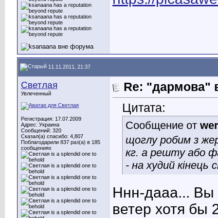
11.11.2011, 21:37
Светлая
Re: "дармова" 
Увлеченный
Цитата:
Регистрация: 17.07.2009
Сообщение от
wer
Адрес: Украина
Сообщений: 320
Сказал(а) спасибо: 4,807
щоглу робим з жер
Поблагодарили 837 раз(а) в 185
сообщениях
кг. а решту або ф
- на худий кінець
Ннн-дааа... Вы
ветер хотя бы 