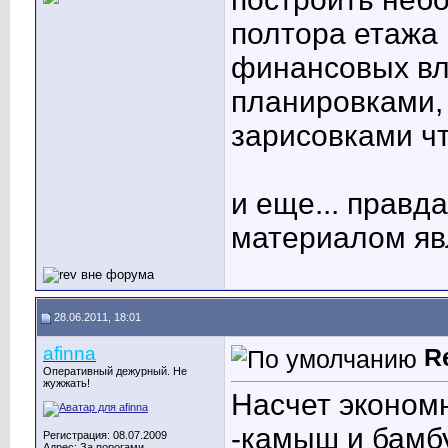
полтора етажа
финансовых вл
планировками,
зарисовками чт
и еще... правд
материалом явл
28.06.2011, 18:01
afinna
R
Оперативный дежурный. Не
жужжать!
Насчет экономн
-камыш и бамбу
Регистрация: 08.07.2009
Адрес: За порогами