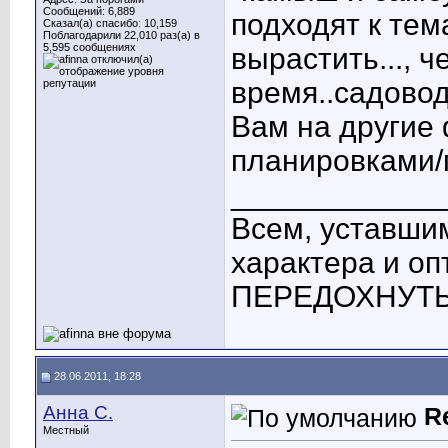
Сообщений: 6,889
подходят к тем
Сказал(а) спасибо: 10,159
Поблагодарили 22,010 раз(а) в
5,595 сообщениях
вырастить..., 
время..садово
Вам на другие
планировками/
____________
Всем, уставшим
характера и о
ПЕРЕДОХНУТЬ! 
28.06.2011, 18:28
Анна С.
R
Местный