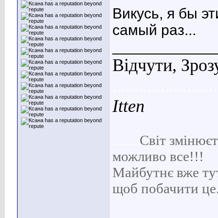
Викусь, я бы э
самый раз...
____________
Відчути, Зроз
........................
Itten
........
С
віт
змінюєть
можливо все!!!
Майбутнє вже тут 
щоб побачити це