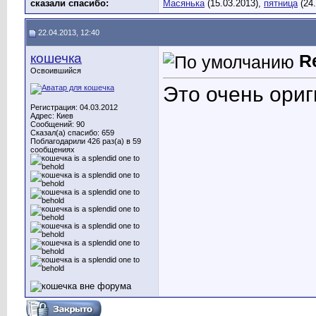
сказали cпасибо:
Масянька
(15.03.2013),
пятница
(24.
22.04.2013, 12:40
кошечка
R
Освоившийся
Это очень ори
Регистрация: 04.03.2012
Адрес: Киев
Сообщений: 90
Сказал(а) спасибо: 659
Поблагодарили 426 раз(а) в 59
сообщениях