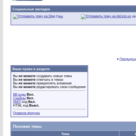
Социальные закладки
Digg
del
«
Предыдущ
Ваши права в разделе
Вы
не можете
создавать новые темы
Вы
не можете
отвечать в темах
Вы
не можете
прикреплять вложения
Вы
не можете
редактировать свои сообщения
BB коды
Вкл.
Смайлы
Вкл.
[IMG]
код
Вкл.
HTML код
Выкл.
Правила форума
Похожие темы
Тема