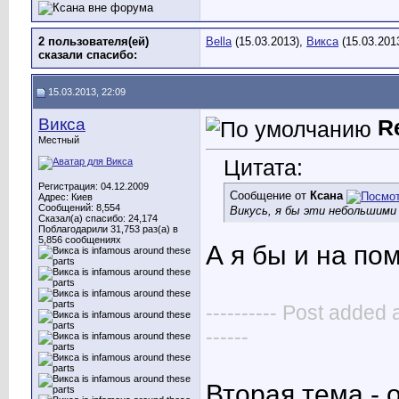
2 пользователя(ей)
Bella
(15.03.2013),
Викса
(15.03.201
сказали cпасибо:
15.03.2013, 22:09
Викса
R
Местный
Цитата:
Регистрация: 04.12.2009
Сообщение от
Ксана
Адрес: Киев
Сообщений: 8,554
Викусь, я бы эти небольшими н
Сказал(а) спасибо: 24,174
Поблагодарили 31,753 раз(а) в
5,856 сообщениях
А я бы и на п
---------- Post added 
------
Вторая тема - 