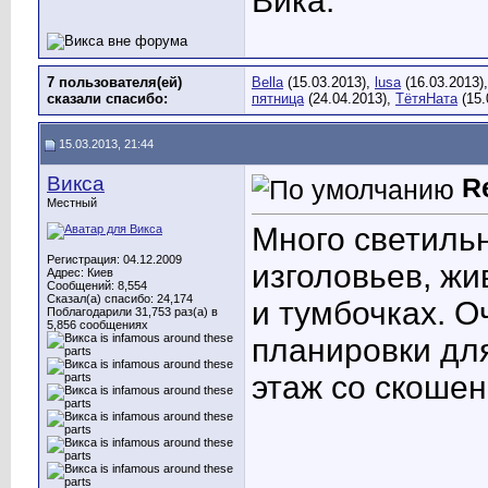
Вика.
7 пользователя(ей)
Bella
(15.03.2013),
lusa
(16.03.2013)
сказали cпасибо:
пятница
(24.04.2013),
ТётяНата
(15.
15.03.2013, 21:44
Викса
R
Местный
Много светильн
Регистрация: 04.12.2009
изголовьев, жи
Адрес: Киев
Сообщений: 8,554
Сказал(а) спасибо: 24,174
и тумбочках. 
Поблагодарили 31,753 раз(а) в
5,856 сообщениях
планировки для
этаж со скошен