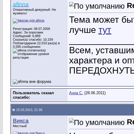
afinna
R
Оперативный дежурный. Не
жужжать!
Тема может быт
лучше
тут
Регистрация: 08.07.2009
Адрес: За порогами
Сообщений: 6,889
____________
Сказал(а) спасибо: 10,159
Поблагодарили 22,010 раз(а) в
5,595 сообщениях
Всем, уставшим
характера и о
ПЕРЕДОХНУТЬ! 
Пользователь сказал
Анна С.
(28.06.2011)
cпасибо:
15.03.2013, 21:39
Викса
R
Местный