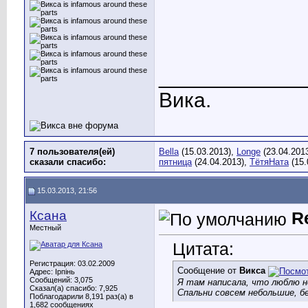
____________
Вика.
7 пользователя(ей)
Bella
(15.03.2013),
Longe
(23.04.201
сказали cпасибо:
пятница
(24.04.2013),
ТётяНата
(15.
15.03.2013, 21:56
Ксана
R
Местный
Цитата:
Регистрация: 03.02.2009
Сообщение от
Викса
Адрес: Ірпінь
Сообщений: 3,075
Я там написала, что люблю 
Сказал(а) спасибо: 7,925
Спальни совсем небольшие, б
Поблагодарили 8,191 раз(а) в
1,682 сообщениях