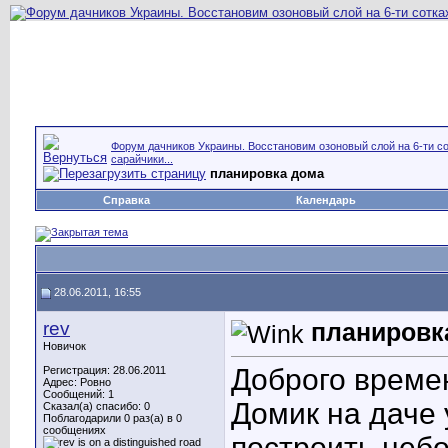
Форум дачников Украины. Восстановим озоновый слой на 6-ти со
сарайчики...
планировка дома
Справка
Календарь
28.06.2011, 16:55
rev
планировк
Новичок
Доброго време
Регистрация: 28.06.2011
Адрес: Ровно
Сообщений: 1
Домик на даче 
Сказал(а) спасибо: 0
Поблагодарили 0 раз(а) в 0
сообщениях
построить неб