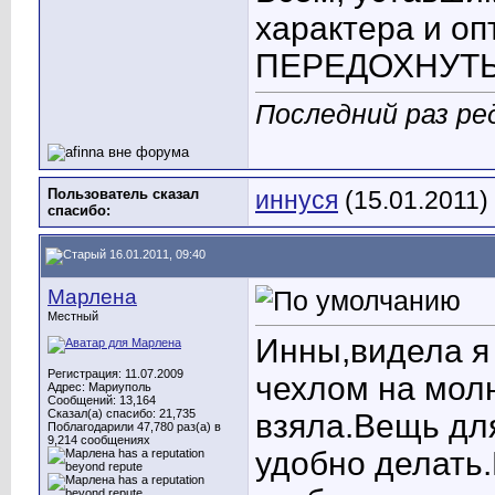
характера и о
ПЕРЕДОХНУТЬ! 
Последний раз ред
Пользователь сказал
иннуся
(15.01.2011)
cпасибо:
16.01.2011, 09:40
Марлена
Местный
Инны
,видела я
Регистрация: 11.07.2009
чехлом на мол
Адрес: Мариуполь
Сообщений: 13,164
Сказал(а) спасибо: 21,735
взяла.Вещь дл
Поблагодарили 47,780 раз(а) в
9,214 сообщениях
удобно делать.