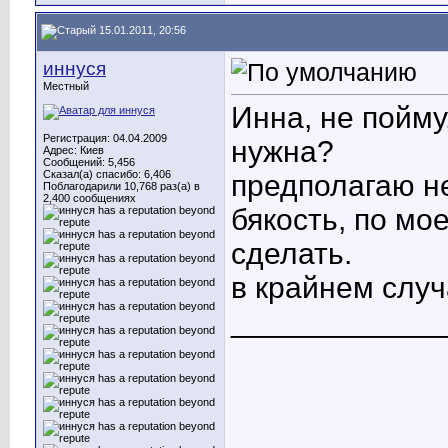
15.01.2011, 20:56
иннуся
Местный
Инна, не пойму
Регистрация: 04.04.2009
нужна?
Адрес: Киев
Сообщений: 5,456
Сказал(а) спасибо: 6,406
предполагаю не
Поблагодарили 10,768 раз(а) в
2,400 сообщениях
бякость, по мо
сделать.
в крайнем случ
____________