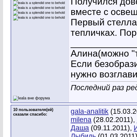
Получился дов
вместе с освещ
Первый стеллаж
тепличках. Пор
____________
Алина
(можно "
Если безобрази
нужно возглави
Последний раз ред
10 пользователя(ей)
gala-analitik
(15.03.2
сказали cпасибо:
milena
(28.02.2011),
Даша
(09.11.2011),
Лыбидь
(01.03.2011