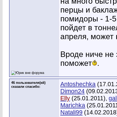
на много быстр
перцы и бакла
помидоры - 1-5
пойдет в тонне
апреля, может 
Вроде ниче не 
поможет
.
46 пользователя(ей)
Antoshechka
(17.01.
сказали cпасибо:
Dimon24
(09.02.201
Elly
(25.01.2011),
gal
Marichka
(25.01.201
Natali99
(14.02.2018