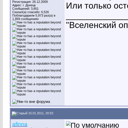
Регистрация: 26.12.2009
Или только ост
Адрес: г. Донецк
Сообщений: 3,801
Сказал(а) спасибо: 6,526
____________
Поблагодарили 5,973 раз(а) в
1,959 сообщениях
"Вселенский опы
15.01.2011, 20:53
afinna