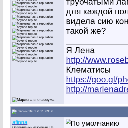
трубчатыми ла
для каждой по
видела сию кон
такой же?
____________
Я Лена
http://www.rose
Клематисы
https://goo.gl/
http://marlenad
16.01.2011, 09:58
afinna
Оперативный дежурный. Не