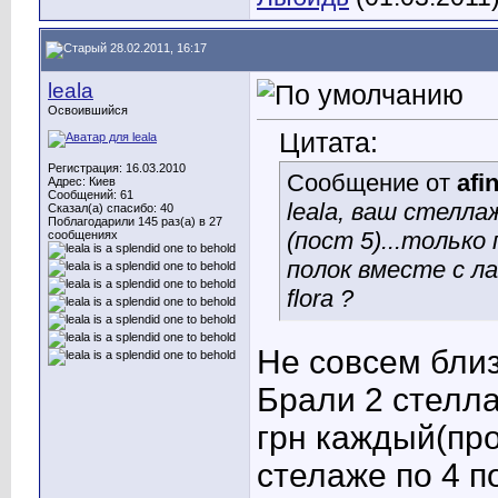
28.02.2011, 16:17
leala
Освоившийся
Цитата:
Регистрация: 16.03.2010
Сообщение от
afi
Адрес: Киев
Сообщений: 61
leala, ваш стелл
Сказал(а) спасибо: 40
Поблагодарили 145 раз(а) в 27
(пост 5)...только
сообщениях
полок вместе с л
flora ?
Не совсем близ
Брали 2 стелла
грн каждый(про
стелаже по 4 п