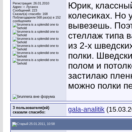
Юрик, классный
Регистрация: 26.01.2010
Адрес: г. Луганск
Сообщений: 223
колесиках. Но у
Сказал(а) спасибо: 168
Поблагодарили 568 раз(а) в 152
сообщениях
вывезешь. Поэт
стеллаж типа в
из 2-х шведски
полки. Шведск
полом и потолк
застилаю пленк
можно полки пе
3 пользователя(ей)
gala-analitik
(15.03.2
сказали cпасибо:
25.01.2011, 10:58