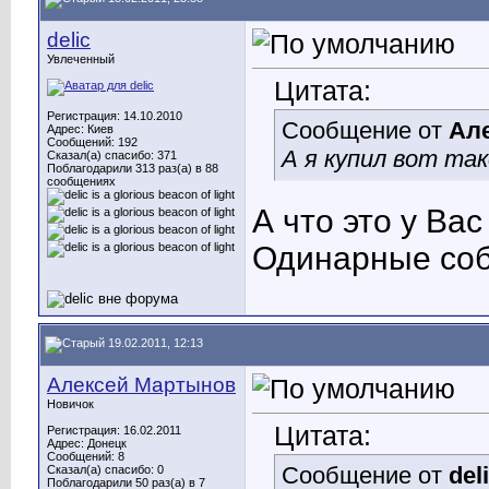
delic
Увлеченный
Цитата:
Регистрация: 14.10.2010
Сообщение от
Ал
Адрес: Киев
Сообщений: 192
А я купил вот та
Сказал(а) спасибо: 371
Поблагодарили 313 раз(а) в 88
сообщениях
А что это у Ва
Одинарные соб
19.02.2011, 12:13
Алексей Мартынов
Новичок
Цитата:
Регистрация: 16.02.2011
Адрес: Донецк
Сообщений: 8
Сообщение от
del
Сказал(а) спасибо: 0
Поблагодарили 50 раз(а) в 7