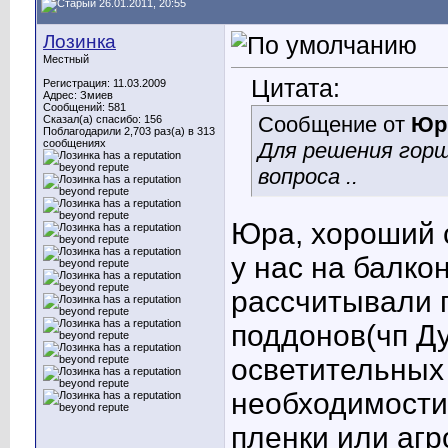
26.01.2011, 20:55
Лозинка
Местный
Цитата:
Регистрация: 11.03.2009
Адрес: Змиев
Сообщений: 581
Сообщение от
Юр
Сказал(а) спасибо: 156
Поблагодарили 2,703 раз(а) в 313
сообщениях
Для решения горш
вопроса ..
Юра, хороший с
у нас на балко
рассчитывали 
поддонов(чп Ду
осветительных
необходимости 
пленки или агр