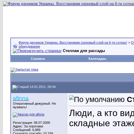
Форум дачников Украины. Восстановим озоновый слой на 6-ти сотках!
>
О
оборудование
Стеллаж для рассады
Справка
Календарь
14.01.2011, 09:44
afinna
С
Оперативный дежурный. Не
жужжать!
Люди, а кто ви
складные этаж
Регистрация: 08.07.2009
Адрес: За порогами
Сообщений: 6,889
Сказал(а) спасибо: 10,159