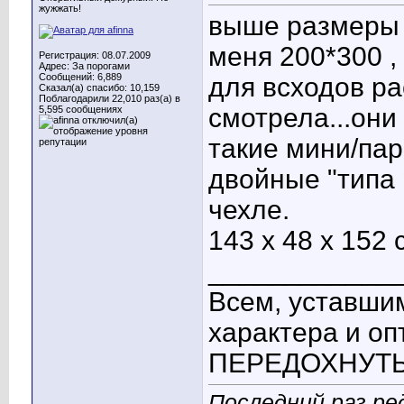
жужжать!
выше размеры о
меня 200*300
,
Регистрация: 08.07.2009
Адрес: За порогами
Сообщений: 6,889
для всходов ра
Сказал(а) спасибо: 10,159
Поблагодарили 22,010 раз(а) в
смотрела...они
5,595 сообщениях
такие мини/парн
двойные "типа 
чехле.
143 х 48 х 152 
____________
Всем, уставшим
характера и о
ПЕРЕДОХНУТЬ! 
Последний раз ред