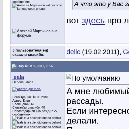
сообщениях
А что это у Вас з
вот
здесь
про л
3 пользователя(ей)
delic
(19.02.2011),
G
сказали cпасибо:
28.02.2011, 15:37
leala
Освоившийся
А мне любимый
Регистрация: 16.03.2010
рассады.
Адрес: Киев
Сообщений: 61
Сказал(а) спасибо: 40
Если интересн
Поблагодарили 145 раз(а) в 27
сообщениях
делали.