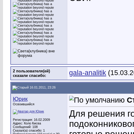
2 пользователя(ей)
gala-analitik
(15.03.2
сказали cпасибо:
16.01.2011, 23:26
Юрик
С
Освоившийся
Для решения г
Регистрация: 16.02.2009
подоконниковог
Адрес: Коло Києва
Сообщений: 108
Сказал(а) спасибо: 1
готовые решени