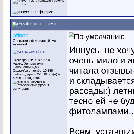
15.01.2011, 20:59
afinna
Оперативный дежурный. Не
жужжать!
Иннусь, не хочу
очень мило и а
Регистрация: 08.07.2009
Адрес: За порогами
Сообщений: 6,889
читала отзывы
Сказал(а) спасибо: 10,159
Поблагодарили 22,010 раз(а) в
и складывается
5,595 сообщениях
рассады:) летн
тесно ей не бу
фитолампами..
____________
Всем, уставшим