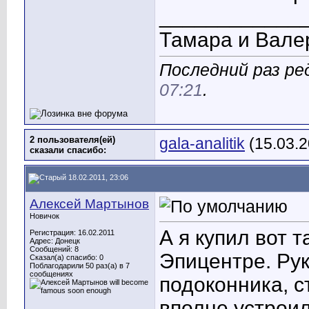
____________
Тамара и Вал
Последний раз ре
07:21
.
2 пользователя(ей)
gala-analitik
(15.03.2
сказали cпасибо:
18.02.2011, 23:06
Алексей Мартынов
Новичок
А я купил вот 
Регистрация: 16.02.2011
Адрес: Донецк
Сообщений: 8
Эпицентре. Ру
Сказал(а) спасибо: 0
Поблагодарили 50 раз(а) в 7
сообщениях
подоконника, с
вполне устрои