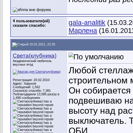
4 пользователя(ей)
gala-analitik
(15.03.2
сказали cпасибо:
Марлена
(16.01.201
16.01.2011, 22:25
Света(клубника)
Академический любитель
вкусных ягод
Любой стеллаж
строительном м
Регистрация: 20.02.2010
Адрес: Харьков
Сообщений: 1,562
Он собирается 
Сказал(а) спасибо: 7,381
Поблагодарили 13,585 раз(а) в
подвешиваю на
1,498 сообщениях
высоту над рас
выключатель. Т
ОБИ.