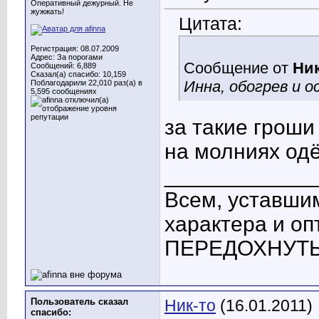
Оперативный дежурный. Не
жужжать!
Цитата:
Регистрация: 08.07.2009
Адрес: За порогами
Сообщение от
Ник
Сообщений: 6,889
Сказал(а) спасибо: 10,159
Инна, обогрев и 
Поблагодарили 22,010 раз(а) в
5,595 сообщениях
за такие грош
на молниях од
____________
Всем, уставшим
характера и о
ПЕРЕДОХНУТЬ! 
Пользователь сказал
Ник-то
(16.01.2011)
cпасибо: