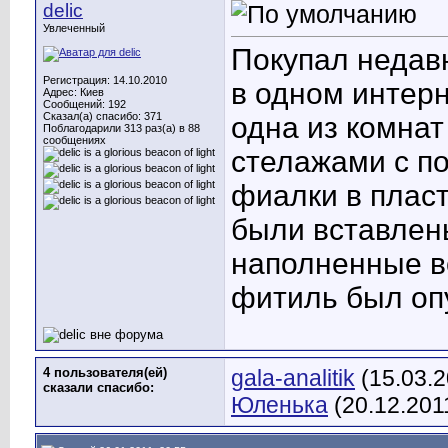
delic
Увлеченный
Покупал недав
Регистрация: 14.10.2010
в одном интерн
Адрес: Киев
Сообщений: 192
Сказал(а) спасибо: 371
одна из комнат
Поблагодарили 313 раз(а) в 88
сообщениях
стелажами с по
фиалки в пласт
были вставлены
наполненные во
фитиль был оп
4 пользователя(ей)
gala-analitik
(15.03.2
сказали cпасибо:
Юленька
(20.12.201