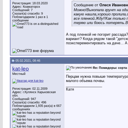
Регистрация: 18.03.2020
Сообщение от
Олеся Ивановн
Адрес: Коаматорск
Можно!
Выкопала грунт на оди
Сообщений: 7
Сказал(а) спасибо: 9
какую нашла,хорошо пролила,
Поблагодарили 1 раз в 1
все пленкой.Жду!!Как только
сообщении
теряю или боюсь потерять
.
А под пленкой не погорит рассада?
вариант? Когда рядом такой "детск
поэксперементировать на даче... А
05.02.2021, 08:46
kat-leo
Re: Помидоры: сорта 
Местный
Перцам нужна повыше температура 
малого объема почвы.
__________________
Регистрация: 02.11.2009
Катя
Адрес: г.Купянск Харьковская
обл.
Сообщений: 947
Сказал(а) спасибо: 496
Поблагодарили 1,935 раз(а) в 667
сообщениях