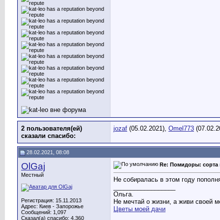
2 пользователя(ей)
jozaf
(05.02.2021),
Omel773
(07.02.2
сказали cпасибо:
28.02.2021, 08:08
OlGaj
Re: Помидоры: сорта 
Местный
Не собиралась в этом году пополн
__________________
Ольга.
Регистрация: 15.11.2013
Не мечтай о жизни, а живи своей м
Адрес: Киев - Запорожье
Цветы моей дачи
Сообщений: 1,097
Сказал(а) спасибо: 4,360