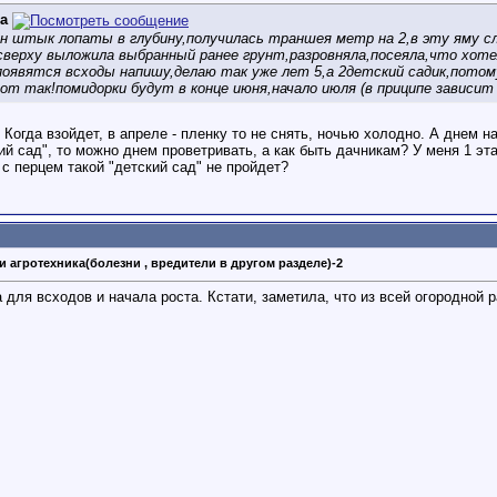
а
н штык лопаты в глубину,получилась траншея метр на 2,в эту яму сл
сверху выложила выбранный ранее грунт,разровняла,посеяла,что хотел
 появятся всходы напишу,делаю так уже лет 5,а 2детский садик,пото
Вот так!помидорки будут в конце июня,начало июля (в приципе зависит
 Когда взойдет, в апреле - пленку то не снять, ночью холодно. А днем н
ий сад", то можно днем проветривать, а как быть дачникам? У меня 1 эт
 с перцем такой "детский сад" не пройдет?
и агротехника(болезни , вредители в другом разделе)-2
для всходов и начала роста. Кстати, заметила, что из всей огородной 