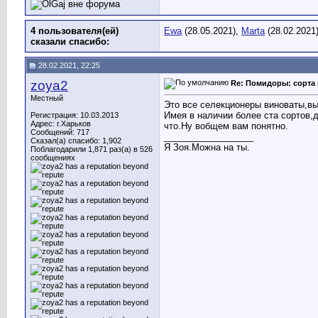
4 пользователя(ей)
Ewa
(28.05.2021),
Marta
(28.02.2021
сказали cпасибо:
28.02.2021, 22:25
zoya2
Re: Помидоры: сорта 
Местный
Это все селекционеры виноваты,вы
Имея в наличии более ста сортов,д
Регистрация: 10.03.2013
Адрес: г.Харьков
что.Ну вобщем вам понятно.
Сообщений: 717
__________________
Сказал(а) спасибо: 1,902
Я Зоя.Можна на ты.
Поблагодарили 1,871 раз(а) в 526
сообщениях