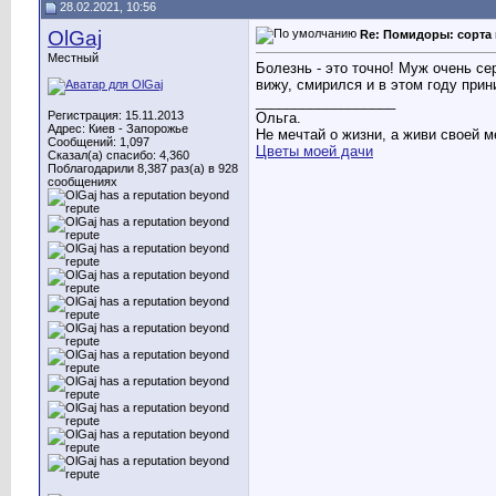
28.02.2021, 10:56
OlGaj
Re: Помидоры: сорта 
Местный
Болезнь - это точно! Муж очень с
вижу, смирился и в этом году прин
__________________
Регистрация: 15.11.2013
Ольга.
Адрес: Киев - Запорожье
Не мечтай о жизни, а живи своей м
Сообщений: 1,097
Цветы моей дачи
Сказал(а) спасибо: 4,360
Поблагодарили 8,387 раз(а) в 928
сообщениях