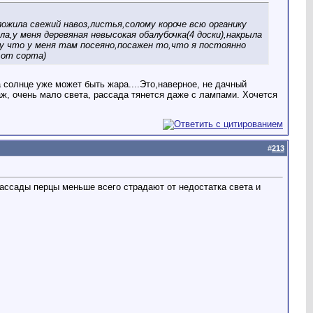
ожила свежий навоз,листья,солому короче всю органику
а,у меня деревяная невысокая обалубочка(4 доски),накрыла
му что у меня там посеяно,посажен то,что я постоянно
 от сорта)
а солнце уже может быть жара....Это,наверное, не дачный
аж, очень мало света, рассада тянется даже с лампами. Хочется
#
213
рассады перцы меньше всего страдают от недостатка света и