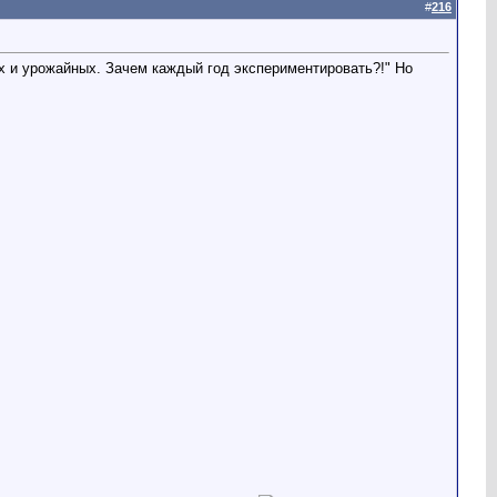
#
216
х и урожайных. Зачем каждый год экспериментировать?!" Но