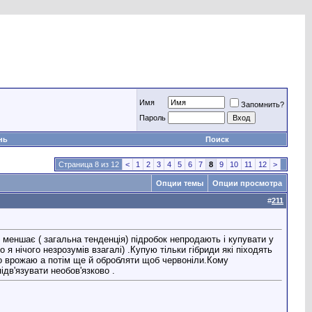
Имя
Запомнить?
Пароль
нь
Поиск
Страница 8 из 12
<
1
2
3
4
5
6
7
8
9
10
11
12
>
Опции темы
Опции просмотра
#
211
о меншає ( загальна тенденція) підробок непродають і купувати у
 нічого незрозумів взагалі) .Купую тільки гібриди які піходять
ого врожаю а потім ще й обробляти щоб червоніли.Кому
ідв'язувати необов'язково .