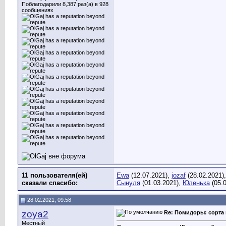
Поблагодарили 8,387 раз(а) в 928
сообщениях
11 пользователя(ей)
Ewa
(12.07.2021),
jozaf
(28.02.2021)
сказали cпасибо:
Сынуля
(01.03.2021),
Юленька
(05.
28.02.2021, 09:58
zoya2
Re: Помидоры: сорта 
Местный