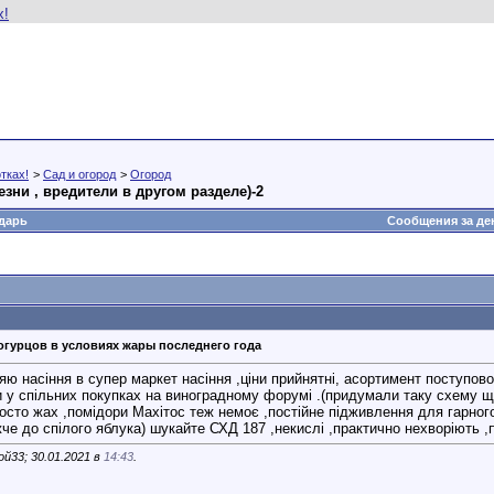
тках!
>
Сад и огород
>
Огород
зни , вредители в другом разделе)-2
дарь
Сообщения за де
огурцов в условиях жары последнего года
яю насіння в супер маркет насіння ,ціни прийнятні, асортимент поступов
у спільних покупках на виноградному форумі .(придумали таку схему що я
 просто жах ,помідори Махітос теж немоє ,постійне підживлення для гарн
е до спілого яблука) шукайте СХД 187 ,некислі ,практично нехворіють ,п
й33; 30.01.2021 в
14:43
.