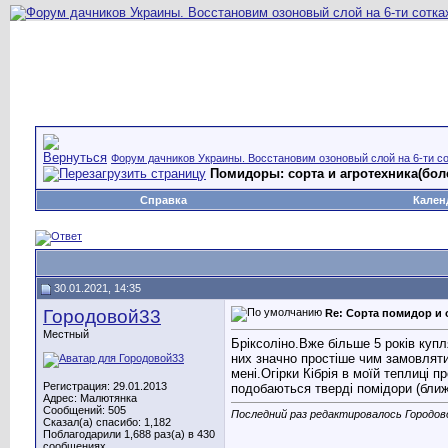
Форум дачников Украины. Восстановим озоновый слой на 6-ти со
Помидоры: сорта и агротехника(боле
Справка
Кален
30.01.2021, 14:35
Городовой33
Re: Сорта помидор и 
Местный
Бріксоліно.Вже більше 5 років купл
них значно простіше чим замовляти 
мені.Огірки Кібрія в моїй теплиці
Регистрация: 29.01.2013
подобаються тверді помідори (ближч
Адрес: Малютянка
Сообщений: 505
Последний раз редактировалось Городово
Сказал(а) спасибо: 1,182
Поблагодарили 1,688 раз(а) в 430
сообщениях