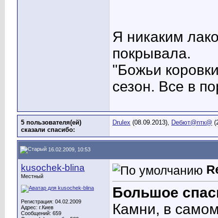
Я никаким лак
покрывала.
"Божьи коровки
сезон. Все в по
5 пользователя(ей)
Drulex
(08.09.2013),
Dебют@nтк@
(
сказали cпасибо:
16.02.2009, 10:53
kusochek-blina
R
Местный
Большое спас
Регистрация: 04.02.2009
Камни, в самом
Адрес: г.Киев
Сообщений: 659