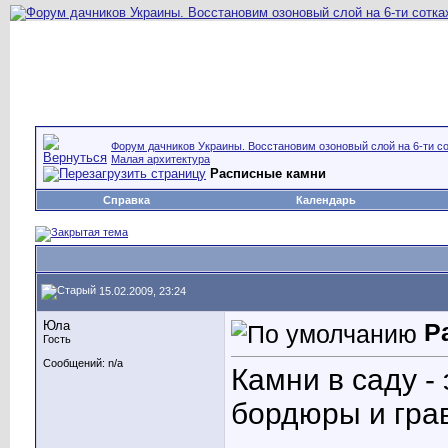
Форум дачников Украины. Восстановим озоновый слой на 6-ти со
Малая архитектура
Расписные камни
Справка
Календарь
15.02.2009, 23:24
Юла
Р
Гость
Сообщений: n/a
Камни в саду - 
бордюры и гра