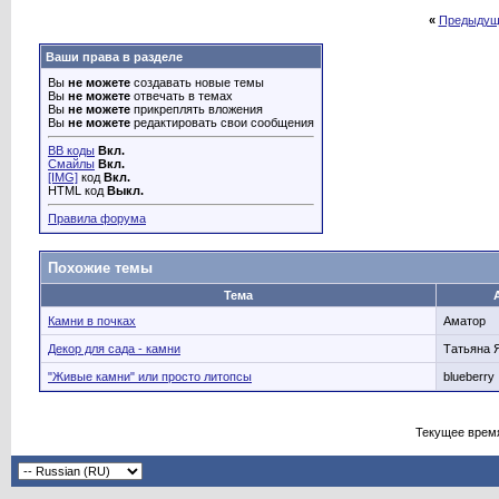
«
Предыдущ
Ваши права в разделе
Вы
не можете
создавать новые темы
Вы
не можете
отвечать в темах
Вы
не можете
прикреплять вложения
Вы
не можете
редактировать свои сообщения
BB коды
Вкл.
Смайлы
Вкл.
[IMG]
код
Вкл.
HTML код
Выкл.
Правила форума
Похожие темы
Тема
Камни в почках
Аматор
Декор для сада - камни
Татьяна 
"Живые камни" или просто литопсы
blueberry
Текущее врем