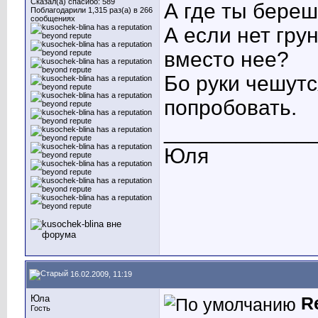
Сказал(а) спасибо: 589
А где ты бере
Поблагодарили 1,315 раз(а) в 266
сообщениях
А если нет гру
вместо нее?
Бо руки чешутся
попробовать.
____________
Юля
16.02.2009, 11:19
Юла
R
Гость