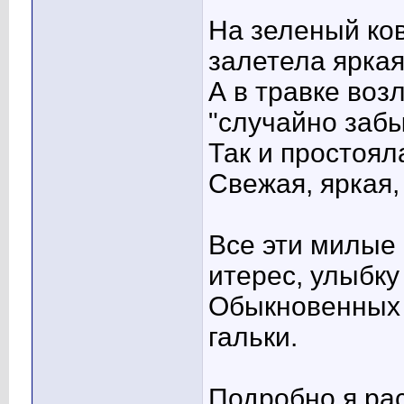
На зеленый ко
залетела яркая
А в травке во
"случайно забы
Так и простоял
Свежая, яркая,
Все эти милые 
итерес, улыбку
Обыкновенных 
гальки.
Подробно я ра