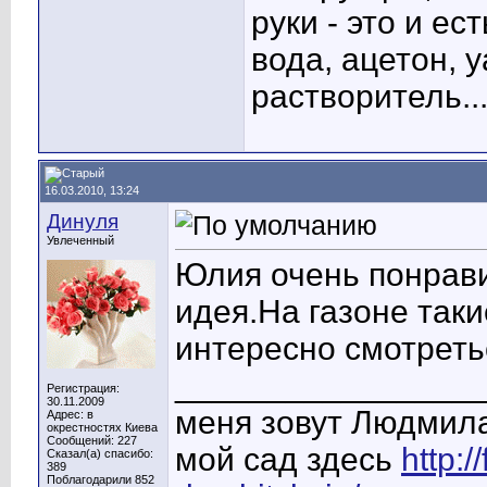
руки - это и е
вода, ацетон, 
растворитель..
16.03.2010, 13:24
Динуля
Увлеченный
Юлия очень понрав
идея.На газоне таки
интересно смотреть
________________
Регистрация:
30.11.2009
меня зовут Людмил
Адрес: в
окрестностях Киева
Сообщений: 227
мой сад здесь
http:/
Сказал(а) спасибо:
389
Поблагодарили 852