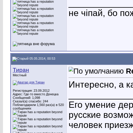
____________
не чіпай, бо п
05.05.2014, 00:53
Тиран
R
Местный
Интересно, а к
Регистрация: 23.09.2012
____________
Адрес: Где-то вместо Донецка
Сообщений: 1,098
Сказал(а) спасибо: 244
Его умение де
Поблагодарили 1,560 раз(а) в 520
сообщениях
русские возмож
человек приезж