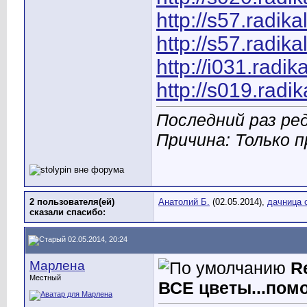
http://s57.radik
http://s57.radik
http://i031.radi
http://s019.radi
Последний раз ред
Причина: Только 
2 пользователя(ей)
Анатолий Б.
(02.05.2014),
дачница 
сказали cпасибо:
02.05.2014, 20:24
Марлена
R
Местный
ВСЕ цветы...помо