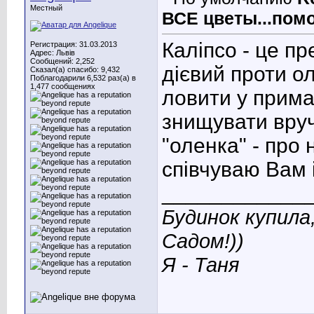
Местный
ВСЕ цветы...помо
Каліпсо - це п
Регистрация: 31.03.2013
Адрес: Львів
Сообщений: 2,252
дієвий проти о
Сказал(а) спасибо: 9,432
Поблагодарили 6,532 раз(а) в
1,477 сообщениях
ловити у приман
знищувати вруч
"оленка" - про 
співчуваю Вам 
____________
Будинок купила,
Садом!))
Я - Таня