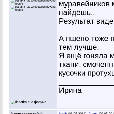
муравейников м
найдёшь..
Результат виде
А пшено тоже п
тем лучше.
Я ещё гоняла 
ткани, смоченн
кусочки проту
____________
Ирина
3 пользователя(ей)
Marik
(06.05.2014),
Лучик
(09.05.201