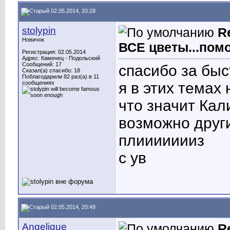
02.05.2014, 20:28
stolypin
R
Новичок
ВСЕ цветы...помо
Регистрация: 02.05.2014
Адрес: Каменец - Подольский
Сообщений: 17
спасибо за быс
Сказал(а) спасибо: 18
Поблагодарили 82 раз(а) в 11
сообщениях
я в этих темах н
что значит Ка
возможно други
плиииииииз
с ув
02.05.2014, 20:49
Angelique
R