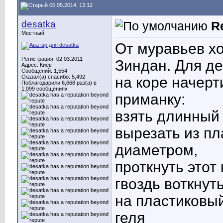
05.05.2014, 13:12
desatka
R
Местный
От муравьев х
Регистрация: 02.03.2011
Зиндан. Для де
Адрес: Киев
Сообщений: 1,554
Сказал(а) спасибо: 5,492
на коре начерт
Поблагодарили 6,668 раз(а) в
1,099 сообщениях
приманку:
взять длинный
вырезать из пл
диаметром,
проткнуть этот
гвоздь воткнут
на пластиковый
геля