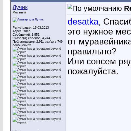
Лучик
R
Местный
desatka
, Спаси
Регистрация: 15.03.2013
это нужное мес
Адрес: Киев
Сообщений: 1,851
Сказал(а) спасибо: 4,244
от муравейника
Поблагодарили 2,911 раз(а) в 749
сообщениях
правильно?
Или совсем ря
пожалуйста.