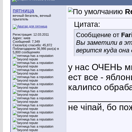
пятница
R
вечный бегатель, вечный
прыгатель
Цитата:
Сообщение от
Far
Регистрация: 12.03.2011
Адрес: киев
Вы заметили в эт
Сообщений: 7,349
Сказал(а) спасибо: 45,872
верится куда она
Поблагодарили 36,986 раз(а) в
5,800 сообщениях
у нас ОЧЕНЬ м
ест все - ябло
калипсо обраб
____________
не чіпай, бо п