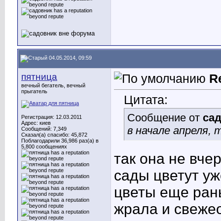
04.05.2014, 09:59
пятница
R
вечный бегатель, вечный
прыгатель
Цитата:
Сообщение от
са
Регистрация: 12.03.2011
Адрес: киев
в начале апреля, т
Сообщений: 7,349
Сказал(а) спасибо: 45,872
Поблагодарили 36,986 раз(а) в
5,800 сообщениях
так она не вче
сады цветут уж
цветы еще ра
жрала и свеже