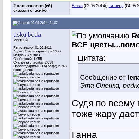
2 пользователя(ей)
Ветка
(02.05.2014),
пятница
(04.05.
сказали cпасибо:
02.05.2014, 21:07
askulbeda
R
Местный
ВСЕ цветы...помо
Регистрация: 01.03.2011
Адрес: Суми (зараз гори 1300
метрів у Альпах)
Цитата:
Сообщений: 1,055
Сказал(а) спасибо: 2,638
Поблагодарили 6,134 раз(а) в 768
сообщениях
Сообщение от
len
Эта Оленка, редк
Судя по всему 
тоже жару даст..
____________
Ганна