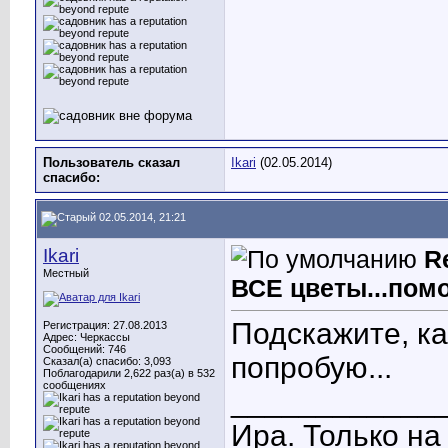
Пользователь сказал
Ikari
(02.05.2014)
cпасибо:
02.05.2014, 21:21
Ikari
R
Местный
ВСЕ цветы...помо
Подскажите, ка
Регистрация: 27.08.2013
Адрес: Черкассы
Сообщений: 746
попробую...
Сказал(а) спасибо: 3,093
Поблагодарили 2,622 раз(а) в 532
сообщениях
____________
Ира. Только н