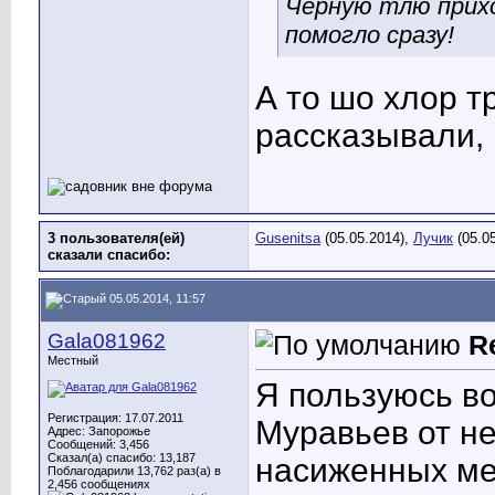
Черную тлю прих
помогло сразу!
А то шо хлор т
рассказывали, 
3 пользователя(ей)
Gusenitsa
(05.05.2014),
Лучик
(05.0
сказали cпасибо:
05.05.2014, 11:57
Gala081962
R
Местный
Я пользуюсь во
Регистрация: 17.07.2011
Муравьев от не
Адрес: Запорожье
Сообщений: 3,456
Сказал(а) спасибо: 13,187
насиженных мес
Поблагодарили 13,762 раз(а) в
2,456 сообщениях