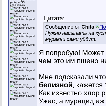
раз(а) в 749
сообщениях
Цитата:
Сообщение от
Chita
Нужно насыпать на куст
муравьи сами уйдут.
Я попробую! Может 
чем это им пшено н
Мне подсказали что
белизной
, кажется
Как известно хлор 
Ужас, а мурацид аж 