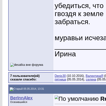
убедиться, что
гвоздя к земле
забраться.
муравьи исчеза
____________
Ирина
7 пользователя(ей)
Denis30
(10.10.2016),
ВалентинаЯ
(
сказали cпасибо:
пятница
(05.05.2014),
селена
(05.05
05.05.2014, 13:31
BerInnAlex
R
Освоившийся