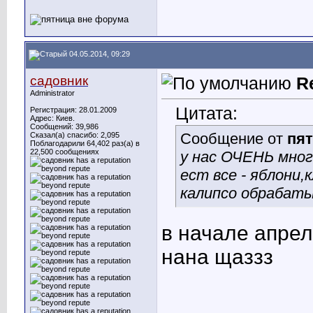
04.05.2014, 09:29
садовник
R
Administrator
Цитата:
Регистрация: 28.01.2009
Адрес: Киев.
Сообщений: 39,986
Сообщение от
пя
Сказал(а) спасибо: 2,095
Поблагодарили 64,402 раз(а) в
22,500 сообщениях
у нас ОЧЕНЬ мно
ест все - яблони,
калипсо обрабаты
в начале апреля
нана щаззз