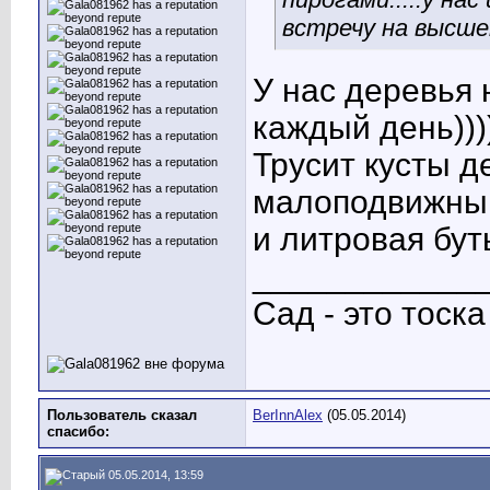
встречу на высше
У нас деревья 
каждый день)))
Трусит кусты д
малоподвижны.
и литровая бу
____________
Сад - это тоск
Пользователь сказал
BerInnAlex
(05.05.2014)
cпасибо:
05.05.2014, 13:59