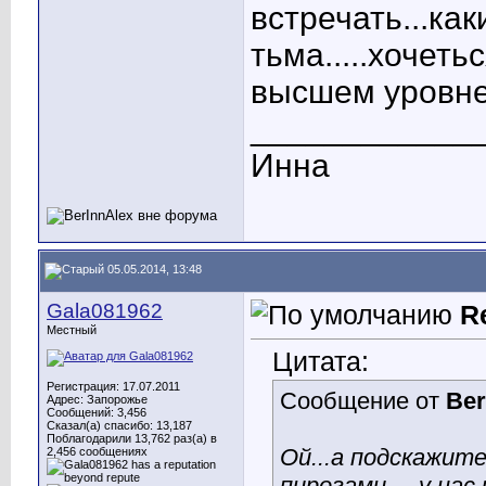
встречать...как
тьма.....хочеть
высшем уровн
____________
Инна
05.05.2014, 13:48
Gala081962
R
Местный
Цитата:
Регистрация: 17.07.2011
Сообщение от
Ber
Адрес: Запорожье
Сообщений: 3,456
Сказал(а) спасибо: 13,187
Поблагодарили 13,762 раз(а) в
Ой...а подскажите
2,456 сообщениях
пирогами.....у на