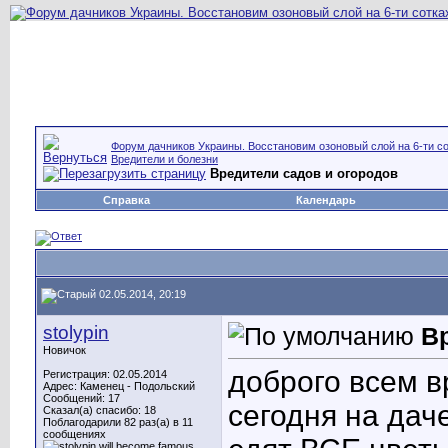
Форум дачников Украины. Восстановим озоновый слой на 6-ти со
Вредители и болезни
Вредители садов и огородов
Справка
Календарь
02.05.2014, 20:19
stolypin
В
Новичок
доброго всем в
Регистрация: 02.05.2014
Адрес: Каменец - Подольский
Сообщений: 17
сегодня на дач
Сказал(а) спасибо: 18
Поблагодарили 82 раз(а) в 11
сообщениях