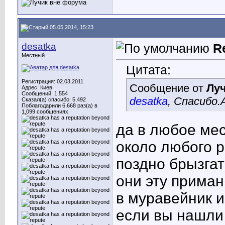
05.05.2014, 15:23
desatka
R
Местный
Цитата:
Регистрация: 02.03.2011
Сообщение от
Лу
Адрес: Киев
Сообщений: 1,554
desatka
, Спасибо.
Сказал(а) спасибо: 5,492
Поблагодарили 6,668 раз(а) в
1,099 сообщениях
да в любое мес
около любого р
поздно брызгат
они эту приман
в муравейник и
если вы нашли 