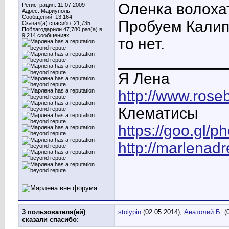
Оленка волохат
Регистрация: 11.07.2009
Адрес: Мариуполь
Сообщений: 13,164
Пробуем Калипс
Сказал(а) спасибо: 21,735
Поблагодарили 47,780 раз(а) в
9,214 сообщениях
то нет.
____________
Я Лена
http://www.rose
Клематисы
https://goo.gl/
http://marlenad
3 пользователя(ей)
stolypin
(02.05.2014),
Анатолий Б.
(0
сказали cпасибо: