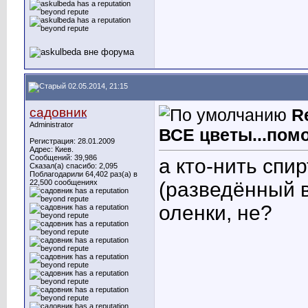
02.05.2014, 21:15
садовник
R
Administrator
ВСЕ цветы...помо
Регистрация: 28.01.2009
Адрес: Киев.
Сообщений: 39,986
а кто-нить спи
Сказал(а) спасибо: 2,095
Поблагодарили 64,402 раз(а) в
22,500 сообщениях
(разведённый в
оленки, не?