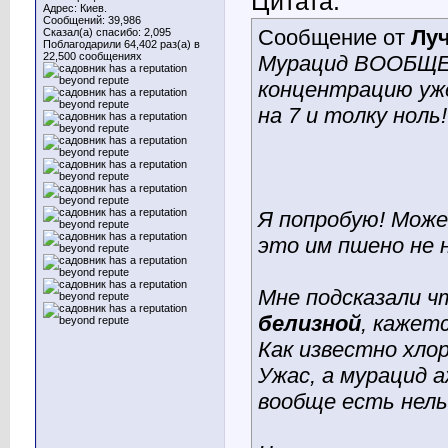
Цитата:
Адрес: Киев.
Сообщений: 39,986
Сообщение от
Лу
Сказал(а) спасибо: 2,095
Поблагодарили 64,402 раз(а) в
22,500 сообщениях
Мурацид ВООБЩЕ н
концентрацию уже 
на 7 и толку ноль!
Я попробую! Може
это им пшено не 
Мне подсказали ч
белизной
, кажет
Как известно хло
Ужас, а мурацид а
вообще есть нель