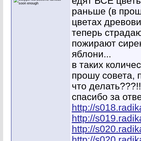
едят ВСЕ цветы
раньше (в прош
цветах древовид
теперь страдаю
пожирают сирен
яблони...
в таких количе
прошу совета, 
что делать???!!
спасибо за отв
http://s018.radi
http://s019.radi
http://s020.radi
http://s020.radi