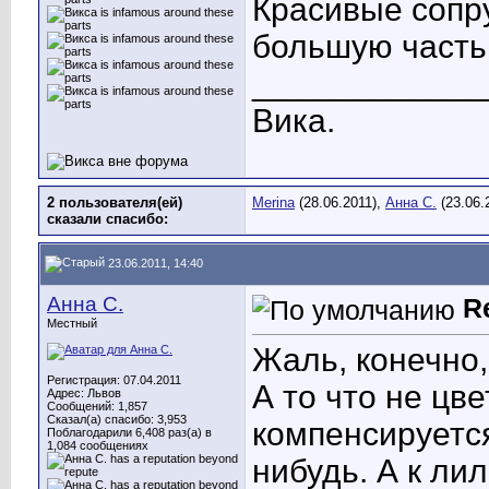
Красивые сопр
большую часть 
____________
Вика.
2 пользователя(ей)
Merina
(28.06.2011),
Анна С.
(23.06.
сказали cпасибо:
23.06.2011, 14:40
Анна С.
R
Местный
Жаль, конечно,
Регистрация: 07.04.2011
А то что не цве
Адрес: Львов
Сообщений: 1,857
Сказал(а) спасибо: 3,953
компенсируется
Поблагодарили 6,408 раз(а) в
1,084 сообщениях
нибудь. А к ли