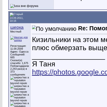
14.09.2011,
10:16
шерка
Re: Помо
Местный
Кизильники на этом м
плюс обмерзать выще 
Регистрация:
11.09.2009
Адрес: Одесса
__________________
Сообщений:
665
Сказал(а)
Я Таня
спасибо: 1,675
Поблагодарили
2,243 раз(а) в
https://photos.googl
373
сообщениях