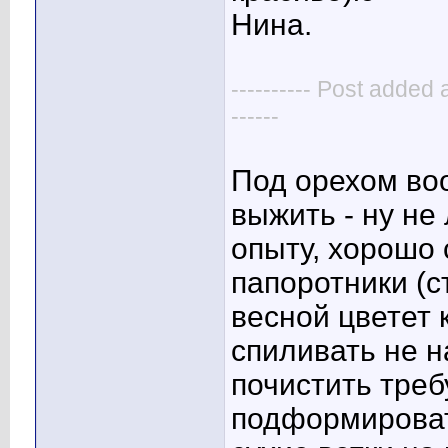
Нина.
---------- Post added 
------
Под орехом во
выжить - ну не
опыту, хорошо 
папоротники (с
весной цветет
спиливать не н
почистить треб
подформироват