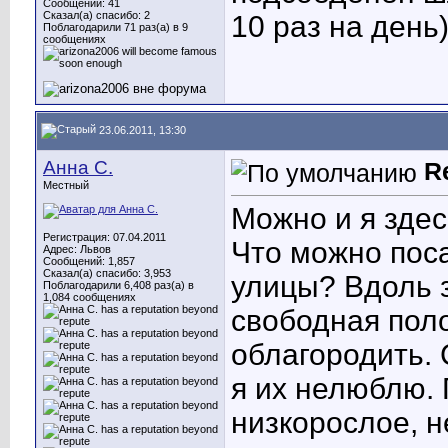
Сообщений: 41
Сказал(а) спасибо: 2
10 раз на день)
Поблагодарили 71 раз(а) в 9
сообщениях
23.06.2011, 13:30
Анна С.
R
Местный
Можно и я зде
Регистрация: 07.04.2011
Что можно поса
Адрес: Львов
Сообщений: 1,857
Сказал(а) спасибо: 3,953
улицы? Вдоль 
Поблагодарили 6,408 раз(а) в
1,084 сообщениях
свободная поло
облагородить.
я их нелюблю. 
низкорослое, н