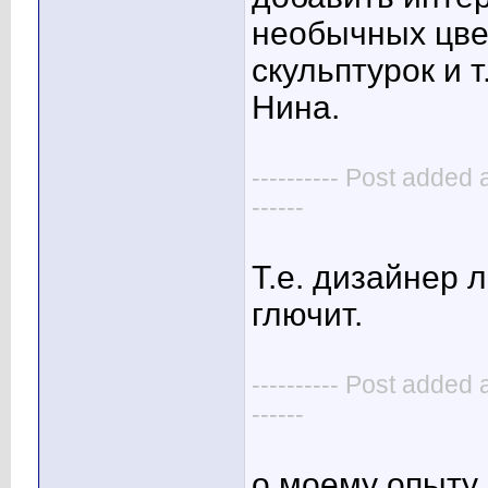
необычных цве
скульптурок и т.
Нина.
---------- Post added 
------
Т.е. дизайнер 
глючит.
---------- Post added 
------
о моему опыту,