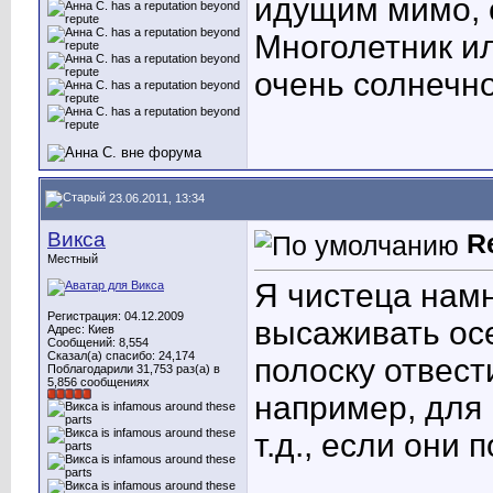
идущим мимо, 
Многолетник ил
очень солнечно
23.06.2011, 13:34
Викса
R
Местный
Я чистеца намн
Регистрация: 04.12.2009
высаживать ос
Адрес: Киев
Сообщений: 8,554
Сказал(а) спасибо: 24,174
полоску отвест
Поблагодарили 31,753 раз(а) в
5,856 сообщениях
например, для
т.д., если они 
____________