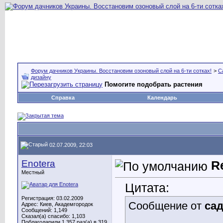
Форум дачников Украины. Восстановим озоновый слой на 6-ти сотках!
>
С
дизайну
Помогите подобрать растения
Справка
Календарь
02.07.2009, 22:03
Enotera
R
Местный
Цитата:
Регистрация: 03.02.2009
Сообщение от
са
Адрес: Киев, Академгородок
Сообщений: 1,149
Сказал(а) спасибо: 1,103
Поблагодарили 1,357 раз(а) в 319