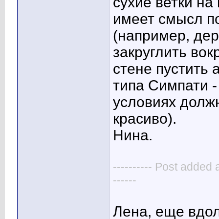
сухие ветки на
имеет смысл п
(например, дер
закруглить вокр
стене пустить 
типа Симпати -
условиях должн
красиво).
Нина.
---------- Post added 
------
Лена, еще вдол