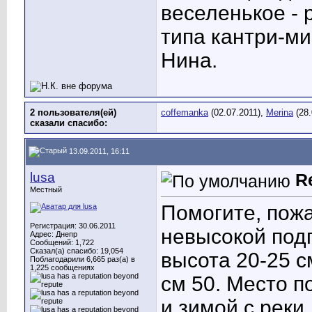
веселенькое - 
типа кантри-ми
Нина.
2 пользователя(ей)
coffemanka
(02.07.2011),
Merina
(28.
сказали cпасибо:
13.09.2011, 16:11
lusa
R
Местный
Помогите, пожа
Регистрация: 30.06.2011
невысокой подп
Адрес: Днепр
Сообщений: 1,722
Сказал(а) спасибо: 19,054
высота 20-25 с
Поблагодарили 6,665 раз(а) в
1,225 сообщениях
см 50. Место п
и зимой с реки.