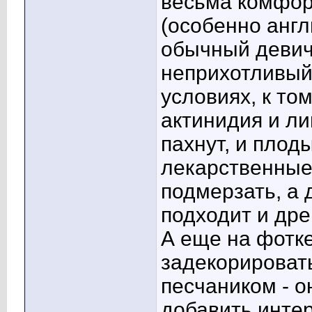
весьма комфорт
(особенно англ
обычный девич
неприхотливый,
условиях, к том
актинидия и ли
пахнут, и плод
лекарственные
подмерзать, а 
подходит и дре
А еще на фотке
задекорироват
песчаником - о
добавить интер