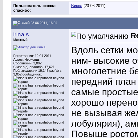
Пользователь сказал
Викса
(23.06.2011)
cпасибо:
23.06.2011, 16:04
irina s
R
Местный
Вдоль сетки м
Регистрация: 12.04.2011
ним- высокие о
Адрес: Черновцы
Сообщений: 3,802
Сказал(а) спасибо: 17,621
многолетние бе
Поблагодарили 19,148 раз(а) в
3,052 сообщениях
передний план
самые простые 
хорошо перенос
не вызывая жел
лобулярия), ам
Повыше ростом