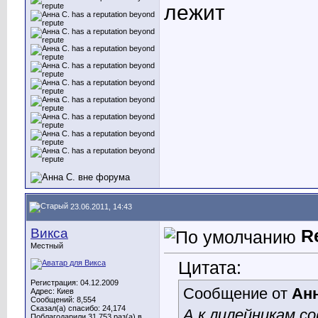
лежит
23.06.2011, 14:43
Викса
R
Местный
Цитата:
Регистрация: 04.12.2009
Сообщение от
Анн
Адрес: Киев
Сообщений: 8,554
Сказал(а) спасибо: 24,174
А к лилейникам с
Поблагодарили 31,753 раз(а) в