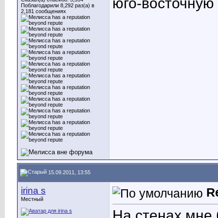
юго-восточную 
Поблагодарили 8,292 раз(а) в
2,181 сообщениях
15.09.2011, 13:55
irina s
R
Местный
На стенах мне 