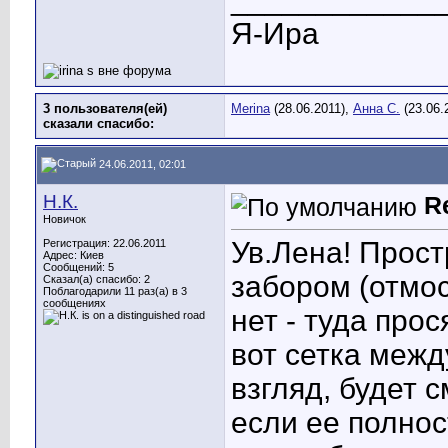
Я-Ира
3 пользователя(ей)
Merina
(28.06.2011),
Анна С.
(23.06.
сказали cпасибо:
24.06.2011, 02:01
Н.К.
R
Новичок
Ув.Лена! Прост
Регистрация: 22.06.2011
Адрес: Киев
Сообщений: 5
забором (отмос
Сказал(а) спасибо: 2
Поблагодарили 11 раз(а) в 3
сообщениях
нет - туда про
вот сетка межд
взгляд, будет 
если ее полнос