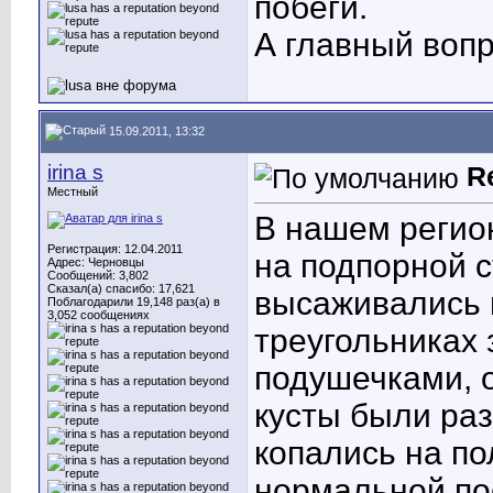
побеги.
А главный вопр
15.09.2011, 13:32
irina s
R
Местный
В нашем регио
Регистрация: 12.04.2011
на подпорной с
Адрес: Черновцы
Сообщений: 3,802
Сказал(а) спасибо: 17,621
высаживались г
Поблагодарили 19,148 раз(а) в
3,052 сообщениях
треугольниках
подушечками, 
кусты были раз
копались на по
нормальной пос