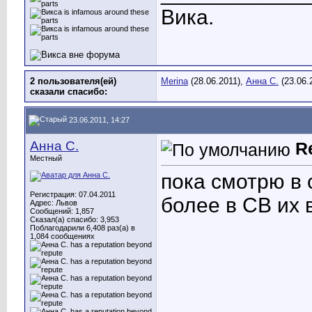
Вика.
2 пользователя(ей)
Merina
(28.06.2011),
Анна С.
(23.06.
сказали cпасибо:
23.06.2011, 14:27
Анна С.
R
Местный
пока смотрю в 
Регистрация: 07.04.2011
более в СВ их
Адрес: Львов
Сообщений: 1,857
Сказал(а) спасибо: 3,953
Поблагодарили 6,408 раз(а) в
1,084 сообщениях