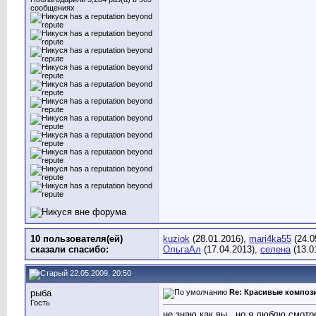
сообщениях
10 пользователя(ей)
kuziok
(28.01.2016),
mari4ka55
(24.0
сказали cпасибо:
ОльгаАл
(17.04.2013),
селена
(13.0
22.05.2009, 20:50
рыба
Re: Красивые композ
Гость
не знаю как вы , но я люблю смотр