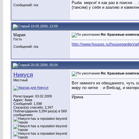
Рыба
мерси! я как раз в поиске ..
Сообщений: n/a
(тансим) у себя и азалию и камелию
19.05.2009, 13:59
Мария
Re: Красивые композ
Гость
http://www.houses.ru/housegarden/arh
Сообщений: n/a
20.05.2009, 00:04
Никуся
Re: Красивые композ
Местный
Вот немного из обещанного, чуть 
миру по нитке
: и Вебсад, и мате
__________________
Регистрация: 03.02.2009
Ирина
Адрес: Киев
Сообщений: 1,598
Сказал(а) спасибо: 2,347
Поблагодарили 3,284 раз(а) в 569
сообщениях