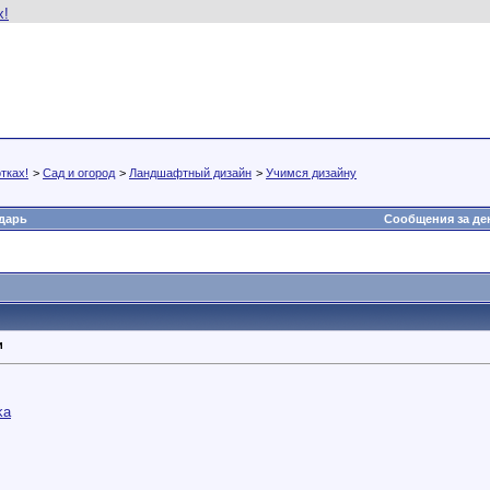
тках!
>
Сад и огород
>
Ландшафтный дизайн
>
Учимся дизайну
дарь
Сообщения за де
и
ka