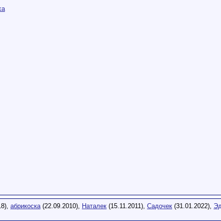
ka
18),
абрикоска
(22.09.2010),
Наталек
(15.11.2011),
Садочек
(31.01.2022),
Эд