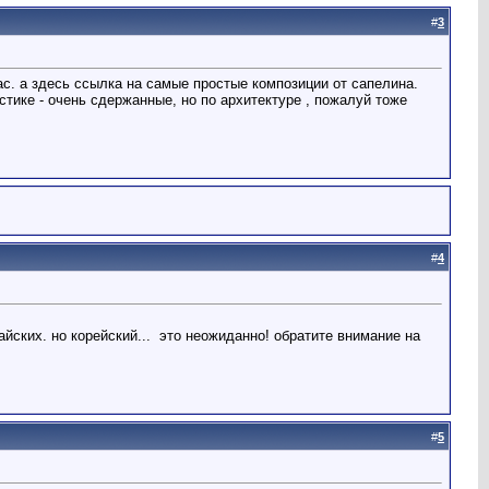
#
3
ас. а здесь ссылка на самые простые композиции от сапелина.
тике - очень сдержанные, но по архитектуре , пожалуй тоже
#
4
айских. но корейский...
это неожиданно! обратите внимание на
#
5