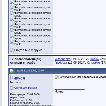
12 пользователя(ей)
76tanushka
(19.06.2012),
kuziok
(28.
сказали cпасибо:
Гизбрехт
(13.06.2014),
ОльгаАл
(17.
20.05.2009, 00:07
Никуся
Re: Красивые композ
Местный
__________________
Ирина
Регистрация: 03.02.2009
Адрес: Киев
Сообщений: 1,598
Сказал(а) спасибо: 2,347
Поблагодарили 3,284 раз(а) в 569