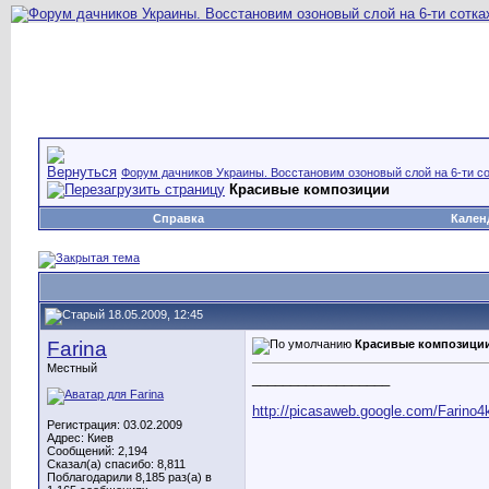
Форум дачников Украины. Восстановим озоновый слой на 6-ти со
Красивые композиции
Справка
Кален
18.05.2009, 12:45
Farina
Красивые композици
Местный
__________________
http://picasaweb.google.com/Farino4
Регистрация: 03.02.2009
Адрес: Киев
Сообщений: 2,194
Сказал(а) спасибо: 8,811
Поблагодарили 8,185 раз(а) в