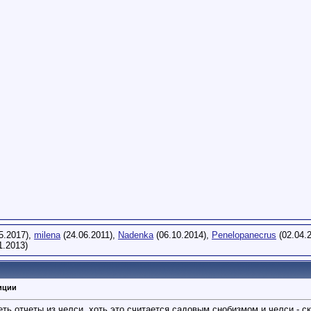
5.2017),
milena
(24.06.2011),
Nadenka
(06.10.2014),
Penelopanecrus
(02.04.
1.2013)
иции
еть отчеты из челси. хоть это считается садовым снобизмом и челси - ск