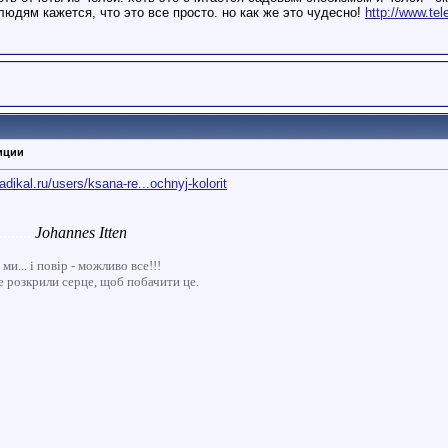
юдям кажется, что это все просто. но как же это чудесно!
http://www.te
иции
adikal.ru/users/ksana-re...ochnyj-kolorit
........
Johannes Itten
и... і повір - можливо все!!!
ще розкрили серце, щоб побачити це.