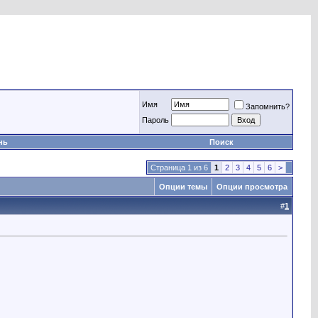
Имя
Запомнить?
Пароль
нь
Поиск
Страница 1 из 6
1
2
3
4
5
6
>
Опции темы
Опции просмотра
#
1