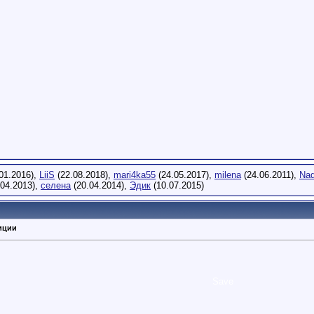
01.2016),
LiiS
(22.08.2018),
mari4ka55
(24.05.2017),
milena
(24.06.2011),
Na
04.2013),
селена
(20.04.2014),
Эдик
(10.07.2015)
иции
Save