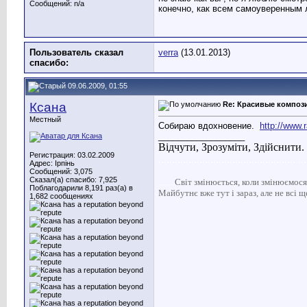
Сообщений: n/a
конечно, как всем самоуверенным л
Пользователь сказал
verra
(13.01.2013)
cпасибо:
09.06.2009, 01:55
Ксана
Re: Красивые композ
Местный
Собираю вдохновение.
http://www.r
__________________
Відчути, Зрозуміти, Здійснити.
Регистрация: 03.02.2009
.................................................. ...
Адрес: Ірпінь
Сообщений: 3,075
Сказал(а) спасибо: 7,925
........
С
віт
змінюється, коли змінюємося м
Поблагодарили 8,191 раз(а) в
Майбутнє вже тут і зараз, але не всі 
1,682 сообщениях