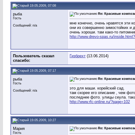
19.05.2009, 07:08
рыба
Re: Красивые композ
Гость
мне конечно, очень нравятся эти к
Сообщений: n/a
они из совершенно зимостойких и д
очень хороши. там како-то питомни
http://www.drevo-spas.ru/inside.html
Пользователь сказал
Гизбрехт
(13.06.2014)
cпасибо:
19.05.2009, 07:17
рыба
Re: Красивые композ
Гость
это для маши. корейский сад.
Сообщений: n/a
там скорее его описание , чем фот
последнее фото. улицы сеула. така
http://www.rfc-online.ru/?page=102
19.05.2009, 10:27
Мария
Re: Красивые композ
Гость