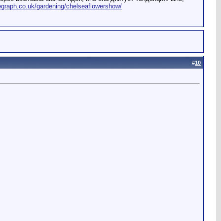
legraph.co.uk/gardening/chelseaflowershow/
#
10