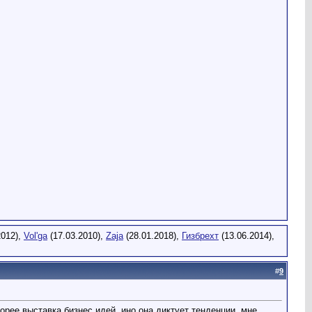
2012),
Vol'ga
(17.03.2010),
Zaja
(28.01.2018),
Гизбрехт
(13.06.2014),
#
9
орее выставка бизнес идей, ино она диктует тенденции. мне,