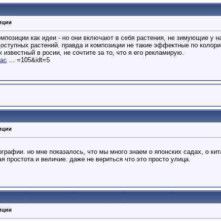
иции
омпозиции как идеи - но они включают в себя растения, не зимующие у н
оступных растений. правда и композиции не такие эффектные по колорис
к известный в росии, не сочтите за то, что я его рекламирую.
?ac
... =105&idt=5
иции
ографии. но мне показалось, что мы много знаем о японских садах, о кит
я простота и величие. даже не вериться что это просто улица.
иции