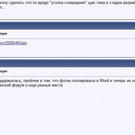
. хочу сделать что-то вроде "уголка созерцания" щас пока в стадии разра
...
иции
iv/2009/46/tain
иции
задержалась, проблем в том, что фотки скопировала в Word и теперь их
ринский форум и еще разные места
Save