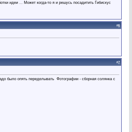
ботки идеи ... Может когда-то я и решусь посадитить Гибискус
#
6
#
7
 надо было опять переделывать
Фотографии - сборная солянка с