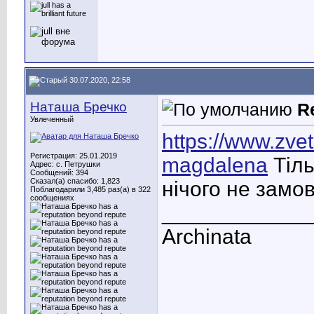
30.07.2020, 22:58
Наташа Бречко
R
Увлеченный
https://www.zvet
Регистрация: 25.01.2019
magdalena
Тіль
Адрес: c. Петрушки
Сообщений: 394
Сказал(а) спасибо: 1,823
нічого не замо
Поблагодарили 3,485 раз(а) в 322
сообщениях
____________
Archinata