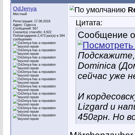
OdJenya
R
Местный
Цитата:
Регистрация: 17.08.2018
Адрес: Одесса
Сообщений: 567
Сообщение 
Сказал(а) спасибо: 4,922
Поблагодарили 2,473 раз(а) в 394
сообщениях
Подскажите,
Dominica (До
сейчас уже н
И кордесовс
Lizgard и на
450грн. Но в