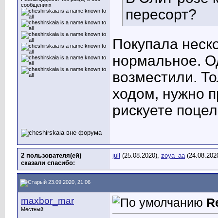
сообщениях
пересорт?
Покупала неско
нормальное. Од
возместили. То
ходом, нужно 
рискуете поцел
2 пользователя(ей)
jull
(25.08.2020),
zoya_aa
(24.08.202
сказали cпасибо:
23.09.2020, 21:06
maxbor_mar
R
Местный