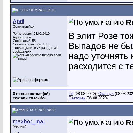
08.08.2020, 14:19
April
R
Освоившийся
В элит Розе то
Регистрация: 03.02.2019
Адрес: Киев
Сообщений: 55
Выпадов не был
Сказал(а) спасибо: 105
Поблагодарили 78 раз(а) в 34
сообщениях
надо уточнять 
расходится с т
6 пользователя(ей)
jull
(08.08.2020),
OdJenya
(08.08.202
сказали cпасибо:
Светочек
(08.08.2020)
13.08.2020, 00:08
maxbor_mar
R
Местный