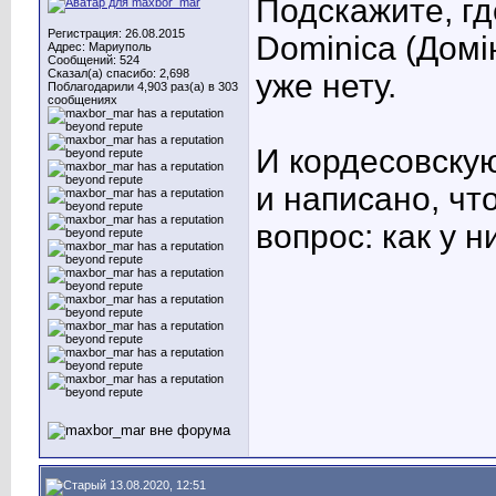
Подскажите, гд
Регистрация: 26.08.2015
Dominica (Домі
Адрес: Мариуполь
Сообщений: 524
Сказал(а) спасибо: 2,698
уже нету.
Поблагодарили 4,903 раз(а) в 303
сообщениях
И кордесовску
и написано, чт
вопрос: как у н
13.08.2020, 12:51