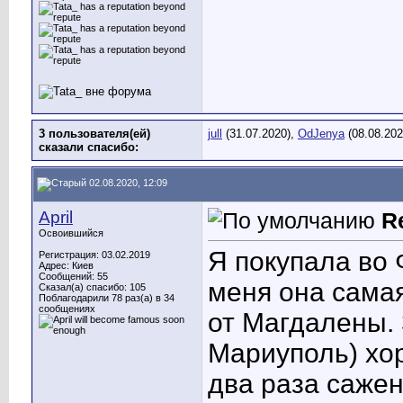
3 пользователя(ей)
jull
(31.07.2020),
OdJenya
(08.08.202
сказали cпасибо:
02.08.2020, 12:09
April
R
Освоившийся
Я покупала во
Регистрация: 03.02.2019
Адрес: Киев
Сообщений: 55
меня она самая
Сказал(а) спасибо: 105
Поблагодарили 78 раз(а) в 34
сообщениях
от Магдалены. 
Мариуполь) хо
два раза сажен