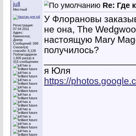
jull
Re: Где
Местный
У Флорановы заказыв
Регистрация:
не она, The Wedgwood 
07.04.2011
Адрес:
Каменское,
настоящую Mary Magd
Днепр
Сообщений: 599
получилось?
Сказал(а)
спасибо: 5,128
Поблагодарили
_________________
1,605 раз(а) в
415 сообщениях
я Юля
https://photos.googl