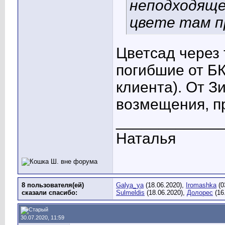
неподходяще
цвете там п
Цветсад через 
погибшие от БК
клиента). От З
возмещения, пр
____________
Наталья
8 пользователя(ей)
Galya_ya
(18.06.2020),
Iromashka
(0
сказали cпасибо:
Sulmeldis
(18.06.2020),
Долорес
(16
30.07.2020, 11:59