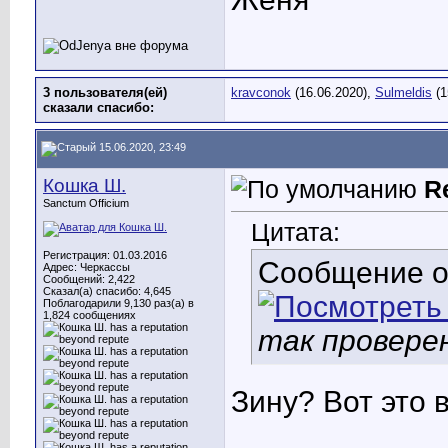
3 пользователя(ей)
kravconok
(16.06.2020),
Sulmeldis
(1
сказали cпасибо:
15.06.2020, 23:49
Кошка Ш.
R
Sanctum Officium
Цитата:
Регистрация: 01.03.2016
Сообщение 
Адрес: Черкассы
Сообщений: 2,422
Сказал(а) спасибо: 4,645
Поблагодарили 9,130 раз(а) в
1,824 сообщениях
так провере
Зину? Вот это в