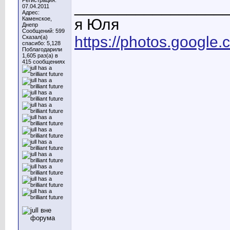
Регистрация:
_________________
07.04.2011
Адрес:
Каменское,
я Юля
Днепр
Сообщений: 599
https://photos.googl
Сказал(а)
спасибо: 5,128
Поблагодарили
1,605 раз(а) в
415 сообщениях