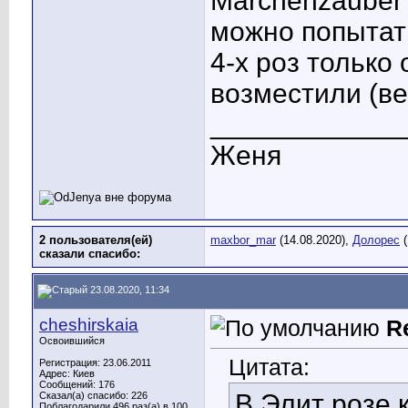
Märchenzauber 
можно попытать
4-х роз только
возместили (ве
____________
Женя
2 пользователя(ей)
maxbor_mar
(14.08.2020),
Долорес
(
сказали cпасибо:
23.08.2020, 11:34
cheshirskaia
R
Освоившийся
Цитата:
Регистрация: 23.06.2011
Адрес: Киев
Сообщений: 176
В Элит розе 
Сказал(а) спасибо: 226
Поблагодарили 496 раз(а) в 100