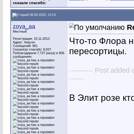
сказали cпасибо:
08.08.2020, 13:14
zoya_aa
R
Местный
Что-то Флора н
Регистрация: 15.11.2013
Адрес: Херсон
Сообщений: 961
пересортицы.
Сказал(а) спасибо: 8,937
Поблагодарили 7,737 раз(а) в 806
сообщениях
---------- Post added 
------
В Элит розе кт