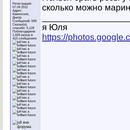
Регистрация:
сколько можно марино
07.04.2011
Адрес:
Каменское,
_________________
Днепр
Сообщений: 599
я Юля
Сказал(а)
спасибо: 5,128
Поблагодарили
https://photos.googl
1,605 раз(а) в
415 сообщениях