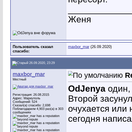
____________
Женя
Пользователь сказал
maxbor_mar
(26.09.2020)
cпасибо:
26.09.2020, 23:29
maxbor_mar
R
Местный
OdJenya
один,
Регистрация: 26.08.2015
Второй засунул
Адрес: Мариуполь
Сообщений: 524
Сказал(а) спасибо: 2,698
очухается или 
Поблагодарили 4,903 раз(а) в 303
сообщениях
сегодня написа