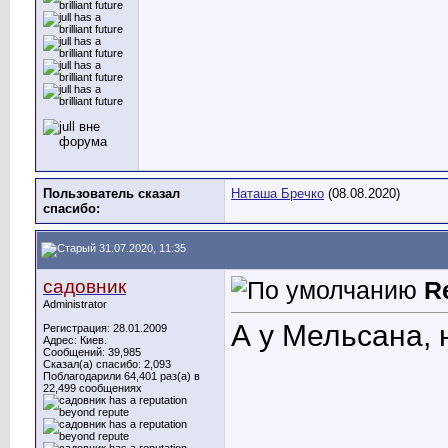
Пользователь сказал
Наташа Бречко
(08.08.2020)
cпасибо:
31.07.2020, 11:35
садовник
R
Administrator
А у Мельсана, 
Регистрация: 28.01.2009
Адрес: Киев.
Сообщений: 39,985
Сказал(а) спасибо: 2,093
Поблагодарили 64,401 раз(а) в
22,499 сообщениях