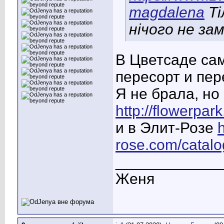
magdalena
Ті
нічого не за
В Цветсаде са
пересорт и пер
Я не брала, но 
http://flowerpar
и в Элит-Розе
h
rose.com/catalo
____________
Женя