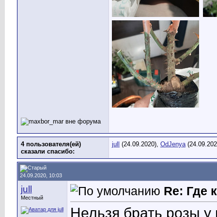
4 пользователя(ей)
jull
(24.09.2020),
OdJenya
(24.09.202
сказали cпасибо:
24.09.2020, 10:03
jull
Re: Где
Местный
Нельзя брать розы у