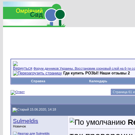
Форум дачников Украины. Восстановим озоновый слой на 6-ти со
Где купить РОЗЫ! Наши отзывы 2
Справка
Календарь
Страница 61 и
15.06.2020, 14:18
Sulmeldis
R
Новичок