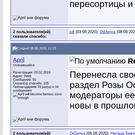
пересортицы и
2 пользователя(ей)
jull
(03.08.2020),
OdJenya
(08.08.202
сказали cпасибо:
08.08.2020, 12:23
April
R
Освоившийся
Перенесла сво
Регистрация: 03.02.2019
Адрес: Киев
Сообщений: 55
раздел Розы Ос
Сказал(а) спасибо: 105
Поблагодарили 78 раз(а) в 34
сообщениях
модераторы ее
новы в прошлом
2 пользователя(ей)
OdJenya
(08.08.2020),
Наташа Бреч