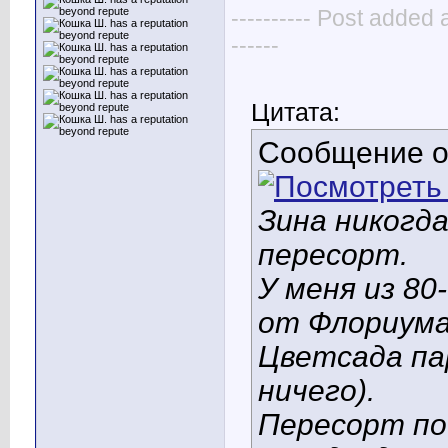
---------- Post added 
------
Цитата:
Сообщение 
Зина никогд
пересорт.
У меня из 80
от Флориума
Цветсада па
ничего).
Пересорт по