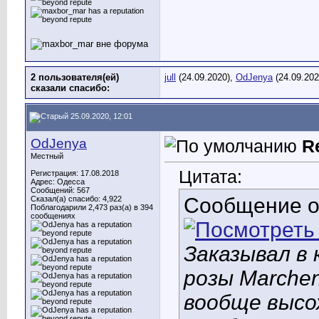
2 пользователя(ей)
jull
(24.09.2020),
OdJenya
(24.09.202
сказали cпасибо:
25.09.2020, 12:01
OdJenya
R
Местный
Цитата:
Регистрация: 17.08.2018
Адрес: Одесса
Сообщений: 567
Сообщение 
Сказал(а) спасибо: 4,922
Поблагодарили 2,473 раз(а) в 394
сообщениях
Заказывал в
розы Marche
вообще высо