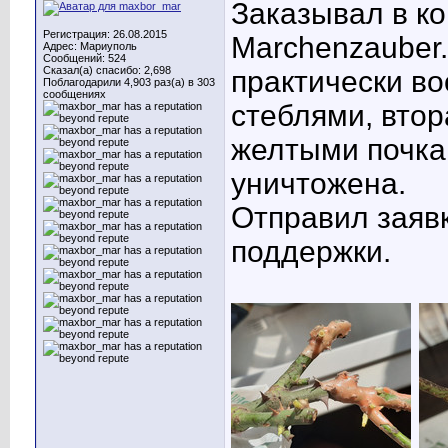
Заказывал в к
Регистрация: 26.08.2015
Marchenzauber
Адрес: Мариуполь
Сообщений: 524
Сказал(а) спасибо: 2,698
практически в
Поблагодарили 4,903 раз(а) в 303
сообщениях
стеблями, втор
желтыми почка
уничтожена.
Отправил заявк
поддержки.