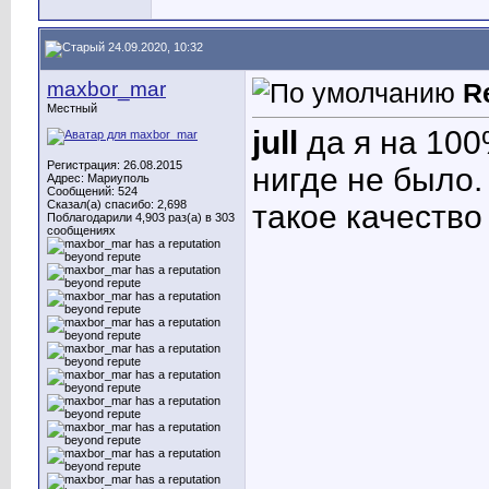
24.09.2020, 10:32
maxbor_mar
R
Местный
jull
да я на 100
Регистрация: 26.08.2015
нигде не было.
Адрес: Мариуполь
Сообщений: 524
Сказал(а) спасибо: 2,698
такое качество
Поблагодарили 4,903 раз(а) в 303
сообщениях