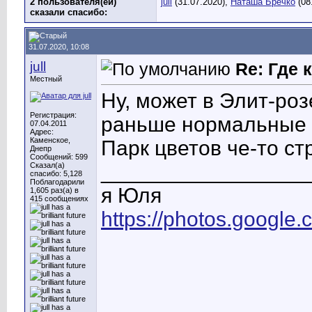
2 пользователя(ей)
jull
(31.07.2020),
Наташа Бречко
(08
сказали cпасибо:
31.07.2020, 10:08
jull
Re: Где
Местный
Ну, может в Элит-роз
Регистрация:
раньше нормальные п
07.04.2011
Адрес:
Каменское,
Парк цветов че-то ст
Днепр
Сообщений: 599
_________________
Сказал(а)
спасибо: 5,128
Поблагодарили
я Юля
1,605 раз(а) в
415 сообщениях
https://photos.googl