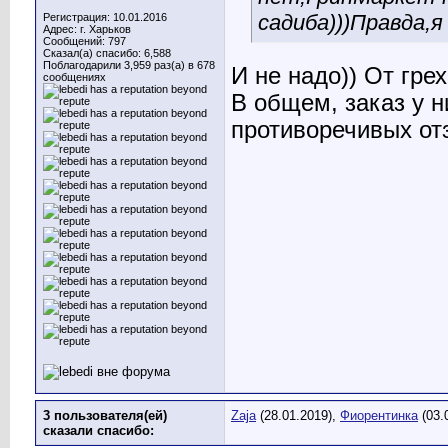
садиба)))Правда,я
Регистрация: 10.01.2016
Адрес: г. Харьков
Сообщений: 797
Сказал(а) спасибо: 6,588
Поблагодарили 3,959 раз(а) в 678
И не надо)) От гре
сообщениях
В общем, заказ у н
противоречивых от
3 пользователя(ей)
Zaja
(28.01.2019),
Фиорентинка
(03.
сказали cпасибо: