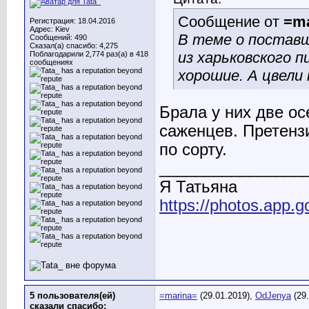
Сообщение от
=ma
Регистрация: 18.04.2016
Адрес: Kiev
В теме о поставщ
Сообщений: 490
Сказал(а) спасибо: 4,275
из харьковского 
Поблагодарили 2,774 раз(а) в 418
сообщениях
хорошие. А цвели
Брала у них две ос
саженцев. Претензи
по сорту.
________________
Я Татьяна
https://photos.app
5 пользователя(ей)
=marina=
(29.01.2019),
OdJenya
(29.
сказали cпасибо: