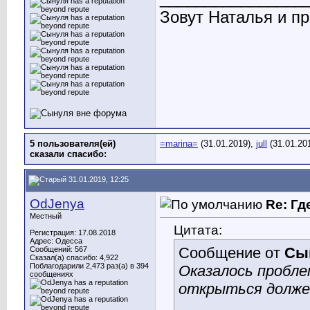
Зовут Наталья и пр
5 пользователя(ей)
=marina=
(31.01.2019),
jull
(31.01.20
сказали cпасибо:
31.01.2019, 12:25
OdJenya
Re: Гд
Местный
Цитата:
Регистрация: 17.08.2018
Адрес: Одесса
Сообщение от
Сы
Сообщений: 567
Сказал(а) спасибо: 4,922
Поблагодарили 2,473 раз(а) в 394
Оказалось проблем
сообщениях
открыться должен