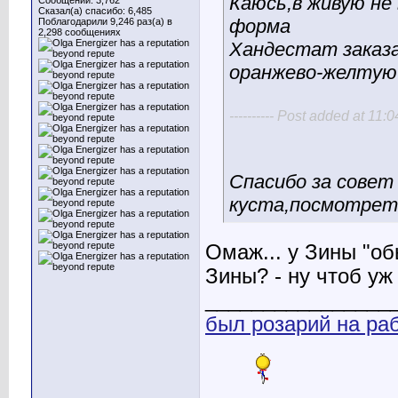
Каюсь,в живую не 
Сообщений: 3,762
Сказал(а) спасибо: 6,485
форма
Поблагодарили 9,246 раз(а) в
2,298 сообщениях
Хандестат заказа
оранжево-желтую 
---------- Post added at 11:04
Спасибо за совет
куста,посмотреть
Омаж... у Зины "об
Зины? - ну чтоб уж 
________________
был розарий на ра