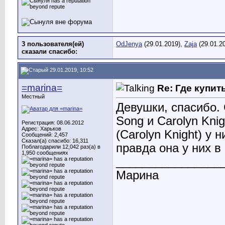
3 пользователя(ей)
OdJenya
(29.01.2019),
Zaja
(29.01.2
сказали cпасибо:
29.01.2019, 10:52
=marina=
Re: Где купи
Местный
Девушки, спасибо.
Song и Carolyn Knig
Регистрация: 08.06.2012
Адрес: Харьков
(Carolyn Knight) у 
Сообщений: 2,457
Сказал(а) спасибо: 16,311
правда она у них в
Поблагодарили 12,042 раз(а) в
1,950 сообщениях
________________
Марина