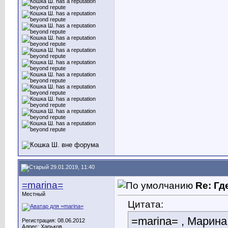
29.01.2019, 11:40
=marina=
Re: Гд
Местный
Цитата:
=marina= , Марина
Регистрация: 08.06.2012
Адрес: Харьков