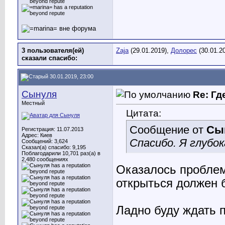
3 пользователя(ей)
Zaja
(29.01.2019),
Долорес
(30.01.2
сказали cпасибо:
30.01.2019, 23:00
Сынуля
Re: Гд
Местный
Цитата:
Сообщение от
Сы
Регистрация: 11.07.2013
Адрес: Киев
Спасибо. Я глубок
Сообщений: 3,624
Сказал(а) спасибо: 9,195
Поблагодарили 10,701 раз(а) в
2,480 сообщениях
Оказалось проблема
открыться должен 
Ладно буду ждать п
________________