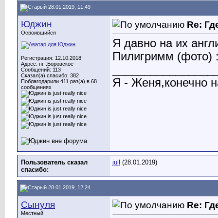
28.01.2019, 11:49
Юджин
Re: Гд
Освоившийся
Я давно на их англ
Пилигримм (фото) :
Регистрация: 12.10.2018
Адрес: пгт.Боровское
________________
Сообщений: 113
Сказал(а) спасибо: 382
Я - Женя,конечно н
Поблагодарили 411 раз(а) в 68
сообщениях
Пользователь сказал
jull
(28.01.2019)
cпасибо:
28.01.2019, 12:24
Сынуля
Re: Гд
Местный