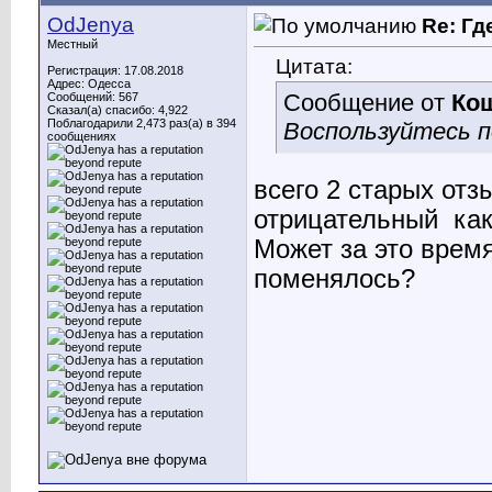
OdJenya
Re: Гд
Местный
Цитата:
Регистрация: 17.08.2018
Адрес: Одесса
Сообщение от
Ко
Сообщений: 567
Сказал(а) спасибо: 4,922
Поблагодарили 2,473 раз(а) в 394
Воспользуйтесь п
сообщениях
всего 2 старых отз
отрицательный
как
Может за это время
поменялось?