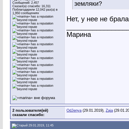
земляки?
Сообщений: 2,457
Сказал(а) спасибо: 16,311
Поблагодарили 12,042 раз(а) в
1,950 сообщениях
Нет, у нее не брала
________________
Марина
2 пользователя(ей)
OdJenya
(29.01.2019),
Zaja
(29.01.2
сказали cпасибо:
29.01.2019, 11:45