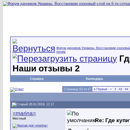
Форум дачников Украины. Восстановим озоновый 
почём
Гд
Наши отзывы 2
Справка
Календарь
Страница 53 из 67
«
Первая
<
3
43
44
28.01.2019, 11:17
=marina=
Местный
Re: Где куп