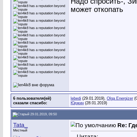
Надо спросить-, Зи
может откопать
6 пользователя(ей)
lebedi
(29.01.2019),
Olga Energizer
(0
сказали cпасибо:
Юджин
(28.01.2019)
29.01.2019, 09:50
Tata_
Re: Гд
Местный
Цитата: