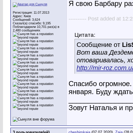
Я свою Барбару ра
Регистрация: 11.07.2013
Адрес: Киев
---------- Post added at 12:2
Сообщений: 3,624
Сказал(а) спасибо: 9,195
Поблагодарили 10,701 раз(а) в
2,480 сообщениях
Цитата:
Сообщение от
Lis
Вот ваша Дездемо
отоваривалась, х
http://mir-roz.com.u
Спасибо огромное. 
января. Буду ждать
________________
Зовут Наталья и пр
3 пользователя(ей)
cheshirskaia
(07.07.2020),
Zaja
(28.0