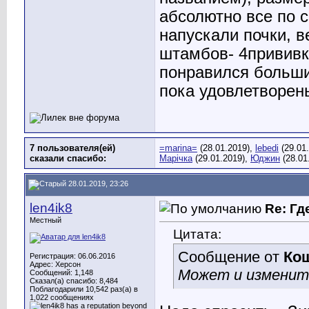
абсолютно все по с
напускали почки, в
штамбов- 4прививк
понравился большим
пока удовлетворен
7 пользователя(ей)
=marina=
(28.01.2019),
lebedi
(29.01
сказали cпасибо:
Марічка
(29.01.2019),
Юджин
(28.01
28.01.2019, 23:26
len4ik8
Re: Гд
Местный
Цитата:
Сообщение от
Ко
Регистрация: 06.06.2016
Адрес: Херсон
Может и изменит
Сообщений: 1,148
Сказал(а) спасибо: 8,484
Поблагодарили 10,542 раз(а) в
1,022 сообщениях