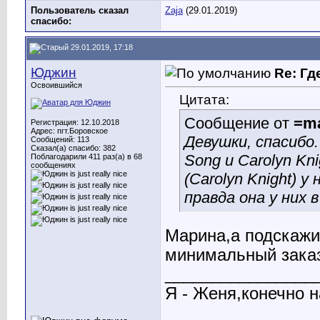
Пользователь сказал
Zaja
(29.01.2019)
cпасибо:
29.01.2019, 17:18
Юджин
Re: Гд
Освоившийся
Цитата:
Сообщение от
=ma
Регистрация: 12.10.2018
Адрес: пгт.Боровское
Девушки, спасибо.
Сообщений: 113
Сказал(а) спасибо: 382
Song и Carolyn Kni
Поблагодарили 411 раз(а) в 68
сообщениях
(Carolyn Knight) у
правда она у них 
Марина,а подскажи
минимальный заказ
________________
Я - Женя,конечно н