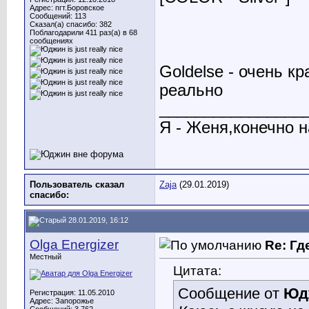
Адрес: пгт.Боровское
Сообщений: 113
Сказал(а) спасибо: 382
Поблагодарили 411 раз(а) в 68
сообщениях
Goldelse - очень кр
реально
________________
Я - Женя,конечно н
Пользователь сказал
Zaja
(29.01.2019)
cпасибо:
28.01.2019, 16:12
Olga Energizer
Re: Гд
Местный
Цитата:
Сообщение от
Юд
Регистрация: 11.05.2010
Адрес: Запорожье