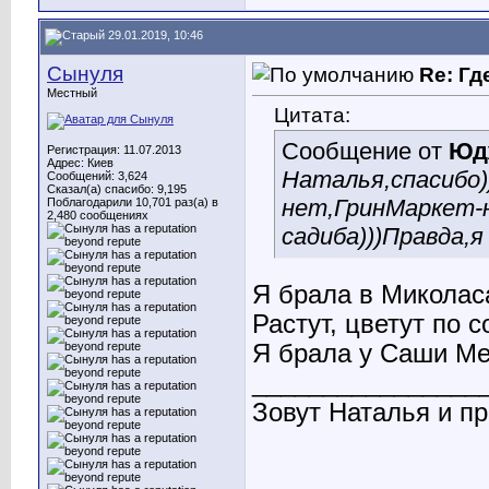
29.01.2019, 10:46
Сынуля
Re: Гд
Местный
Цитата:
Сообщение от
Юд
Регистрация: 11.07.2013
Адрес: Киев
Наталья,спасибо)
Сообщений: 3,624
Сказал(а) спасибо: 9,195
нет,ГринМаркет-
Поблагодарили 10,701 раз(а) в
2,480 сообщениях
садиба)))Правда,я
Я брала в Миколаса
Растут, цветут по 
Я брала у Саши Ме
________________
Зовут Наталья и пр