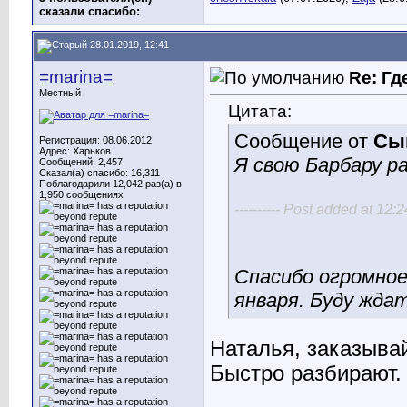
сказали cпасибо:
28.01.2019, 12:41
=marina=
Re: Гд
Местный
Цитата:
Сообщение от
Сы
Регистрация: 08.06.2012
Адрес: Харьков
Я свою Барбару ра
Сообщений: 2,457
Сказал(а) спасибо: 16,311
Поблагодарили 12,042 раз(а) в
1,950 сообщениях
---------- Post added at 12:24
Спасибо огромное.
января. Буду жда
Наталья, заказывай
Быстро разбирают.
________________