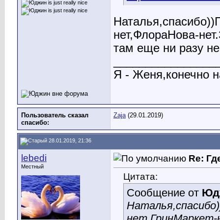
Наталья,спасибо))
нет,ФлораНова-нет.
там еще ни разу н
________________
Я - Женя,конечно н
Пользователь сказал
Zaja
(29.01.2019)
cпасибо:
28.01.2019, 21:36
lebedi
Re: Гд
Местный
Цитата:
Сообщение от
Юд
Наталья,спасибо)
нет,ГринМаркет-