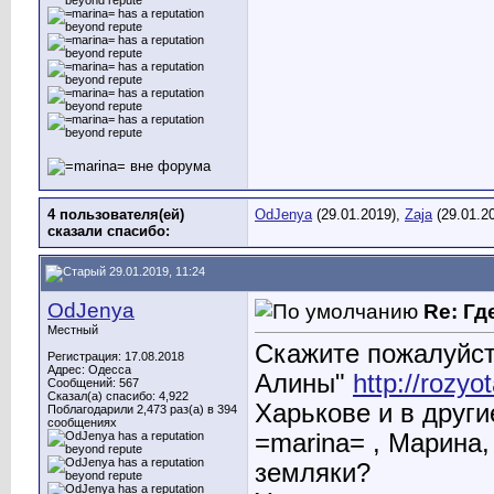
4 пользователя(ей)
OdJenya
(29.01.2019),
Zaja
(29.01.2
сказали cпасибо:
29.01.2019, 11:24
OdJenya
Re: Гд
Местный
Скажите пожалуйста
Регистрация: 17.08.2018
Адрес: Одесса
Алины"
http://rozyo
Сообщений: 567
Сказал(а) спасибо: 4,922
Харькове и в други
Поблагодарили 2,473 раз(а) в 394
сообщениях
=marina= , Марина,
земляки?