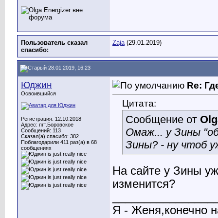
Пользователь сказал
Zaja
(29.01.2019)
cпасибо:
28.01.2019, 16:23
Юджин
Re: Гд
Освоившийся
Цитата:
Сообщение от
Olg
Регистрация: 12.10.2018
Адрес: пгт.Боровское
Омаж... у Зины "о
Сообщений: 113
Сказал(а) спасибо: 382
Зины? - ну чтоб у
Поблагодарили 411 раз(а) в 68
сообщениях
На сайте у Зины уж
изменится?
________________
Я - Женя,конечно н