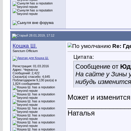
28.01.2019, 17:12
Кошка Ш.
Re: Гд
Sanctum Officium
Цитата:
Сообщение от
Юд
Регистрация: 01.03.2016
Адрес: Черкассы
На сайте у Зины 
Сообщений: 2,422
Сказал(а) спасибо: 4,645
нибудь изменитс
Поблагодарили 9,130 раз(а) в
1,824 сообщениях
Может и изменится
________________
Наталья