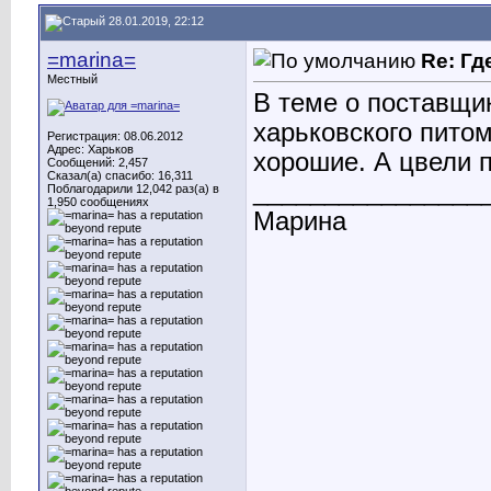
28.01.2019, 22:12
=marina=
Re: Гд
Местный
В теме о поставщи
харьковского пито
Регистрация: 08.06.2012
Адрес: Харьков
хорошие. А цвели п
Сообщений: 2,457
Сказал(а) спасибо: 16,311
________________
Поблагодарили 12,042 раз(а) в
1,950 сообщениях
Марина