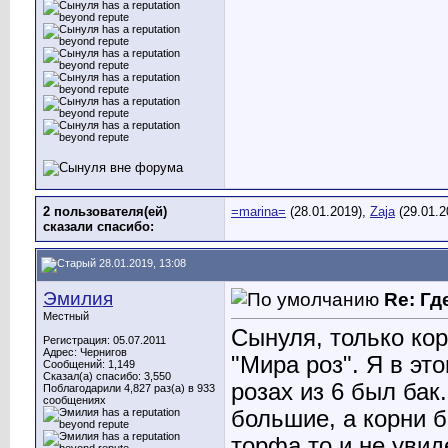
2 пользователя(ей)
=marina=
(28.01.2019),
Zaja
(29.01.2
сказали cпасибо:
28.01.2019, 13:08
Эмилия
Re: Гд
Местный
Сынуля, только кор
Регистрация: 05.07.2011
Адрес: Чернигов
"Мира роз". Я в эт
Сообщений: 1,149
Сказал(а) спасибо: 3,550
розах из 6 был бак
Поблагодарили 4,827 раз(а) в 933
сообщениях
большие, а корни б
торфа то и не увид