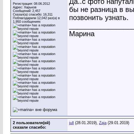
Да..с фото напутал
Регистрация: 08.06.2012
Адрес: Харьков
бы не разница в вы
Сообщений: 2,457
Сказал(а) спасибо: 16,311
позвонить узнать.
Поблагодарили 12,042 раз(а) в
1,950 сообщениях
________________
Марина
2 пользователя(ей)
jull
(28.01.2019),
Zaja
(29.01.2019)
сказали cпасибо: