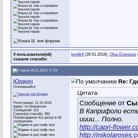
4 пользователя(ей)
len4ik8
(28.01.2019),
Olga Energizer
сказали cпасибо:
28.01.2019, 17:54
Юджин
Re: Гд
Освоившийся
Цитата:
Сообщение от
Сы
Регистрация: 12.10.2018
Адрес: пгт.Боровское
В Каприфоли есть
Сообщений: 113
Сказал(а) спасибо: 382
ииии... Полно.
Поблагодарили 411 раз(а) в 68
сообщениях
http://capri-flower
http://mikolaroses.