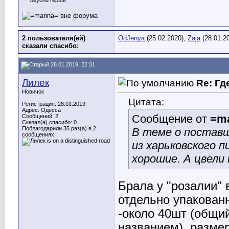
2 пользователя(ей)
OdJenya
(25.02.2020),
Zaja
(28.01.2
сказали cпасибо:
28.01.2019, 22:31
Лилек
Re: Гд
Новичок
Цитата:
Регистрация: 28.01.2019
Адрес: Одесса
Сообщение от
=ma
Сообщений: 2
Сказал(а) спасибо: 0
Поблагодарили 35 раз(а) в 2
В теме о поставщ
сообщениях
из харьковского 
хорошие. А цвели
Брала у "розалии"
отдельно упакован
-около 40шт (общий
названием), размер