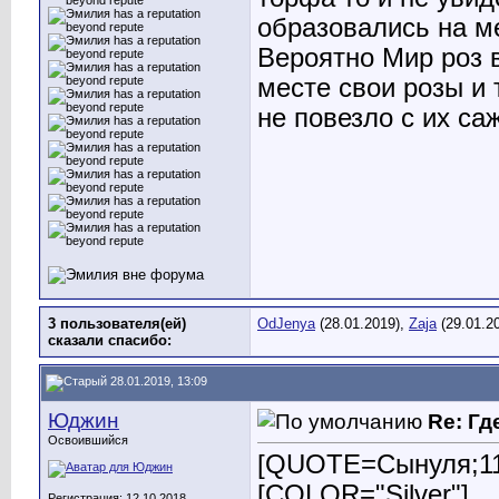
образовались на м
Вероятно Мир роз 
месте свои розы и 
не повезло с их са
3 пользователя(ей)
OdJenya
(28.01.2019),
Zaja
(29.01.2
сказали cпасибо:
28.01.2019, 13:09
Юджин
Re: Гд
Освоившийся
[QUOTE=Сынуля;118
[COLOR="Silver"]
Регистрация: 12.10.2018