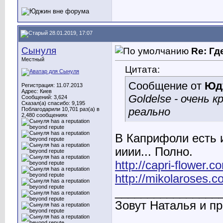
28.01.2019, 17:07
Сынуля
Re: Гд
Местный
Цитата:
Сообщение от
Юд
Регистрация: 11.07.2013
Адрес: Киев
Goldelse - очень 
Сообщений: 3,624
Сказал(а) спасибо: 9,195
реально
Поблагодарили 10,701 раз(а) в
2,480 сообщениях
В Каприфоли есть и
ииии... Полно.
http://capri-flower.
http://mikolaroses.c
________________
Зовут Наталья и пр