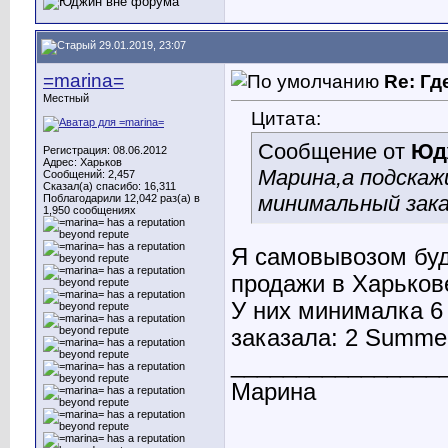
29.01.2019, 23:07
=marina=
Re: Гд
Местный
Цитата:
Сообщение от
Юд
Регистрация: 08.06.2012
Адрес: Харьков
Марина,а подскаж
Сообщений: 2,457
Сказал(а) спасибо: 16,311
минимальный заказ
Поблагодарили 12,042 раз(а) в
1,950 сообщениях
Я самовывозом буду
продажи в Харьков
У них минималка 6 
заказала: 2 Summer
________________
Марина