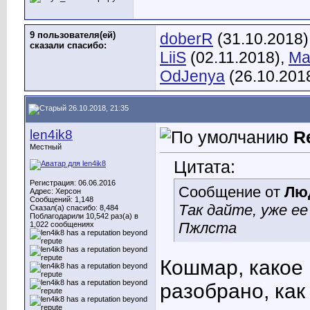
9 пользователя(ей)
doberR
(31.10.2018)
сказали cпасибо:
LiiS
(02.11.2018),
Ma
OdJenya
(26.10.201
26.10.2018, 21:35
len4ik8
R
Местный
Цитата:
Регистрация: 06.06.2016
Сообщение от
Лю
Адрес: Херсон
Сообщений: 1,148
Так дайте, уже е
Сказал(а) спасибо: 8,484
Поблагодарили 10,542 раз(а) в
Пжлста
1,022 сообщениях
Кошмар, какое
разобрано, как 