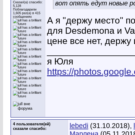
вот опять едут новые ро
Сказал(а) спасибо:
5,128
Поблагодарили
1,605 раз(а) в 415
сообщениях
А я "держу место" 
для Desdemona и Van
цене все нет, держу
_________________
я Юля
https://photos.goog
4 пользователя(ей)
lebedi
(31.10.2018),
сказали cпасибо:
Марлена
(05.11.201