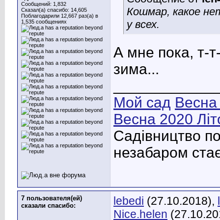
Сообщений: 1,832
Кошмар, какое не
Сказал(а) спасибо: 14,605
Поблагодарили 12,667 раз(а) в
у всех.
1,535 сообщениях
А мне пока, т-т
зима...
____________
Мой сад
Весна
Весна 2020
Літ
Садівництво по
незабаром стає
7 пользователя(ей)
lebedi
(27.10.2018),
сказали cпасибо:
Nice.helen
(27.10.20