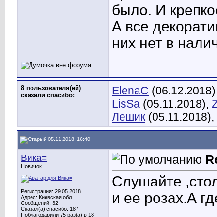
было. И крепко
А все декорати
них нет в нали
8 пользователя(ей)
ElenaC
(06.12.2018)
сказали cпасибо:
LisSa
(05.11.2018),
Лешик
(05.11.2018),
05.11.2018, 16:40
Вика=
R
Новичок
Слушайте ,стол
Регистрация: 29.05.2018
и ее розах.А гд
Адрес: Киевская обл.
Сообщений: 32
Сказал(а) спасибо: 187
Поблагодарили 75 раз(а) в 18