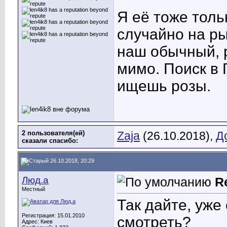
Я её тоже толь
случайно на ры
наш обычный, 
мимо.
Поиск в Г
ищешь розы.
2 пользователя(ей)
Zaja
(26.10.2018),
Д
сказали cпасибо:
26.10.2018, 20:29
Люд.а
R
Местный
Так дайте, уже
Регистрация: 15.01.2010
смотреть?
Адрес: Киев