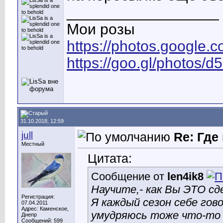
__________________
Мои розы
https://photos.googl
https://goo.gl/photo
31.10.2018, 12:59
jull
Re: Где
Местный
Цитата:
Сообщение от
len4ik8
Научите,- как Вы ЭТО сд
Регистрация:
Я каждый сезон себе гово
07.04.2011
Адрес: Каменское,
умудряюсь тоже что-то к
Днепр
Сообщений: 599