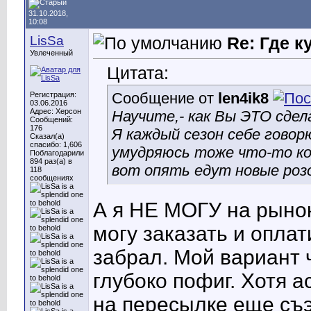
31.10.2018,
10:08
LisSa
Re: Где 
Увлеченный
Цитата:
Сообщение от
len4ik8
Регистрация:
03.06.2016
Адрес: Херсон
Научите,- как Вы ЭТО сдел
Сообщений:
176
Я каждый сезон себе говорю
Сказал(а)
спасибо: 1,606
умудряюсь тоже что-то ком
Поблагодарили
894 раз(а) в
вот опять едут новые розо
118
сообщениях
А я НЕ МОГУ на рынок
могу заказать и опла
забрал. Мой вариант ч
глубоко пофиг. Хотя 
на пересылке еще съ