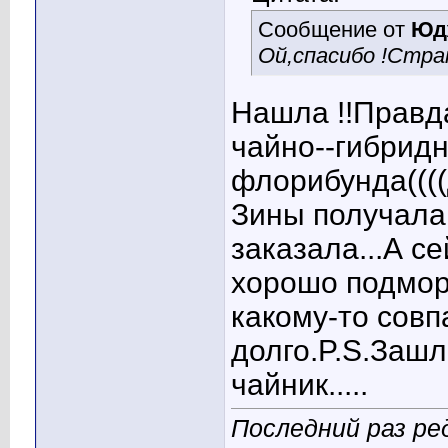
Сообщение от
Юд
Ой,спасибо !Стра
Нашла !!Правда
чайно--гибридн
флорибунда(((
Зины получала
заказала...
А се
хорошо подмора
какому-то сов
долго.P.S.Зашл
чайник.....
Последний раз ре