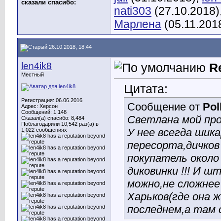
сказали cпасибо:
nati303
(27.10.2018)
Марлена
(05.11.201
26.10.2018, 18:44
len4ik8
R
Местный
Цитата:
Регистрация: 06.06.2016
Сообщение от
Pol
Адрес: Херсон
Сообщений: 1,148
Светлана мой пр
Сказал(а) спасибо: 8,484
Поблагодарили 10,542 раз(а) в
У нее всегда шик
1,022 сообщениях
пересорта,дичков 
покупатель около 
диковинки !!! И 
можно,не сложнее 
Харьков(где она ж
последнем,а там 