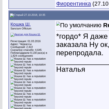
Фиорентинка
(27.10
27.10.2018, 10:35
Кошка Ш.
R
Sanctum Officium
*гордо* Я даже
Регистрация: 01.03.2016
заказала
Ну ок,
Адрес: Черкассы
Сообщений: 2,422
Сказал(а) спасибо: 4,645
перепродала.
Поблагодарили 9,130 раз(а) в
1,824 сообщениях
____________
Наталья