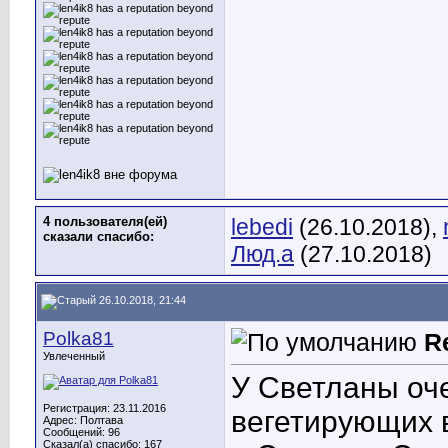
4 пользователя(ей)
lebedi
(26.10.2018),
сказали cпасибо:
Люд.а
(27.10.2018)
26.10.2018, 21:44
Polka81
R
Увлеченный
У Светланы оч
Регистрация: 23.11.2016
вегетирующих 
Адрес: Полтава
Сообщений: 96
Сказал(а) спасибо: 167