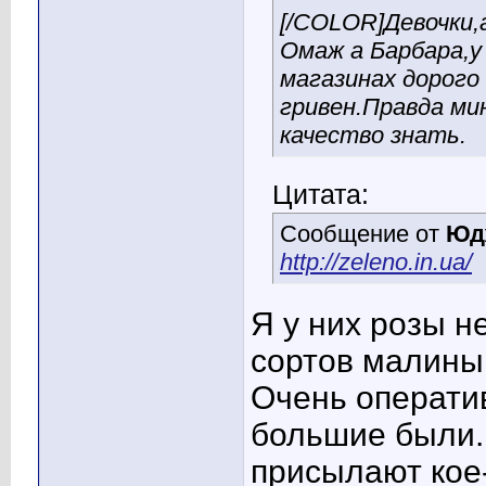
[/COLOR]Девочки,а
Омаж а Барбара,у
магазинах дорого
гривен.Правда ми
качество знать.
Цитата:
Сообщение от
Юд
http://zeleno.in.ua/
Я у них розы н
сортов малины
Очень операти
большие были.
присылают кое-