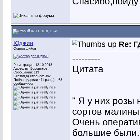
Спасибо,пойду г
07.11.2018, 16:45
Юджин
Re: 
Освоившийся
---------
Регистрация: 12.10.2018
Цитата
Адрес: пгт.Боровское
Сообщений: 113
Сказал(а) спасибо: 382
Поблагодарили 411 раз(а) в 68
сообщениях
" Я у них розы
сортов малины
Очень операти
большие были.