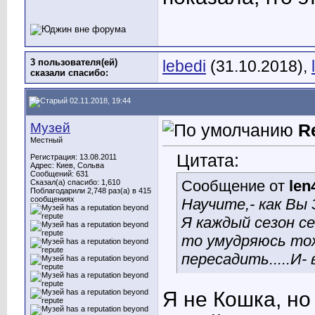
3 пользователя(ей)
lebedi
(31.10.2018),
сказали cпасибо:
02.11.2018, 19:44
Музей
R
Местный
Цитата:
Регистрация: 13.08.2011
Адрес: Киев, Сольва
Сообщений: 631
Сообщение от
len
Сказал(а) спасибо: 1,610
Поблагодарили 2,748 раз(а) в 415
сообщениях
Научите,- как Вы 
Я каждый сезон себ
то умудряюсь тож
пересадить.....И-
Я не Кошка, но