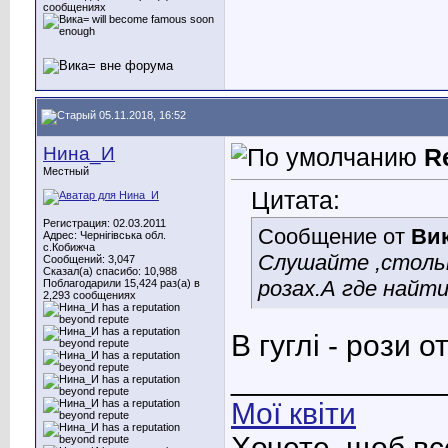
сообщениях
05.11.2018, 16:52
Нина_И
R
Местный
Цитата:
Регистрация: 02.03.2011
Сообщение от
Ви
Адрес: Чернігівська обл.
с.Кобижча
Слушайте ,стольк
Сообщений: 3,047
Сказал(а) спасибо: 10,988
розах.А где найт
Поблагодарили 15,424 раз(а) в
2,293 сообщениях
В гуглі - рози о
____________
Мої квіти
Хочете, щоб вс