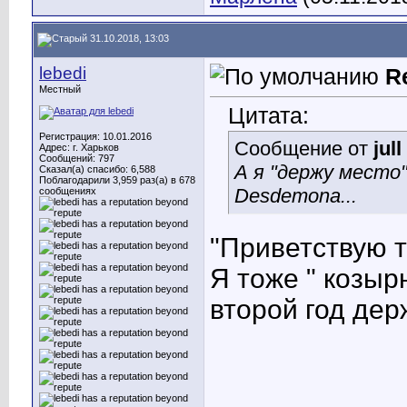
31.10.2018, 13:03
lebedi
R
Местный
Цитата:
Регистрация: 10.01.2016
Сообщение от
jull
Адрес: г. Харьков
Сообщений: 797
А я "держу место
Сказал(а) спасибо: 6,588
Поблагодарили 3,959 раз(а) в 678
Desdemona...
сообщениях
"Приветствую т
Я тоже " козыр
второй год дер