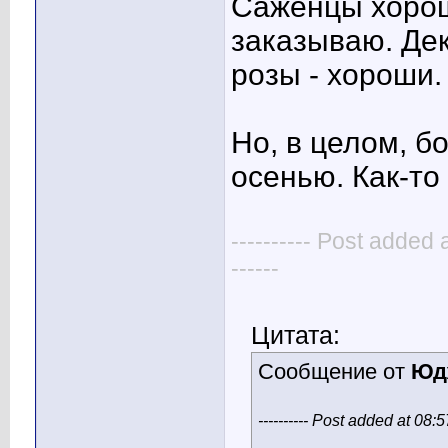
Саженцы хорош
заказываю. Де
розы - хороши.
Но, в целом, б
осенью. Как-то
---------- Post added 
------
Цитата:
Сообщение от
Юд
---------- Post added at 08:57