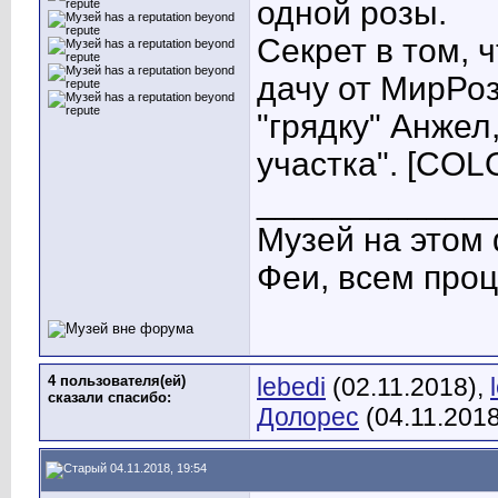
одной розы.
Секрет в том, 
дачу от МирРоз
"грядку" Анжел
участка".
[COLO
____________
Музей на этом
Феи, всем проц
4 пользователя(ей)
lebedi
(02.11.2018),
сказали cпасибо:
Долорес
(04.11.2018
04.11.2018, 19:54