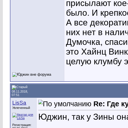
присылают кое-
было. И крепко
А все декорати
них нет в нали
Думочка, спаси
это Хайнц Винкл
целую клумбу 
08.11.2018,
07:51
LisSa
Re: Где 
Увлеченный
Юджин, так у Зины она
__________________
Регистрация: