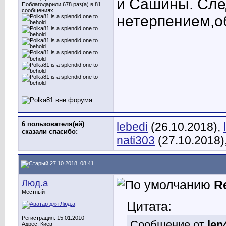
и Сашины. След
Поблагодарили 678 раз(а) в 81
сообщениях
нетерпением,о
6 пользователя(ей)
lebedi
(26.10.2018),
сказали cпасибо:
nati303
(27.10.2018)
27.10.2018, 08:41
Люд.а
R
Местный
Цитата:
Регистрация: 15.01.2010
Сообщение от
len
Адрес: Киев