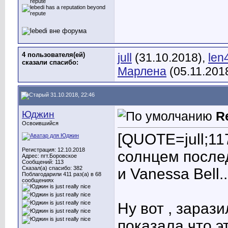
4 пользователя(ей)
jull
(31.10.2018),
len
сказали cпасибо:
Марлена
(05.11.201
31.10.2018, 22:46
Юджин
R
Освоившийся
[QUOTE=jull;11
Регистрация: 12.10.2018
солнцем после
Адрес: пгт.Боровское
Сообщений: 113
Сказал(а) спасибо: 382
и Vanessa Bell..
Поблагодарили 411 раз(а) в 68
сообщениях
Ну вот , зараз
показала,что э