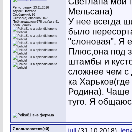
Светлана мой 
Регистрация: 23.11.2016
Мельсана)
Адрес: Полтава
Сообщений: 96
Сказал(а) спасибо: 167
У нее всегда 
Поблагодарили 678 раз(а) в 81
сообщениях
было пересорта
"слоновая". Я е
Плюс,она под з
штамбы и кусто
сложнее чем с 
ка Харьков(где
Родина). Чаще 
туго. Я общаюс
7 пользователя(ей)
jull
(31.10.2018),
len