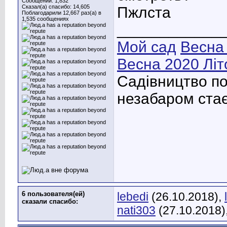
Сообщений: 1,832
Сказал(а) спасибо: 14,605
Пжлста
Поблагодарили 12,667 раз(а) в
1,535 сообщениях
____________
Мой сад
Весна
Весна 2020
Літ
Садівництво по
незабаром стає
6 пользователя(ей)
lebedi
(26.10.2018),
сказали cпасибо:
nati303
(27.10.2018)