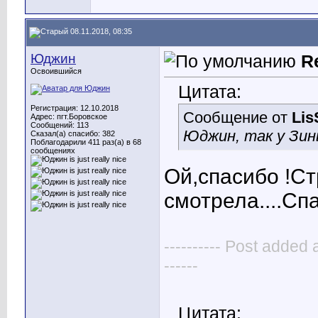
08.11.2018, 08:35
Юджин
R
Освоившийся
Цитата:
Регистрация: 12.10.2018
Сообщение от
Lis
Адрес: пгт.Боровское
Сообщений: 113
Юджин, так у Зины
Сказал(а) спасибо: 382
Поблагодарили 411 раз(а) в 68
сообщениях
Ой,спасибо !Ст
смотрела....Сп
---------- Post added 
------
Цитата: