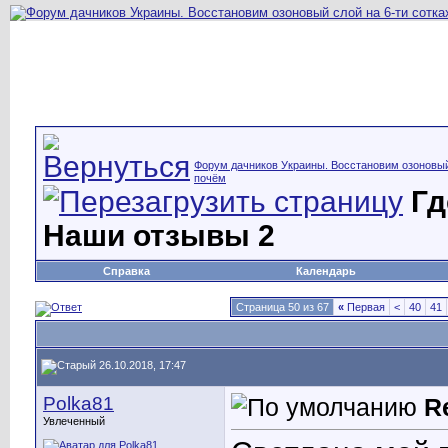
Форум дачников Украины. Восстановим озоновый 
почём
Гд
Наши отзывы 2
Справка
Календарь
Страница 50 из 67
«
Первая
<
40
41
26.10.2018, 17:47
Polka81
R
Увлеченный