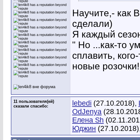
Научите,- как 
сделали)
Я каждый сезон
" Но ...как-то 
сплавить, кого-
новые розочки!
11 пользователя(ей)
lebedi
(27.10.2018),
сказали cпасибо:
OdJenya
(28.10.201
Елена Sh
(02.11.201
Юджин
(27.10.2018)