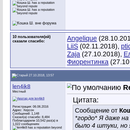
10 пользователя(ей)
Angelique
(28.10.20
сказали cпасибо:
LiiS
(02.11.2018),
pt
Zaja
(27.10.2018),
Е
Фиорентинка
(27.10
27.10.2018, 13:57
len4ik8
R
Местный
Цитата:
Регистрация: 06.06.2016
Сообщение от
Ко
Адрес: Херсон
Сообщений: 1,148
*гордо* Я даже на
Сказал(а) спасибо: 8,484
Поблагодарили 10,542 раз(а) в
было 4 штуки, но 
1,022 сообщениях