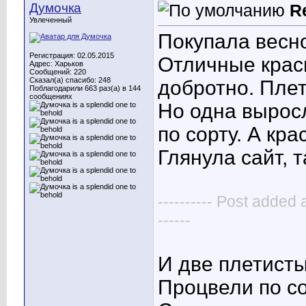
Думочка
R
Увлеченный
Покупала весн
Регистрация: 02.05.2015
Отличные крас
Адрес: Харьков
Сообщений: 220
Сказал(а) спасибо: 248
добротно. Пле
Поблагодарили 663 раз(а) в 144
сообщениях
Но одна выросл
по сорту. А кр
Глянула сайт, 
---------- Post added 
------
И две плетисты
Процвели по со