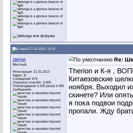
27.10.2014, 19:24
дени
Re: Ш
Местный
Therion и К-я , ВО
Регистрация: 21.01.2013
Адрес: Д
Китаезовские шелк
Сообщений: 679
Сказал(а) спасибо: 3,409
ноября. Выходил и
Поблагодарили 3,108 раз(а) в 589
сообщениях
скинете? Или опять
я пока подвои подр
пропали. Жду брат