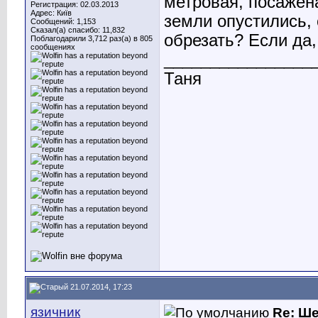
метровая, посажена
Регистрация: 02.03.2013
Адрес: Київ
земли опустились, 
Сообщений: 1,153
Сказал(а) спасибо: 11,832
обрезать? Если да,
Поблагодарили 3,712 раз(а) в 805
сообщениях
________________
Таня
21.07.2014, 17:23
язичник
Re: Ш