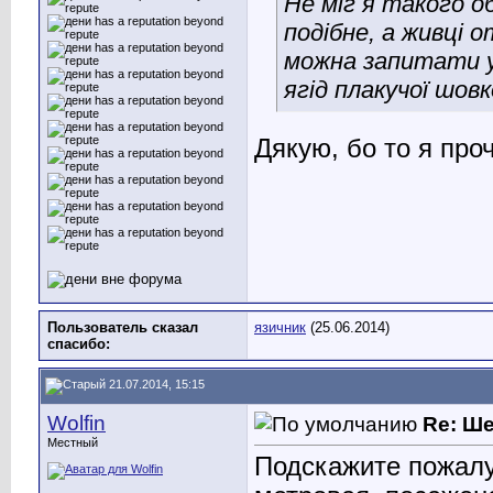
Не міг я такого о
подібне, а живці 
можна запитати у 
ягід плакучої шовк
Дякую, бо то я проч
Пользователь сказал
язичник
(25.06.2014)
cпасибо:
21.07.2014, 15:15
Wolfin
Re: Ш
Местный
Подскажите пожалу