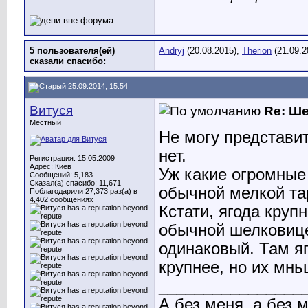
5 пользователя(ей)
Andryj
(20.08.2015),
Therion
(21.09.2
сказали cпасибо:
25.09.2014, 15:54
Витуся
Re: Ш
Местный
Не могу представи
нет.
Регистрация: 15.05.2009
Адрес: Киев
Уж какие огромные 
Сообщений: 5,183
Сказал(а) спасибо: 11,671
обычной мелкой та
Поблагодарили 27,373 раз(а) в
4,402 сообщениях
Кстати, ягода круп
обычной шелковице
одинаковый. Там яг
крупнее, но их мн
________________
А без меня, а без 