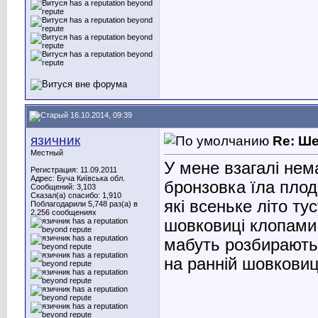
16.10.2014, 09:39
язичник
Re: Ш
Местный
У мене взагалі нема
Регистрация: 11.09.2011
Адрес: Буча Київська обл.
бронзовка їла плоди
Сообщений: 3,103
Сказал(а) спасибо: 1,910
які всеньке літо т
Поблагодарили 5,748 раз(а) в
2,256 сообщениях
шовковиці клопами 
мабуть розбираютьс
на ранній шовковиц