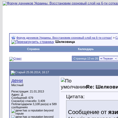
Форум дачников Украины. Восстановим озоновый слой на 6-ти сотках!
>
С
Шелковица
Справка
Календарь
Страница 13 из 26
«
Первая
<
25.06.2014, 16:17
дени
Местный
Re: Шелков
Регистрация: 21.01.2013
Адрес: Д
Цитата:
Сообщений: 679
Сказал(а) спасибо: 3,409
Поблагодарили 3,108 раз(а) в 589
сообщениях
Сообщение от
яз