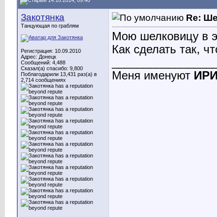
14.10.2014, 09:40
Закотянка
Re: Ш
Танцующая по граблям
Мою шелковицу в эт
Как сделать так, ч
Регистрация: 10.09.2010
Адрес: Донецк
________________
Сообщений: 4,488
Сказал(а) спасибо: 9,800
Меня именуют
ИР
Поблагодарили 13,431 раз(а) в
2,714 сообщениях