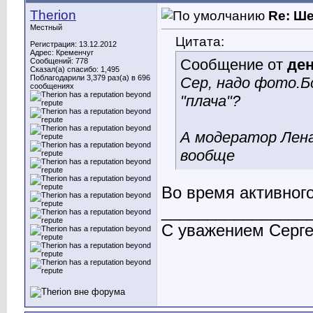
Therion
Re: Ш
Местный
Цитата:
Регистрация: 13.12.2012
Адрес: Кременчуг
Сообщение от
де
Сообщений: 778
Сказал(а) спасибо: 1,495
Поблагодарили 3,379 раз(а) в 696
Сер, надо фото.Б
сообщениях
"плача"?
А модератор Лена-
вообще
Во время активног
________________
С уважением Серге