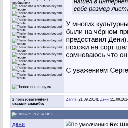
нашел в интерне
сообщениях
себе размер лист
У многих культурны
были на чёрном при
предоставил Дени).
похожи на сорт шел
сомневаюсь что он
________________
С уважением Серге
2 пользователя(ей)
Zanna
(21.09.2014),
дени
(21.09.201
сказали cпасибо:
21.09.2014, 08:55
дени
Re: Ш