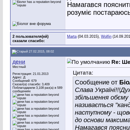
Намагався пояснити
розуміє постараюсь
2 пользователя(ей)
Marta
(04.03.2015),
Wolfin
(14.09.201
сказали cпасибо:
27.02.2015, 08:02
дени
Re: Ш
Местный
Цитата:
Регистрация: 21.01.2013
Адрес: Д
Сообщение от
Біо
Сообщений: 679
Сказал(а) спасибо: 3,409
Поблагодарили 3,108 раз(а) в 589
Слава Україні!!!
сообщениях
збільшення обєму 
називається "кан
наступному - щове
до основи максим
Намагався поясни