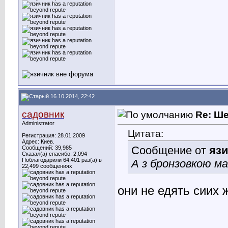
16.10.2014, 22:42
садовник
Re: Ш
Administrator
Цитата:
Регистрация: 28.01.2009
Адрес: Киев.
Сообщение от
яз
Сообщений: 39,985
Сказал(а) спасибо: 2,094
Поблагодарили 64,401 раз(а) в
А з бронзовкою ма
22,499 сообщениях
они не едять сиих 