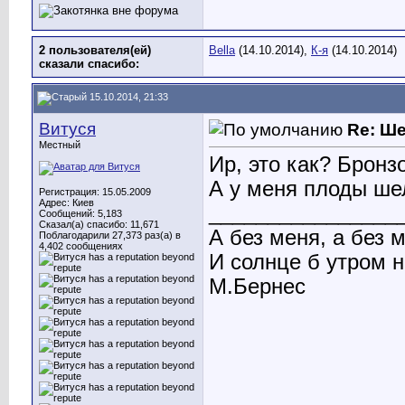
2 пользователя(ей)
Bella
(14.10.2014),
К-я
(14.10.2014)
сказали cпасибо:
15.10.2014, 21:33
Витуся
Re: Ш
Местный
Ир, это как? Брон
А у меня плоды ше
Регистрация: 15.05.2009
Адрес: Киев
________________
Сообщений: 5,183
Сказал(а) спасибо: 11,671
А без меня, а без 
Поблагодарили 27,373 раз(а) в
4,402 сообщениях
И солнце б утром 
М.Бернес