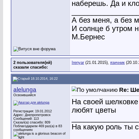
наберешь. Да и кло
________________
А без меня, а без 
И солнце б утром 
М.Бернес
2 пользователя(ей)
Irenyar
(21.01.2015),
язичник
(20.10.
сказали cпасибо:
18.10.2014, 16:22
alelunga
Re: Ш
Освоившийся
На своей шелковке 
любят цветы
Регистрация: 19.01.2012
Адрес: Днепропетровск
________________
Сообщений: 113
Сказал(а) спасибо: 809
На какую роль ты с
Поблагодарили 469 раз(а) в 83
сообщениях