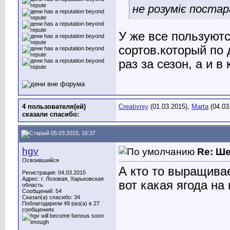
не розуміє поста
У же все пользуют
сортов.который по 
раз за сезон, а и в
4 пользователя(ей)
Creativniy
(01.03.2015),
Marta
(04.03
сказали cпасибо:
05.03.2015, 16:37
hgv
Re: Ш
Освоившийся
А кто то выращивае
Регистрация: 04.03.2015
Адрес: г. Лозовая, Харьковская
вот какая ягода на 
область
Сообщений: 54
Сказал(а) спасибо: 34
Поблагодарили 49 раз(а) в 27
сообщениях