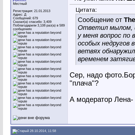
Местный
Цитата:
Регистрация: 21.01.2013
Адрес: Д
Сообщение от
The
Сообщений: 679
Сказал(а) спасибо: 3,409
Поблагодарили 3,108 раз(а) в 589
Ответил мылом, и
сообщениях
у меня вопрос по 
особых недругов 
ветвях обнаружил
временем затяги
Сер, надо фото.Бо
"плача"?
А модератор Лена- 
28.10.2014, 11:58