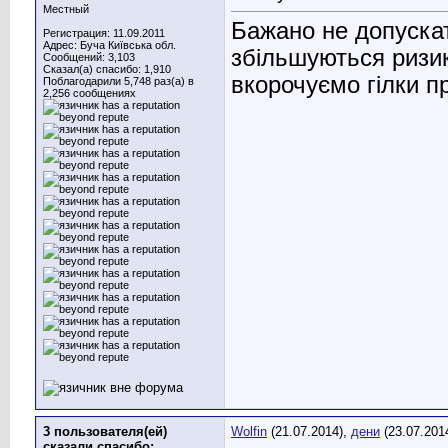
Местный
Бажано не допускат
Регистрация: 11.09.2011
Адрес: Буча Київська обл.
збільшуються ризи
Сообщений: 3,103
Сказал(а) спасибо: 1,910
вкорочуємо гілки пр
Поблагодарили 5,748 раз(а) в
2,256 сообщениях
3 пользователя(ей)
Wolfin
(21.07.2014),
дени
(23.07.201
сказали cпасибо: