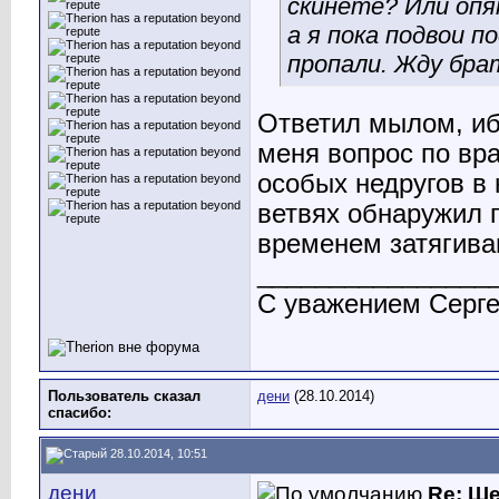
скинете? Или оп
а я пока подвои п
пропали. Жду бра
Ответил мылом, ибо
меня вопрос по вра
особых недругов в 
ветвях обнаружил 
временем затягива
________________
С уважением Серге
Пользователь сказал
дени
(28.10.2014)
cпасибо:
28.10.2014, 10:51
дени
Re: Ш