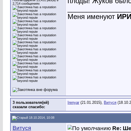
плоды! Жуков было
Поблагодарили 13,431 раз(а) в
2,714 сообщениях
________________
Меня именуют
ИР
3 пользователя(ей)
Irenyar
(21.01.2015),
Витуся
(18.10.
сказали cпасибо:
18.10.2014, 10:08
Витуся
Re: Ш