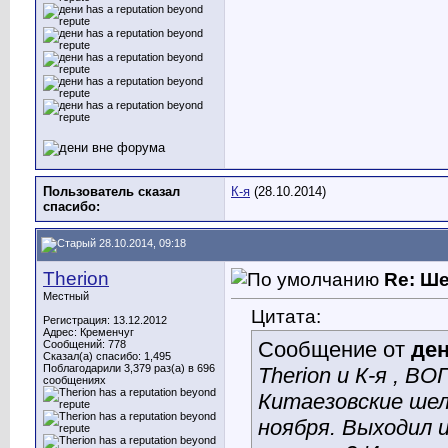
Пользователь сказал
К-я
(28.10.2014)
cпасибо:
28.10.2014, 09:18
Therion
Re: Ш
Местный
Цитата:
Регистрация: 13.12.2012
Адрес: Кременчуг
Сообщение от
де
Сообщений: 778
Сказал(а) спасибо: 1,495
Поблагодарили 3,379 раз(а) в 696
Therion и К-я , В
сообщениях
Китаезовские шел
ноября. Выходил 