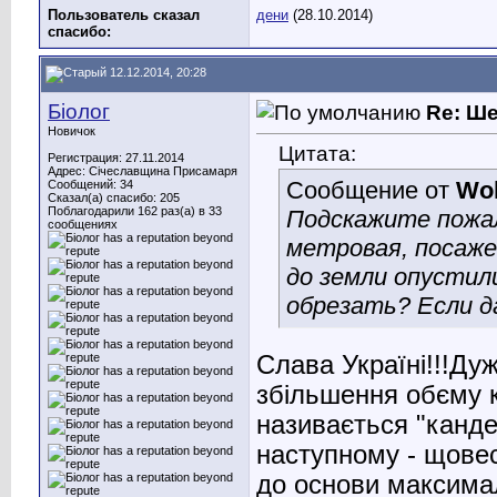
Пользователь сказал
дени
(28.10.2014)
cпасибо:
12.12.2014, 20:28
Біолог
Re: Ш
Новичок
Цитата:
Регистрация: 27.11.2014
Адрес: Січеславщина Присамаря
Сообщение от
Wol
Сообщений: 34
Сказал(а) спасибо: 205
Поблагодарили 162 раз(а) в 33
Подскажите пожал
сообщениях
метровая, посаже
до земли опустили
обрезать? Если д
Слава Україні!!!Ду
збільшення обєму к
називається "канде
наступному - щовес
до основи максима