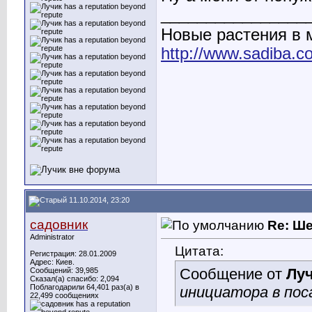
________________
Новые растения в
http://www.sadiba.
11.10.2014, 23:20
садовник
Re: Ш
Administrator
Цитата:
Регистрация: 28.01.2009
Адрес: Киев.
Сообщение от
Лу
Сообщений: 39,985
Сказал(а) спасибо: 2,094
Поблагодарили 64,401 раз(а) в
инициатора в пос
22,499 сообщениях