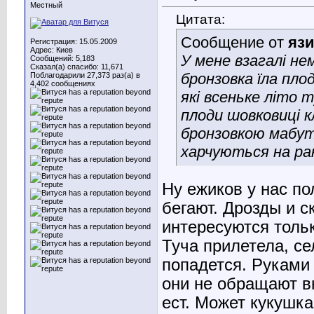
Местный
Цитата:
Сообщение от
яз
Регистрация: 15.05.2009
Адрес: Киев
У мене взагалі нем
Сообщений: 5,183
Сказал(а) спасибо: 11,671
бронзовка їла плод
Поблагодарили 27,373 раз(а) в
4,402 сообщениях
які всеньке літо
плоди шовковиці к
бронзовкою мабуть
харчуються на ран
Ну ежиков у нас по
бегают. Дрозды и с
интересуются тольк
Туча прилетела, се
попадется. Руками 
они не обращают в
ест. Может кукушка.