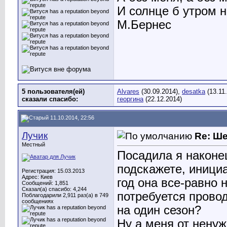
И солнце б утром 
М.Бернес
5 пользователя(ей)
Alvares
(30.09.2014),
desatka
(13.11
сказали cпасибо:
георгина
(22.12.2014)
11.10.2014, 22:56
Лучик
Re: Ш
Местный
Посадила я наконе
подскажете, иници
Регистрация: 15.03.2013
Адрес: Киев
год она все-равно 
Сообщений: 1,851
Сказал(а) спасибо: 4,244
потребуется провод
Поблагодарили 2,911 раз(а) в 749
сообщениях
на один сезон?
Ну а меня от ненуж