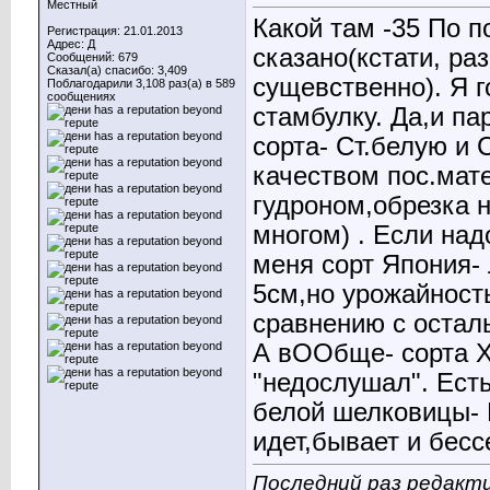
Местный
Какой там -35
По по
Регистрация: 21.01.2013
Адрес: Д
сказано(кстати, р
Сообщений: 679
Сказал(а) спасибо: 3,409
сущевственно). Я г
Поблагодарили 3,108 раз(а) в 589
сообщениях
стамбулку. Да,и па
сорта- Ст.белую и 
качеством пос.мат
гудроном,обрезка н
многом
) . Если на
меня сорт Япония-
5см,но урожайност
сравнению с оста
А вООбще- сорта Ха
"недослушал". Есть
белой шелковицы- Б
идет,бывает и бесс
Последний раз редакти