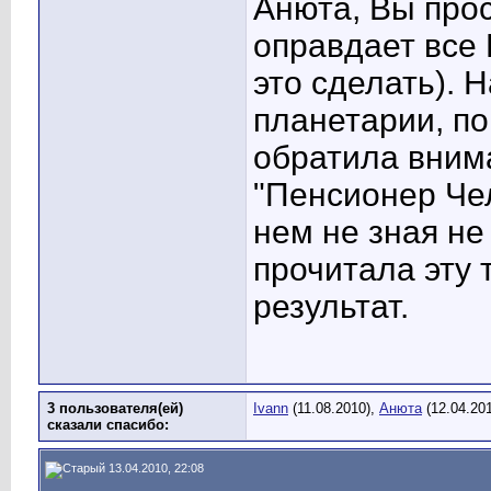
Анюта, Вы прос
оправдает все
это сделать). 
планетарии, по
обратила вним
"Пенсионер Челс
нем не зная не
прочитала эту 
результат.
3 пользователя(ей)
Ivann
(11.08.2010),
Анюта
(12.04.20
сказали cпасибо:
13.04.2010, 22:08