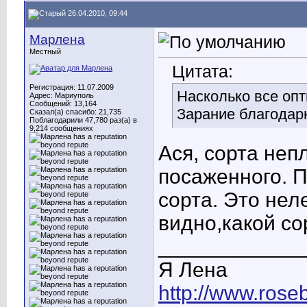
26.04.2010, 09:44
Марлена
Местный
Цитата:
Регистрация: 11.07.2009
Насколько все оп
Адрес: Мариуполь
Сообщений: 13,164
Зарание благодар
Сказал(а) спасибо: 21,735
Поблагодарили 47,780 раз(а) в
9,214 сообщениях
Ася, сорта неп
посаженного. П
сорта. Это неле
видно,какой со
____________
Я Лена
http://www.rose