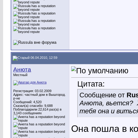
06.04.2010, 12:59
Анюта
Местный
Цитата:
Регистрация: 03.02.2009
Сообщение от
Rus
Адрес: частный дом в Вышгород.
р-не
Анюта, вьется?
Сообщений: 4,520
Сказал(а) спасибо: 9,688
тебя она и вить
Поблагодарили 22,614 раз(а) в
3,143 сообщениях
Она пошла в ко