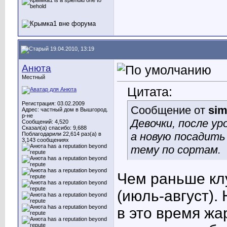
19.04.2010, 13:19
Анюта
Местный
Цитата:
Регистрация: 03.02.2009
Сообщение от
si
Адрес: частный дом в Вышгород.
р-не
Девочки, после у
Сообщений: 4,520
Сказал(а) спасибо: 9,688
а новую посадить
Поблагодарили 22,614 раз(а) в
3,143 сообщениях
тему по сортам.
Чем раньше кл
(июль-август).
в это время жа