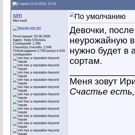
14.04.2010, 21:54
sim
Местный
Девочки, после
Регистрация: 03.06.2009
неурожайную в
Адрес: Киев Оболонь
Сообщений: 1,395
Сказал(а) спасибо: 2,046
нужно будет в 
Поблагодарили 2,709 раз(а) в 619
сообщениях
сортам.
____________
Меня зовут Ир
Счастье есть,