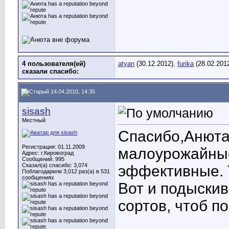
4 пользователя(ей)
atyan
(30.12.2012),
furika
(28.02.201
сказали cпасибо:
14.04.2010, 14:35
sisash
Местный
Спасибо,Анюта
Регистрация: 01.11.2009
малоурожайные
Адрес: г.Кировоград
Сообщений: 995
Сказал(а) спасибо: 3,074
эффективные. Т
Поблагодарили 3,012 раз(а) в 531
сообщениях
Вот и подыски
сортов, чтоб по