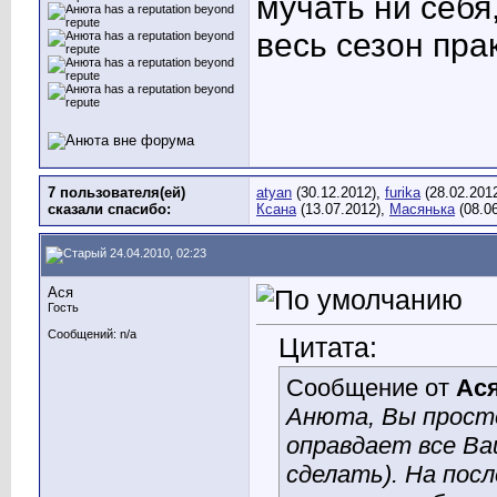
мучать ни себя
весь сезон пра
7 пользователя(ей)
atyan
(30.12.2012),
furika
(28.02.201
сказали cпасибо:
Ксана
(13.07.2012),
Масянька
(08.06
24.04.2010, 02:23
Ася
Гость
Сообщений: n/a
Цитата:
Сообщение от
Ас
Анюта, Вы просто
оправдает все Ва
сделать). На пос