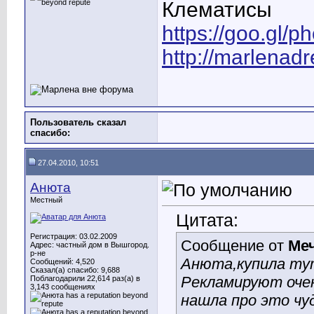
Клематисы
https://goo.gl/
http://marlenad
Пользователь сказал
cпасибо:
27.04.2010, 10:51
Анюта
Местный
Цитата:
Регистрация: 03.02.2009
Сообщение от
Ме
Адрес: частный дом в Вышгород.
р-не
Анюта,купила тут
Сообщений: 4,520
Сказал(а) спасибо: 9,688
Рекламируют очен
Поблагодарили 22,614 раз(а) в
3,143 сообщениях
нашла про это чуд