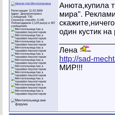
Анюта,купила т
Регистрация: 11.03.2009
мира". Реклами
Адрес: Днепропетровск
Сообщений: 730
Сказал(а) спасибо: 4,146
скажите,ничего
Поблагодарили 2,129 раз(а) в 387
сообщениях
один кустик на 
____________
Лена
http://sad-mecht
МИР!!!