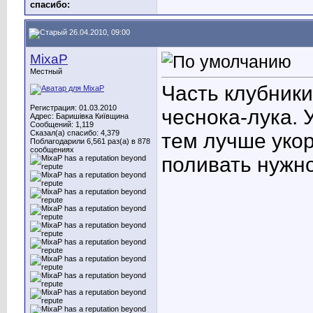
cпасибо:
26.04.2010, 09:00
MixaP
Местный
Часть клубники
Регистрация: 01.03.2010
чеснока-лука. 
Адрес: Баришівка Київщина
Сообщений: 1,119
Сказал(а) спасибо: 4,379
тем лучше укор
Поблагодарили 6,561 раз(а) в 878
сообщениях
поливать нужно