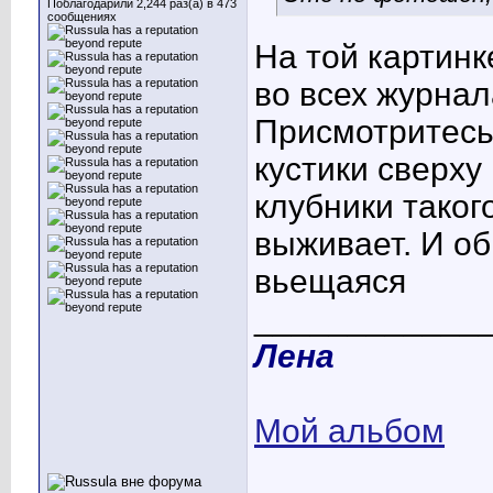
Поблагодарили 2,244 раз(а) в 473
сообщениях
На той картинк
во всех журнал
Присмотритесь
кустики сверху
клубники такого
выживает. И об
вьещаяся
____________
Лена
Мой альбом