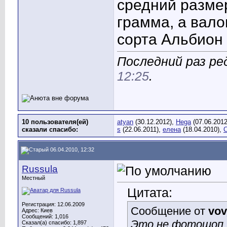
средний размер
грамма, а вал
сорта Альбион 
Последний раз ре
12:25
.
10 пользователя(ей)
atyan
(30.12.2012),
Hega
(07.06.201
сказали cпасибо:
s
(22.06.2011),
елена
(18.04.2010),
С
06.04.2010, 12:32
Russula
Местный
Цитата:
Регистрация: 12.06.2009
Сообщение от
vov
Адрес: Киев
Сообщений: 1,016
Это не фотошоп, 
Сказал(а) спасибо: 1,897