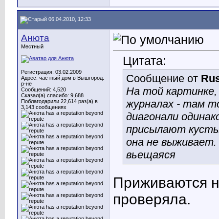
06.04.2010, 12:33
Анюта
Местный
Цитата:
Регистрация: 03.02.2009
Сообщение от
Rus
Адрес: частный дом в Вышгород.
р-не
На той картинке, 
Сообщений: 4,520
Сказал(а) спасибо: 9,688
журналах - там 
Поблагодарили 22,614 раз(а) в
3,143 сообщениях
диагонали одинак
присылают кусты 
она не выживает.
вьещаяся
Приживаются н
проверяла.