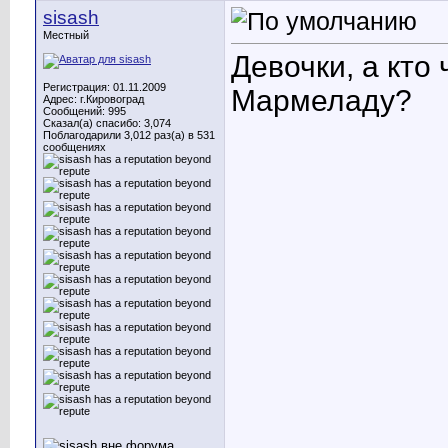
sisash
Местный
Девочки, а кто
Регистрация: 01.11.2009
Мармеладу?
Адрес: г.Кировоград
Сообщений: 995
Сказал(а) спасибо: 3,074
Поблагодарили 3,012 раз(а) в 531
сообщениях