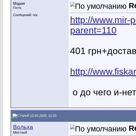
Мария
R
Гость
Сообщений: n/a
http://www.mir-p
parent=110
401 грн+доставк
http://www.fisk
о до чего и-не
10.04.2009, 11:53
Вольха
R
Местный