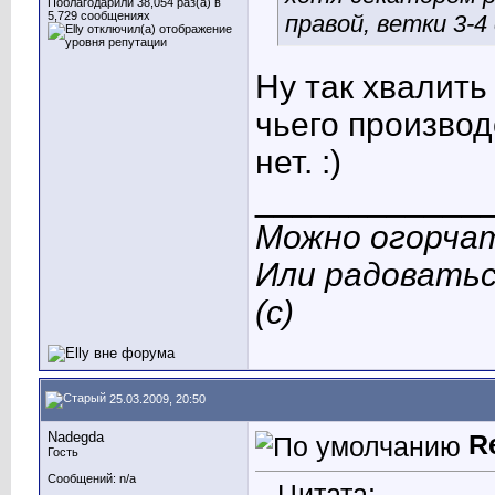
Поблагодарили 38,054 раз(а) в
5,729 сообщениях
правой, ветки 3-4 
Ну так хвалить -
чьего производ
нет. :)
____________
Можно огорчат
Или радоватьс
(с)
25.03.2009, 20:50
Nadegda
R
Гость
Сообщений: n/a
Цитата: