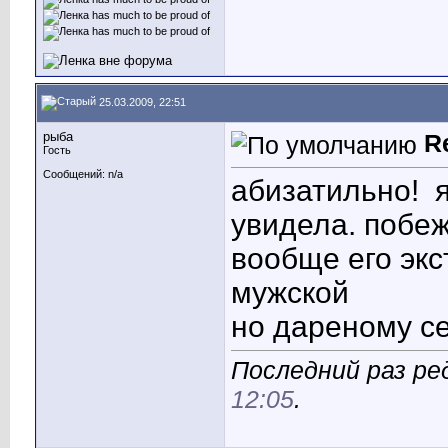
25.03.2009, 22:51
рыба
R
Гость
Сообщений: n/a
абизатильно!
я
увидела. побеж
вообще его экс
мужской
но дареному с
Последний раз ре
12:05
.