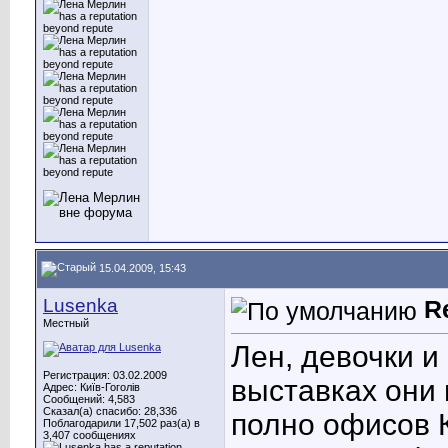
15.04.2009, 15:43
Lusenka
R
Местный
Лен, девочки и
Регистрация: 03.02.2009
выставках они 
Адрес: Київ-Гоголів
Сообщений: 4,583
Сказал(а) спасибо: 28,336
полно офисов 
Поблагодарили 17,502 раз(а) в
3,407 сообщениях