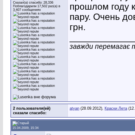
Сказал(а) спасибо: 28,336
прошлом году к
Поблагодарили 17,502 раз(а) в
3,407 сообщениях
пару. Очень до
грн.
____________
завжди перемагає т
2 пользователя(ей)
atyan
(28.09.2012),
Краски Лета
(12.
сказали cпасибо:
15.04.2009, 15:34