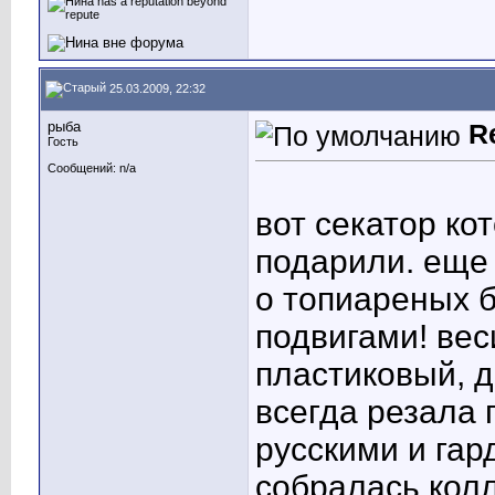
25.03.2009, 22:32
рыба
R
Гость
Сообщений: n/a
вот секатор ко
подарили. еще 
о топиареных 
подвигами! вес
пластиковый, д
всегда резала 
русскими и гар
собралась колл