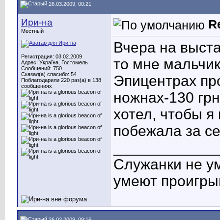
26.03.2009, 00:21
Ири-на
R
Местный
Вчера на выста
Регистрация: 03.02.2009
то мне мальчик
Адрес: Україна, Гостомель
Сообщений: 750
Сказал(а) спасибо: 54
Эпицентрах про
Поблагодарили 220 раз(а) в 138
сообщениях
ножнах-130 грн
хотел, чтобы я
побежала за с
____________
Служанки не у
умеют проигры
26.03.2009, 09:16