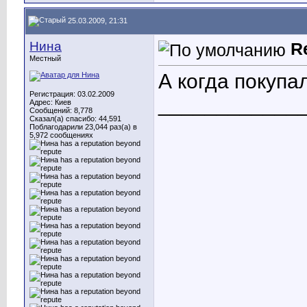
25.03.2009, 21:31
Нина
R
Местный
А когда покупа
Регистрация: 03.02.2009
____________
Адрес: Киев
Сообщений: 8,778
Сказал(а) спасибо: 44,591
Поблагодарили 23,044 раз(а) в
5,972 сообщениях