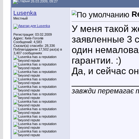
26.03.2009, 09:27
Lusenka
R
Местный
У меня такой ж
Регистрация: 03.02.2009
заявленные 3 с
Адрес: Київ-Гоголів
Сообщений: 4,583
Сказал(а) спасибо: 28,336
один немалова
Поблагодарили 17,502 раз(а) в
3,407 сообщениях
гарантии. :)
Да, и сейчас он
____________
завжди перемагає т