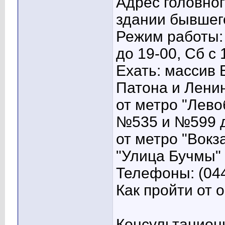
Адрес головног
здании бывшег
Режим работы: 
до 19-00, Сб с 
Ехать: массив 
Патона и Лени
от метро "Лев
№535 и №599 до
от метро "Вокз
"Улица Бучмы"
Телефоны: (044
Как пройти от 
Консультационн