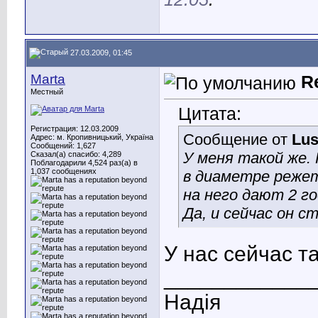
27.03.2009, 01:45
Marta
R
Местный
Цитата:
Регистрация: 12.03.2009
Сообщение от
Lu
Адрес: м. Кропивницький, Україна
Сообщений: 1,627
У меня такой же.
Сказал(а) спасибо: 4,289
Поблагодарили 4,524 раз(а) в
1,037 сообщениях
в диаметре режет
на него дают 2 го
Да, и сейчас он ст
У нас сейчас та
____________
Надія