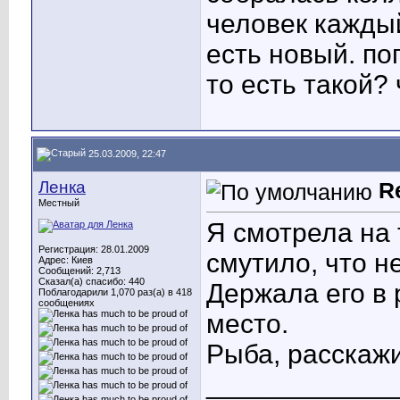
человек каждый
есть новый. по
то есть такой?
25.03.2009, 22:47
Ленка
R
Местный
Я смотрела на 
Регистрация: 28.01.2009
смутило, что н
Адрес: Киев
Сообщений: 2,713
Сказал(а) спасибо: 440
Держала его в 
Поблагодарили 1,070 раз(а) в 418
сообщениях
место.
Рыба, расскажи
____________