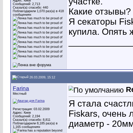
участке.
Адрес: Киев
Сообщений: 2,713
Сказал(а) спасибо: 440
Какие отзывы?
Поблагодарили 1,070 раз(а) в 418
сообщениях
Я секаторы Fis
купила. Опять 
____________
26.03.2009, 15:12
Farina
R
Местный
Я стала счаст
Регистрация: 03.02.2009
Fiskars, очень 
Адрес: Киев
Сообщений: 2,194
Сказал(а) спасибо: 8,811
диаметр - 20мм
Поблагодарили 8,185 раз(а) в
1,165 сообщениях