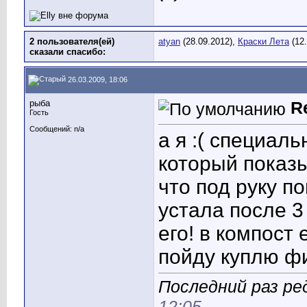
2 пользователя(ей)
atyan
(28.09.2012),
Краски Лета
(12.
сказали cпасибо:
26.03.2009, 18:06
рыба
R
Гость
Сообщений: n/a
а я :( специаль
который показы
что под руку по
устала после 3
его! в компост 
пойду куплю ф
Последний раз ре
12:05
.