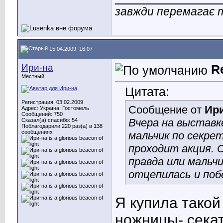
завжди перемагає т
15.04.2009, 16:07
Ири-на
R
Местный
Цитата:
Регистрация: 03.02.2009
Сообщение от
Ир
Адрес: Україна, Гостомель
Сообщений: 750
Вчера на выставке
Сказал(а) спасибо: 54
Поблагодарили 220 раз(а) в 138
сообщениях
мальчик по секре
проходит акция. 
правда или мальч
отцепилась и поб
Я купила такой
ножницы- сека