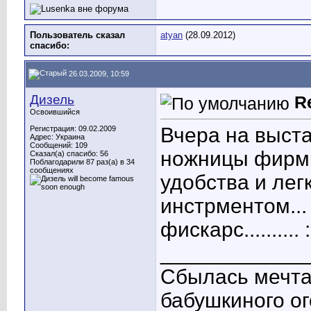
Пользователь сказал
atyan
(28.09.2012)
cпасибо:
26.03.2009, 10:59
Дизель
R
Освоившийся
Вчера на выста
Регистрация: 09.02.2009
Адрес: Украина
Сообщений: 109
ножницы фирмы
Сказал(а) спасибо: 56
Поблагодарили 87 раз(а) в 34
сообщениях
удобства и лег
инстрментом... 
фискарс.......... :"
____________
Сбылась мечта:
бабушкиного ог