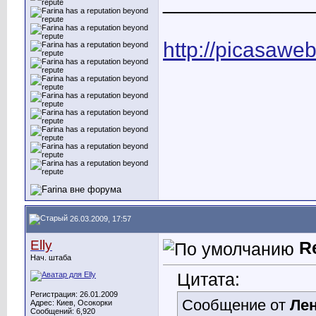
____________
http://picasawe
26.03.2009, 17:57
Elly
R
Нач. штаба
Цитата:
Регистрация: 26.01.2009
Сообщение от
Ле
Адрес: Киев, Осокорки
Сообщений: 6,920