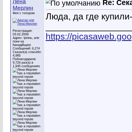
Лена
Re: Сек
Мерлин
Фея с топором
Люда, да где купили
_________________
Регистрация:
https://picasaweb.g
03.02.2009
Адрес: Ірпінь, але
поки на
Канадійщині
Сообщений: 6,274
Сказал(а) спасибо:
4,985
Поблагодарили
9,726 раз(а) в
1,945 сообщениях