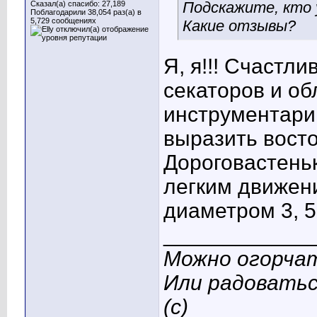
Подскажите, кто 
Сказал(а) спасибо: 27,189
Поблагодарили 38,054 раз(а) в
5,729 сообщениях
Какие отзывы?
Я, я!!! Счастл
секаторов и об
инструментарий
выразить восто
Дороговастеньк
легким движен
диаметром 3, 5 с
____________
Можно огорчат
Или радоватьс
(с)