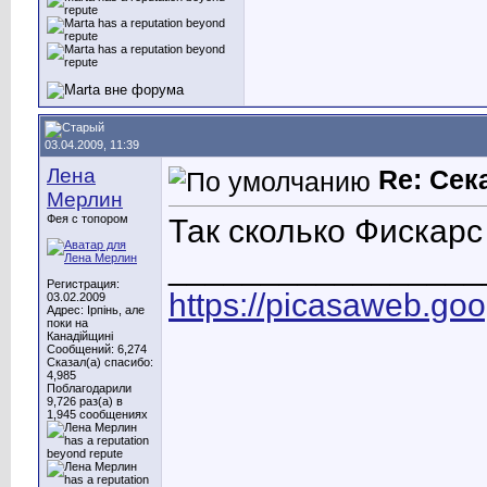
03.04.2009, 11:39
Лена
Re: Сек
Мерлин
Фея с топором
Так сколько Фискарс
_________________
Регистрация:
https://picasaweb.g
03.02.2009
Адрес: Ірпінь, але
поки на
Канадійщині
Сообщений: 6,274
Сказал(а) спасибо:
4,985
Поблагодарили
9,726 раз(а) в
1,945 сообщениях