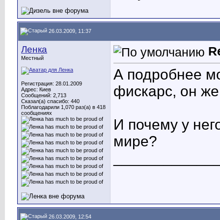
26.03.2009, 11:37
Ленка
R
Местный
А подробнее мо
Регистрация: 28.01.2009
фискарс, он ж
Адрес: Киев
Сообщений: 2,713
Сказал(а) спасибо: 440
Поблагодарили 1,070 раз(а) в 418
сообщениях
И почему у нег
мире?
____________
26.03.2009, 12:54