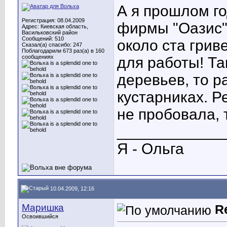
А я прошлом го
Регистрация: 08.04.2009
фирмы "Оазис"
Адрес: Киевская область,
Васильковский район
Сообщений: 510
около ста грив
Сказал(а) спасибо: 247
Поблагодарили 673 раз(а) в 160
сообщениях
для работы! Та
деревьев, то р
кустарниках. Р
не пробовала, т
____________
Я - Ольга
10.04.2009, 12:16
Маришка
R
Освоившийся