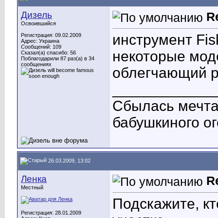
Дизель
R
Освоившийся
инструмент Fis
Регистрация: 09.02.2009
Адрес: Украина
Сообщений: 109
некоторые мод
Сказал(а) спасибо: 56
Поблагодарили 87 раз(а) в 34
сообщениях
облегчающий ре
____________
Сбылась мечта:
бабушкиного ог
26.03.2009, 13:02
Ленка
R
Местный
Подскажите, кт
Регистрация: 28.01.2009