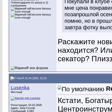
Покупали в клубе 
Поблагодарили 41 раз(а) в 11
сообщениях
мне цена понравил
позапрошлой осень
помню, но в прошл
завтра фотку выл
Раскажите нови
находится? Или
секатор? Плизз
15.04.2009, 15:33
Lusenka
R
Местный
Кстати, Богаты
Регистрация: 03.02.2009
Центроинструме
Адрес: Київ-Гоголів
Сообщений: 4,583