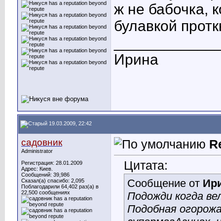
ж не бабочка, 
булавкой прот
____________
Ирина
19.03.2009, 22:42
садовник
R
Administrator
Цитата:
Регистрация: 28.01.2009
Адрес: Киев.
Сообщений: 39,986
Сообщение от
Ир
Сказал(а) спасибо: 2,095
Поблагодарили 64,402 раз(а) в
22,500 сообщениях
Подожди когда ве
Подобная огорож