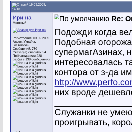
19.03.2009,
14:18
Ири-на
Re: О
Местный
Подожди когда вел
Регистрация: 03.02.2009
Подобная огорожа
Адрес: Україна,
Гостомель
Сообщений: 750
супермагАзинах, 
Сказал(а) спасибо: 54
Поблагодарили 220
интересовалась та
раз(а) в 138 сообщениях
контора от з-да им
http://www.perfo.c
них вроде дешевл
_______________
Служанки не умею
проигрывать, кор