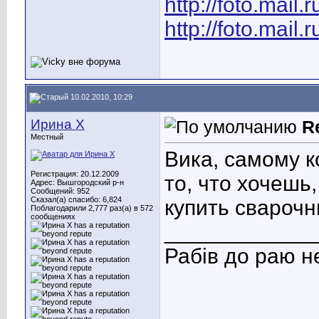
http://foto.mail.
http://foto.mail.
10.02.2010, 10:29
Ирина X
R
Местный
Вика, самому 
Регистрация: 20.12.2009
то, что хочешь
Адрес: Вышгородский р-н
Сообщений: 952
Сказал(а) спасибо: 6,824
купить свароч
Поблагодарили 2,777 раз(а) в 572
сообщениях
____________
Рабів до раю н