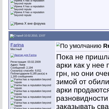
10.02.2010, 13:07
Farina
R
Местный
Пока не пришла
Регистрация: 03.02.2009
арки как у нее
Адрес: Киев
Сообщений: 2,194
Сказал(а) спасибо: 8,811
грн, но они оч
Поблагодарили 8,185 раз(а) в
1,165 сообщениях
зимой от обил
арки продаются
разновидности 
заказывать сва