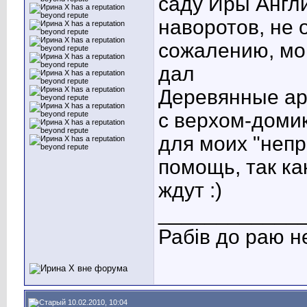
саду Иры Англи
наворотов, не 
сожалению, мо
дал
Деревянные ар
с верхом-домик
для моих "неп
помощь, так ка
ждут :)
____________
Рабів до раю н
10.02.2010, 10:04