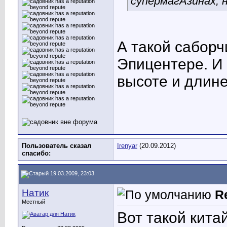
супермагАзинах, н
А такой саборч
Эпицентере. И
высоте и длине
Пользователь сказал
Irenyar
(20.09.2012)
cпасибо:
19.03.2009, 23:03
Натик
R
Местный
Вот такой кита