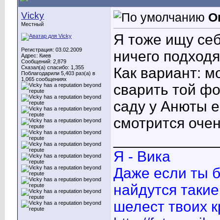
Vicky
О
Местный
Я тоже ищу себ
Регистрация: 03.02.2009
ничего подходя
Адрес: Киев
Сообщений: 2,879
Сказал(а) спасибо: 1,355
Как вариант: м
Поблагодарили 5,403 раз(а) в
1,065 сообщениях
сварить той фо
саду у Анюты ес
смотрится оче
____________
Я - Вика
Даже если ты б
найдутся такие
шелест твоих к