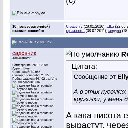
10 пользователя(ей)
Creativniy
(28.01.2016),
Elka
(22.05.
сказали cпасибо:
крымчанка
(08.07.2011),
медуза
(18
18.03.2009, 22:26
садовник
R
Administrator
Цитата:
Регистрация: 28.01.2009
Адрес: Киев.
Сообщений: 39,986
Сообщение от
Ell
Сказал(а) спасибо: 2,095
Поблагодарили 64,402 раз(а) в
22,500 сообщениях
А в этих кусочках
кружочки, у меня 
А кака висота 
вырастут, чере