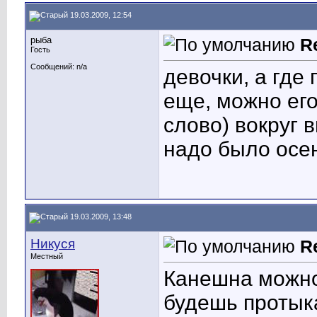
19.03.2009, 12:54
рыба
R
Гость
Сообщений: n/a
девочки, а где
еще, можно его
слово) вокруг 
надо было осе
19.03.2009, 13:48
Никуся
R
Местный
Канешна можно,
будешь протыкат