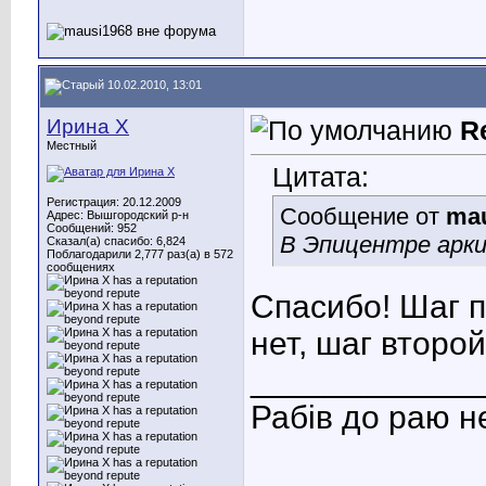
10.02.2010, 13:01
Ирина X
R
Местный
Цитата:
Регистрация: 20.12.2009
Сообщение от
mau
Адрес: Вышгородский р-н
Сообщений: 952
В Эпицентре арк
Сказал(а) спасибо: 6,824
Поблагодарили 2,777 раз(а) в 572
сообщениях
Спасибо! Шаг п
нет, шаг второ
____________
Рабів до раю н