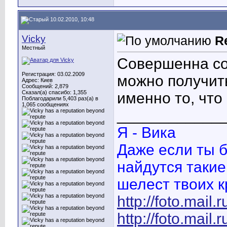
10.02.2010, 10:48
Vicky
R
Местный
Совершенна со
Регистрация: 03.02.2009
можно получить
Адрес: Киев
Сообщений: 2,879
Сказал(а) спасибо: 1,355
именно то, что
Поблагодарили 5,403 раз(а) в
1,065 сообщениях
____________
Я - Вика
Даже если ты б
найдутся такие
шелест твоих к
http://foto.mail.
http://foto.mail.