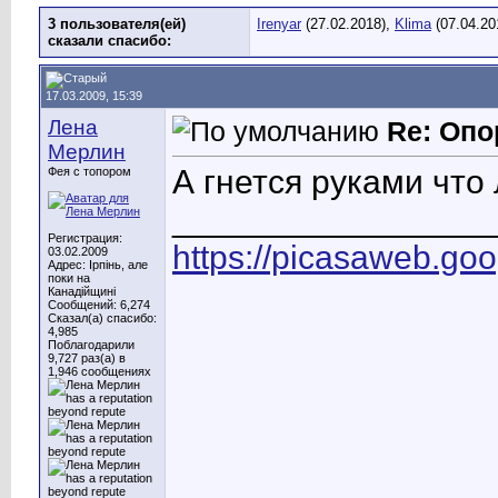
3 пользователя(ей)
Irenyar
(27.02.2018),
Klima
(07.04.20
сказали cпасибо:
17.03.2009, 15:39
Лена
Re: Опо
Мерлин
А гнется руками что
Фея с топором
_________________
Регистрация:
https://picasaweb.g
03.02.2009
Адрес: Ірпінь, але
поки на
Канадійщині
Сообщений: 6,274
Сказал(а) спасибо:
4,985
Поблагодарили
9,727 раз(а) в
1,946 сообщениях