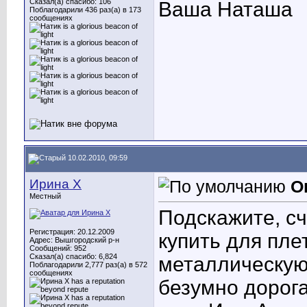
Сказал(а) спасибо: 106
Ваша Наташа
Поблагодарили 436 раз(а) в 173
сообщениях
10.02.2010, 09:59
Ирина X
О
Местный
Подскажите, сч
Регистрация: 20.12.2009
купить для пле
Адрес: Вышгородский р-н
Сообщений: 952
Сказал(а) спасибо: 6,824
металлическую
Поблагодарили 2,777 раз(а) в 572
сообщениях
безумно дорога