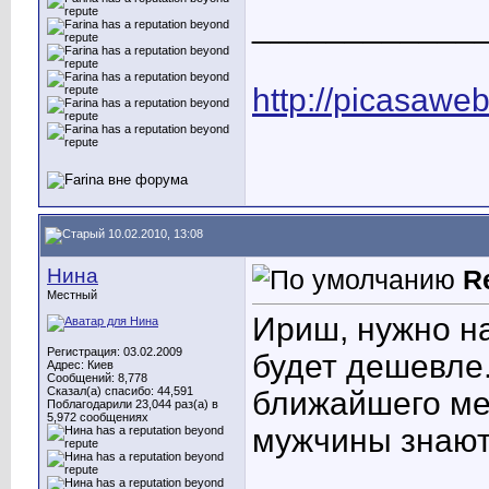
____________
http://picasawe
10.02.2010, 13:08
Нина
R
Местный
Ириш, нужно на
Регистрация: 03.02.2009
будет дешевле
Адрес: Киев
Сообщений: 8,778
Сказал(а) спасибо: 44,591
ближайшего ме
Поблагодарили 23,044 раз(а) в
5,972 сообщениях
мужчины знают
____________