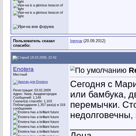
Пользователь сказал
Irenyar
(20.09.2012)
cпасибо:
18.03.2009, 22:42
Enotera
R
Местный
Сегодня с Мар
Регистрация: 03.02.2009
или бамбука, д
Адрес: Киев, Академгородок
Сообщений: 1,149
Сказал(а) спасибо: 1,103
перемычки. Сто
Поблагодарили 1,357 раз(а) в 319
сообщениях
недолговечны, 
____________
Лена