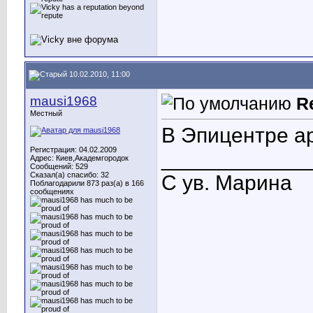
10.02.2010, 11:00
mausi1968
R
Местный
В Эпицентре а
Регистрация: 04.02.2009
____________
Адрес: Киев,Академгородок
Сообщений: 529
Сказал(а) спасибо: 32
С ув. Марина
Поблагодарили 873 раз(а) в 166
сообщениях