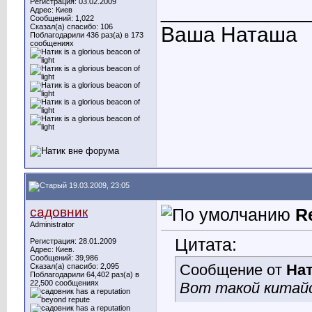
Регистрация: 03.02.2009
____________
Адрес: Киев
Сообщений: 1,022
Сказал(а) спасибо: 106
Ваша Наташа
Поблагодарили 436 раз(а) в 173
сообщениях
19.03.2009, 23:05
садовник
R
Administrator
Цитата:
Регистрация: 28.01.2009
Адрес: Киев.
Сообщений: 39,986
Сообщение от
На
Сказал(а) спасибо: 2,095
Поблагодарили 64,402 раз(а) в
22,500 сообщениях
Вот такой китайс