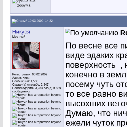
19.03.2009, 14:22
Никуся
R
Местный
По весне все п
виде эдаких кр
поверхность
, 
конечно в земл
Регистрация: 03.02.2009
Адрес: Киев
Сообщений: 1,598
посему чуть отс
Сказал(а) спасибо: 2,347
Поблагодарили 3,284 раз(а) в 569
то все равно 
сообщениях
высохших веточ
Думаю, что нич
ежели чуток пр