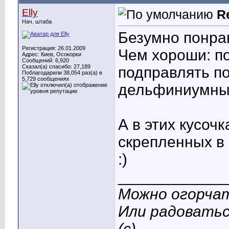
Elly
R
Нач. штаба
Безумно понра
Регистрация: 26.01.2009
Чем хороши: по
Адрес: Киев, Осокорки
Сообщений: 6,920
Сказал(а) спасибо: 27,189
подправлять по
Поблагодарили 38,054 раз(а) в
5,729 сообщениях
дельфиниумны
А в этих кусоч
скрепленных в 
:)
____________
Можно огорчат
Или радоватьс
(с)