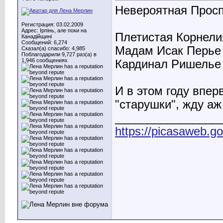
Невероятная Прос
Регистрация: 03.02.2009
Адрес: Ірпінь, але поки на
Плетистая Корнели
Канадійщині
Сообщений: 6,274
Мадам Исак Перье
Сказал(а) спасибо: 4,985
Поблагодарили 9,727 раз(а) в
1,946 сообщениях
Кардинал Ришелье
И в этом году впер
"старушки", жду аж
________________
https://picasaweb.