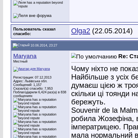
Пользователь сказал
Olga2
(22.05.2014)
cпасибо:
10.06.2014, 23:27
Maryana
Re: С
Местный
Чому ніхто не пока
Найбільше з усіх б
Регистрация: 07.12.2013
Адрес: Львівська обл.
думаєш цією ж тро
Сообщений: 1,157
Сказал(а) спасибо: 7,953
скільки ці тоянди 
Поблагодарили 6,424 раз(а) в 838
сообщениях
бережуть.
Souvenir de la Malm
робила Жозефіна, в
імператрицею
. Пра
мала нормальний виг