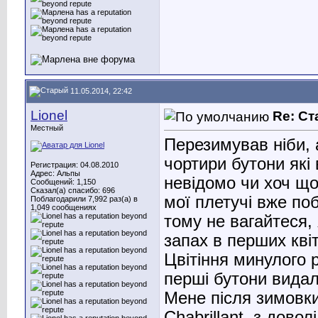
11.05.2014, 22:42
Lionel
Re: С
Местный
Перезимував ніби, 
чортири бутони які 
Регистрация: 04.08.2010
Адрес: Альпы
невідомо чи хоч щос
Сообщений: 1,150
Сказал(а) спасибо: 696
мої плетучі вже поб
Поблагодарили 7,992 раз(а) в
1,049 сообщениях
тому не вагайтеся, 
запах в перших квіт
Цвітіння минулого 
перші бутони видал
Мене після зимовки
Chabrillant, з дово