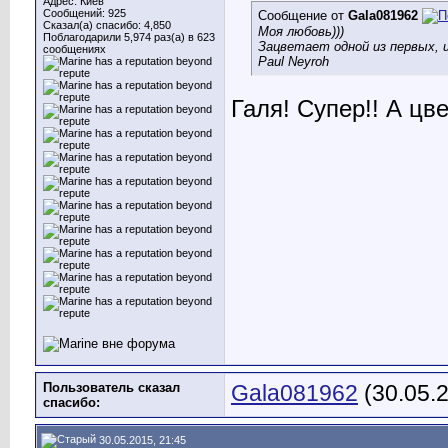
Адрес: Киев
Сообщений: 925
Сообщение от
Gala081962
Сказал(а) спасибо: 4,850
Моя любовь)))
Поблагодарили 5,974 раз(а) в 623
Зацветает одной из первых, 
сообщениях
Paul Neyroh
Галя! Супер!! А цв
Пользователь сказал
Gala081962
(30.05.
cпасибо:
30.05.2015, 21:45