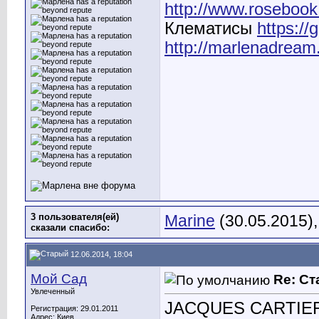
http://www.rosebook
Клематисы
https:/
http://marlenadream
3 пользователя(ей)
Marine
(30.05.2015)
сказали cпасибо:
12.06.2014, 18:04
Мой Сад
Re: С
Увлеченный
JACQUES CARTIER.
Регистрация: 29.01.2011
Адрес: Киев