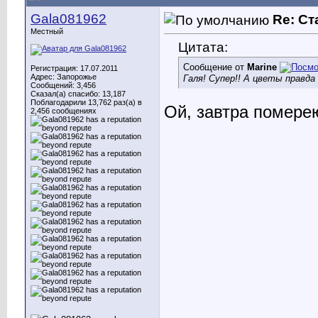
Gala081962
Re: С
Местный
Цитата:
Сообщение от
Marine
Регистрация: 17.07.2011
Адрес: Запорожье
Галя! Супер!! А цветы правда
Сообщений: 3,456
Сказал(а) спасибо: 13,187
Поблагодарили 13,762 раз(а) в
Ой, завтра померею
2,456 сообщениях