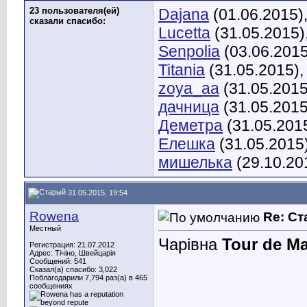
23 пользователя(ей)
Dajana
(01.06.2015)
сказали cпасибо:
Lucetta
(31.05.2015)
Senpolia
(03.06.2015
Titania
(31.05.2015)
zoya_aa
(31.05.2015
дачница
(31.05.2015
Деметра
(31.05.201
Елешка
(31.05.2015
мишелька
(29.10.20
31.05.2015, 19:54
Rowena
Re: С
Местный
Чарівна
Tour de Ma
Регистрация: 21.07.2012
Адрес: Тічіно, Швейцарія
Сообщений: 541
Сказал(а) спасибо: 3,022
Поблагодарили 7,794 раз(а) в 465
сообщениях
________________