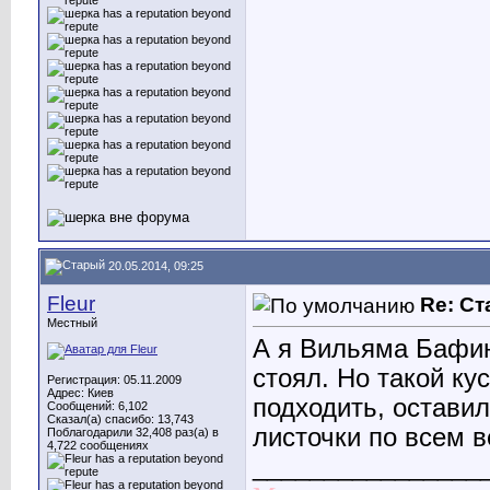
20.05.2014, 09:25
Fleur
Re: С
Местный
А я Вильяма Бафин
стоял. Но такой ку
Регистрация: 05.11.2009
Адрес: Киев
подходить, оставил
Сообщений: 6,102
Сказал(а) спасибо: 13,743
листочки по всем в
Поблагодарили 32,408 раз(а) в
4,722 сообщениях
________________