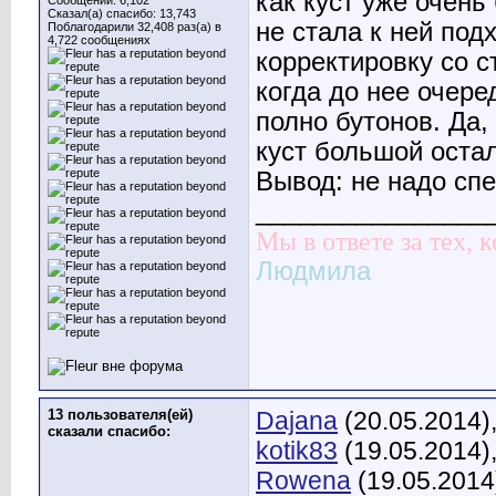
как куст уже очень
Сообщений: 6,102
Сказал(а) спасибо: 13,743
не стала к ней под
Поблагодарили 32,408 раз(а) в
4,722 сообщениях
корректировку со 
когда до нее очер
полно бутонов. Да,
куст большой оста
Вывод: не надо спе
________________
Мы в ответе за тех, 
Людмила
13 пользователя(ей)
Dajana
(20.05.2014)
сказали cпасибо:
kotik83
(19.05.2014)
Rowena
(19.05.2014