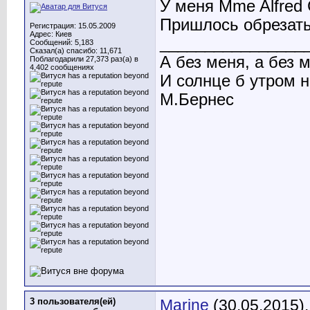
У меня Mme Alfred 
Пришлось обрезать
Регистрация: 15.05.2009
Адрес: Киев
________________
Сообщений: 5,183
Сказал(а) спасибо: 11,671
А без меня, а без 
Поблагодарили 27,373 раз(а) в
4,402 сообщениях
И солнце б утром 
М.Бернес
3 пользователя(ей)
Marine
(30.05.2015)