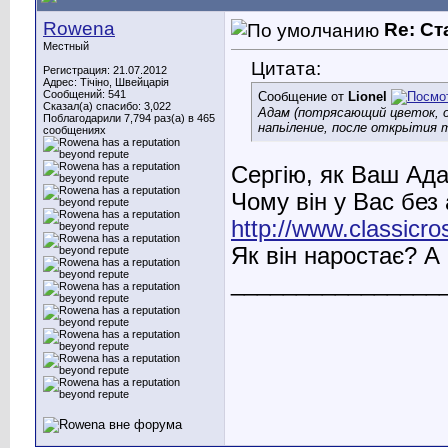
Rowena
Re: С
Местный
Цитата:
Регистрация: 21.07.2012
Адрес: Тічіно, Швейцарія
Сообщений: 541
Сообщение от
Lionel
Сказал(а) спасибо: 3,022
Адам (потрясающий цветок, о
Поблагодарили 7,794 раз(а) в 465
напьіление, после открьітия т
сообщениях
Сергію, як Ваш Ад
Чому він у Вас без 
http://www.classicr
Як він наростає? А
________________