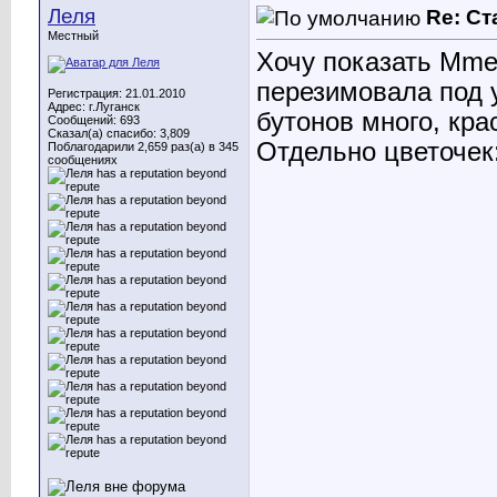
Леля
Re: С
Местный
Хочу показать Mme A
перезимовала под 
Регистрация: 21.01.2010
Адрес: г.Луганск
бутонов много, кра
Сообщений: 693
Сказал(а) спасибо: 3,809
Отдельно цветочек
Поблагодарили 2,659 раз(а) в 345
сообщениях