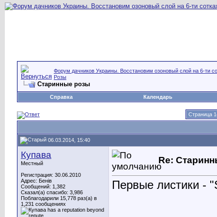
Форум дачников Украины. Восстановим озоновый слой на 6-ти со
Розы
Старинные розы
Справка
Календарь
Страница 1
06.03.2014, 15:40
Купава
Re: Старинн
Местный
Регистрация: 30.06.2010
Адрес: Бенів
Первые листики - "S
Сообщений: 1,382
Сказал(а) спасибо: 3,986
Поблагодарили 15,778 раз(а) в
1,231 сообщениях