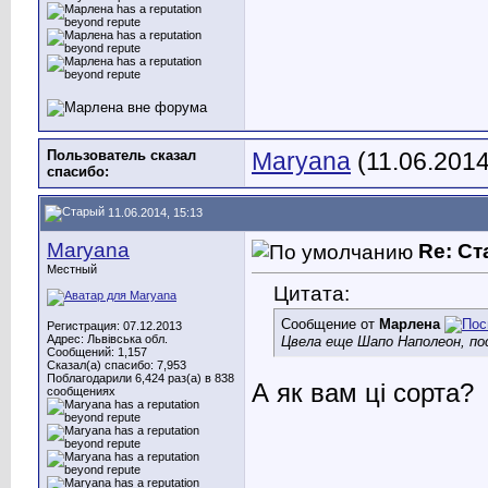
Пользователь сказал
Maryana
(11.06.2014
cпасибо:
11.06.2014, 15:13
Maryana
Re: С
Местный
Цитата:
Сообщение от
Марлена
Регистрация: 07.12.2013
Адрес: Львівська обл.
Цвела еще Шапо Наполеон, по
Сообщений: 1,157
Сказал(а) спасибо: 7,953
Поблагодарили 6,424 раз(а) в 838
А як вам ці сорта?
сообщениях