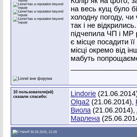
Колір як на фото, з
на весь кущ було бі
холодну погоду, чи
так і не відкрились
підчепила ЧП і МР
є місце посадити ї
місці окремо від і
мабуть попрощаєм
________________
10 пользователя(ей)
Lindorie
(21.06.2014
сказали cпасибо:
Olga2
(21.06.2014),
Виола
(21.06.2014),
Марлена
(25.06.201
30.05.2015, 21:09