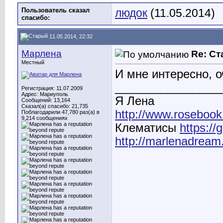
Пользователь сказал
людок
(11.05.2014)
cпасибо:
11.05.2014, 22:32
Марлена
Re: С
Местный
И мне интересно, 
________________
Регистрация: 11.07.2009
Адрес: Мариуполь
Я Лена
Сообщений: 13,164
Сказал(а) спасибо: 21,735
http://www.rosebook
Поблагодарили 47,780 раз(а) в
9,214 сообщениях
Клематисы
https:/
http://marlenadream