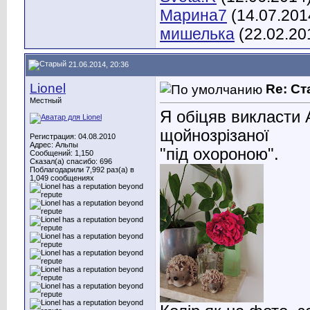
Марина7
(14.07.201
мишелька
(22.02.20
21.06.2014, 20:36
Lionel
Re: С
Местный
Я обіцяв викласти 
щойнозрізаної
Регистрация: 04.08.2010
Адрес: Альпы
"під охороною".
Сообщений: 1,150
Сказал(а) спасибо: 696
Поблагодарили 7,992 раз(а) в
1,049 сообщениях