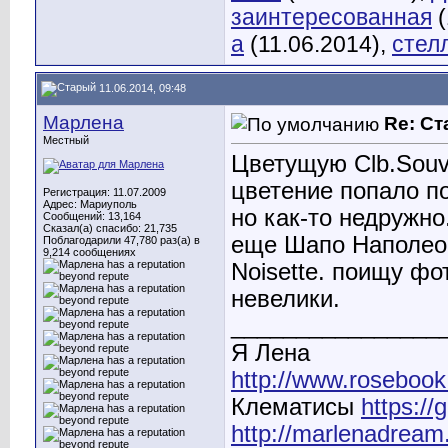
заинтересованная
(
а
(11.06.2014),
стел
11.06.2014, 09:48
Марлена
Re: С
Местный
Цветущую Clb.Souve
цветение попало по
Регистрация: 11.07.2009
Адрес: Мариуполь
но как-то недружно
Сообщений: 13,164
Сказал(а) спасибо: 21,735
еще Шапо Наполеон
Поблагодарили 47,780 раз(а) в
9,214 сообщениях
Noisette. поищу фо
невелики.
________________
Я Лена
http://www.rosebook
Клематисы
https:/
http://marlenadream