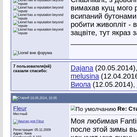
вимахав кущ мого ро
всипаний бутонами.
робити живопліт - в
зацвіте, тут якраз з
________________
7 пользователя(ей)
Dajana
(20.05.2014)
сказали cпасибо:
melusina
(12.04.201
Виола
(12.05.2014),
19.05.2014, 15:05
Fleur
Re: С
Местный
Моя любимая Fantin
после этой зимы вы
Регистрация: 05.11.2009
Адрес: Киев