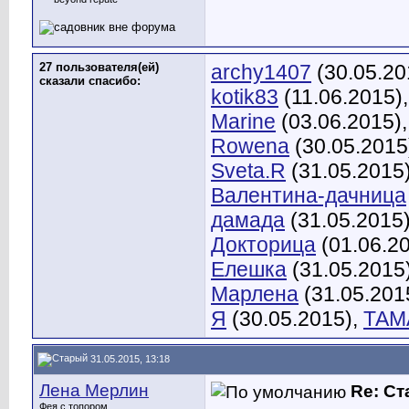
27 пользователя(ей)
archy1407
(30.05.20
сказали cпасибо:
kotik83
(11.06.2015)
Marine
(03.06.2015)
Rowena
(30.05.2015
Sveta.R
(31.05.2015
Валентина-дачница
дамада
(31.05.2015
Докторица
(01.06.2
Елешка
(31.05.2015
Марлена
(31.05.201
Я
(30.05.2015),
ТАМ
31.05.2015, 13:18
Лена Мерлин
Re: С
Фея с топором