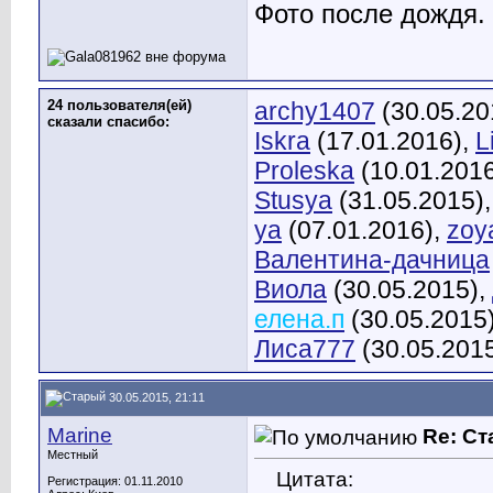
Фото после дождя.
24 пользователя(ей)
archy1407
(30.05.20
сказали cпасибо:
Iskra
(17.01.2016),
L
Proleska
(10.01.201
Stusya
(31.05.2015)
ya
(07.01.2016),
zoy
Валентина-дачница
Виола
(30.05.2015),
елена.п
(30.05.2015
Лиса777
(30.05.201
30.05.2015, 21:11
Marine
Re: С
Местный
Цитата:
Регистрация: 01.11.2010