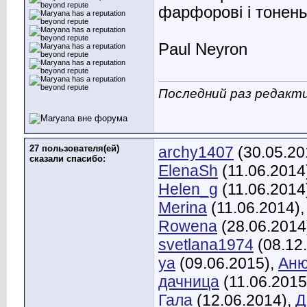
фарфорові і тонень
Paul Neyron
Последний раз редакти
27 пользователя(ей)
archy1407
(30.05.20
сказали cпасибо:
ElenaSh
(11.06.2014
Helen_g
(11.06.2014
Merina
(11.06.2014)
Rowena
(28.06.2014
svetlana1974
(08.12
ya
(09.06.2015),
Аню
дачница
(11.06.2015
Гала
(12.06.2014),
Д