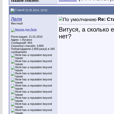
сказали cпасибо:
22.05.2014, 10:52
Леля
Re: С
Местный
Витуся, а сколько 
нет?
Регистрация: 21.01.2010
Адрес: г.Луганск
Сообщений: 693
Сказал(а) спасибо: 3,809
Поблагодарили 2,659 раз(а) в 345
сообщениях