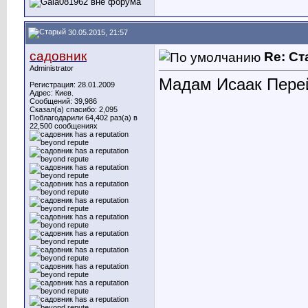
30.05.2015, 21:57
садовник
Re: С
Administrator
Мадам Исаак Пере
Регистрация: 28.01.2009
Адрес: Киев.
Сообщений: 39,986
Сказал(а) спасибо: 2,095
Поблагодарили 64,402 раз(а) в
22,500 сообщениях