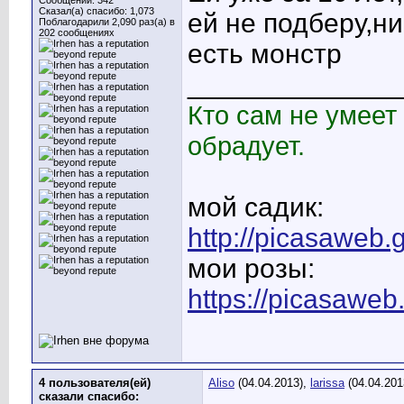
Сообщений: 342
Сказал(а) спасибо: 1,073
ей не подберу,н
Поблагодарили 2,090 раз(а) в
202 сообщениях
есть монстр
______________
Кто сам не умеет 
обрадует.
мой садик:
http://picasaweb
мои розы:
https://picasaweb
4 пользователя(ей)
Aliso
(04.04.2013),
larissa
(04.04.201
сказали cпасибо: