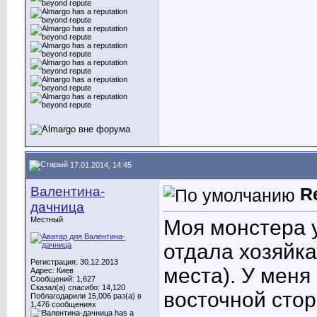
17.01.2014, 14:45
Валентина-
R
дачница
Местный
Моя монстера у
отдала хозяйк
Регистрация: 30.12.2013
места). У меня 
Адрес: Киев
Сообщений: 1,627
Сказал(а) спасибо: 14,120
восточной стор
Поблагодарили 15,006 раз(а) в
1,476 сообщениях