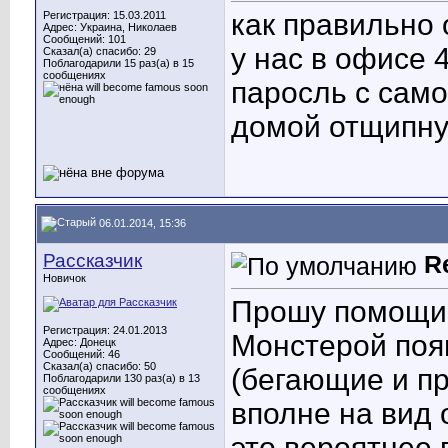
как правильно
Регистрация: 15.03.2011
Адрес: Украина, Николаев
Сообщений: 101
у нас в офисе 4
Сказал(а) спасибо: 29
Поблагодарили 15 раз(а) в 15
сообщениях
паросль с само
домой отщипну
06.01.2014, 15:36
Рассказчик
R
Новичок
Прошу помощи: 
Регистрация: 24.01.2013
Монстерой поя
Адрес: Донецк
Сообщений: 46
Сказал(а) спасибо: 50
(бегающие и п
Поблагодарили 130 раз(а) в 13
сообщениях
вполне на вид 
это вероятнее 