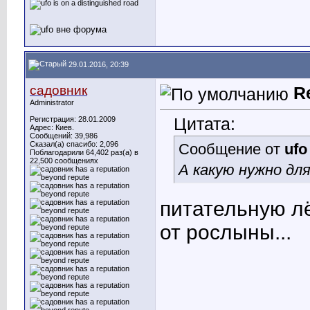
29.01.2016, 20:39
садовник
R
Administrator
Цитата:
Регистрация: 28.01.2009
Адрес: Киев.
Сообщений: 39,986
Сказал(а) спасибо: 2,096
Сообщение от
ufo
Поблагодарили 64,402 раз(а) в
22,500 сообщениях
А какую нужно дл
питательную л
от рослыны...