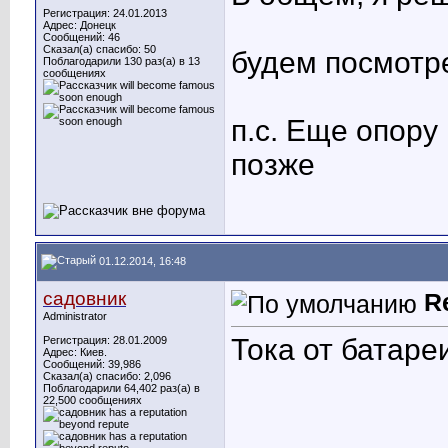
Регистрация: 24.01.2013
Адрес: Донецк
Сообщений: 46
Сказал(а) спасибо: 50
будем посмотре
Поблагодарили 130 раз(а) в 13
сообщениях
п.с. Еще опору
позже
01.12.2014, 16:48
садовник
R
Administrator
Тока от батареи
Регистрация: 28.01.2009
Адрес: Киев.
Сообщений: 39,986
Сказал(а) спасибо: 2,096
Поблагодарили 64,402 раз(а) в
22,500 сообщениях