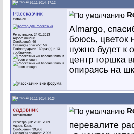
26.11.2014, 17:12
Рассказчик
R
Новичок
Almargo, спаси
Регистрация: 24.01.2013
боюсь, цветок 
Адрес: Донецк
Сообщений: 46
Сказал(а) спасибо: 50
нужно будет к 
Поблагодарили 130 раз(а) в 13
сообщениях
центр горшка вк
опираясь на ш
26.11.2014, 20:24
садовник
R
Administrator
перевалите ра
Регистрация: 28.01.2009
Адрес: Киев.
Сообщений: 39,986
Сказал(а) спасибо: 2,096