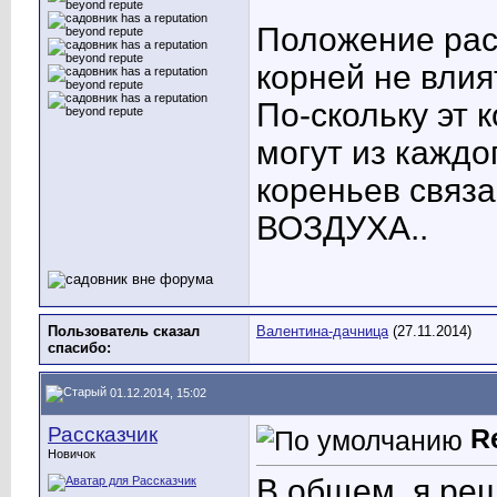
Положение рас
корней не влият
По-скольку эт 
могут из каждо
кореньев связа
ВОЗДУХА..
Пользователь сказал
Валентина-дачница
(27.11.2014)
cпасибо:
01.12.2014, 15:02
Рассказчик
R
Новичок
В общем, я реш