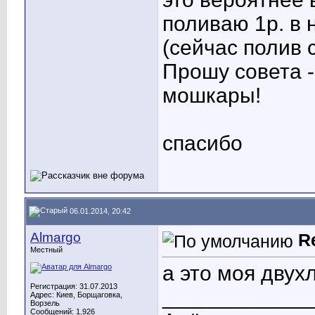
поливаю 1р. в 
(сейчас полив с
Прошу совета -
мошкары!
спасибо
06.01.2014, 20:42
Almargo
R
Местный
а это моя двух
Регистрация: 31.07.2013
____________
Адрес: Киев, Борщаговка,
Ворзель
Сообщений: 1,926