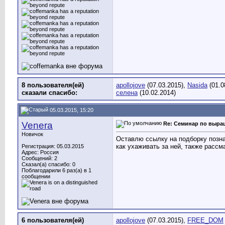
8 пользователя(ей)
apollojove
(07.03.2015),
Nasida
(01.0
сказали cпасибо:
селена
(10.02.2014)
05.03.2015, 15:20
Venera
Re: Семинар по выра
Новичок
Оставлю ссылку на подборку позна
как ухаживать за ней, также расс
Регистрация: 05.03.2015
Адрес: Россия
Сообщений: 2
Сказал(а) спасибо: 0
Поблагодарили 6 раз(а) в 1
сообщении
6 пользователя(ей)
apollojove
(07.03.2015),
FREE_DOM