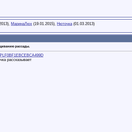
2013),
МаринаЛюх
(19.01.2015),
Нюточка
(01.03.2013)
щиванию рассады.
list=PLF0BF1EBCEBCA499D
ечка рассказывает