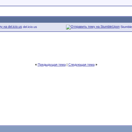
del.icio.us
Stumbl
«
Предыдущая тема
|
Следующая тема
»