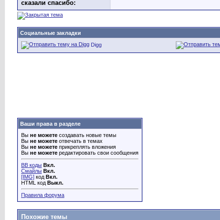
сказали cпасибо:
Социальные закладки
Digg
Ваши права в разделе
Вы
не можете
создавать новые темы
Вы
не можете
отвечать в темах
Вы
не можете
прикреплять вложения
Вы
не можете
редактировать свои сообщения
BB коды
Вкл.
Смайлы
Вкл.
[IMG]
код
Вкл.
HTML код
Выкл.
Правила форума
Похожие темы