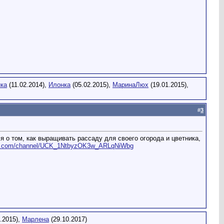
нка
(11.02.2014),
Илонка
(05.02.2015),
МаринаЛюх
(19.01.2015),
#
3
 о том, как выращивать рассаду для своего огорода и цветника,
be.com/channel/UCK_1NtbyzOK3w_ARLqNiWbg
.2015),
Марлена
(29.10.2017)