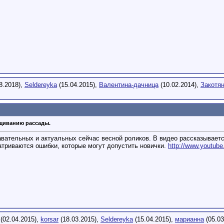
8.2018),
Seldereyka
(15.04.2015),
Валентина-дачница
(10.02.2014),
Закотя
щиванию рассады.
вательных и актуальных сейчас весной роликов. В видео рассказывается
матриваются ошибки, которые могут допустить новички.
http://www.youtu
(02.04.2015),
korsar
(18.03.2015),
Seldereyka
(15.04.2015),
марианна
(05.03