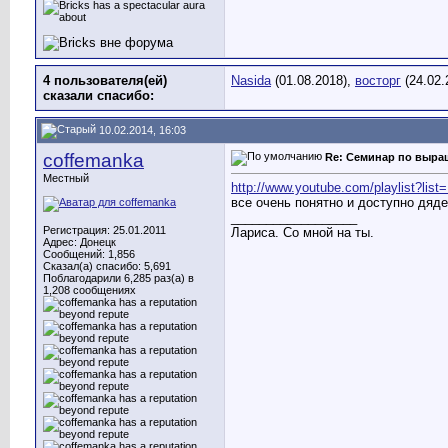
4 пользователя(ей)
Nasida
(01.08.2018),
восторг
(24.02.
сказали cпасибо:
10.02.2014, 16:03
coffemanka
Re: Семинар по выра
Местный
http://www.youtube.com/playlist?
все очень понятно и доступно дяд
__________________
Регистрация: 25.01.2011
Лариса. Со мной на ты.
Адрес: Донецк
Сообщений: 1,856
Сказал(а) спасибо: 5,691
Поблагодарили 6,285 раз(а) в
1,208 сообщениях