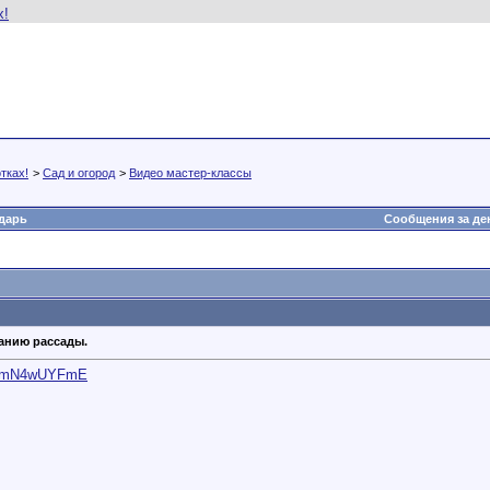
тках!
>
Сад и огород
>
Видео мастер-классы
.
дарь
Сообщения за де
анию рассады.
=1PmN4wUYFmE