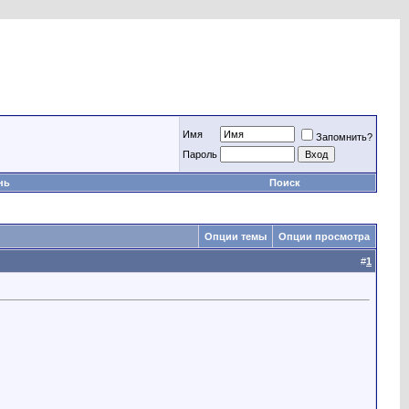
Имя
Запомнить?
Пароль
нь
Поиск
Опции темы
Опции просмотра
#
1