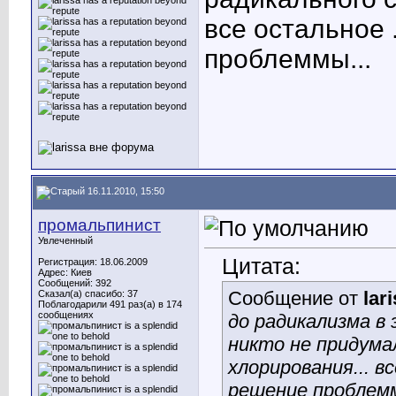
все остальное 
проблеммы...
16.11.2010, 15:50
промальпинист
Увлеченный
Цитата:
Регистрация: 18.06.2009
Адрес: Киев
Сообщений: 392
Сообщение от
lar
Сказал(а) спасибо: 37
Поблагодарили 491 раз(а) в 174
сообщениях
до радикализма в 
никто не придума
хлорирования... в
решение проблемм