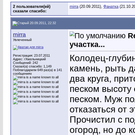
2 пользователя(ей)
mirra
(20.09.2011),
Фанатка
(21.10.2
сказали cпасибо:
20.09.2011, 22:32
mirra
R
Увлеченный
участка...
Колодец-глубин
Регистрация: 23.07.2011
Адрес: гХмельницкий
Сообщений: 242
камень, рыть 
Сказал(а) спасибо: 1,149
Поблагодарили 649 раз(а) в 141
сообщениях
два круга, при
песком высоту 
песком. Муж по
отказаться от 
Прочистил с по
огород, но до 