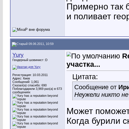
Примерно так 
и поливает гео
09.06.2011, 10:59
Yury
R
Гендерный шовинист :D
участка...
Цитата:
Регистрация: 10.03.2011
Адрес: Киев
Сообщений: 1,061
Сказал(а) спасибо: 690
Сообщение от
Ир
Поблагодарили 3,969 раз(а) в 673
сообщениях
Неужели никто не
Может поможе
Когда бурили с