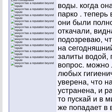
2,400 сообщениях
воды. когда он
парко . теперь
они были полн
откачали, видн
подозреваю, чт
на сегодняшний
залиты водой, 
вопрос. можно 
любых гигиенич
уверена, что н
устранена, и р
то пускай и в м
же попадает в