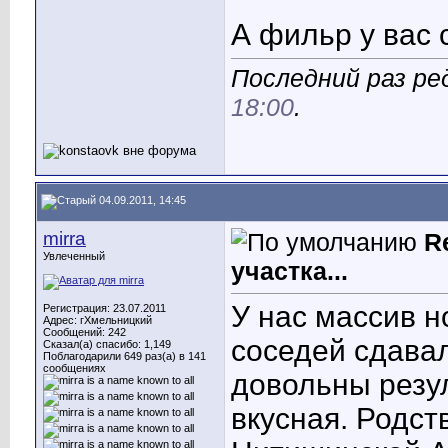
А фильр у вас 
Последний раз ре
18:00
.
04.09.2011, 14:45
mirra
R
Увлеченный
участка...
У нас массив н
Регистрация: 23.07.2011
Адрес: гХмельницкий
Сообщений: 242
соседей сдавал
Сказал(а) спасибо: 1,149
Поблагодарили 649 раз(а) в 141
сообщениях
довольны резул
вкусная. Родст