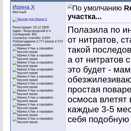
Ирина X
R
Местный
участка...
Полазила по ин
Регистрация: 20.12.2009
Адрес: Вышгородский р-н
Сообщений: 952
от нитратов, ст
Сказал(а) спасибо: 6,824
Поблагодарили 2,777 раз(а) в 572
сообщениях
такой последов
а от нитратов 
это будет - ма
обезжилезиваю
простая поваре
осмоса влетят 
каждые 3-5 ме
себя подобную
____________