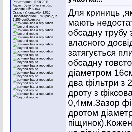
Регистрация: 11.09.2011
Адрес: Буча Київська обл.
Сообщений: 3,103
Для криниць ,як
Сказал(а) спасибо: 1,910
Поблагодарили 5,748 раз(а) в
2,256 сообщениях
мають недостат
обсадну трубу 
власного досві
затягується пл
обсадну товсто
діаметром 16с
два фільтри з 
дроту з фіксов
0,4мм.Зазор фі
дротом діамет
піщинок).Кожен