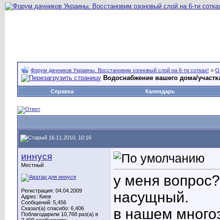
Форум дачников Украины. Восстановим озоновый слой на 6-ти сотках!
>
О
Водоснабжение вашего дома/участка
Справка
Календарь
16.11.2010, 10:16
иннуся
Местный
у меня вопрос?
Регистрация: 04.04.2009
насущный.
Адрес: Киев
Сообщений: 5,456
Сказал(а) спасибо: 6,406
в нашем многоэ
Поблагодарили 10,768 раз(а) в