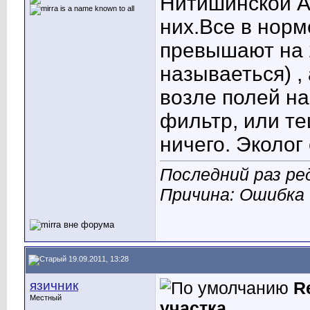
Нитишинской А
них.Все в норм
превышают на 
называеться) ,
возле полей на
фильтр, или те
ничего. Эколог
Последний раз ред
Причина: Ошибка
19.09.2011, 13:28
язичник
R
Местный
участка...