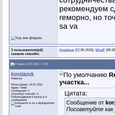
рекомендуем сд
геморно, но то
sa va
3 пользователя(ей)
Angelique
(12.06.2016),
MixaP
(09.06
сказали cпасибо:
14.07.2011, 17:29
konstaovk
R
Новичок
участка...
Регистрация: 14.07.2011
Адрес: Киев
Сообщений: 2
Цитата:
Сказал(а) спасибо: 0
Поблагодарили 0 раз(а) в 0
сообщениях
Сообщение от
kor
Посоветуйте как 