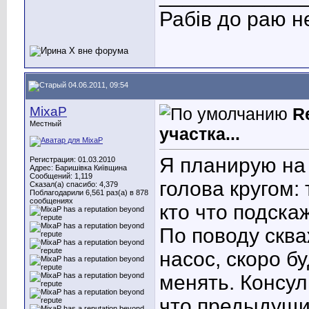
Рабів до раю н
04.06.2011, 09:54
MixaP
R
Местный
участка...
Я планирую на 
Регистрация: 01.03.2010
Адрес: Баришівка Київщина
Сообщений: 1,119
голова кругом: 
Сказал(а) спасибо: 4,379
Поблагодарили 6,561 раз(а) в 878
сообщениях
кто что подска
По поводу сква
насос, скоро б
менять. Консул
что предыдущи