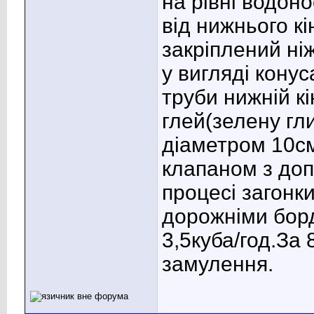
на рівні водоно
від нижнього кі
закріплений ні
у вигляді кону
труби нижній к
глей(зелену гл
діаметром 10с
клапаном з до
процесі загонк
дорожніми борд
3,5куба/год.За 
замулення.