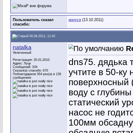
Пользователь сказал
иннуся
(13.10.2011)
cпасибо:
06.06.2011, 11:42
natalka
R
Увлеченный
dns75. дядька т
Регистрация: 25.01.2010
Адрес: Луцк
Сообщений: 334
учтите в 50-ку
Сказал(а) спасибо: 670
Поблагодарили 354 раз(а) в 135
сообщениях
поверхносный (
воду с глубины
статический ур
насос не годит
100мм обсадную
обсадную встав