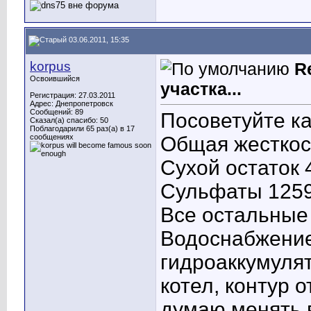
03.06.2011, 15:35
korpus
R
Освоившийся
участка...
Регистрация: 27.03.2011
Адрес: Днепропетровск
Сообщений: 89
Посоветуйте ка
Сказал(а) спасибо: 50
Поблагодарили 65 раз(а) в 17
сообщениях
Общая жесткос
Сухой остаток 
Сульфаты 1259
Все остальные
Водоснабжение
гидроаккумуля
котел, контур 
думаю менять в