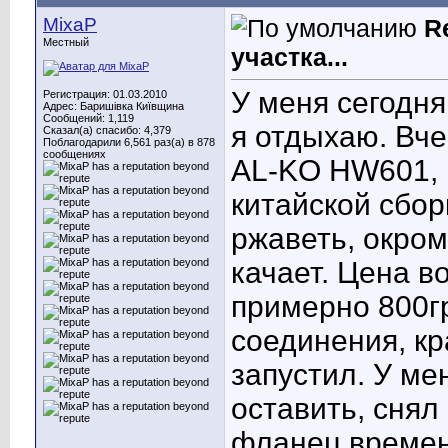
MixaP
R
Местный
участка...
У меня сегодня
Регистрация: 01.03.2010
Адрес: Баришівка Київщина
Сообщений: 1,119
я отдыхаю. Вч
Сказал(а) спасибо: 4,379
Поблагодарили 6,561 раз(а) в 878
сообщениях
AL-KO HW601, 
китайской сбор
ржаветь, окром
качает. Цена в
примерно 800гр
соединения, кр
запустил. У ме
оставить, снял
фланец времен