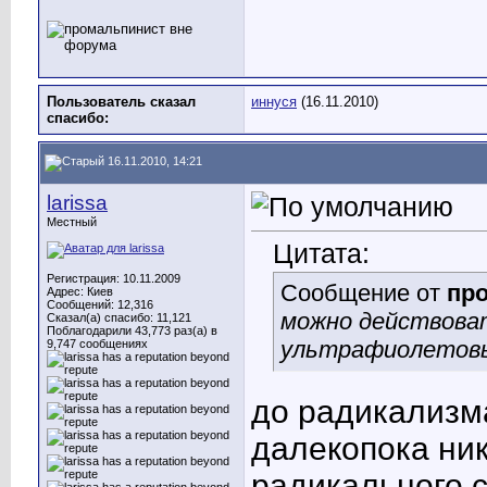
Пользователь сказал
иннуся
(16.11.2010)
cпасибо:
16.11.2010, 14:21
larissa
Местный
Цитата:
Регистрация: 10.11.2009
Сообщение от
пр
Адрес: Киев
Сообщений: 12,316
можно действоват
Сказал(а) спасибо: 11,121
Поблагодарили 43,773 раз(а) в
ультрафиолетов
9,747 сообщениях
до радикализма
далеко
пока ни
радикального с