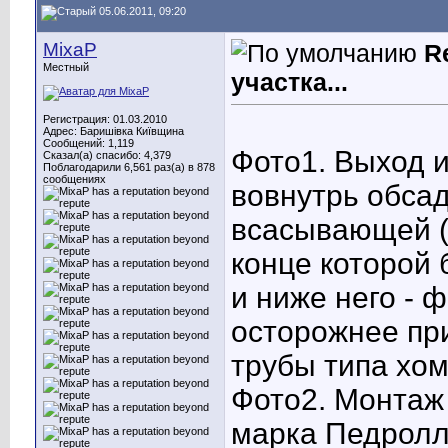
05.06.2011, 09:20
MixaP
R
Местный
участка...
Регистрация: 01.03.2010
Адрес: Баришівка Київщина
Сообщений: 1,119
Фото1. Выход и
Сказал(а) спасибо: 4,379
Поблагодарили 6,561 раз(а) в 878
сообщениях
вовнутрь обсад
всасывающей (
конце которой
и ниже него - 
осторожнее пр
трубы типа хом
Фото2. Монтаж
марка Педролл