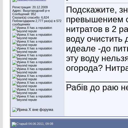
Подскажите, з
Регистрация: 20.12.2009
Адрес: Вышгородский р-н
Сообщений: 952
превышением с
Сказал(а) спасибо: 6,824
Поблагодарили 2,777 раз(а) в 572
сообщениях
нитратов в 2 р
воду очистить 
идеале -до пи
эту воду нельз
огорода? Нитра
____________
Рабів до раю н
04.06.2011, 09:08