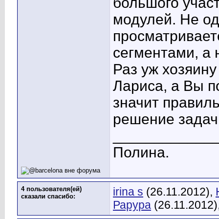
большого учас
модулей. Не од
просматриваетс
сегментами, а 
Раз уж хозяину 
Лариса, а Вы п
значит правиль
решение задач
____________
Полина.
4 пользователя(ей)
irina s
(26.11.2012),
сказали cпасибо:
Рарура
(26.11.2012)