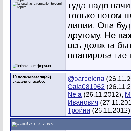
туда надо начи
только потом 
линии. Она бу
другому. Не ва
ось должна быт
планирование п
10 пользователя(ей)
@barcelona
(26.11.
сказали cпасибо:
Gala081962
(26.11.
Nela
(26.11.2012),
М
Иванович
(27.11.20
Тройни
(26.11.2012)
26.11.2012, 10:59