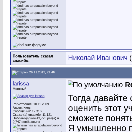
Пользователь сказал
Николай Иванович
(
cпасибо:
26.11.2012, 21:46
larissa
R
Местный
Тогда давайте 
Регистрация: 10.11.2009
оценить этот у
Адрес: Киев
Сообщений: 12,316
Сказал(а) спасибо: 11,121
сможете понять
Поблагодарили 43,773 раз(а) в
9,747 сообщениях
Я умышленно п