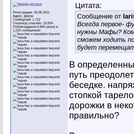
Цитата:
Регистрация: 30.06.2011
Сообщение от
lar
Адрес: Днепр
Сообщений: 1,722
Всегда первое- ф
Сказал(а) спасибо: 19,054
Поблагодарили 6,665 раз(а) в
нужны Мафы? Комп
1,225 сообщениях
сможем ходить по
будет перемещат
В определенных
путь преодолет
беседке. напря
стопкой тарело
дорожки в нек
правильно?