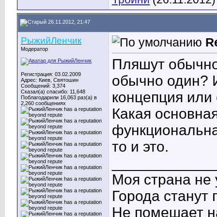
26.11.2012, 21:47
РыжийЛенчик
R
Модератор
Пляшут обычно
Регистрация: 03.02.2009
обычно один? И
Адрес: Киев, Святошин
Сообщений: 3,374
Сказал(а) спасибо: 11,648
концепция или
Поблагодарили 16,063 раз(а) в
2,260 сообщениях
Какая основная
функциональная
то и это.
____________
Моя страна не 
Города станут 
Не помешает н