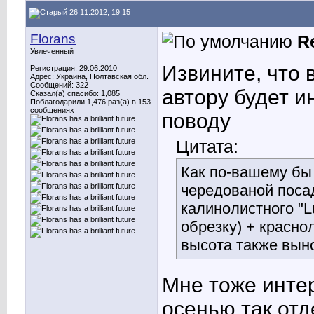
26.11.2012, 19:15
Florans
R
Увлеченный
Извините, что 
Регистрация: 29.06.2010
Адрес: Украина, Полтавская обл.
Сообщений: 322
автору будет и
Сказал(а) спасибо: 1,085
Поблагодарили 1,476 раз(а) в 153
сообщениях
поводу
Цитата:
Как по-вашему бы 
чередованой поса
калинолистного "L
обрезку) + красно
высота также выно
Мне тоже интер
осенью так отд