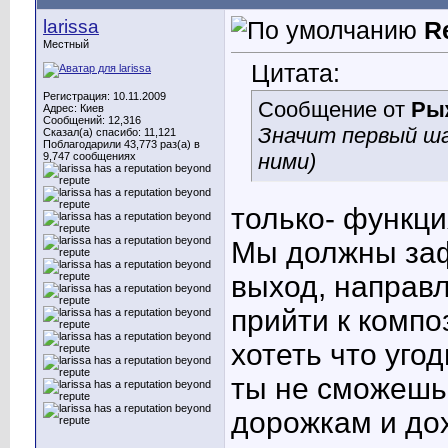
larissa
R
Местный
Цитата:
Регистрация: 10.11.2009
Сообщение от
Ры
Адрес: Киев
Сообщений: 12,316
Значит первый ша
Сказал(а) спасибо: 11,121
Поблагодарили 43,773 раз(а) в
ними)
9,747 сообщениях
только- функци
Мы должны заф
выход, направ
прийти к комп
хотеть что угод
ты не сможешь
дорожкам и дох