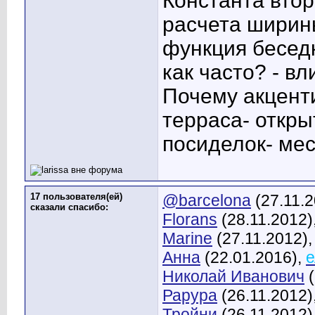
Константа втор
расчета ширины
функция беседк
как часто? - в
Почему акцент
терраса- откры
посиделок- мес
17 пользователя(ей)
@barcelona
(27.11.
сказали cпасибо:
Florans
(28.11.2012)
Marine
(27.11.2012)
Анна
(22.01.2016),
е
Николай Иванович
(
Рарура
(26.11.2012)
Тройни
(26.11.2012)