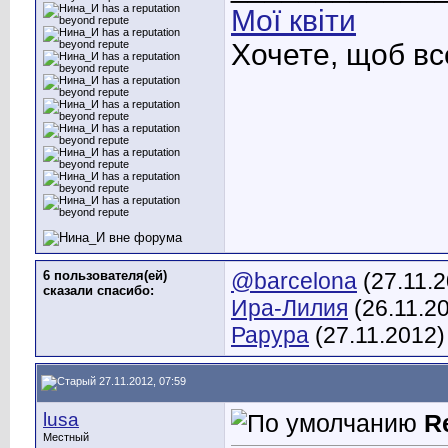
Мої квіти
Хочете, щоб вс
6 пользователя(ей)
@barcelona
(27.11.
сказали cпасибо:
Ира-Лилия
(26.11.2
Рарура
(27.11.2012)
27.11.2012, 07:59
lusa
R
Местный