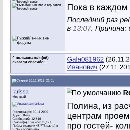
Пока в каждом 
Последний раз ре
в
13:07
. Причина:
4 пользователя(ей)
Gala081962
(26.11.
сказали cпасибо:
Иванович
(27.11.20
26.11.2012, 21:51
larissa
R
Местный
Полина, из рас
Регистрация: 10.11.2009
центрам проем
Адрес: Киев
Сообщений: 12,316
Сказал(а) спасибо: 11,121
про гостей- ко
Поблагодарили 43,773 раз(а) в
9,747 сообщениях