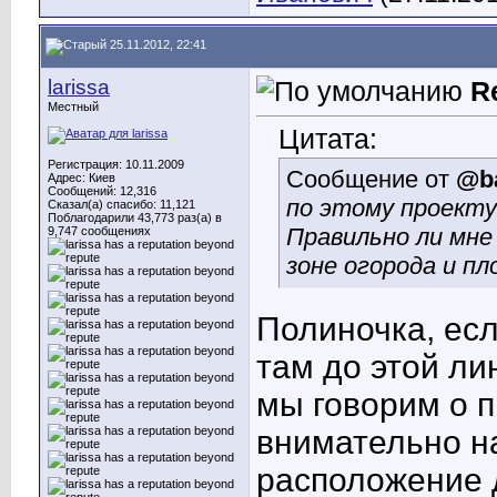
25.11.2012, 22:41
larissa
R
Местный
Цитата:
Регистрация: 10.11.2009
Сообщение от
@ba
Адрес: Киев
Сообщений: 12,316
по этому проекту
Сказал(а) спасибо: 11,121
Поблагодарили 43,773 раз(а) в
Правильно ли мне
9,747 сообщениях
зоне огорода и п
Полиночка, есл
там до этой ли
мы говорим о 
внимательно на
расположение 