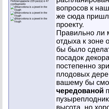
Поблагодарили 229 раз(а) в 47
сообщениях
вопросов к на
же сюда пришли
проекту.
Правильно ли 
отдыха к зоне 
бы было сдела
посадок декор
постепенно зр
плодовых дерев
вашему бы смо
чередованой
п
пузыреплодника
высота, но хор