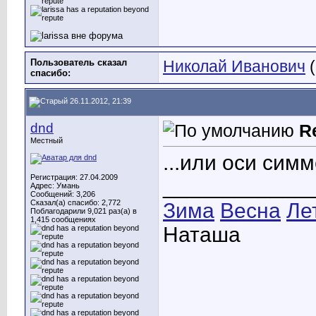
Пользователь сказал
Николай Иванович
(
cпасибо:
26.11.2012, 21:39
dnd
R
Местный
...или оси симм
Регистрация: 27.04.2009
____________
Адрес: Умань
Сообщений: 3,206
Сказал(а) спасибо: 2,772
Зима
Весна
Ле
Поблагодарили 9,021 раз(а) в
1,415 сообщениях
Наташа