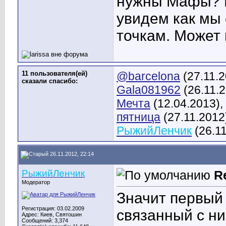
нужны Мафы? К
увидем как мы
точкам. Может 
11 пользователя(ей)
@barcelona
(27.11.
сказали cпасибо:
Gala081962
(26.11.
Мечта
(12.04.2013),
пятница
(27.11.2012
РыжийЛенчик
(26.11
26.11.2012, 22:14
РыжийЛенчик
R
Модератор
Значит первый 
Регистрация: 03.02.2009
связанный с н
Адрес: Киев, Святошин
Сообщений: 3,374