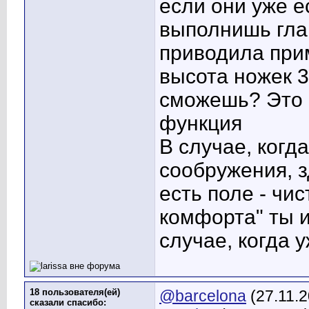
если они уже е
выполнишь гла
приводила при
высота ножек 3
сможешь? Это б
функция
В случае, когд
сообружения, з
есть поле - чи
комфорта" ты 
случае, когда у
18 пользователя(ей)
@barcelona
(27.11.
сказали cпасибо: