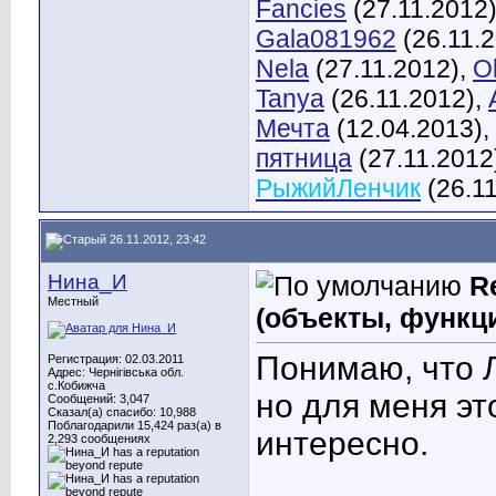
Fancies
(27.11.2012
Gala081962
(26.11.
Nela
(27.11.2012),
O
Tanya
(26.11.2012),
Мечта
(12.04.2013),
пятница
(27.11.2012
РыжийЛенчик
(26.11
26.11.2012, 23:42
Нина_И
R
Местный
(объекты, функц
Понимаю, что 
Регистрация: 02.03.2011
Адрес: Чернігівська обл.
с.Кобижча
но для меня э
Сообщений: 3,047
Сказал(а) спасибо: 10,988
Поблагодарили 15,424 раз(а) в
интересно.
2,293 сообщениях
____________