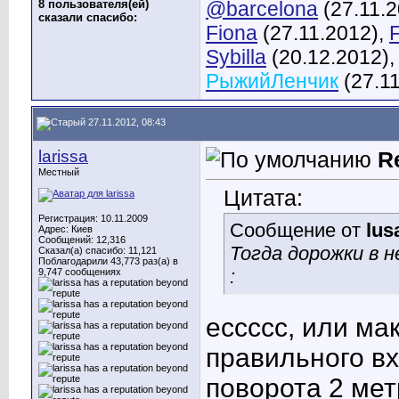
8 пользователя(ей)
@barcelona
(27.11.
сказали cпасибо:
Fiona
(27.11.2012),
Sybilla
(20.12.2012)
РыжийЛенчик
(27.11
27.11.2012, 08:43
larissa
R
Местный
Цитата:
Регистрация: 10.11.2009
Сообщение от
lus
Адрес: Киев
Сообщений: 12,316
Тогда дорожки в 
Сказал(а) спасибо: 11,121
Поблагодарили 43,773 раз(а) в
:
9,747 сообщениях
ессссс
, или ма
правильного вх
поворота 2 ме