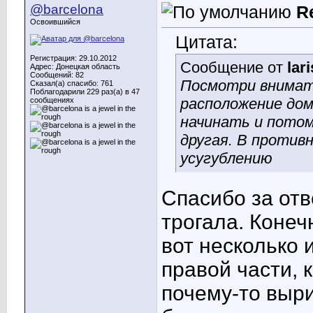
@barcelona
R
Освоившийся
Цитата:
Регистрация: 29.10.2012
Сообщение от
lar
Адрес: Донецкая область
Сообщений: 82
Посмотри внимате
Сказал(а) спасибо: 761
Поблагодарили 229 раз(а) в 47
расположение дом
сообщениях
начинать
и потом
другая.
В противн
усугублению
Спасибо за отв
трогала. Конеч
вот несколько 
правой части, 
почему-то выр