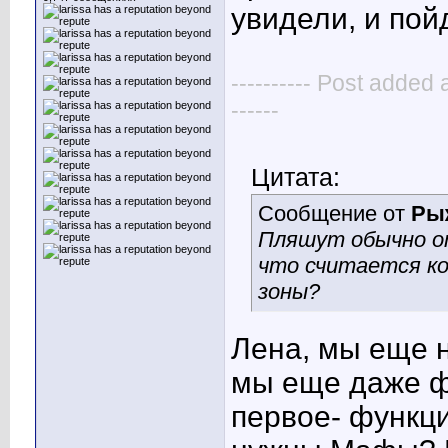
увидели, и по
---------- Post added 
------
Цитата:
Сообщение от
Ры
Пляшут обычно о
что считается ко
зоны?
Лена, мы еще н
мы еще даже ф
первое- функц