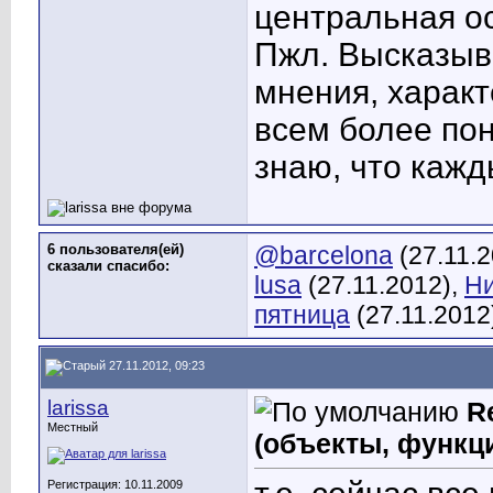
центральная ос
Пжл. Высказыв
мнения, характ
всем более пон
знаю, что кажд
6 пользователя(ей)
@barcelona
(27.11.
сказали cпасибо:
lusa
(27.11.2012),
Ни
пятница
(27.11.2012
27.11.2012, 09:23
larissa
R
Местный
(объекты, функц
Регистрация: 10.11.2009