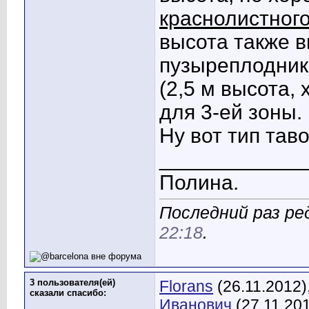
краснолистног
высота также в
пузыреплодник
(2,5 м высота,
для 3-ей зоны.
Ну вот тип таво
____________
Полина.
Последний раз ре
22:18
.
3 пользователя(ей)
Florans
(26.11.2012)
сказали cпасибо:
Иванович
(27.11.20