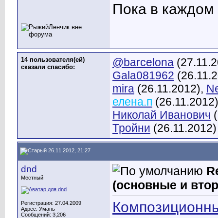
Пока в каждом 
14 пользователя(ей)
@barcelona
(27.11.
сказали cпасибо:
Gala081962
(26.11.
mira
(26.11.2012),
Ne
елена.п
(26.11.2012
Николай Иванович
(
Тройни
(26.11.2012)
26.11.2012, 21:27
dnd
R
Местный
(основные и вто
Композиционны
Регистрация: 27.04.2009
Адрес: Умань
Сообщений: 3,206