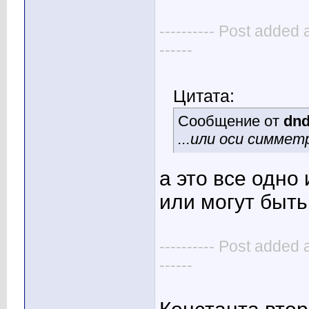
---------- Post added 
------
Цитата:
Сообщение от
dn
...или оси симметр
а это все одно
или могут быт
---------- Post added 
------