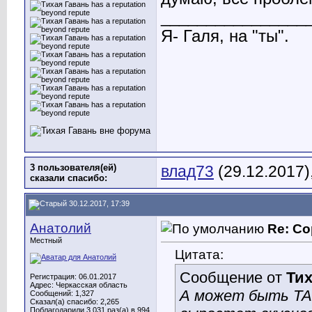
________________
Я- Галя, на "ты".
3 пользователя(ей)
влад73
(29.12.2017)
сказали cпасибо:
30.12.2017, 17:39
Анатолий
Re: Со
Местный
Цитата:
Сообщение от
Тих
Регистрация: 06.01.2017
Адрес: Черкасская область
А может быть ТАК
Сообщений: 1,327
Сказал(а) спасибо: 2,265
Поблагодарили 3,031 раз(а) в 994