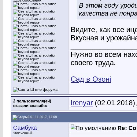
1,252 сообщениях
В этом году урод
качества не понра
Видите, как все ин
Вкусная и урожайн
________________
Нужно во всем нах
своего труда.
Сад в Озоні
2 пользователя(ей)
Irenyar
(02.01.2018)
сказали cпасибо:
01.11.2017, 14:09
Самбука
Re: Со
Увлеченный