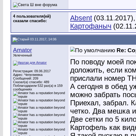
4 пользователя(ей)
Absent
(03.11.2017)
сказали cпасибо:
Картофаныч
(02.11.
03.11.2017, 14:06
Amator
Re: Со
Увлеченный
По поводу моей по
доложить, если ком
Регистрация: 09.06.2017
Адрес: Чепелиевка
прислали номер ТНТ
Сообщений: 209
Сказал(а) спасибо: 489
А сегодня в обед у
Поблагодарили 532 раз(а) в 159
сообщениях
можно забрать пос
Приехал, забрал. К
четко. Два мешка и
Две сетки по 5 кил
Картофель как вид
Я такой пускаю в п