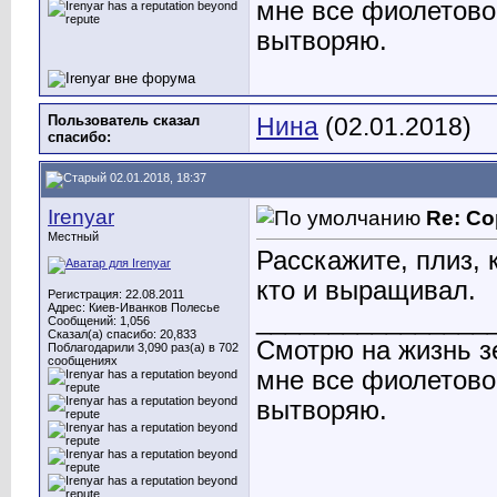
мне все фиолетово.
вытворяю.
Пользователь сказал
Нина
(02.01.2018)
cпасибо:
02.01.2018, 18:37
Irenyar
Re: Со
Местный
Расскажите, плиз, 
кто и выращивал.
Регистрация: 22.08.2011
Адрес: Киев-Иванков Полесье
________________
Сообщений: 1,056
Сказал(а) спасибо: 20,833
Смотрю на жизнь з
Поблагодарили 3,090 раз(а) в 702
сообщениях
мне все фиолетово.
вытворяю.