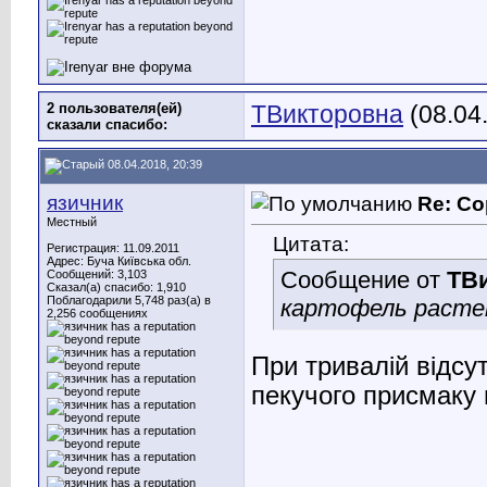
2 пользователя(ей)
ТВикторовна
(08.04
сказали cпасибо:
08.04.2018, 20:39
язичник
Re: Со
Местный
Цитата:
Регистрация: 11.09.2011
Адрес: Буча Київська обл.
Сообщение от
ТВ
Сообщений: 3,103
Сказал(а) спасибо: 1,910
Поблагодарили 5,748 раз(а) в
картофель растет
2,256 сообщениях
При тривалій відсу
пекучого присмаку 