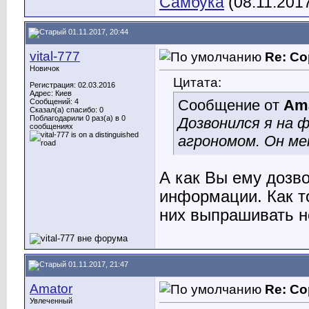
Самбука
(08.11.201
01.11.2017, 20:44
vital-777
Re: Со
Новичок
Цитата:
Регистрация: 02.03.2016
Адрес: Киев
Сообщение от
Am
Сообщений: 4
Сказал(а) спасибо: 0
Поблагодарили 0 раз(а) в 0
Дозвонился я на ф
сообщениях
агрономом. Он мен
А как Вы ему дозво
информации. Как то
них выпрашивать н
01.11.2017, 21:47
Amator
Re: Со
Увлеченный