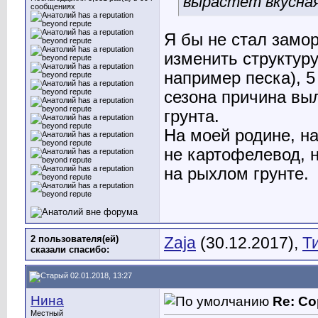
вырастет вкусна
сообщениях
Я бы не стал замо
изменить структуру
например песка), 5
сезона причина вы
грунта.
На моей родине, на
не картофелевод, н
на рыхлом грунте.
2 пользователя(ей)
Zaja
(30.12.2017),
Т
сказали cпасибо:
02.01.2018, 13:27
Нина
Re: Со
Местный