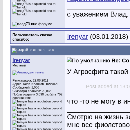
________________
с уважением Влад.
Пользователь сказал
Irenyar
(03.01.2018)
cпасибо:
03.01.2018, 13:00
Irenyar
Re: Со
Местный
У Агросфита такой 
Регистрация: 22.08.2011
Адрес: Киев-Иванков Полесье
---------- Post added at 13:0
Сообщений: 1,056
Сказал(а) спасибо: 20,833
Поблагодарили 3,090 раз(а) в 702
сообщениях
что -то не могу в 
________________
Смотрю на жизнь з
мне все фиолетово.