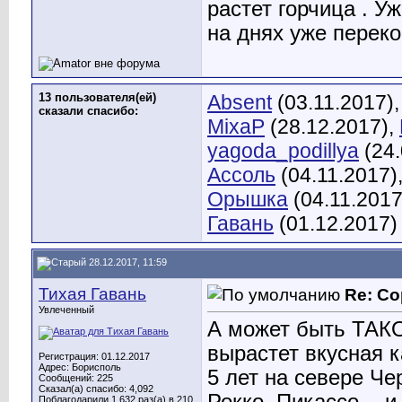
растет горчица . У
на днях уже переко
13 пользователя(ей)
Absent
(03.11.2017)
сказали cпасибо:
MixaP
(28.12.2017),
yagoda_podillya
(24.
Ассоль
(04.11.2017)
Орышка
(04.11.2017
Гавань
(01.12.2017)
28.12.2017, 11:59
Тихая Гавань
Re: Со
Увлеченный
А может быть ТАКО
вырастет вкусная 
Регистрация: 01.12.2017
Адрес: Борисполь
5 лет на севере Че
Сообщений: 225
Сказал(а) спасибо: 4,092
Поблагодарили 1,632 раз(а) в 210