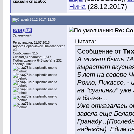
сказали cпасибо:
Нина
(28.12.2017)
28.12.2017, 12:35
влад73
Re: Со
Увлеченный
Цитата:
Регистрация: 11.07.2013
Адрес: Первомайск Николаевская
Сообщение от
Тих
обл.
Сообщений: 315
Сказал(а) спасибо: 1,617
А может быть ТАК
Поблагодарили 645 раз(а) в 232
сообщениях
вырастет вкусна
5 лет на севере Ч
Рокко, Пикассо, -
на "суглинки" уже
а бэ-э-э-...
Уже отказалась о
завела еще Беларо
Гранаду...(Послед
надежды). Едим с