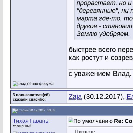
прорастает, но и
"деревянные", ни 
марта где-то, то
другое - становит
Землю удобряем.
быстрее всего пере
как ростут и созре
________________
с уважением Влад.
3 пользователя(ей)
Zaja
(30.12.2017),
Е
сказали cпасибо:
28.12.2017, 13:09
Тихая Гавань
Re: Со
Увлеченный
Цитата: