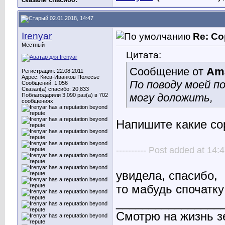
02.01.2018, 14:47
Irenyar
Re: Со
Местный
Цитата:
Сообщение от
Am
Регистрация: 22.08.2011
Адрес: Киев-Иванков Полесье
По поводу моей п
Сообщений: 1,056
Сказал(а) спасибо: 20,833
могу доложить,
Поблагодарили 3,090 раз(а) в 702
сообщениях
Напишите какие со
---------- Post added at 14:4
увидела, спасибо,
то мабудь спочатк
________________
Смотрю на жизнь з