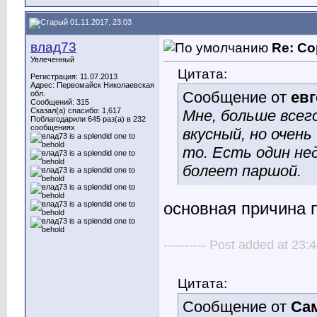
01.11.2017, 23:03
влад73
Re: Со
Увлеченный
Цитата:
Регистрация: 11.07.2013
Адрес: Первомайск Николаевская
Сообщение от
ев
обл.
Сообщений: 315
Сказал(а) спасибо: 1,617
Мне, больше всего
Поблагодарили 645 раз(а) в 232
сообщениях
вкусный, но очен
то. Есть один не
болеет паршой.
основная причина 
---------- Post added at 23:4
Цитата:
Сообщение от
Са