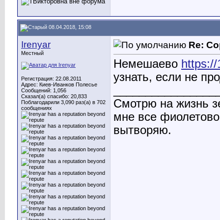
08.04.2018, 15:08
Irenyar
Re: Со
Местный
Немешаево
https:/
узнать, если не пр
Регистрация: 22.08.2011
Адрес: Киев-Иванков Полесье
________________
Сообщений: 1,056
Сказал(а) спасибо: 20,833
Смотрю на жизнь з
Поблагодарили 3,090 раз(а) в 702
сообщениях
мне все фиолетово.
вытворяю.