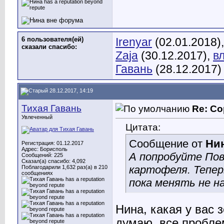
6 пользователя(ей)
Irenyar
(02.01.2018)
сказали cпасибо:
Zaja
(30.12.2017),
в
Гавань
(28.12.2017)
28.12.2017, 14:19
Тихая Гавань
Re: Со
Увлеченный
Цитата:
Сообщение от
Ни
Регистрация: 01.12.2017
Адрес: Борисполь
А попробуйте Пови
Сообщений: 225
Сказал(а) спасибо: 4,092
картофеля. Тепер
Поблагодарили 1,632 раз(а) в 210
сообщениях
пока менять не н
Нина, какая у вас 
думаю, все пробле