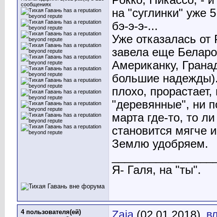
Рокко, Пикассо, - 
сообщениях
на "суглинки" уже 5
бэ-э-э-...
Уже отказалась от 
завела еще Беларос
Американку, Гранад
большие надежды).
плохо, прорастает,
"деревянные", ни п
марта где-то, то ли
становится мягче и
Землю удобряем.
________________
Я- Галя, на "ты".
4 пользователя(ей)
Zaja
(02.01.2018),
в