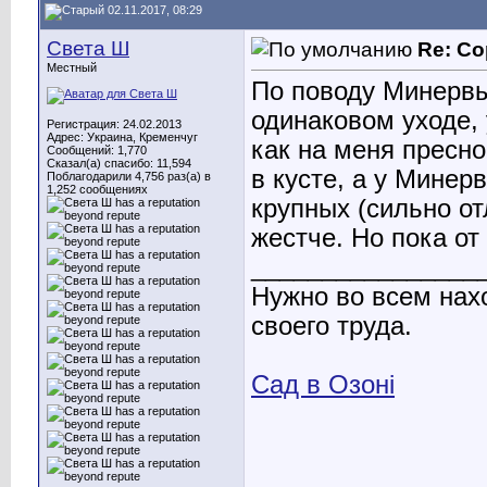
02.11.2017, 08:29
Света Ш
Re: Со
Местный
По поводу Минервы
одинаковом уходе, 
Регистрация: 24.02.2013
Адрес: Украина, Кременчуг
как на меня пресн
Сообщений: 1,770
Сказал(а) спасибо: 11,594
в кусте, а у Минер
Поблагодарили 4,756 раз(а) в
1,252 сообщениях
крупных (сильно о
жестче. Но пока от
________________
Нужно во всем нах
своего труда.
Сад в Озоні