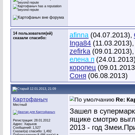
14 пользователя(ей)
afinna
(04.07.2013),
сказали cпасибо:
Inga84
(11.03.2013)
zefirka
(09.01.2013)
елена.п
(24.01.2013
коропец
(09.01.2013
Соня
(06.08.2013)
12.01.2013, 21:09
Картофаныч
Re: К
Местный
Зашел в супермарк
ящике смотрю выг
Регистрация: 28.01.2012
Адрес: Харьков
2013 - год Змеи.П
Сообщений: 1,527
Сказал(а) спасибо: 1,492
Поблагодарили 8,486 раз(а) в