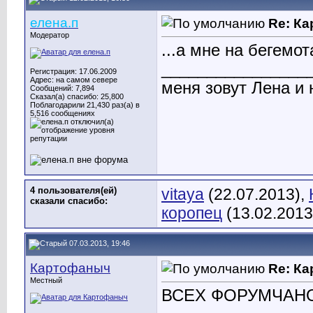
елена.п
Re: К
Модератор
...а мне на бегемо
________________
Регистрация: 17.06.2009
Адрес: на самом севере
меня зовут Лена и 
Сообщений: 7,894
Сказал(а) спасибо: 25,800
Поблагодарили 21,430 раз(а) в
5,516 сообщениях
4 пользователя(ей)
vitaya
(22.07.2013),
сказали cпасибо:
коропец
(13.02.2013
07.03.2013, 19:46
Картофаныч
Re: К
Местный
ВСЕХ ФОРУМЧАНО