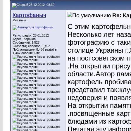
26.12.2012, 08:30
Картофаныч
Re: К
Местный
С этим картофельн
Несколько лет наза
Регистрация: 28.01.2012
Адрес: Харьков
фотографию с таким
Сообщений: 1,527
Сказал(а) спасибо: 1,492
столице Украины г
Поблагодарили 8,486 раз(а) в
1,447 сообщениях
на постсоветском 
.На открытии прису
области.Автор памя
картофель пробива
представил так:кл
недоверия и появля
На открытии памят
.посвященные кар
блюдами из картофе
Печатая эту инфор