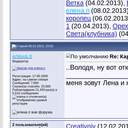
Ветка
(04.02.2013),
елена.п
(08.02.2013
коропец
(06.02.2013
1
(20.04.2013),
Орех
Света(клубника)
(04
08.02.2013, 23:02
елена.п
Re: К
Модератор
..Володя, ну вот о
________________
Регистрация: 17.06.2009
Адрес: на самом севере
меня зовут Лена и 
Сообщений: 7,894
Сказал(а) спасибо: 25,800
Поблагодарили 21,430 раз(а) в
5,516 сообщениях
2 пользователя(ей)
Creativniy
(12.02.20