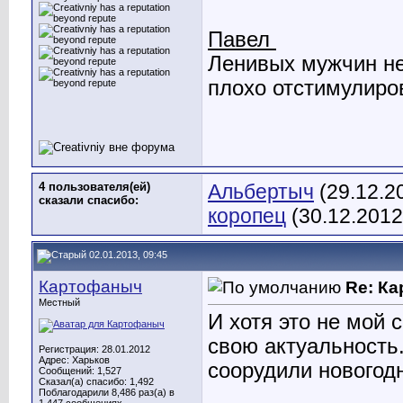
Павел
Ленивых мужчин не
плохо отстимулиро
4 пользователя(ей)
Альбертыч
(29.12.2
сказали cпасибо:
коропец
(30.12.2012
02.01.2013, 09:45
Картофаныч
Re: К
Местный
И хотя это не мой 
свою актуальность
Регистрация: 28.01.2012
Адрес: Харьков
соорудили новогодню
Сообщений: 1,527
Сказал(а) спасибо: 1,492
Поблагодарили 8,486 раз(а) в