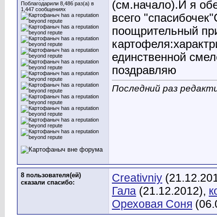
(см.начало).И я о
Поблагодарили 8,486 раз(а) в
1,447 сообщениях
всего "спасибочек
поощрительный при
картофеля:характр
единственной смел
поздравляю
Последний раз редакт
8 пользователя(ей)
Creativniy
(21.12.20
сказали cпасибо:
Гала
(21.12.2012),
к
Ореховая Соня
(06.