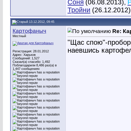
Соня
(06.08.2013),
Тройни
(26.12.2012)
13.12.2012, 09:45
Картофаныч
Re: К
Местный
"Щас спою"-пробор
наевшись картофе
Регистрация: 28.01.2012
Адрес: Харьков
Сообщений: 1,527
Сказал(а) спасибо: 1,492
Поблагодарили 8,486 раз(а) в
1,447 сообщениях