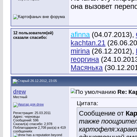
она вызовет переп
12 пользователя(ей)
afinna
(04.07.2013),
сказали cпасибо:
kachtan.21
(26.06.2
mirina
(26.12.2012),
георгина
(24.10.201
Масянька
(30.12.20
26.12.2012, 23:05
drew
Re: К
Местный
Цитата:
Сообщение от
Ка
Регистрация: 25.03.2011
Адрес: черновцы
также поощрител
Сообщений: 596
Сказал(а) спасибо: 2,978
картофеля:характ
Поблагодарили 2,708 раз(а) в 419
сообщениях