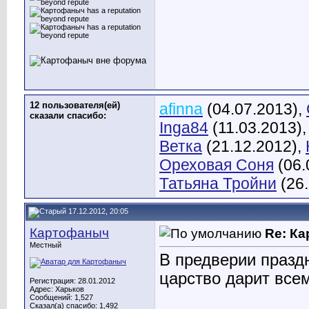
12 пользователя(ей)
afinna
(04.07.2013),
сказали cпасибо:
Inga84
(11.03.2013)
Ветка
(21.12.2012),
Ореховая Соня
(06.
Татьяна Тройни
(26.
17.12.2012, 20:05
Картофаныч
Re: К
Местный
В предверии празд
царство дарит все
Регистрация: 28.01.2012
Адрес: Харьков
Сообщений: 1,527
Сказал(а) спасибо: 1,492