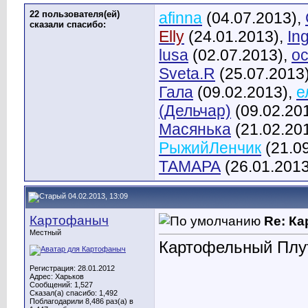
22 пользователя(ей)
afinna
(04.07.2013),
сказали cпасибо:
Elly
(24.01.2013),
In
lusa
(02.07.2013),
o
Sveta.R
(25.07.2013
Гала
(09.02.2013),
е
(Дельчар)
(09.02.20
Масянька
(21.02.20
РыжийЛенчик
(21.0
ТАМАРА
(26.01.2013
04.02.2013, 13:09
Картофаныч
Re: К
Местный
Картофельный Плу
Регистрация: 28.01.2012
Адрес: Харьков
Сообщений: 1,527
Сказал(а) спасибо: 1,492
Поблагодарили 8,486 раз(а) в