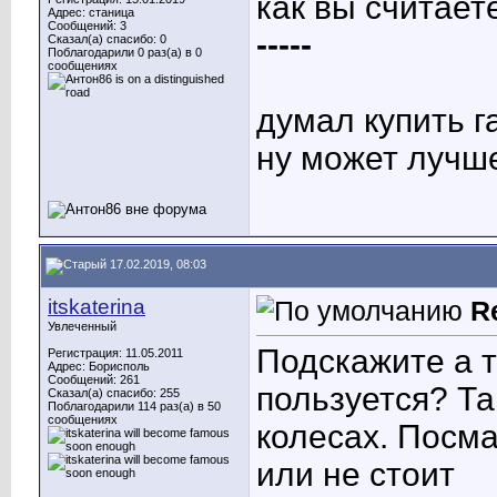
как вы считает
Адрес: станица
Сообщений: 3
-----
Сказал(а) спасибо: 0
Поблагодарили 0 раз(а) в 0
сообщениях
думал купить г
ну может лучше
17.02.2019, 08:03
itskaterina
R
Увлеченный
Подскажите а т
Регистрация: 11.05.2011
Адрес: Борисполь
Сообщений: 261
пользуется? Та
Сказал(а) спасибо: 255
Поблагодарили 114 раз(а) в 50
сообщениях
колесах. Посма
или не стоит