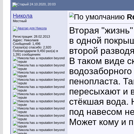
24.10.2020, 20:03
Никола
R
Местный
Вторая "жизнь"
Регистрация: 28.02.2013
в одной покры
Адрес: Николаев
Сообщений: 1,496
Сказал(а) спасибо: 2,920
второй развод
Поблагодарили 9,450 раз(а) в
1,391 сообщениях
В таком виде с
водозаборного
пенопласта. Та
пересыхают и в
стёкшая вода. 
под навесом не
Может кому и п
____________