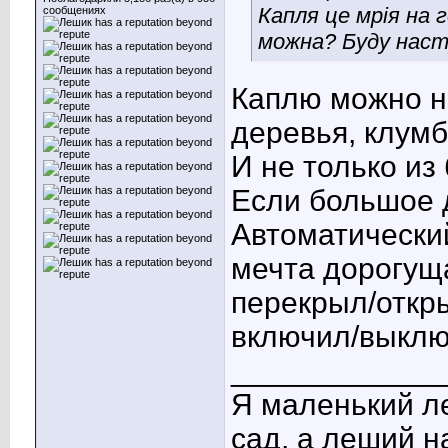
Капля це мрія на 
сообщениях
можна? Буду наст
Каплю можно не
деревья, клумб
И не только из
Если большое д
Автоматически
мечта дорогуща
перекрыл/откры
включил/выключ
____________
Я маленький ле
сад, а леший 