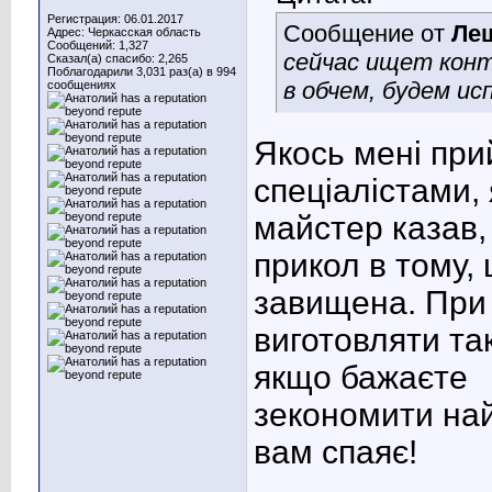
Регистрация: 06.01.2017
Сообщение от
Ле
Адрес: Черкасская область
Сообщений: 1,327
сейчас ищет кон
Сказал(а) спасибо: 2,265
Поблагодарили 3,031 раз(а) в 994
в обчем, будем и
сообщениях
Якось мені при
спеціалістами,
майстер казав,
прикол в тому,
завищена. При 
виготовляти так
якщо бажаєте
зекономити най
вам спаяє!