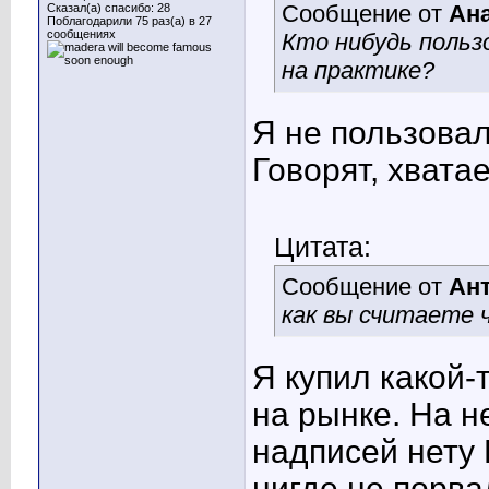
Сообщение от
Ан
Сказал(а) спасибо: 28
Поблагодарили 75 раз(а) в 27
сообщениях
Кто нибудь польз
на практике?
Я не пользовал
Говорят, хватае
Цитата:
Сообщение от
Ан
как вы считаете
Я купил какой-
на рынке. На н
надписей нету
нигде не порва