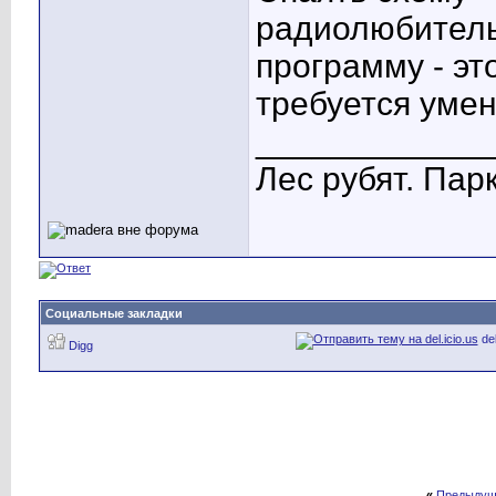
радиолюбитель 
программу - эт
требуется умен
____________
Лес рубят. Парк
Социальные закладки
del
Digg
«
Предыдущ