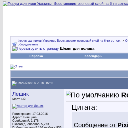
Форум дачников Украины. Восстановим озоновый слой на 6-ти сотках!
>
О
оборудование
Шланг для полива
Справка
Календарь
04.05.2018, 15:56
Лешик
R
Местный
Цитата:
Регистрация: 17.03.2016
Адрес: Київщина
Сообщений: 1,176
Сообщение от
Pix
Сказал(а) спасибо: 5,273
Поблагодарили 5,186 раз(а) в 936