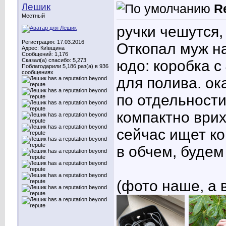
Лешик
R
Местный
ручки чешутся,
Регистрация: 17.03.2016
Откопал муж на
Адрес: Київщина
Сообщений: 1,176
Сказал(а) спасибо: 5,273
юдо: коробка 
Поблагодарили 5,186 раз(а) в 936
сообщениях
для полива. ок
по отдельности
компактно врих
сейчас ищет к
в обчем, будем
(фото наше, а в