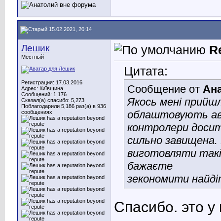
15.02.2021, 20:14
Лешик
R
Местный
Цитата:
Регистрация: 17.03.2016
Сообщение от
Ан
Адрес: Київщина
Сообщений: 1,176
Якось мені прийшл
Сказал(а) спасибо: 5,273
Поблагодарили 5,186 раз(а) в 936
облаштовують авт
сообщениях
контролери досить
сильно завищена. 
виготовляти такі
бажаєте
зекономити найдіт
Спасибо. это у