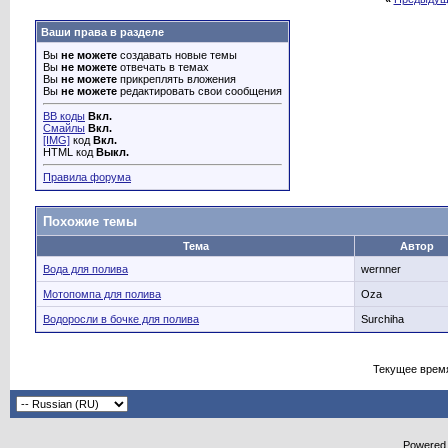
Ваши права в разделе
Вы
не можете
создавать новые темы
Вы
не можете
отвечать в темах
Вы
не можете
прикреплять вложения
Вы
не можете
редактировать свои сообщения
BB коды
Вкл.
Смайлы
Вкл.
[IMG]
код
Вкл.
HTML код
Выкл.
Правила форума
Похожие темы
Тема
Автор
Вода для полива
wernner
Мотопомпа для полива
Oza
Водоросли в бочке для полива
Surchiha
Текущее врем
Powered b