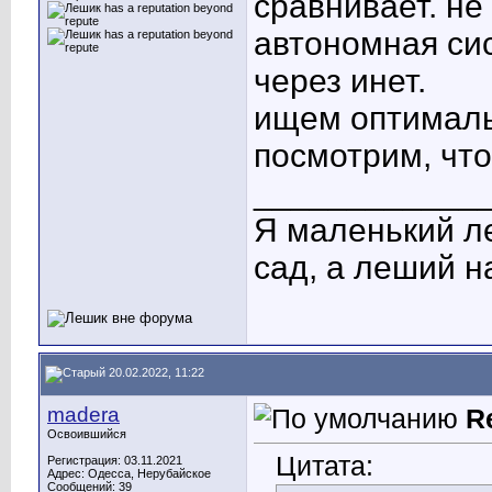
сравнивает. не
автономная сис
через инет.
ищем оптималь
посмотрим, что
____________
Я маленький ле
сад, а леший 
20.02.2022, 11:22
madera
R
Освоившийся
Цитата:
Регистрация: 03.11.2021
Адрес: Одесса, Нерубайское
Сообщений: 39