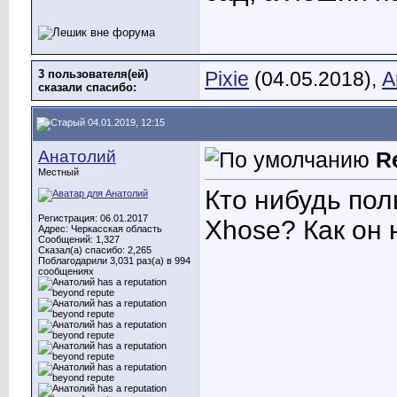
3 пользователя(ей)
Pixie
(04.05.2018),
А
сказали cпасибо:
04.01.2019, 12:15
Анатолий
R
Местный
Кто нибудь по
Регистрация: 06.01.2017
Xhose? Как он 
Адрес: Черкасская область
Сообщений: 1,327
Сказал(а) спасибо: 2,265
Поблагодарили 3,031 раз(а) в 994
сообщениях