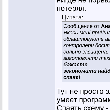
потерял.
Цитата:
Сообщение от
Ан
Якось мені прийшл
облаштовують авт
контролери досить
сильно завищена. 
виготовляти такі 
бажаєте
зекономити найд
спаяє!
Тут не просто э
умеет програм
Спаять схему -