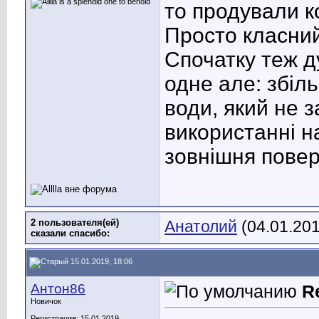
то продували ко
Просто класний
Спочатку теж д
одне але: збіль
води, який не 
використанні на
зовнішня пове
2 пользователя(ей)
Анатолий
(04.01.20
сказали cпасибо:
15.01.2019, 18:06
Антон86
R
Новичок
Регистрация: 15.01.2019