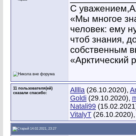
С уважением,А
«Мы многое зна
человек: ему н
чтоб знания, д
собственным в
«Арктический 
11 пользователя(ей)
Alllla
(26.10.2020),
A
сказали cпасибо:
Goldi
(29.10.2020),
Natali99
(15.02.2021
VitalyT
(26.10.2020)
14.02.2021, 23:27