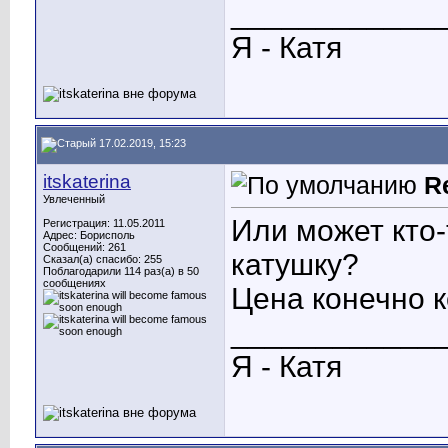
____________
Я - Катя
17.02.2019, 15:23
itskaterina
R
Увлеченный
Или может кто-
Регистрация: 11.05.2011
Адрес: Борисполь
Сообщений: 261
катушку?
Сказал(а) спасибо: 255
Поблагодарили 114 раз(а) в 50
сообщениях
Цена конечно ко
____________
Я - Катя