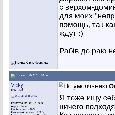
с верхом-домик
для моих "неп
помощь, так ка
ждут :)
____________
Рабів до раю н
10.02.2010, 10:04
Vicky
О
Местный
Я тоже ищу себ
Регистрация: 03.02.2009
ничего подходя
Адрес: Киев
Сообщений: 2,879
Сказал(а) спасибо: 1,355