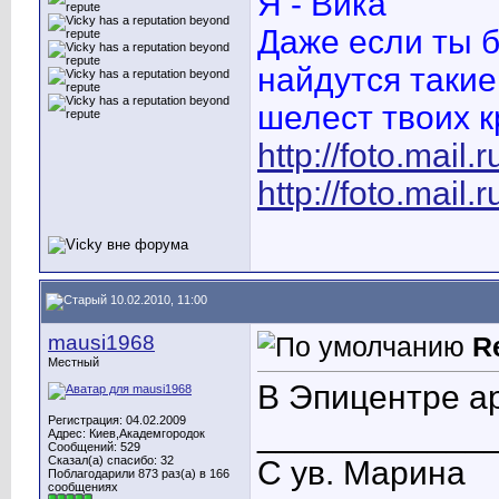
Я - Вика
Даже если ты б
найдутся такие
шелест твоих к
http://foto.mail.
http://foto.mail.
10.02.2010, 11:00
mausi1968
R
Местный
В Эпицентре а
Регистрация: 04.02.2009
____________
Адрес: Киев,Академгородок
Сообщений: 529
Сказал(а) спасибо: 32
С ув. Марина
Поблагодарили 873 раз(а) в 166
сообщениях