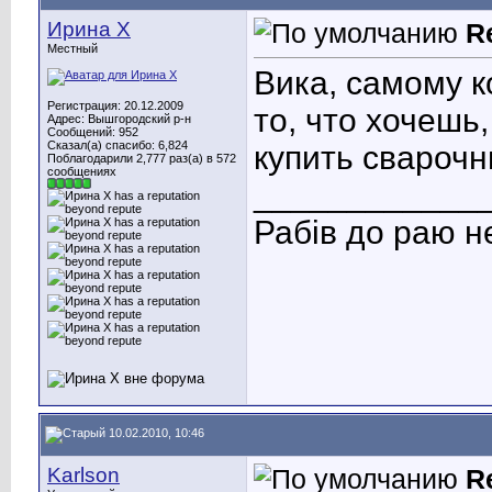
Ирина X
R
Местный
Вика, самому 
Регистрация: 20.12.2009
то, что хочешь
Адрес: Вышгородский р-н
Сообщений: 952
Сказал(а) спасибо: 6,824
купить свароч
Поблагодарили 2,777 раз(а) в 572
сообщениях
____________
Рабів до раю н
10.02.2010, 10:46
Karlson
R