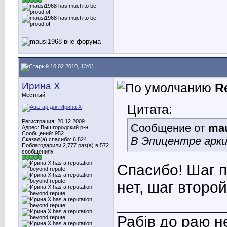
10.02.2010, 13:01
Ирина X
R
Местный
Цитата:
Регистрация: 20.12.2009
Сообщение от
mau
Адрес: Вышгородский р-н
Сообщений: 952
В Эпицентре арк
Сказал(а) спасибо: 6,824
Поблагодарили 2,777 раз(а) в 572
сообщениях
Спасибо! Шаг п
нет, шаг второ
____________
Рабів до раю н