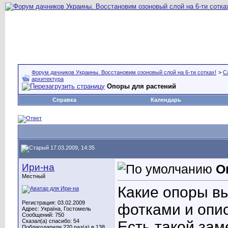
Форум дачников Украины. Восстановим озоновый слой на 6-ти сотках!
>
С
архитектура
Опоры для растений
Справка
Календарь
17.03.2009, 14:35
Ири-на
О
Местный
Какие опоры в
Регистрация: 03.02.2009
фотками и опи
Адрес: Україна, Гостомель
Сообщений: 750
Сказал(а) спасибо: 54
Есть такой зам
Поблагодарили 220 раз(а) в 138