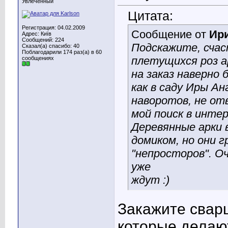
Увлеченный
Цитата:
Регистрация: 04.02.2009
Сообщение от
Ир
Адрес: Київ
Сообщений: 224
Подскажите, счас
Сказал(а) спасибо: 40
Поблагодарили 174 раз(а) в 60
плетущихся роз а
сообщениях
на заказ наверно 
как в саду Иры Ан
наворотов, не от
мой поиск в инте
Деревянные арки 
домиком, но они 
"непросторов". О
уже
ждут :)
Закажите свар
которые делаю