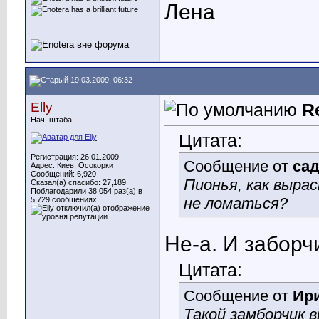
Лена
19.03.2009, 06:32
Elly
R
Нач. штаба
Цитата:
Регистрация: 26.01.2009
Сообщение от
са
Адрес: Киев, Осокорки
Сообщений: 6,920
Пионья, как выра
Сказал(а) спасибо: 27,189
Поблагодарили 38,054 раз(а) в
не ломаться?
5,729 сообщениях
Не-а. И забор
Цитата:
Сообщение от
Ир
Такой замборчик в