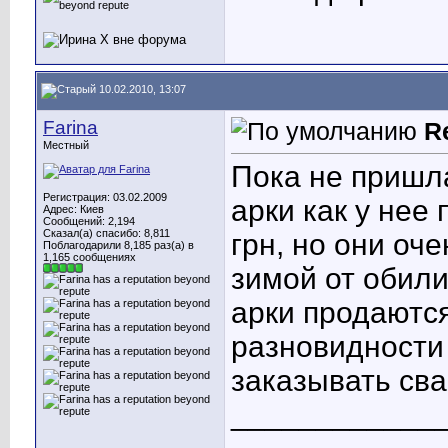
10.02.2010, 13:07
Farina
R
Местный
Пока не пришла
Регистрация: 03.02.2009
арки как у нее
Адрес: Киев
Сообщений: 2,194
Сказал(а) спасибо: 8,811
грн, но они оч
Поблагодарили 8,185 раз(а) в
1,165 сообщениях
зимой от обил
арки продаются
разновидности 
заказывать сва
____________