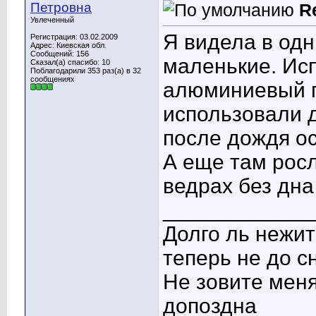
Петровна
R
Увлеченный
Я видела в одн
Регистрация: 03.02.2009
Адрес: Киевская обл.
Сообщений: 156
маленькие. Исп
Сказал(а) спасибо: 10
Поблагодарили 353 раз(а) в 32
сообщениях
алюминиевый п
использовали д
после дождя о
А еще там рос
ведрах без дна
____________
Долго ль нежит
теперь не до с
Не зовите меня
допоздна