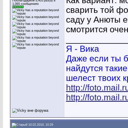
Как вариант: м
Поблагодарили 5,403 раз(а) в
1,065 сообщениях
сварить той фо
саду у Анюты ес
смотрится оче
____________
Я - Вика
Даже если ты б
найдутся такие
шелест твоих к
http://foto.mail.
http://foto.mail.
10.02.2010, 10:29