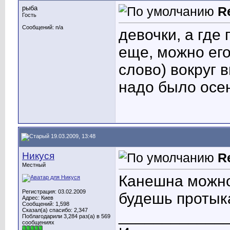
рыба
R
Гость
Сообщений: n/a
девочки, а где
еще, можно его
слово) вокруг 
надо было осе
19.03.2009, 13:48
Никуся
R
Местный
Канешна можно,
Регистрация: 03.02.2009
будешь протыкат
Адрес: Киев
Сообщений: 1,598
Сказал(а) спасибо: 2,347
____________
Поблагодарили 3,284 раз(а) в 569
сообщениях