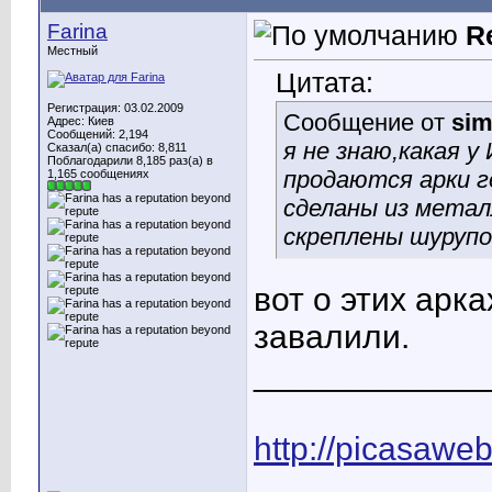
Farina
R
Местный
Цитата:
Регистрация: 03.02.2009
Сообщение от
si
Адрес: Киев
Сообщений: 2,194
я не знаю,какая у
Сказал(а) спасибо: 8,811
Поблагодарили 8,185 раз(а) в
продаются арки г
1,165 сообщениях
сделаны из метал
скреплены шурупо
вот о этих арк
завалили.
____________
http://picasawe