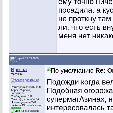
ему точно ниче
посадила. а ку
не проткну там
ли, что есть в
меня нет никак
19.03.2009,
14:18
Ири-на
Re: О
Местный
Подожди когда вел
Регистрация: 03.02.2009
Подобная огорожа
Адрес: Україна,
Гостомель
Сообщений: 750
супермагАзинах, 
Сказал(а) спасибо: 54
Поблагодарили 220
интересовалась та
раз(а) в 138 сообщениях