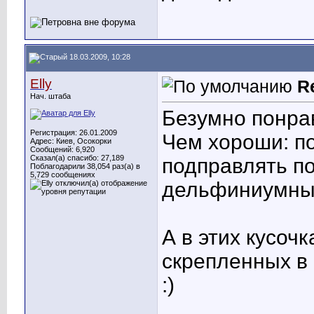
18.03.2009, 10:28
Elly
R
Нач. штаба
Безумно понра
Регистрация: 26.01.2009
Чем хороши: по
Адрес: Киев, Осокорки
Сообщений: 6,920
Сказал(а) спасибо: 27,189
подправлять по
Поблагодарили 38,054 раз(а) в
5,729 сообщениях
дельфиниумны
А в этих кусоч
скрепленных в 
:)
____________