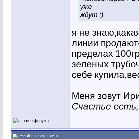
уже
ждут :)
я не знаю,кака
линии продаютс
пределах 100г
зеленых трубо
себе купила,ве
____________
Меня зовут Ир
Счастье есть,
10.02.2010, 13:18