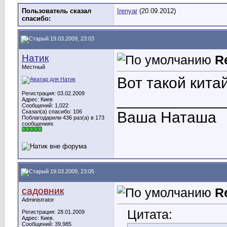
Пользователь сказал
Irenyar
(20.09.2012)
cпасибо:
19.03.2009, 23:03
Натик
R
Местный
Вот такой кита
Регистрация: 03.02.2009
____________
Адрес: Киев
Сообщений: 1,022
Сказал(а) спасибо: 106
Ваша Наташа
Поблагодарили 436 раз(а) в 173
сообщениях
19.03.2009, 23:05
садовник
R
Administrator
Цитата:
Регистрация: 28.01.2009
Адрес: Киев.
Сообщений: 39,985