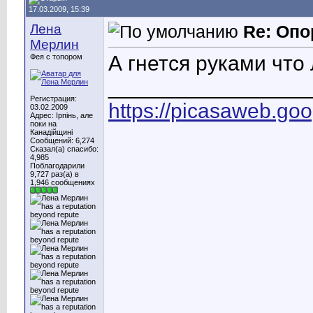
17.03.2009, 15:39
Лена
Re: Опо
Мерлин
А гнется руками что
Фея с топором
_________________
Регистрация:
https://picasaweb.g
03.02.2009
Адрес: Ірпінь, але
поки на
Канадійщині
Сообщений: 6,274
Сказал(а) спасибо:
4,985
Поблагодарили
9,727 раз(а) в
1,946 сообщениях