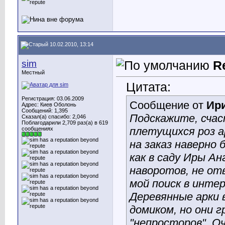
10.02.2010, 13:14
sim
R
Местный
Цитата:
Регистрация: 03.06.2009
Сообщение от
Ир
Адрес: Киев Оболонь
Сообщений: 1,395
Подскажите, счас
Сказал(а) спасибо: 2,046
Поблагодарили 2,709 раз(а) в 619
плетущихся роз а
сообщениях
на заказ наверно 
как в саду Иры Ан
наворотов, не от
мой поиск в инте
Деревянные арки 
домиком, но они 
"непросторов". О