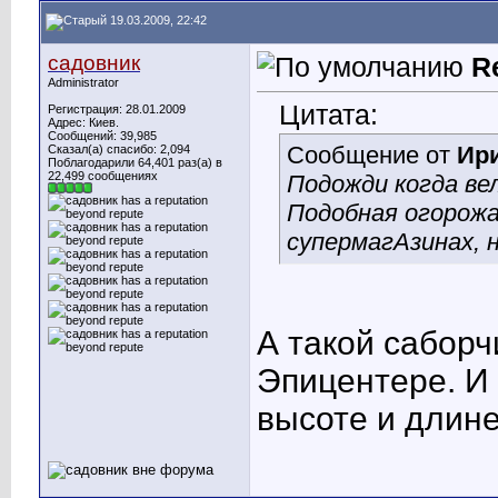
19.03.2009, 22:42
садовник
R
Administrator
Цитата:
Регистрация: 28.01.2009
Адрес: Киев.
Сообщений: 39,985
Сообщение от
Ир
Сказал(а) спасибо: 2,094
Поблагодарили 64,401 раз(а) в
22,499 сообщениях
Подожди когда ве
Подобная огорож
супермагАзинах, н
А такой саборч
Эпицентере. И
высоте и длине