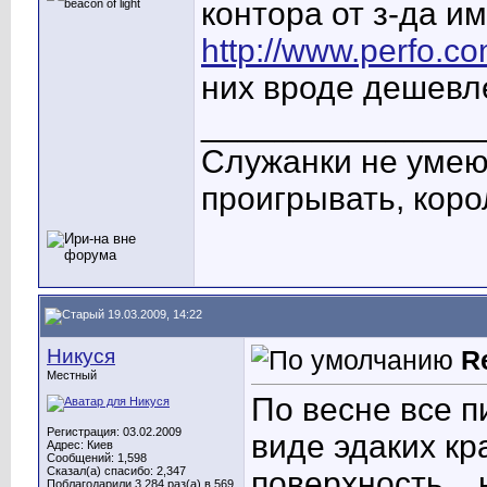
контора от з-да им
http://www.perfo.c
них вроде дешевл
_______________
Служанки не умею
проигрывать, кор
19.03.2009, 14:22
Никуся
R
Местный
По весне все п
Регистрация: 03.02.2009
виде эдаких кр
Адрес: Киев
Сообщений: 1,598
Сказал(а) спасибо: 2,347
поверхность
, 
Поблагодарили 3,284 раз(а) в 569