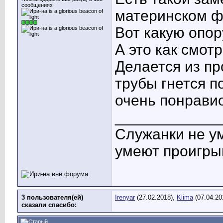
сообщениях
материнском фо
Вот какую опор
А это как смот
Делается из п
трубы гнется п
очень понрави
____________
Служанки не у
умеют проигры
3 пользователя(ей)
Irenyar
(27.02.2018),
Klima
(07.04.20
сказали cпасибо: