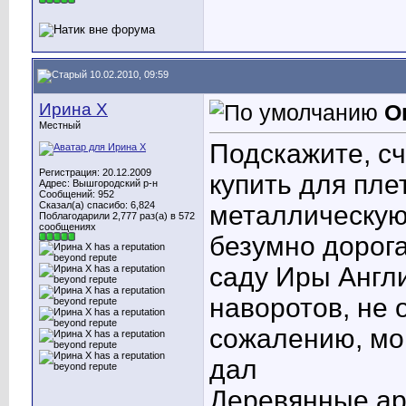
10.02.2010, 09:59
Ирина X
О
Местный
Подскажите, сч
Регистрация: 20.12.2009
купить для пле
Адрес: Вышгородский р-н
Сообщений: 952
Сказал(а) спасибо: 6,824
металлическую
Поблагодарили 2,777 раз(а) в 572
сообщениях
безумно дорога
саду Иры Англи
наворотов, не 
сожалению, мо
дал
Деревянные ар