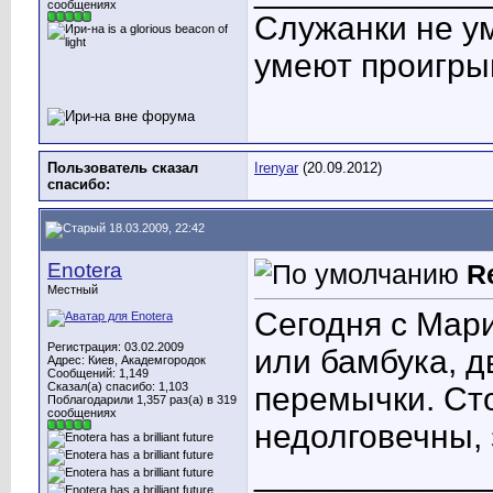
сообщениях
Служанки не у
умеют проигры
Пользователь сказал
Irenyar
(20.09.2012)
cпасибо:
18.03.2009, 22:42
Enotera
R
Местный
Сегодня с Мар
Регистрация: 03.02.2009
или бамбука, д
Адрес: Киев, Академгородок
Сообщений: 1,149
Сказал(а) спасибо: 1,103
перемычки. Сто
Поблагодарили 1,357 раз(а) в 319
сообщениях
недолговечны, 
____________