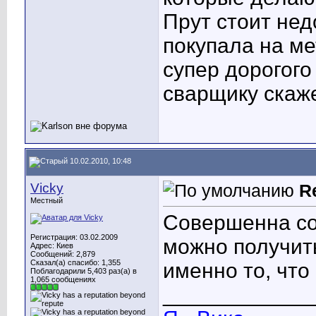
Прут стоит нед
покупала на ме
супер дорогого
сварщику скаж
10.02.2010, 10:48
Vicky
R
Местный
Совершенна со
Регистрация: 03.02.2009
можно получить
Адрес: Киев
Сообщений: 2,879
Сказал(а) спасибо: 1,355
именно то, что
Поблагодарили 5,403 раз(а) в
1,065 сообщениях
____________