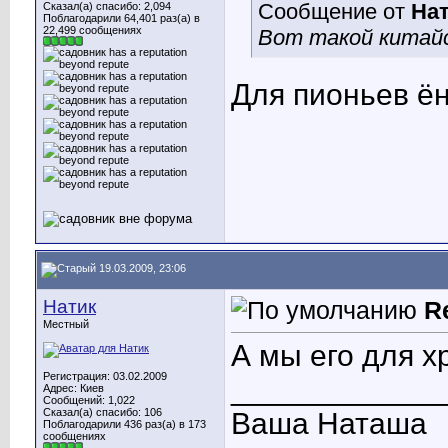
Сообщение от
На
Сказал(а) спасибо: 2,094
Поблагодарили 64,401 раз(а) в
22,499 сообщениях
Вот такой китайс
Для пионьев ён
19.03.2009, 23:06
Натик
R
Местный
А мы его для хр
Регистрация: 03.02.2009
____________
Адрес: Киев
Сообщений: 1,022
Сказал(а) спасибо: 106
Ваша Наташа
Поблагодарили 436 раз(а) в 173
сообщениях