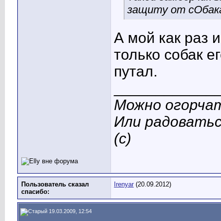
защиту от сОбак
А мой как раз 
только собак е
путал.
____________
Можно огорчат
Или радоватьс
(с)
Пользователь сказал
Irenyar
(20.09.2012)
cпасибо:
19.03.2009, 12:54