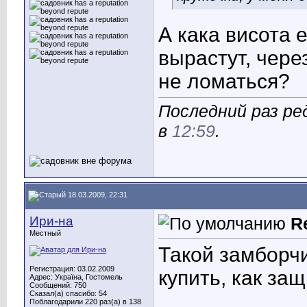
А кака висота 
вырастут, чере
не ломаться?
Последний раз ре
в
12:59
.
18.03.2009, 22:31
Ири-на
R
Местный
Такой замборчи
Регистрация: 03.02.2009
купить, как за
Адрес: Україна, Гостомель
Сообщений: 750
Сказал(а) спасибо: 54
____________
Поблагодарили 220 раз(а) в 138