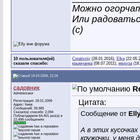
Можно огорчат
Или радоватьс
(с)
10 пользователя(ей)
Creativniy
(28.01.2016),
Elka
(22.05.
сказали cпасибо:
крымчанка
(08.07.2011),
медуза
(18
18.03.2009, 22:26
садовник
R
Administrator
Цитата:
Регистрация: 28.01.2009
Адрес: Киев.
Сообщений: 39,985
Сообщение от
Ell
Сказал(а) спасибо: 2,094
Поблагодарили 64,401 раз(а) в
22,499 сообщениях
А в этих кусочках
кружочки, у меня 