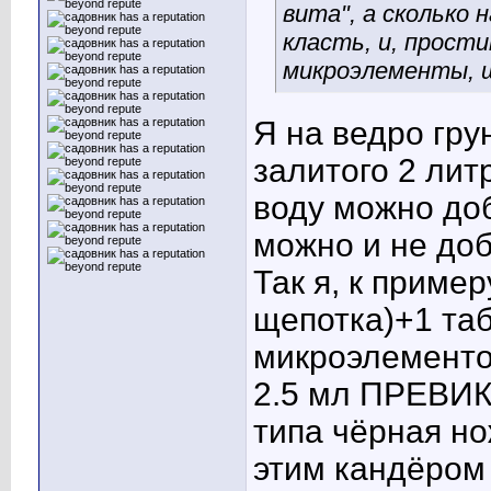
вита", а сколько 
класть, и, прост
микроэлементы, ш
Я на ведро гру
залитого 2 лит
воду можно до
можно и не доб
Так я, к приме
щепотка)+1 таб
микроэлементов
2.5 мл ПРЕВИК
типа чёрная но
этим кандёром 