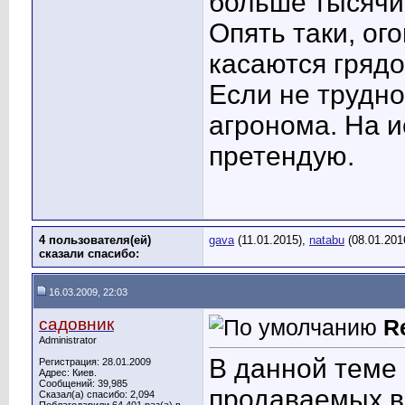
больше тысячи
Опять таки, ог
касаются грядо
Если не трудно
агронома. На и
претендую.
4 пользователя(ей)
gava
(11.01.2015),
natabu
(08.01.201
сказали cпасибо:
16.03.2009, 22:03
садовник
R
Administrator
В данной теме 
Регистрация: 28.01.2009
Адрес: Киев.
Сообщений: 39,985
продаваемых в
Сказал(а) спасибо: 2,094