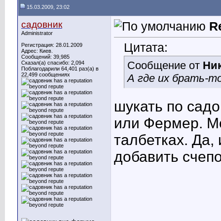
15.03.2009, 23:02
садовник
R
Administrator
Цитата:
Регистрация: 28.01.2009
Адрес: Киев.
Сообщений: 39,985
Сообщение от
Ни
Сказал(а) спасибо: 2,094
Поблагодарили 64,401 раз(а) в
22,499 сообщениях
А где их брать-т
шукать по сад
или Фермер. М
талбетках. Да,
добавить счепо