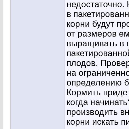
недостаточно. 
в пакетированн
корни будут пр
от размеров е
выращивать в в
пакетированной
плодов. Прове
на ограниченн
определению б
Кормить придет
когда начинать
производить вн
корни искать п