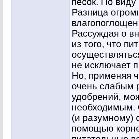
песок. По виду
Разница огром
влагопоглощен
Рассуждая о вн
из того, что п
осуществляться
не исключает п
Но, применяя 
очень слабым 
удобрений, мож
необходимым. 
(и разумному) 
помощью корней
питательные в