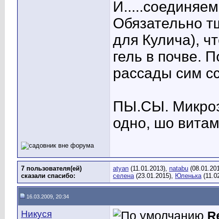
И.....соединяе
Обязательно т
для Кулича), 
гель в почве. 
рассады сим сс
ПЫ.СЫ. Микроэ
одно, шо вита
7 пользователя(ей)
atyan
(11.01.2013),
natabu
(08.01.20
сказали cпасибо:
селена
(23.01.2015),
Юленька
(11.0
16.03.2009, 20:34
Никуся
R