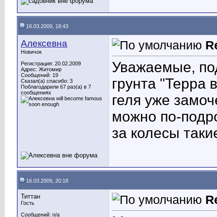
16.03.2009, 18:43
Алексевна
R
Новичок
Уважаемые, под
Регистрация: 20.02.2009
Адрес: Житомир
Сообщений: 19
грунта "Терра 
Сказал(а) спасибо: 3
Поблагодарили 67 раз(а) в 7
сообщениях
геля уже замоч
можно по-подр
за колесы таки
16.03.2009, 20:18
Титтан
R
Гость
Сообщений: n/a