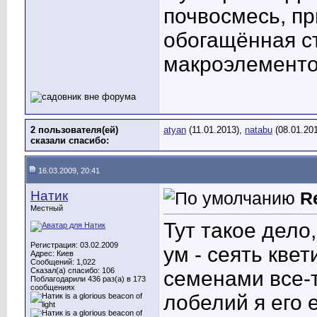
почвосмесь, пр
обогащённая с
макроэлементо
2 пользователя(ей)
atyan
(11.01.2013),
natabu
(08.01.20
сказали cпасибо:
16.03.2009, 20:41
Натик
R
Местный
Тут такое дело
Регистрация: 03.02.2009
ум - сеять кве
Адрес: Киев
Сообщений: 1,022
Сказал(а) спасибо: 106
семенами все-т
Поблагодарили 436 раз(а) в 173
сообщениях
лобелий я его 