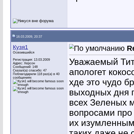
16.03.2009, 20:37
Кузя1
R
Освоившийся
Уважаемый Титт
Регистрация: 13.03.2009
Адрес: Херсон
Сообщений: 148
апологет кокос
Сказал(а) спасибо: 47
Поблагодарили 118 раз(а) в 40
сообщениях
хде это чудо б
выходных дня п
всех Зеленых 
вопросами про 
их изумленным 
таких даже не 