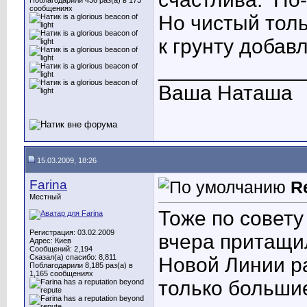
Поблагодарили 436 раз(а) в 173
сообщениях
Но чистый толь
к грунту добавл
____________
Ваша Наташа
15.03.2009, 18:26
Farina
R
Местный
Тоже по совету
Регистрация: 03.02.2009
вчера притащил
Адрес: Киев
Сообщений: 2,194
Сказал(а) спасибо: 8,811
Новой Линии р
Поблагодарили 8,185 раз(а) в
1,165 сообщениях
только большие