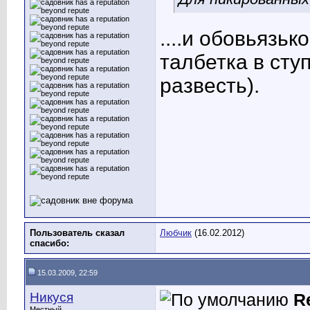
....и обовьязь
талбетка в сту
развесть).
Пользователь сказал
Любчик
(16.02.2012)
cпасибо:
15.03.2009, 22:59
Никуся
R
Местный