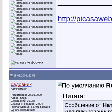
____________
http://picasawe
15.03.2009, 22:58
садовник
R
Administrator
Цитата:
Регистрация: 28.01.2009
Адрес: Киев.
Сообщений: 39,985
Сообщение от
На
Сказал(а) спасибо: 2,094
Поблагодарили 64,401 раз(а) в
22,499 сообщениях
Для пикированных