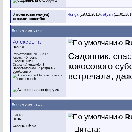
3 пользователя(ей)
4unga
(19.01.2013),
atyan
(11.01.201
сказали cпасибо:
16.03.2009, 21:12
Алексевна
R
Новичок
Садовник, спа
Регистрация: 20.02.2009
Адрес: Житомир
Сообщений: 19
кокосового суб
Сказал(а) спасибо: 3
Поблагодарили 67 раз(а) в 7
сообщениях
встречала, да
16.03.2009, 21:45
Титтан
R
Гость
Сообщений: n/a
Цитата: