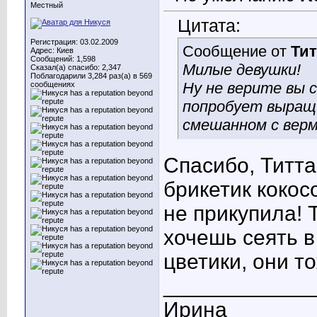
Местный
Цитата:
Регистрация: 03.02.2009
Сообщение от
Тит
Адрес: Киев
Сообщений: 1,598
Милые девушки!
Сказал(а) спасибо: 2,347
Поблагодарили 3,284 раз(а) в 569
Ну не верите вы 
сообщениях
попробует выращи
смешанном с верм
Спасибо, Титта
брикетик кокос
не прикупила! 
хочешь сеять в 
цветики, они то
____________
Ирина