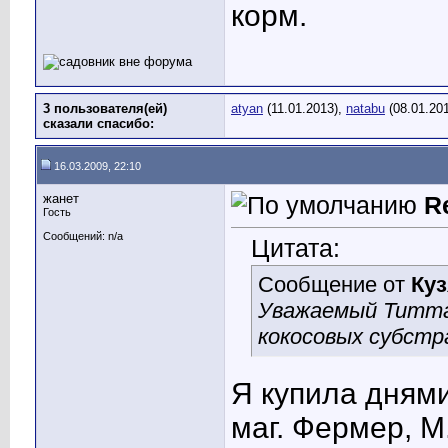
корм.
3 пользователя(ей)
atyan
(11.01.2013),
natabu
(08.01.20
сказали cпасибо:
16.03.2009, 22:10
жанет
R
Гость
Сообщений: n/a
Цитата:
Сообщение от
Куз
Уважаемый Титтан
кокосовых субстр
Я купила днями
маг. Фермер, М