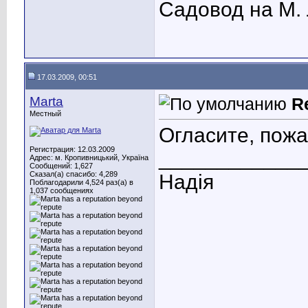
Садовод на М. 
17.03.2009, 00:51
Marta
R
Местный
Огласите, пожа
Регистрация: 12.03.2009
____________
Адрес: м. Кропивницький, Україна
Сообщений: 1,627
Сказал(а) спасибо: 4,289
Надія
Поблагодарили 4,524 раз(а) в
1,037 сообщениях