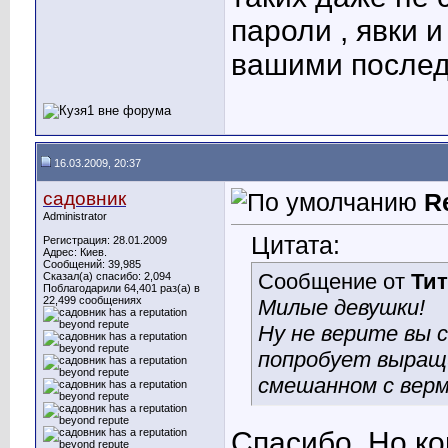
пароли , явки 
вашими послед
16.03.2009, 20:37
садовник
R
Administrator
Цитата:
Регистрация: 28.01.2009
Адрес: Киев.
Сообщений: 39,985
Сообщение от
Тит
Сказал(а) спасибо: 2,094
Поблагодарили 64,401 раз(а) в
22,499 сообщениях
Милые девушки!
Ну не верите вы 
попробует выращи
смешанном с верми
Спасибо. Но ко