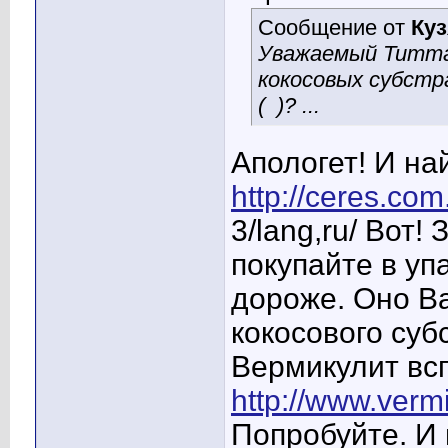
Сообщение от
Куз
Уважаемый Титтан
кокосовых субстр
(
)? ...
Апологет! И на
http://ceres.co
3/lang,ru/ Вот!
покупайте в уп
дороже. Оно Ва
кокосового суб
Вермикулит вс
http://www.verm
Попробуйте. И