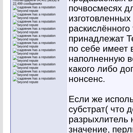
Поблагодарили 64,401 раз(а) в
22,499 сообщениях
почвосмесях д
изготовленных 
раскислённого
принадлежат Т
по себе имеет 
наполненную в
какого либо до
нонсенс.
Если же испол
субстрат( что д
разрыхлитель 
значение, перл