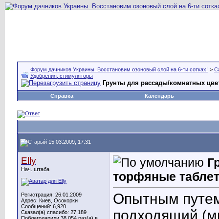
Форум дачников Украины. Восстановим озоновый слой на 6-ти сотках!
>
С
Удобрения, стимуляторы
Грунты для рассады/комнатных цве
Справка
Календарь
15.03.2009, 17:31
Elly
Г
Нач. штаба
торфяные табле
Опытным путем
Регистрация: 26.01.2009
Адрес: Киев, Осокорки
Сообщений: 6,920
подходящий (мн
Сказал(а) спасибо: 27,189
Поблагодарили 38,054 раз(а) в