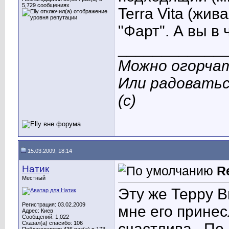
5,729 сообщениях
Terra Vita (жи
"Фарт". А вы в 
____________
Можно огорчат
Или радоватьс
(с)
15.03.2009, 18:14
Натик
R
Местный
Эту же Терру В
Регистрация: 03.02.2009
мне его принес
Адрес: Киев
Сообщений: 1,022
Сказал(а) спасибо: 106
счастлива.
По-