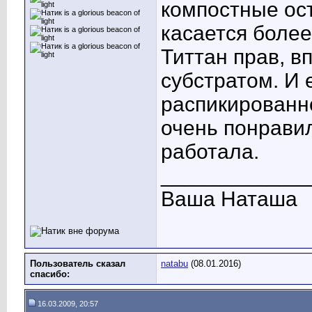
компостные ост
касается более
Титтан прав, в
субстратом. И 
распикированн
очень понрави
работала.
____________
Ваша Наташа
Пользователь сказал
natabu
(08.01.2016)
cпасибо:
16.03.2009, 20:57