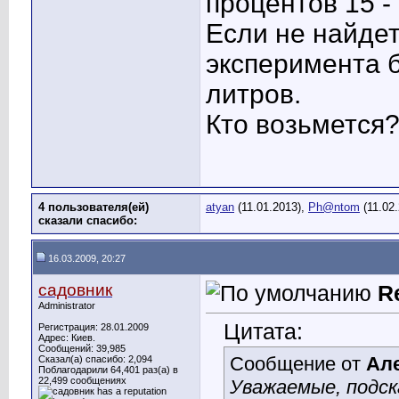
процентов 15 -
Если не найдет
эксперимента б
литров.
Кто возьмется
4 пользователя(ей)
atyan
(11.01.2013),
Ph@ntom
(11.02
сказали cпасибо:
16.03.2009, 20:27
садовник
R
Administrator
Цитата:
Регистрация: 28.01.2009
Адрес: Киев.
Сообщений: 39,985
Сообщение от
Ал
Сказал(а) спасибо: 2,094
Поблагодарили 64,401 раз(а) в
22,499 сообщениях
Уважаемые, подск