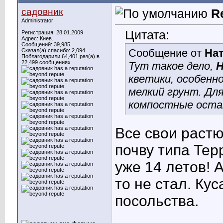
садовник
R
Administrator
Цитата:
Регистрация: 28.01.2009
Адрес: Киев.
Сообщений: 39,985
Сообщение от
На
Сказал(а) спасибо: 2,094
Поблагодарили 64,401 раз(а) в
22,499 сообщениях
Тут такое дело,
Н
кветики, особенно
мелкий грунт. Для
компостные оста
Все свои растю
почву типа Тер
уже 14 летов! 
то не стал. Ку
посольства.