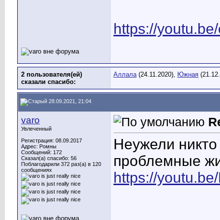
https://youtu.
2 пользователя(ей)
Аллала
(24.11.2020),
Южная
(21.12
сказали cпасибо:
28.09.2021, 21:04
varo
R
Увлеченный
Неужели никто 
Регистрация: 08.09.2017
Адрес: Ромны
Сообщений: 172
проблемные ж
Сказал(а) спасибо: 56
Поблагодарили 372 раз(а) в 120
сообщениях
https://youtu.b