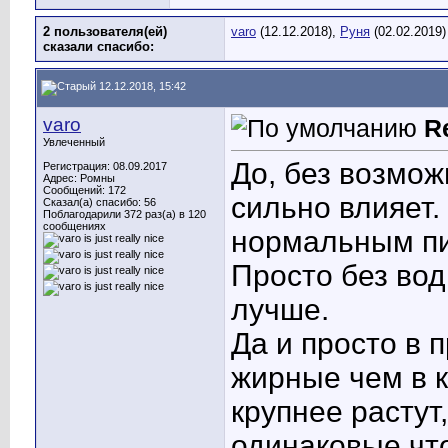
2 пользователя(ей)
varo
(12.12.2018),
Руня
(02.02.2019)
сказали cпасибо:
12.12.2018, 15:42
varo
R
Увлеченный
До, без возмож
Регистрация: 08.09.2017
Адрес: Ромны
Сообщений: 172
сильно влияет.
Сказал(а) спасибо: 56
Поблагодарили 372 раз(а) в 120
сообщениях
нормальным пи
Просто без вод
лучше.
Да и просто в 
жирные чем в к
крупнее растут
одинаковые что