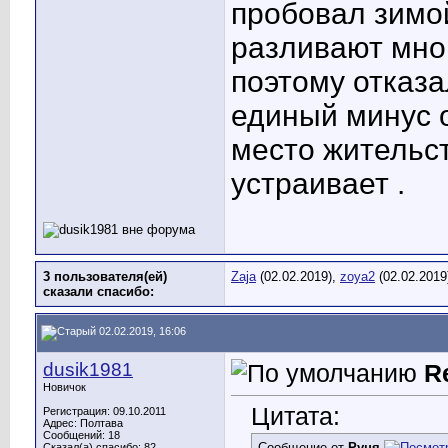
пробовал зимо
разливают мног
поэтому отказа
единый минус о
место жительст
устраивает .
3 пользователя(ей)
Zaja
(02.02.2019),
zoya2
(02.02.2019
сказали cпасибо:
02.02.2019, 16:06
dusik1981
R
Новичок
Цитата:
Регистрация: 09.10.2011
Адрес: Полтава
Сообщений: 18
Сообщение от
Руня
Сказал(а) спасибо: 82