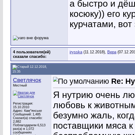
а быстро и дёше
косюку)) его к
курчатами, вот 
4 пользователя(ей)
irysska
(11.12.2018),
Вера
(07.12.20
сказали cпасибо:
12.12.2018,
15:35
Светлячок
Re: Ну
Местный
Я нутрию очень лю
любовь к животным 
Регистрация:
15.10.2010
Адрес: Кам"янське
безумно жаль, когд
Сообщений: 1,485
Сказал(а) спасибо:
2,882
поставщики мяса к 
Поблагодарили 6,513
раз(а) в 1,072
сообщениях