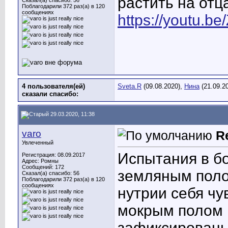
растить на отц
Сказал(а) спасибо: 56
Поблагодарили 372 раз(а) в 120
сообщениях
https://youtu.
4 пользователя(ей)
Sveta.R
(09.08.2020),
Нина
(21.09.2
сказали cпасибо:
29.03.2020, 11:38
varo
R
Увлеченный
Испытания в б
Регистрация: 08.09.2017
Адрес: Ромны
Сообщений: 172
земляным поло
Сказал(а) спасибо: 56
Поблагодарили 372 раз(а) в 120
сообщениях
нутрии себя чу
мокрым полом и
зафиксированы