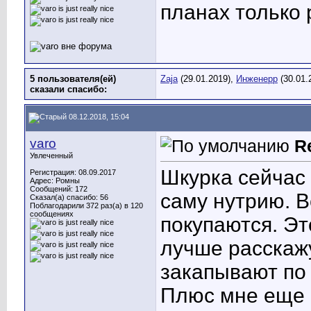
планах только
5 пользователя(ей)
Zaja
(29.01.2019),
Инженерр
(30.01.
сказали cпасибо:
08.12.2018, 15:04
varo
R
Увлеченный
Шкурка сейчас 
Регистрация: 08.09.2017
Адрес: Ромны
Сообщений: 172
саму нутрию. В
Сказал(а) спасибо: 56
Поблагодарили 372 раз(а) в 120
сообщениях
покупаются. Эт
лучше расскаж
закапывают по
Плюс мне еще 