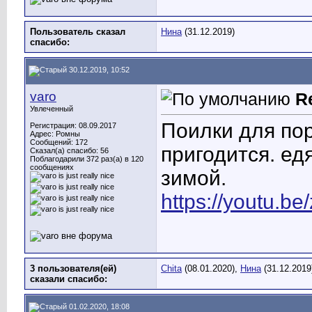
Пользователь сказал
Нина
(31.12.2019)
cпасибо:
30.12.2019, 10:52
varo
R
Увлеченный
Поилки для пор
Регистрация: 08.09.2017
Адрес: Ромны
Сообщений: 172
пригодится. ед
Сказал(а) спасибо: 56
Поблагодарили 372 раз(а) в 120
сообщениях
зимой.
https://youtu.b
3 пользователя(ей)
Chita
(08.01.2020),
Нина
(31.12.2019
сказали cпасибо:
01.02.2020, 18:08