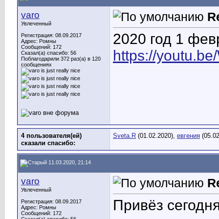
varo
R
Увлеченный
2020 год 1 фев
Регистрация: 08.09.2017
Адрес: Ромны
Сообщений: 172
https://youtu.
Сказал(а) спасибо: 56
Поблагодарили 372 раз(а) в 120
сообщениях
4 пользователя(ей)
Sveta.R
(01.02.2020),
евгения
(05.02
сказали cпасибо:
11.03.2020, 21:14
varo
R
Увлеченный
Привёз сегодня
Регистрация: 08.09.2017
Адрес: Ромны
Сообщений: 172