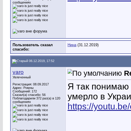
сообщениях
Пользователь сказал
Нина
(31.12.2019)
cпасибо:
06.12.2019, 17:52
varo
R
Увлеченный
Я так понимаю
Регистрация: 08.09.2017
Адрес: Ромны
Сообщений: 172
умерло в Украи
Сказал(а) спасибо: 56
Поблагодарили 372 раз(а) в 120
сообщениях
https://youtu.b