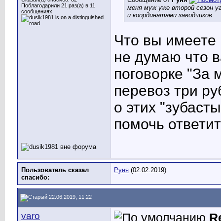
Поблагодарили 21 раз(а) в 11
меня муж уже второй сезон у
сообщениях
и координатами заводчиков
Что вы имеете 
не думаю что 
поговорке "За 
перевоз три ру
о этих "зубаст
помочь ответит
Пользователь сказал
Руня
(02.02.2019)
cпасибо:
22.06.2019, 11:22
varo
R