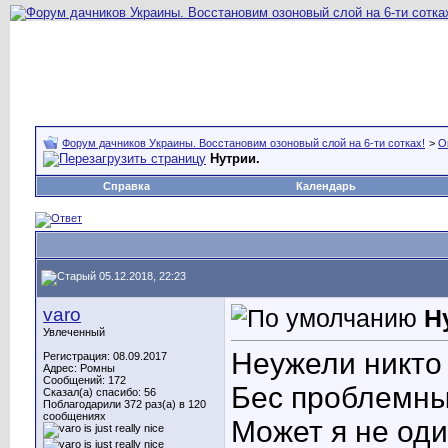
Форум дачников Украины. Восстановим озоновый слой на 6-ти сотках!
>
О
Нутрии.
Справка
Календарь
05.12.2018, 22:23
varo
Н
Увлеченный
Неужели никто 
Регистрация: 08.09.2017
Адрес: Ромны
Сообщений: 172
Бес проблемны
Сказал(а) спасибо: 56
Поблагодарили 372 раз(а) в 120
сообщениях
Может я не оди