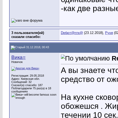
-как две разны
3 пользователя(ей)
Dебют@nтк@
(23.12.2018),
Руня
(0
сказали cпасибо:
31.12.2018, 00:43
Вика=
R
Новичок
А вы знаете чт
Регистрация: 29.05.2018
средство от ож
Адрес: Киевская обл.
Сообщений: 32
Сказал(а) спасибо: 187
Поблагодарили 75 раз(а) в 18
сообщениях
На кухне сково
обожешся . Жи
течении 10 сек