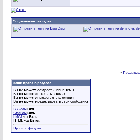
Социальные закладки
Digg
del
«
Предыдущ
Ваши права в разделе
Вы
не можете
создавать новые темы
Вы
не можете
отвечать в темах
Вы
не можете
прикреплять вложения
Вы
не можете
редактировать свои сообщения
BB коды
Вкл.
Смайлы
Вкл.
[IMG]
код
Вкл.
HTML код
Выкл.
Правила форума