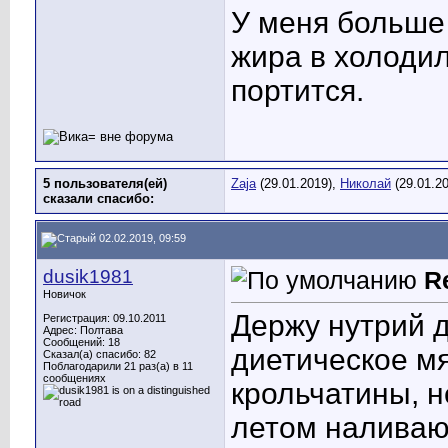
У меня больше 
жира в холодил
портится.
5 пользователя(ей)
Zaja
(29.01.2019),
Николай
(29.01.2
сказали cпасибо:
02.02.2019, 09:59
dusik1981
R
Новичок
Держу нутрий д
Регистрация: 09.10.2011
Адрес: Полтава
Сообщений: 18
диетическое мя
Сказал(а) спасибо: 82
Поблагодарили 21 раз(а) в 11
сообщениях
крольчатины, н
летом наливаю