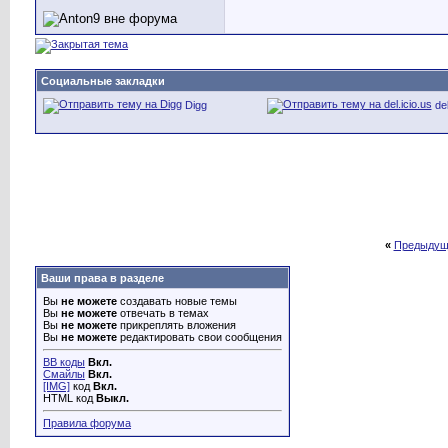
Социальные закладки
Digg
del
«
Предыдущ
Ваши права в разделе
Вы
не можете
создавать новые темы
Вы
не можете
отвечать в темах
Вы
не можете
прикреплять вложения
Вы
не можете
редактировать свои сообщения
BB коды
Вкл.
Смайлы
Вкл.
[IMG]
код
Вкл.
HTML код
Выкл.
Правила форума