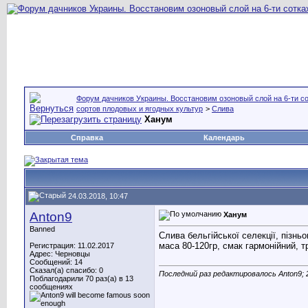
Форум дачников Украины. Восстановим озоновый слой на 6-ти со
сортов плодовых и ягодных культур
>
Слива
Ханум
Справка
Календарь
24.03.2018, 10:47
Anton9
Ханум
Banned
Слива бельгійської селекції, пізнь
маса 80-120гр, смак гармонійний, 
Регистрация: 11.02.2017
Адрес: Черновцы
Сообщений: 14
Сказал(а) спасибо: 0
Последний раз редактировалось Anton9; 
Поблагодарили 70 раз(а) в 13
сообщениях