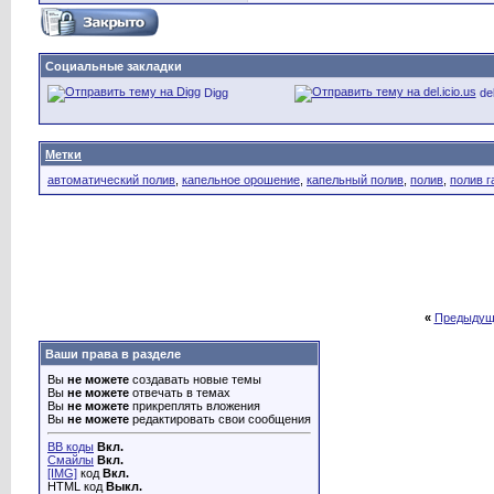
Социальные закладки
Digg
del
Метки
автоматический полив
,
капельное орошение
,
капельный полив
,
полив
,
полив г
«
Предыдущ
Ваши права в разделе
Вы
не можете
создавать новые темы
Вы
не можете
отвечать в темах
Вы
не можете
прикреплять вложения
Вы
не можете
редактировать свои сообщения
BB коды
Вкл.
Смайлы
Вкл.
[IMG]
код
Вкл.
HTML код
Выкл.