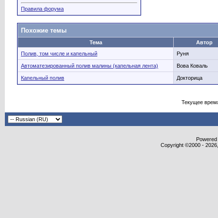
Правила форума
Похожие темы
Тема
Автор
Полив, том числе и капельный
Руня
Автоматезированный полив малины (капельная лента)
Вова Коваль
Капельный полив
Докторица
Текущее врем
Powered b
Copyright ©2000 - 2026,