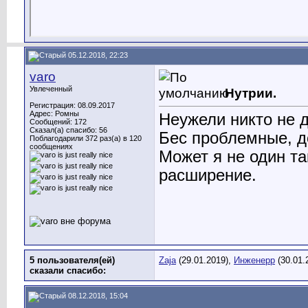
05.12.2018, 22:23
varo
Увлеченный
Нутрии.
Регистрация: 08.09.2017
Адрес: Ромны
Неужели никто не 
Сообщений: 172
Сказал(а) спасибо: 56
Бес проблемные, д
Поблагодарили 372 раз(а) в 120
сообщениях
Может я не один та
расширение.
5 пользователя(ей)
Zaja
(29.01.2019),
Инженерр
(30.01.
сказали cпасибо:
08.12.2018, 15:04