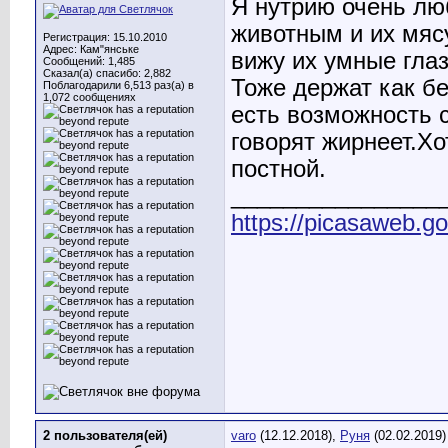
Я нутрию очень лю
животным и их мясу
Регистрация: 15.10.2010
Адрес: Кам"янське
вижу их умные глаз
Сообщений: 1,485
Сказал(а) спасибо: 2,882
Тоже держат как б
Поблагодарили 6,513 раз(а) в
1,072 сообщениях
есть возможность с
говорят жирнеет.Х
постной.
________________
https://picasaweb.
2 пользователя(ей)
varo
(12.12.2018),
Руня
(02.02.2019)