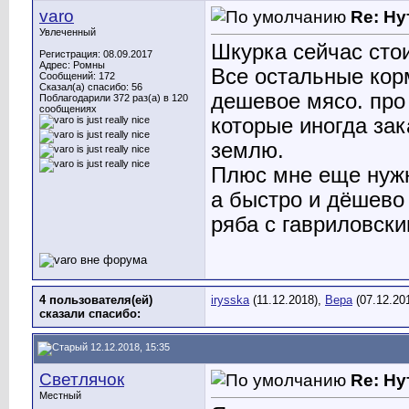
varo
Re: Ну
Увлеченный
Шкурка сейчас стои
Регистрация: 08.09.2017
Адрес: Ромны
Все остальные корм
Сообщений: 172
Сказал(а) спасибо: 56
дешевое мясо. про
Поблагодарили 372 раз(а) в 120
сообщениях
которые иногда за
землю.
Плюс мне еще нужн
а быстро и дёшево э
ряба с гавриловски
4 пользователя(ей)
irysska
(11.12.2018),
Вера
(07.12.20
сказали cпасибо:
12.12.2018, 15:35
Светлячок
Re: Ну
Местный