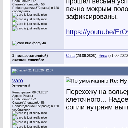
прошел весьма усп
Сообщений: 172
Сказал(а) спасибо: 56
вечно мокрым поло
Поблагодарили 372 раз(а) в 120
сообщениях
зафиксированы.
https://youtu.be/Er
3 пользователя(ей)
Chita
(28.08.2020),
Нина
(21.09.2020
сказали cпасибо:
21.11.2020, 12:37
varo
Re: Ну
Увлеченный
Перехожу на волье
Регистрация: 08.09.2017
Адрес: Ромны
клеточного... Надо
Сообщений: 172
Сказал(а) спасибо: 56
сопли нутриям выти
Поблагодарили 372 раз(а) в 120
сообщениях