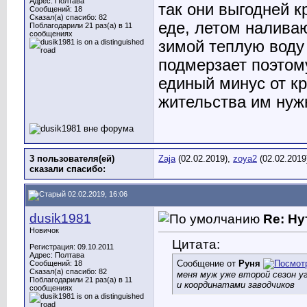
Адрес: Полтава
так они выгодней к
Сообщений: 18
Сказал(а) спасибо: 82
еде, летом налива
Поблагодарили 21 раз(а) в 11
сообщениях
зимой теплую воду
подмерзает поэтому
единый минус от кр
жительства им нужн
3 пользователя(ей)
Zaja
(02.02.2019),
zoya2
(02.02.2019
сказали cпасибо:
02.02.2019, 16:06
dusik1981
Re: Ну
Новичок
Цитата:
Регистрация: 09.10.2011
Адрес: Полтава
Сообщение от
Руня
Сообщений: 18
Сказал(а) спасибо: 82
меня муж уже второй сезон у
Поблагодарили 21 раз(а) в 11
и координатами заводчиков
сообщениях