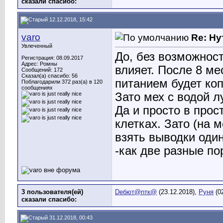
сказали cпасибо:
12.12.2018, 15:42
varo
Re: Ну
Увлеченный
До, без возможност
Регистрация: 08.09.2017
Адрес: Ромны
влияет. После 8 м
Сообщений: 172
Сказал(а) спасибо: 56
питанием будет коп
Поблагодарили 372 раз(а) в 120
сообщениях
Зато мех с водой л
Да и просто в про
клетках. Зато (на 
взять выводки один
-как две разные по
3 пользователя(ей)
Dебют@nтк@
(23.12.2018),
Руня
(0
сказали cпасибо:
31.12.2018, 00:43