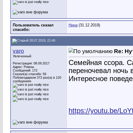
Пользователь сказал
Нина
(31.12.2019)
cпасибо:
28.07.2019, 21:40
varo
Re: Ну
Увлеченный
Семейная ссора. С
Регистрация: 08.09.2017
Адрес: Ромны
переночевал ночь в
Сообщений: 172
Сказал(а) спасибо: 56
Интересное поведен
Поблагодарили 372 раз(а) в 120
сообщениях
https://youtu.be/Lo