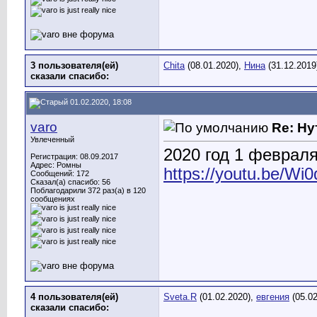
3 пользователя(ей)
Chita
(08.01.2020),
Нина
(31.12.2019
сказали cпасибо:
01.02.2020, 18:08
varo
Re: Ну
Увлеченный
2020 год 1 феврал
Регистрация: 08.09.2017
Адрес: Ромны
https://youtu.be/W
Сообщений: 172
Сказал(а) спасибо: 56
Поблагодарили 372 раз(а) в 120
сообщениях
4 пользователя(ей)
Sveta.R
(01.02.2020),
евгения
(05.02
сказали cпасибо: