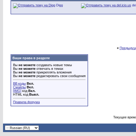
Digg
del
«
Предыдущ
Ваши права в разделе
Вы
не можете
создавать новые темы
Вы
не можете
отвечать в темах
Вы
не можете
прикреплять вложения
Вы
не можете
редактировать свои сообщения
BB коды
Вкл.
Смайлы
Вкл.
[IMG]
код
Вкл.
HTML код
Выкл.
Правила форума
Текущее врем