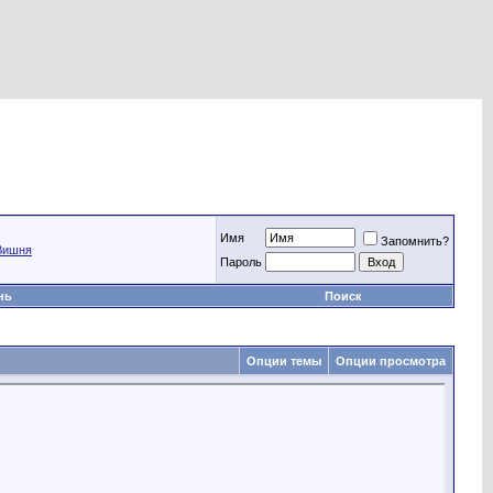
Имя
Запомнить?
Вишня
Пароль
нь
Поиск
Опции темы
Опции просмотра