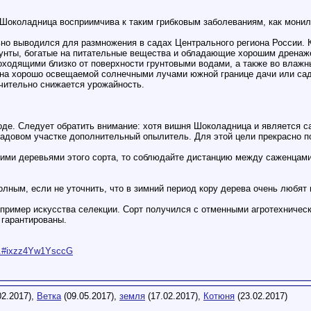
: Шоколадница восприимчива к таким грибковым заболеваниям, как монил
ьно выводился для размножения в садах Центрального региона России. 
рунты, богатые на питательные вещества и обладающие хорошим дренаж
оходящими близко от поверхности грунтовыми водами, а также во влажн
на хорошо освещаемой солнечными лучами южной границе дачи или сада,
ачительно снижается урожайность.
оде. Следует обратить внимание: хотя вишня Шоколадница и является 
адовом участке дополнительный опылитель. Для этой цели прекрасно п
ими деревьями этого сорта, то соблюдайте дистанцию между саженцами 
олным, если не уточнить, что в зимний период кору дерева очень любят
ример искусства селекции. Сорт получился с отменными агротехнически
 гарантированы.
s...#ixzz4Yw1YsccG
02.2017),
Ветка
(09.05.2017),
земля
(17.02.2017),
Котюня
(23.02.2017)