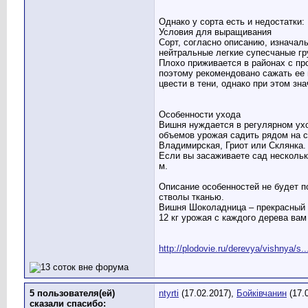
Однако у сорта есть и недостатки
Условия для выращивания
Сорт, согласно описанию, изначал
нейтральные легкие супесчаные г
Плохо приживается в районах с пр
поэтому рекомендовано сажать ее 
цвести в тени, однако при этом зн
Особенности ухода
Вишня нуждается в регулярном ух
объемов урожая садить рядом на с
Владимирская, Гриот или Склянка.
Если вы засаживаете сад нескольк
м.
Описание особенностей не будет п
стволы тканью.
Вишня Шоколадница – прекрасный п
12 кг урожая с каждого дерева вам
http://plodovie.ru/derevya/vishnya/
5 пользователя(ей)
ntyrti
(17.02.2017),
Бойківчанин
(17.
сказали cпасибо: