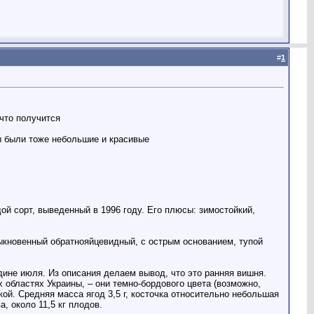
#
1
что получится
бы были тоже небольшие и красивые
 сорт, выведенный в 1996 году. Его плюсы: зимостойкий,
быкновенный обратнояйцевидный, с острым основанием, тупой
дине июля. Из описания делаем вывод, что это ранняя вишня.
бластях Украины, – они темно-бордового цвета (возможно,
ой. Средняя масса ягод 3,5 г, косточка относительно небольшая
, около 11,5 кг плодов.