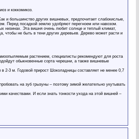
иоз и коккомикоз.
Как и большинство других вишневых, предпочитает слабокислые,
ем. Перед посадкой землю удобряют перегноем или навозом.
ых низинах. Эта вишня очень любит солнце и теплый климат,
 чтобы не быть в тени других деревьев. Дерево может расти и
самоопыляемым растением, специалисты рекомендуют для роста
одойдут обыкновенные сорта черешни, а также вишневые
в 2-3 м. Годовой прирост Шоколадницы составляет не менее 0,7
 пробовать на зуб грызуны – поэтому зимой желательно укутывать
ми качествами. И если знать тонкости ухода на этой вишней –