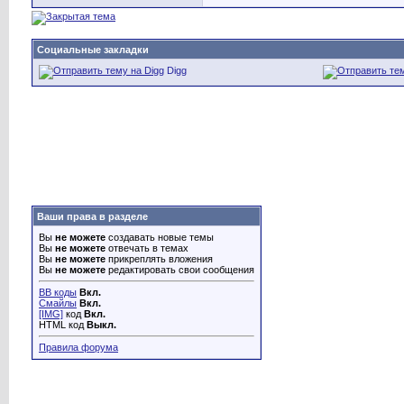
Социальные закладки
Digg
Ваши права в разделе
Вы
не можете
создавать новые темы
Вы
не можете
отвечать в темах
Вы
не можете
прикреплять вложения
Вы
не можете
редактировать свои сообщения
BB коды
Вкл.
Смайлы
Вкл.
[IMG]
код
Вкл.
HTML код
Выкл.
Правила форума