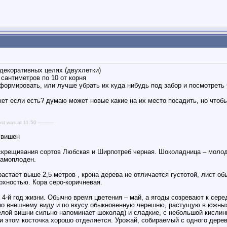
 декоративных целях (двухлетки)
 сантиметров по 10 от корня
ормировать, или лучше убрать их куда нибудь под забор и посмотреть 
жет если есть? думаю может новые какие на их место посадить, но что
st was at 11:50 ----------
 вишен
рещивания сортов Любская и Ширпотреб черная. Шоколадница – молодой
самоплоден.
стает выше 2,5 метров , крона дерева не отличается густотой, лист о
рхностью. Кора серо-коричневая.
4-й год жизни. Обычно время цветения – май, а ягоды созревают к сере
 внешнему виду и по вкусу обыкновенную черешню, растущую в южных о
елой вишни сильно напоминает шоколад) и сладкие, с небольшой кислинк
и этом косточка хорошо отделяется. Урожай, собираемый с одного дерева