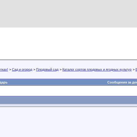
тках!
>
Сад и огород
>
Плодовый сад
>
Каталог сортов плодовых и ягодных культур
>
дарь
Сообщения за де