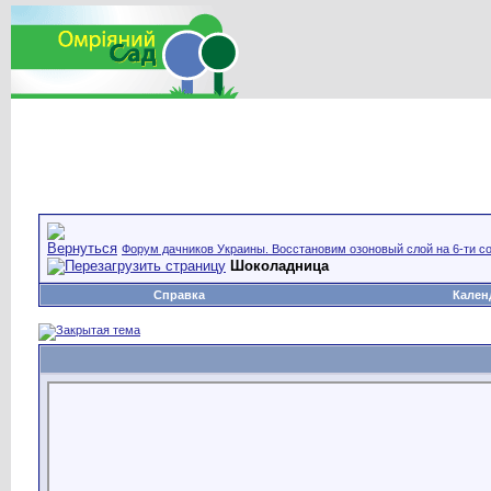
Форум дачников Украины. Восстановим озоновый слой на 6-ти со
Шоколадница
Справка
Кален