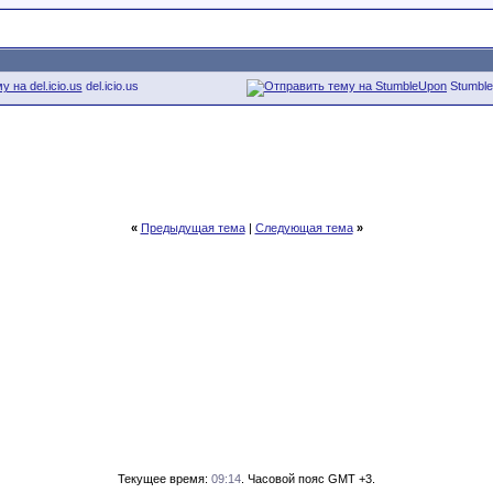
del.icio.us
Stumbl
«
Предыдущая тема
|
Следующая тема
»
Текущее время:
09:14
. Часовой пояс GMT +3.