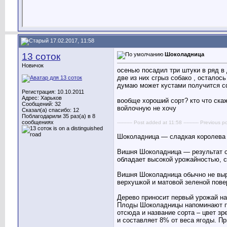
17.02.2017, 11:58
13 соток
Шоколадница
Новичок
осенью посадил три штуки в ряд в
две из них сгрыз собако , осталось
думаю может кустами получится сф
Регистрация: 10.10.2011
Адрес: Харьков
вообще хороший сорт? кто что ска
Сообщений: 32
войлочную не хочу
Сказал(а) спасибо: 12
Поблагодарили 35 раз(а) в 8
сообщениях
---------- Post added at 11:58 ---------- Previous po
Шоколадница — сладкая королева
Вишня Шоколадница — результат ск
обладает высокой урожайностью, 
Вишня Шоколадница обычно не выра
верхушкой и матовой зеленой пове
Дерево приносит первый урожай на 
Плоды Шоколадницы напоминают по
отсюда и название сорта – цвет зр
и составляет 8% от веса ягоды. Пр