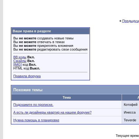
«
Предыдущ
Ваши права в разделе
Вы
не можете
создавать новые темы
Вы
не можете
отвечать в темах
Вы
не можете
прикреплять вложения
Вы
не можете
редактировать свои сообщения
BB коды
Вкл.
Смайлы
Вкл.
[IMG]
код
Вкл.
HTML код
Выкл.
Правила форума
Похожие темы
Тема
Подскажите по прописке.
Котофей
А есть ли дизайнеры квартир на нашем форуме?
Инесса
Нужна помощь в планировке
Teverde
Текущее врем