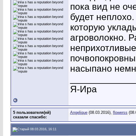
пока вид не оч
будет неплохо.
которую уклады
агроволокно. Р
неприхотливые
почвопокровных
насыпано немн
____________
Я-Ира
5 пользователя(ей)
Angelique
(08.03.2016),
flowerss
(08.
сказали cпасибо:
08.03.2016, 16:11