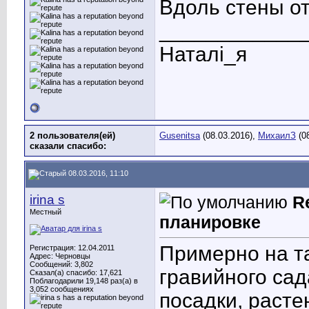
Вдоль стены о
____________
Наталі_я
2 пользователя(ей)
Gusenitsa
(08.03.2016),
МихаилЗ
(08
сказали cпасибо:
08.03.2016, 11:10
irina s
R
Местный
планировке
Примерно на та
Регистрация: 12.04.2011
Адрес: Черновцы
Сообщений: 3,802
гравийного сад
Сказал(а) спасибо: 17,621
Поблагодарили 19,148 раз(а) в
3,052 сообщениях
посадки, расте