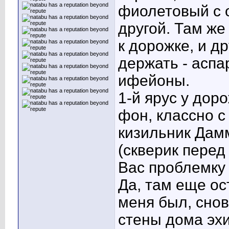
фиолетовый с 
другой. Там же
к дорожке, и д
держать - аспа
ифейоны.
1-й ярус у доро
фон, классно с
кизильник Дам
(скверик перед
Вас проблемку 
Да, там еще ос
меня был, снов
стены дома эх