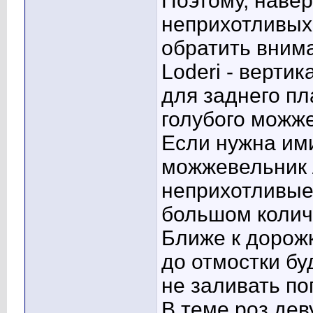
Поэтому, навер
неприхотливых
обратить вним
Loderi - верт
для заднего пл
голубого можже
Если нужна ими
можжевельник 
неприхотливые
большом колич
Ближе к дорожк
до отмостки бу
не заливать по
В теме роз дев