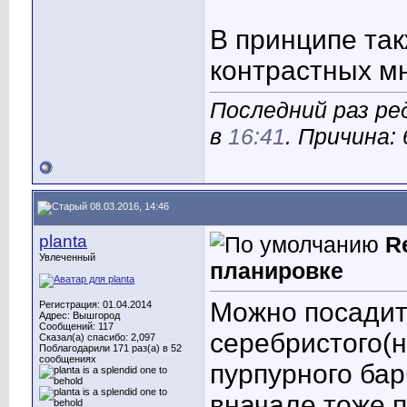
В принципе та
контрастных м
Последний раз ре
в
16:41
. Причина
08.03.2016, 14:46
planta
R
Увлеченный
планировке
Можно посадит
Регистрация: 01.04.2014
Адрес: Вышгород
Сообщений: 117
серебристого(
Сказал(а) спасибо: 2,097
Поблагодарили 171 раз(а) в 52
сообщениях
пурпурного ба
вначале тоже 