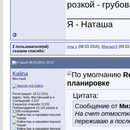
розкой - грубов
____________
Я - Наташа
2 пользователя(ей)
irina s
(08.03.2016),
МихаилЗ
(09.03
сказали cпасибо:
08.03.2016, 20:57
Kalina
R
Местный
планировке
Цитата:
Регистрация: 19.12.2011
Адрес: Київ, Фастівський р-н
Сообщений: 2,527
Сказал(а) спасибо: 8,331
Сообщение от
Ми
Поблагодарили 12,115 раз(а) в
2,109 сообщениях
На счет отмостки
переживаю в посл