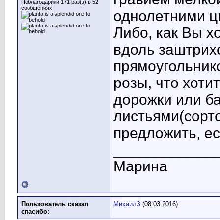
Поблагодарили 171 раз(а) в 52
сообщениях
однолетними цв
Либо, как Вы х
вдоль заштрих
прямоугольнико
розы, что хоти
дорожки или б
листьями(сорто
предложить, ес
____________
Марина
Пользователь сказал
МихаилЗ
(08.03.2016)
cпасибо: