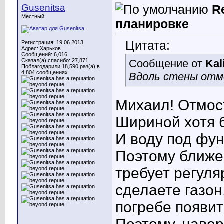
Gusenitsa
R
Местный
планировке
Цитата:
Регистрация: 19.06.2013
Адрес: Харьков
Сообщений: 6,016
Сказал(а) спасибо: 27,871
Сообщение от
Kal
Поблагодарили 18,590 раз(а) в
4,804 сообщениях
Вдоль стены от
Михаил! Отмост
Шириной хотя б
И воду под фу
Поэтому ближе 
требует регуля
сделаете газон
погребе появит