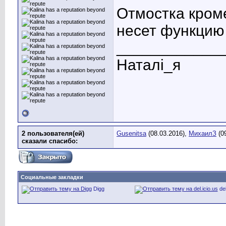
Отмостка кром
несет функцию
____________
Наталі_я
2 пользователя(ей)
Gusenitsa
(08.03.2016),
МихаилЗ
(09
сказали cпасибо:
Социальные закладки
Digg
del