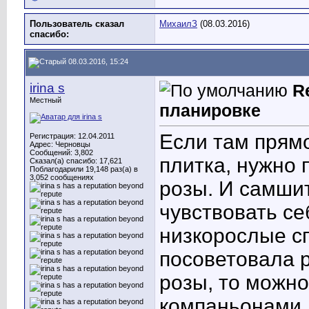
Пользователь сказал
МихаилЗ
(08.03.2016)
cпасибо:
08.03.2016, 15:24
irina s
R
Местный
планировке
Если там прямо
Регистрация: 12.04.2011
Адрес: Черновцы
Сообщений: 3,802
плитка, нужно 
Сказал(а) спасибо: 17,621
Поблагодарили 19,148 раз(а) в
3,052 сообщениях
розы. И самшит
чувствовать се
низкорослые сп
посоветовала р
розы, то можн
компаньонами, 