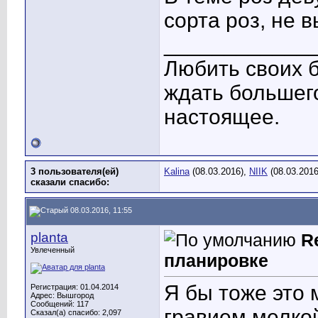
сорта роз, не 
____________
Любить своих б
ждать большего
настоящее.
3 пользователя(ей)
Kalina
(08.03.2016),
NIIK
(08.03.201
сказали cпасибо:
08.03.2016, 11:55
planta
R
Увлеченный
планировке
Я бы тоже это
Регистрация: 01.04.2014
Адрес: Вышгород
Сообщений: 117
гравием мелкой
Сказал(а) спасибо: 2,097