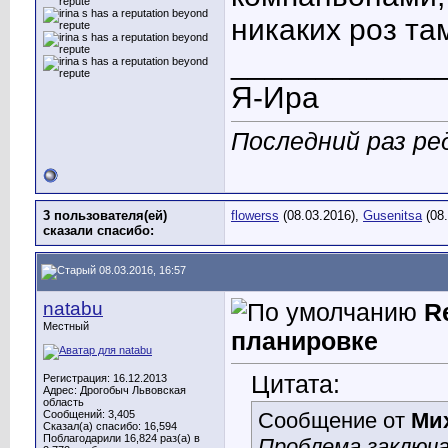
никаких роз та
____________
Я-Ира
Последний раз ред
3 пользователя(ей)
flowerss
(08.03.2016),
Gusenitsa
(08.
сказали cпасибо:
08.03.2016, 16:57
natabu
R
Местный
планировке
Цитата:
Регистрация: 16.12.2013
Адрес: Дрогобыч Львовская
область
Сообщений: 3,405
Сообщение от
Ми
Сказал(а) спасибо: 16,594
Поблагодарили 16,824 раз(а) в
Проблема заключа