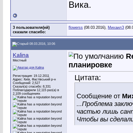
Вика.
3 пользователя(ей)
flowerss
(08.03.2016),
МихаилЗ
(08.
сказали cпасибо:
08.03.2016, 10:06
Kalina
R
Местный
планировке
Цитата:
Регистрация: 19.12.2011
Адрес: Київ, Фастівський р-н
Сообщений: 2,527
Сказал(а) спасибо: 8,331
Поблагодарили 12,115 раз(а) в
2,109 сообщениях
Сообщение от
Ми
...Проблема закл
частью лишь сант
Чтобы вы сделали