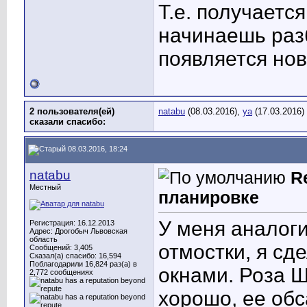
Т.е. получаетс
начинаешь раз
появляется нов
2 пользователя(ей)
natabu
(08.03.2016),
ya
(17.03.2016)
сказали cпасибо:
08.03.2016, 18:24
natabu
R
Местный
планировке
У меня аналоги
Регистрация: 16.12.2013
Адрес: Дрогобыч Львовская
область
отмостки, я с
Сообщений: 3,405
Сказал(а) спасибо: 16,594
Поблагодарили 16,824 раз(а) в
окнами. Роза Ш
2,772 сообщениях
хорошо, ее об