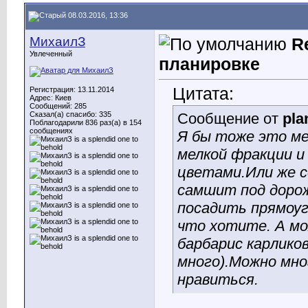
08.03.2016, 13:36
МихаилЗ
R
Увлеченный
планировке
Цитата:
Регистрация: 13.11.2014
Адрес: Киев
Сообщений: 285
Сказал(а) спасибо: 335
Сообщение от
pla
Поблагодарили 836 раз(а) в 154
сообщениях
Я бы тоже это ме
мелкой фракции и
цветами.Или же с
самшит под дорож
посадить прямоуг
что хотите. А мо
барбарис карлико
много).Можно мно
нравиться.