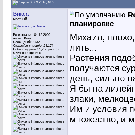
08.03.2016, 01:21
Викса
R
Местный
планировке
Михаил, плохо,
Регистрация: 04.12.2009
Адрес: Киев
Сообщений: 8,554
лить...
Сказал(а) спасибо: 24,174
Поблагодарили 31,753 раз(а) в
5,856 сообщениях
Растения подо
получаются су
день, сильно н
Я бы на лилей
злаки, мелкоцв
Им и условия п
множество, и м
____________