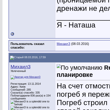
дренажи не де
____________
Я - Наташа
Пользователь сказал
МихаилЗ
(08.03.2016)
cпасибо:
08.03.2016, 17:59
МихаилЗ
R
Увлеченный
планировке
На счет отмост
Регистрация: 13.11.2014
Адрес: Киев
Сообщений: 285
погреб я пере
Сказал(а) спасибо: 335
Поблагодарили 836 раз(а) в 154
сообщениях
Погреб строил 