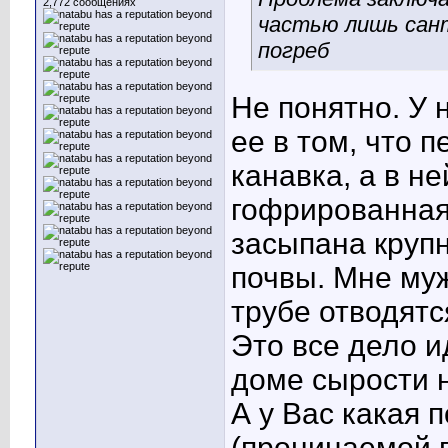
2,772 сообщениях
частью лишь сант
погреб
Не понятно. У 
ее в том, что 
канавка, а в н
гофрированная
засыпана крупн
почвы. Мне муж
трубе отводят
Это все дело и
доме сырости н
А у Вас какая 
(проницаемой п