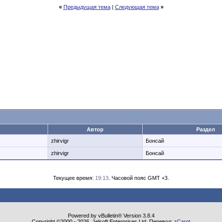
«
Предыдущая тема
|
Следующая тема
»
Автор
Раздел
zhirvigr
Бонсай
zhirvigr
Бонсай
Текущее время:
19:13
. Часовой пояс GMT +3.
Powered by vBulletin® Version 3.8.4
Copyright ©2000 - 2026, Jelsoft Enterprises Ltd. Перевод:
zCarot