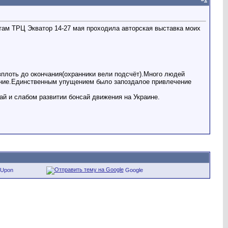
там ТРЦ Экватор 14-27 мая проходила авторская выставка моих
вплоть до окончания(охранники вели подсчёт).Много людей
ение.Единственным упущением было запоздалое привлечение
й и слабом развитии бонсай движения на Украине.
eUpon
Google