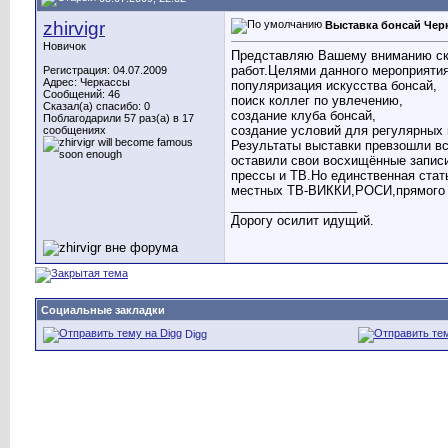
zhirvigr
Выставка бонсай Черк
Новичок
Представляю Вашему вниманию скр
работ.Целями данного мероприяти
Регистрация: 04.07.2009
Адрес: Черкассы
популяризация искусства бонсай,
Сообщений: 46
поиск коллег по увлечению,
Сказал(а) спасибо: 0
создание клуба бонсай,
Поблагодарили 57 раз(а) в 17
создание условий для регулярных 
сообщениях
Результаты выставки превзошли вс
оставили свои восхищённые запис
прессы и ТВ.Но единственная стать
местных ТВ-ВИККИ,РОСИ,прямого эф
__________________
Дорогу осилит идущий.
Социальные закладки
Digg