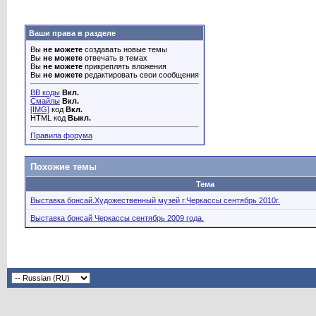
Ваши права в разделе
Вы
не можете
создавать новые темы
Вы
не можете
отвечать в темах
Вы
не можете
прикреплять вложения
Вы
не можете
редактировать свои сообщения
BB коды
Вкл.
Смайлы
Вкл.
[IMG]
код
Вкл.
HTML код
Выкл.
Правила форума
Похожие темы
Тема
Выставка бонсай.Художественный музей г.Черкассы сентябрь 2010г.
Выставка бонсай Черкассы сентябрь 2009 года.