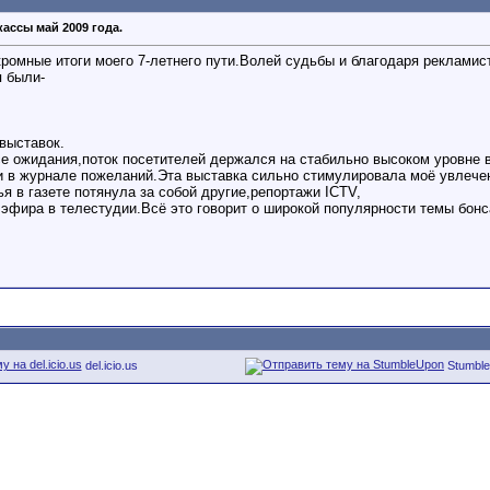
ассы май 2009 года.
омные итоги моего 7-летнего пути.Волей судьбы и благодаря рекламис
я были-
выставок.
е ожидания,поток посетителей держался на стабильно высоком уровне 
и в журнале пожеланий.Эта выставка сильно стимулировала моё увлеч
я в газете потянула за собой другие,репортажи ICTV,
ира в телестудии.Всё это говорит о широкой популярности темы бонса
del.icio.us
Stumbl