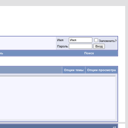
Имя
Запомнить?
Пароль
нь
Поиск
Опции темы
Опции просмотра
#
1