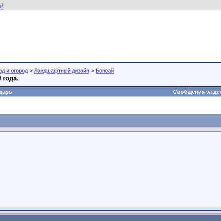
ад и огород
>
Ландшафтный дизайн
>
Бонсай
 года.
дарь
Сообщения за де