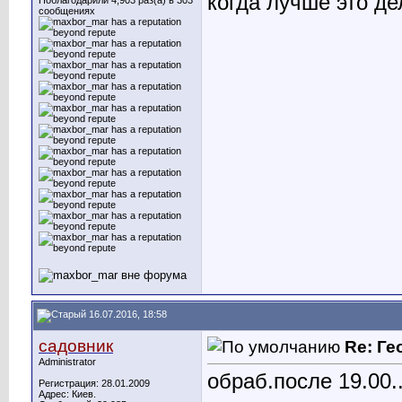
когда лучше это д
Поблагодарили 4,903 раз(а) в 303
сообщениях
16.07.2016, 18:58
садовник
Re: Ге
Administrator
обраб.после 19.00..
Регистрация: 28.01.2009
Адрес: Киев.