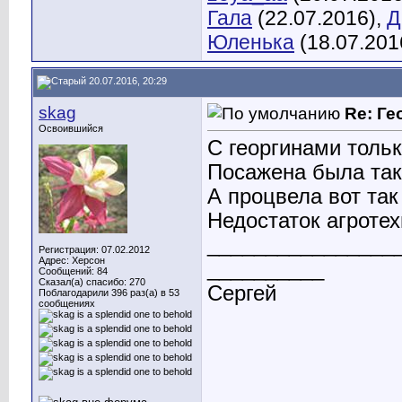
Гала
(22.07.2016),
Д
Юленька
(18.07.201
20.07.2016, 20:29
skag
Re: Ге
Освоившийся
С георгинами толь
Посажена была та
А процвела вот так
Недостаток агротех
________________
Регистрация: 07.02.2012
Адрес: Херсон
__________
Сообщений: 84
Сказал(а) спасибо: 270
Сергей
Поблагодарили 396 раз(а) в 53
сообщениях