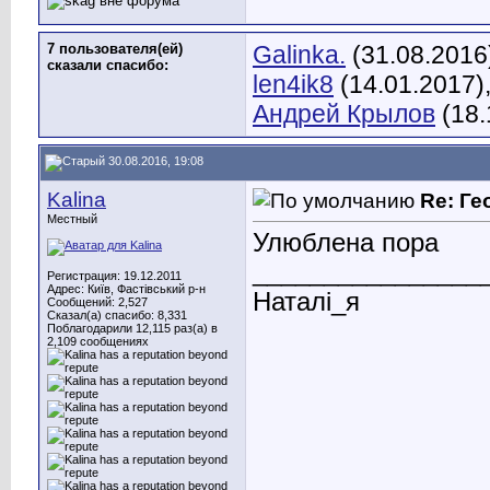
7 пользователя(ей)
Galinka.
(31.08.2016
сказали cпасибо:
len4ik8
(14.01.2017)
Андрей Крылов
(18.
30.08.2016, 19:08
Kalina
Re: Ге
Местный
Улюблена пора
________________
Регистрация: 19.12.2011
Адрес: Київ, Фастівський р-н
Наталі_я
Сообщений: 2,527
Сказал(а) спасибо: 8,331
Поблагодарили 12,115 раз(а) в
2,109 сообщениях