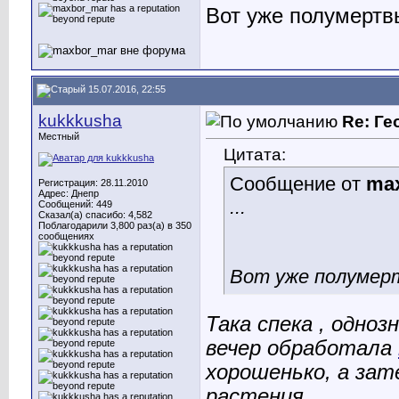
Вот уже полумертвы
15.07.2016, 22:55
kukkkusha
Re: Ге
Местный
Цитата:
Сообщение от
ma
Регистрация: 28.11.2010
Адрес: Днепр
...
Сообщений: 449
Сказал(а) спасибо: 4,582
Поблагодарили 3,800 раз(а) в 350
сообщениях
Вот уже полумер
Така спека , одноз
вечер обработала
хорошенько, а зат
растения....