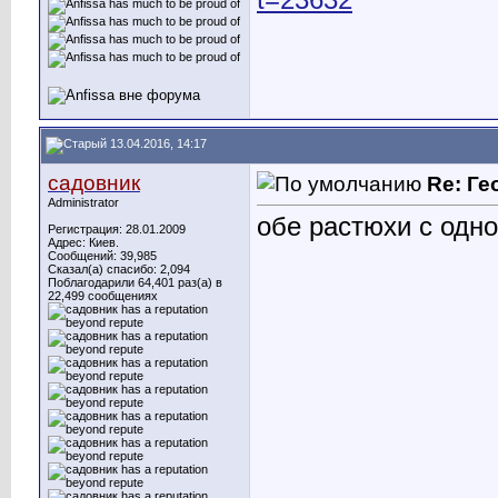
t=23632
13.04.2016, 14:17
садовник
Re: Ге
Administrator
обе растюхи с одно
Регистрация: 28.01.2009
Адрес: Киев.
Сообщений: 39,985
Сказал(а) спасибо: 2,094
Поблагодарили 64,401 раз(а) в
22,499 сообщениях