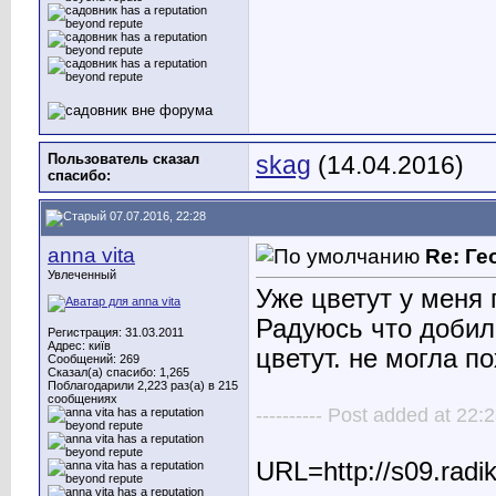
Пользователь сказал
skag
(14.04.2016)
cпасибо:
07.07.2016, 22:28
anna vita
Re: Ге
Увлеченный
Уже цветут у меня
Радуюсь что добила
Регистрация: 31.03.2011
Адрес: київ
цветут. не могла п
Сообщений: 269
Сказал(а) спасибо: 1,265
Поблагодарили 2,223 раз(а) в 215
сообщениях
---------- Post added at 22:2
URL=http://s09.radi