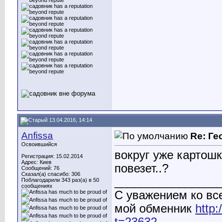
13.04.2016, 14:14
Anfissa
Re: Ге
Освоившийся
вокруг уже картошк
Регистрация: 15.02.2014
Адрес: Киев
повезет..?
Сообщений: 76
Сказал(а) спасибо: 306
________________
Поблагодарили 343 раз(а) в 50
сообщениях
С уважением ко вс
мой обменник
http