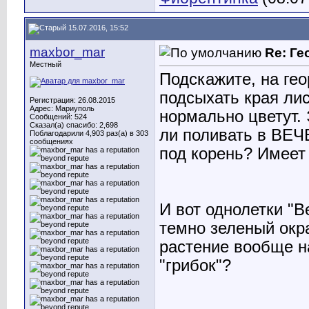
15.07.2016, 15:52
maxbor_mar
Re: Ге
Местный
Подскажите, на гео
подсыхать края лис
Регистрация: 26.08.2015
Адрес: Мариуполь
нормально цветут.
Сообщений: 524
Сказал(а) спасибо: 2,698
ли поливать в ВЕЧ
Поблагодарили 4,903 раз(а) в 303
сообщениях
под корень? Имеет
И вот однолетки "В
темно зеленый окра
растение вообще на
"грибок"?