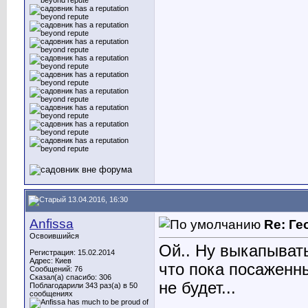
13.04.2016, 16:30
Anfissa
Re: Ге
Освоившийся
Ой.. Ну выкапывать
Регистрация: 15.02.2014
Адрес: Киев
что пока посаженны
Сообщений: 76
Сказал(а) спасибо: 306
не будет...
Поблагодарили 343 раз(а) в 50
сообщениях
________________