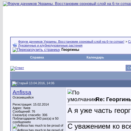
Форум дачников Украины. Восстановим озоновый слой на 6-ти сотках!
>
С
Луковичные и клубнелуковичные растения
Георгины
Справка
Календарь
Ст
13.04.2016, 14:06
Anfissa
Освоившийся
Re: Георгин
Регистрация: 15.02.2014
Адрес: Киев
А я уже часть георг
Сообщений: 76
Сказал(а) спасибо: 306
________________
Поблагодарили 343 раз(а) в 50
сообщениях
С уважением ко вс