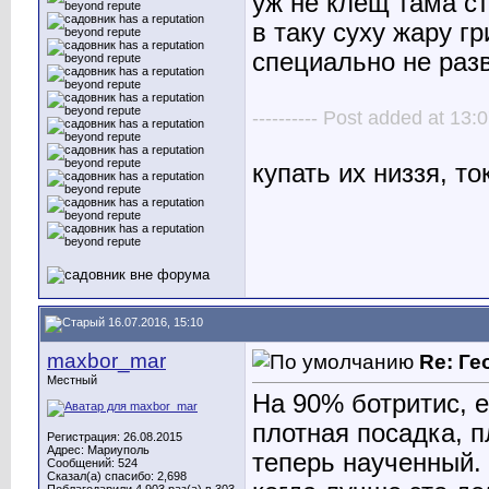
уж не клещ тама ст
в таку суху жару г
специально не раз
---------- Post added at 13:0
купать их низзя, то
16.07.2016, 15:10
maxbor_mar
Re: Ге
Местный
На 90% ботритис, 
плотная посадка, п
Регистрация: 26.08.2015
Адрес: Мариуполь
теперь наученный. 
Сообщений: 524
Сказал(а) спасибо: 2,698