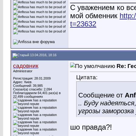
С уважением ко вс
мой обменник
http
t=23632
13.04.2016, 18:16
садовник
Re: Ге
Administrator
Цитата:
Регистрация: 28.01.2009
Адрес: Киев.
Сообщений: 39,985
Сказал(а) спасибо: 2,094
Поблагодарили 64,401 раз(а) в
Сообщение от
Anf
22,499 сообщениях
.. Буду надеятьс
угрозы заморозка 
шо правда?!