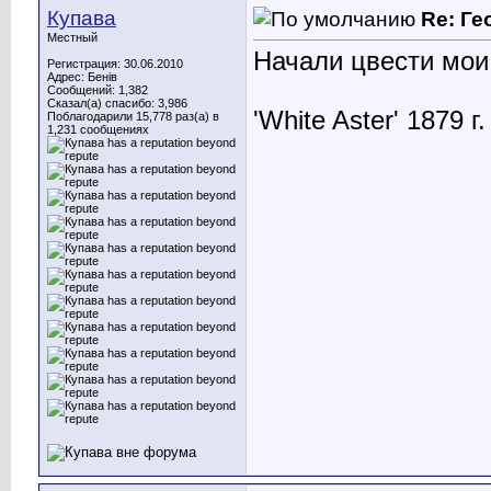
Купава
Re: Ге
Местный
Начали цвести мои
Регистрация: 30.06.2010
Адрес: Бенів
Сообщений: 1,382
Сказал(а) спасибо: 3,986
'White Aster' 1879 г.
Поблагодарили 15,778 раз(а) в
1,231 сообщениях