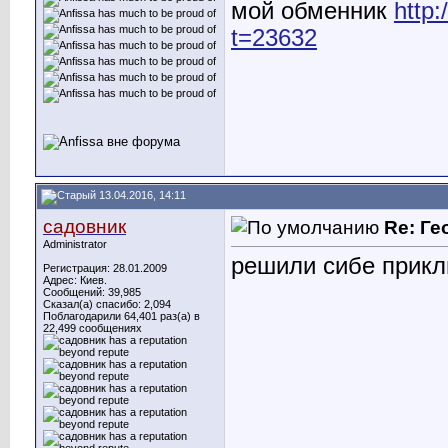
мой обменник
http
t=23632
13.04.2016, 14:11
садовник
Re: Ге
Administrator
решили сибе прикл
Регистрация: 28.01.2009
Адрес: Киев.
Сообщений: 39,985
Сказал(а) спасибо: 2,094
Поблагодарили 64,401 раз(а) в
22,499 сообщениях