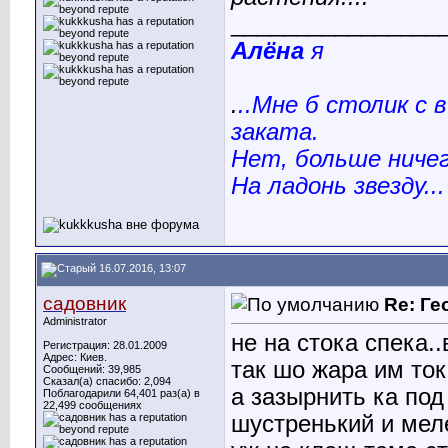
________________
Алёна
я
.
..Мне б столик с 
заката.
Нет, больше ничего
На ладонь звезду..
16.07.2016, 13:07
садовник
Re: Ге
Administrator
не на стока спека.
Регистрация: 28.01.2009
Адрес: Киев.
так шо жара им ток
Сообщений: 39,985
Сказал(а) спасибо: 2,094
а зазырнить ка под
Поблагодарили 64,401 раз(а) в
22,499 сообщениях
шустренький и меле