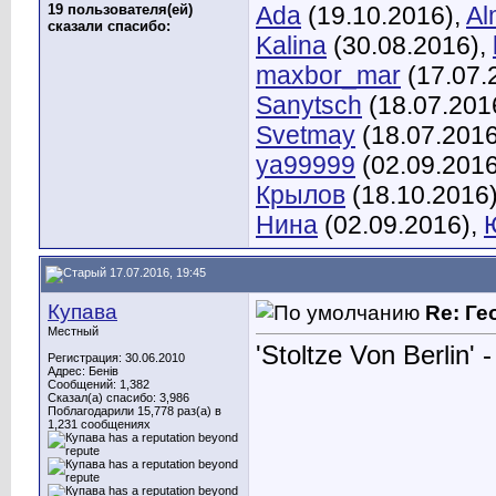
19 пользователя(ей)
Ada
(19.10.2016),
Al
сказали cпасибо:
Kalina
(30.08.2016),
maxbor_mar
(17.07.
Sanytsch
(18.07.201
Svetmay
(18.07.2016
ya99999
(02.09.2016
Крылов
(18.10.2016
Нина
(02.09.2016),
17.07.2016, 19:45
Купава
Re: Ге
Местный
'Stoltze Von Berlin' -
Регистрация: 30.06.2010
Адрес: Бенів
Сообщений: 1,382
Сказал(а) спасибо: 3,986
Поблагодарили 15,778 раз(а) в
1,231 сообщениях