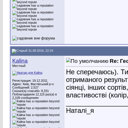
31.08.2016, 22:24
Kalina
Re: Ге
Местный
Не сперечаюсь). Ти
отриманого результа
Регистрация: 19.12.2011
Адрес: Київ, Фастівський р-н
сіянці, інших сорті
Сообщений: 2,527
Сказал(а) спасибо: 8,331
властивостві (колір
Поблагодарили 12,115 раз(а) в
2,109 сообщениях
________________
Наталі_я