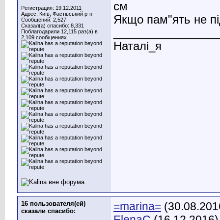
см
Регистрация: 19.12.2011
Адрес: Київ, Фастівський р-н
Якщо пам"ять не пі
Сообщений: 2,527
Сказал(а) спасибо: 8,331
________________
Поблагодарили 12,115 раз(а) в
2,109 сообщениях
Наталі_я
16 пользователя(ей)
=marina=
(30.08.201
сказали cпасибо:
ElenaC
(16.12.2016)