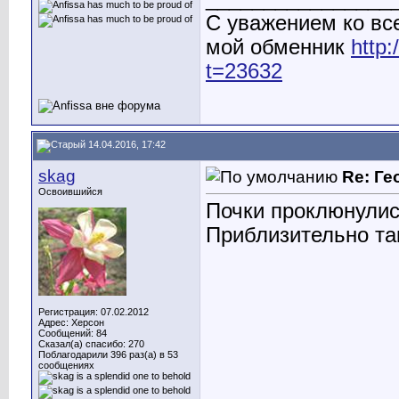
С уважением ко вс
мой обменник
http
t=23632
14.04.2016, 17:42
skag
Re: Ге
Освоившийся
Почки проклюнулис
Приблизительно та
Регистрация: 07.02.2012
Адрес: Херсон
Сообщений: 84
Сказал(а) спасибо: 270
Поблагодарили 396 раз(а) в 53
сообщениях