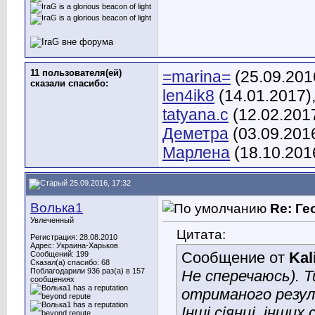
11 пользователя(ей)
=marina=
(25.09.201
сказали cпасибо:
len4ik8
(14.01.2017)
tatyana.c
(12.02.201
Деметра
(03.09.201
Марлена
(18.10.201
25.09.2016, 17:32
Волька1
Re: Ге
Увлеченный
Цитата:
Регистрация: 28.08.2010
Адрес: Украина-Харьков
Сообщение от
Kal
Сообщений: 199
Сказал(а) спасибо: 68
Поблагодарили 936 раз(а) в 157
Не сперечаюсь). Т
сообщениях
отриманого резуль
Інші сіянці, інши