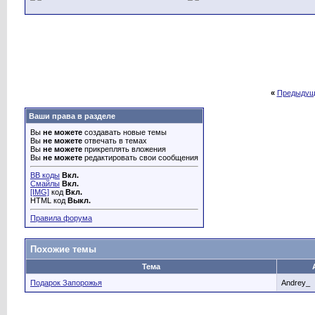
«
Предыдущ
Ваши права в разделе
Вы
не можете
создавать новые темы
Вы
не можете
отвечать в темах
Вы
не можете
прикреплять вложения
Вы
не можете
редактировать свои сообщения
BB коды
Вкл.
Смайлы
Вкл.
[IMG]
код
Вкл.
HTML код
Выкл.
Правила форума
Похожие темы
Тема
Подарок Запорожья
Andrey_