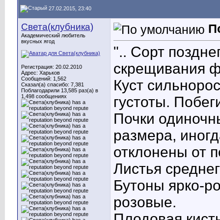
27.02.2015, 23:40
Света(клубника)
П
Академический любитель
вкусных ягод
".. Сорт поздн
скрещивания ф
Регистрация: 20.02.2010
Адрес: Харьков
Сообщений: 1,562
Куст сильноро
Сказал(а) спасибо: 7,381
Поблагодарили 13,585 раз(а) в
1,498 сообщениях
густоты. Побег
Почки одиночны
размера, иногд
отклонены от п
Листья среднег
Бутоны ярко-ро
розовые.
Плодовая кисть