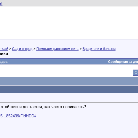
тках!
>
Сад и огород
>
Помогаем растениям жить
>
Вредители и болезни
вики
дарь
Сообщения за де
Ст
 этой жизни достается, как часто поливаешь?
15...852439/FidHDD#