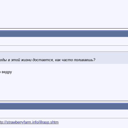
воды в этой жизни достается, как часто поливаешь?
о ведру
ttp://strawberryfarm.info/illrasp.shtm