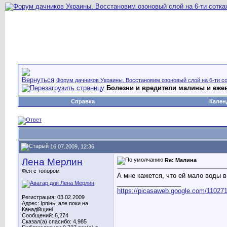
Форум дачников Украины. Восстановим озоновый слой на 6-ти со
Болезни и вредители малины и еже
Справка
Кален
16.07.2009, 12:36
Лена Мерлин
Re: Малина
Фея с топором
А мне кажется, что ей мало воды в
__________________
https://picasaweb.google.com/11027
Регистрация: 03.02.2009
Адрес: Ірпінь, але поки на
Канадійщині
Сообщений: 6,274
Сказал(а) спасибо: 4,985