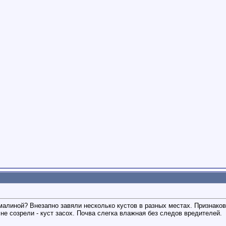
 малиной? Внезапно завяли несколько кустов в разных местах. Признако
е созрели - куст засох. Почва слегка влажная без следов вредителей.