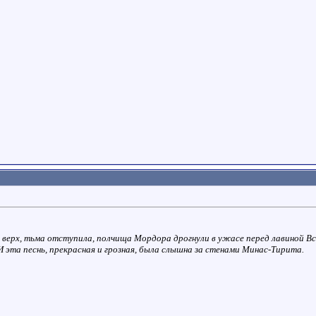
и верх, тьма отступила, полчища Мордора дрогнули в ужасе перед лавиной Вс
 И эта песнь, прекрасная и грозная, была слышна за стенами Минас-Тирита.