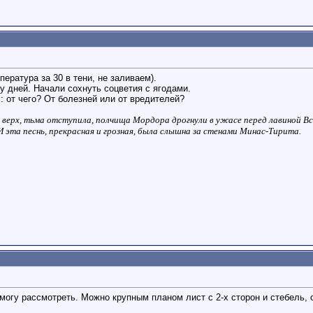
пература за 30 в тени, не заливаем).
ру дней. Начали сохнуть соцветия с ягодами.
: от чего? От болезней или от вредителей?
и верх, тьма отступила, полчища Мордора дрогнули в ужасе перед лавиной Вс
 И эта песнь, прекрасная и грозная, была слышна за стенами Минас-Тирита.
 могу рассмотреть. Можно крупным планом лист с 2-х сторон и стебель, о