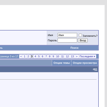
Имя
Запомнить?
Пароль
нь
Поиск
раница 3 из 17
<
1
2
3
4
5
6
7
8
9
10
11
12
13
>
Последняя
»
Опции темы
Опции просмотра
#
61