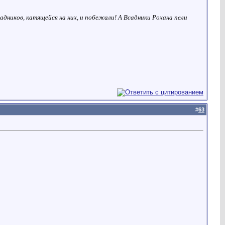
адников, катящейся на них, и побежали! А Всадники Рохана пели
#
63