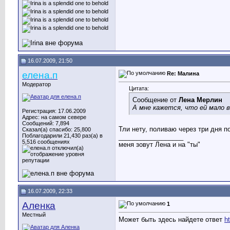
16.07.2009, 21:50
елена.п
Re: Малина
Модератор
Цитата:
Сообщение от
Лена Мерлин
А мне кажется, что ей мало 
Регистрация: 17.06.2009
Адрес: на самом севере
Сообщений: 7,894
Тли нету, поливаю через три дня п
Сказал(а) спасибо: 25,800
Поблагодарили 21,430 раз(а) в
__________________
5,516 сообщениях
меня зовут Лена и на "ты"
16.07.2009, 22:33
Аленка
1
Местный
Может быть здесь найдете ответ
h
__________________