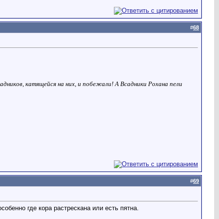
#
68
адников, катящейся на них, и побежали! А Всадники Рохана пели
#
69
собенно где кора растрескана или есть пятна.