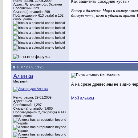
Регистрация: 22.05.2009
Как защитить соседние кусты?
Адрес: Луганская обл. Украина
__________________
Сообщений: 229
Ветер с далекого Моря и солнце взял
Сказал(а) спасибо: 299
боевую песнь, пели и убивали врагов.
Поблагодарили 613 раз(а) в 102
сообщениях
16.07.2009, 13:26
Аленка
Re: Малина
Местный
А на срезе древесины не видно че
__________________
Регистрация: 29.01.2009
Мой альбом
Адрес: Киев
Сообщений: 1,297
Сказал(а) спасибо: 3,600
Поблагодарили 2,782 раз(а) в 417
сообщениях