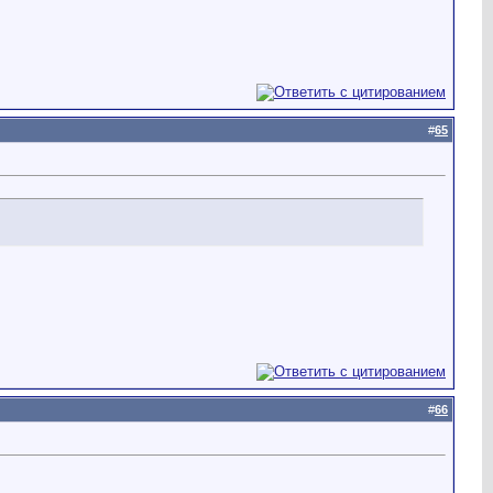
#
65
#
66