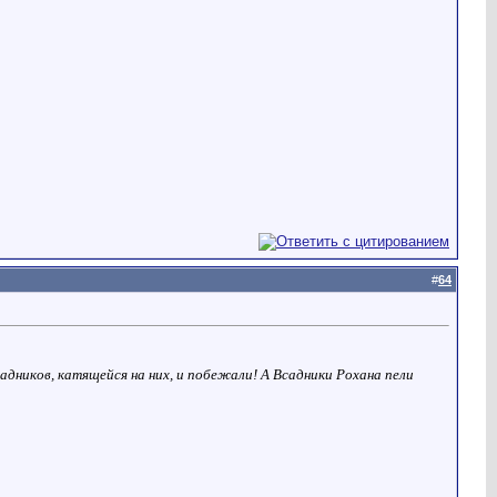
#
64
адников, катящейся на них, и побежали! А Всадники Рохана пели