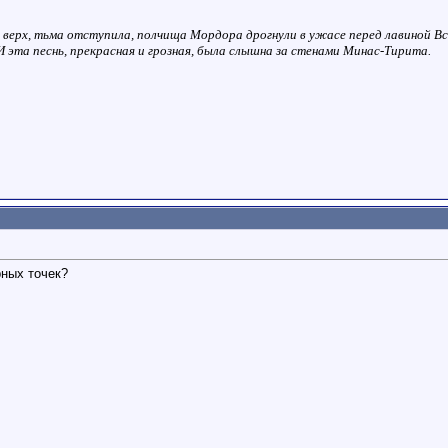
и верх, тьма отступила, полчища Мордора дрогнули в ужасе перед лавиной Вс
 И эта песнь, прекрасная и грозная, была слышна за стенами Минас-Тирита.
рных точек?