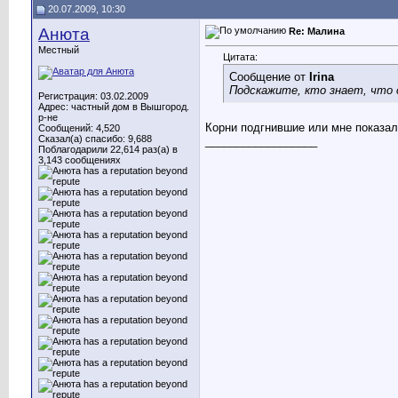
20.07.2009, 10:30
Анюта
Re: Малина
Местный
Цитата:
Сообщение от
Irina
Подскажите, кто знает, что с
Регистрация: 03.02.2009
Адрес: частный дом в Вышгород.
р-не
Корни подгнившие или мне показал
Сообщений: 4,520
Сказал(а) спасибо: 9,688
__________________
Поблагодарили 22,614 раз(а) в
3,143 сообщениях