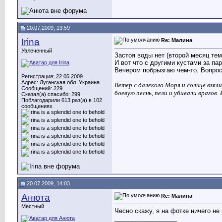
20.07.2009, 13:59
Irina
Re: Малина
Увлеченный
Застоя воды нет (второй месяц тем
И вот что с другими кустами за па
Вечером побрызгаю чем-то. Вопрос
Регистрация: 22.05.2009
__________________
Адрес: Луганская обл. Украина
Ветер с далекого Моря и солнце взял
Сообщений: 229
боевую песнь, пели и убивали врагов.
Сказал(а) спасибо: 299
Поблагодарили 613 раз(а) в 102
сообщениях
20.07.2009, 14:03
Анюта
Re: Малина
Местный
Чесно скажу, я на фотке ничего не
__________________