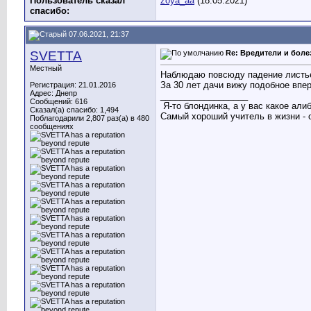
Пользователь сказал
zoya_aa
(18.05.2021)
cпасибо:
07.06.2021, 21:37
SVETTA
Re: Вредители и боле
Местный
Наблюдаю повсюду падение листьев
За 30 лет дачи вижу подобное впе
Регистрация: 21.01.2016
Адрес: Днепр
__________________
Сообщений: 616
Я-то блондинка, а у вас какое али
Сказал(а) спасибо: 1,494
Самый хороший учитель в жизни - о
Поблагодарили 2,807 раз(а) в 480
сообщениях