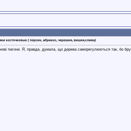
зни косточковых ( персик, абрикос, черешня, вишня,слива)
лі нові пагони. Я, правда, думала, що дерева саморегулюються так, бо б