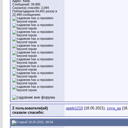
Адрес: Киев.
Сообщений: 39,985
Сказал(а) спасибо: 2,094
Поблагодарили 64,401 раз(а) в
22,499 сообщениях
2 пользователя(ей)
apple1210
(18.05.2021),
zoya_aa
(18
сказали cпасибо:
18.05.2021, 08:04