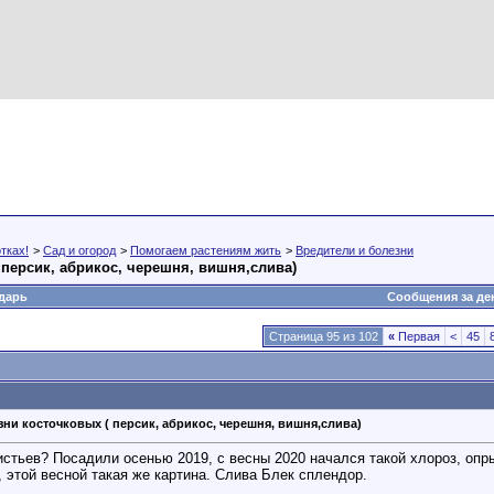
тках!
>
Сад и огород
>
Помогаем растениям жить
>
Вредители и болезни
 персик, абрикос, черешня, вишня,слива)
дарь
Сообщения за де
Страница 95 из 102
«
Первая
<
45
зни косточковых ( персик, абрикос, черешня, вишня,слива)
истьев? Посадили осенью 2019, с весны 2020 начался такой хлороз, оп
, этой весной такая же картина. Слива Блек сплендор.