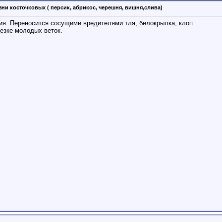
зни косточковых ( персик, абрикос, черешня, вишня,слива)
ния. Переносится сосущими вредителями:тля, белокрылка, клоп.
резке молодых веток.