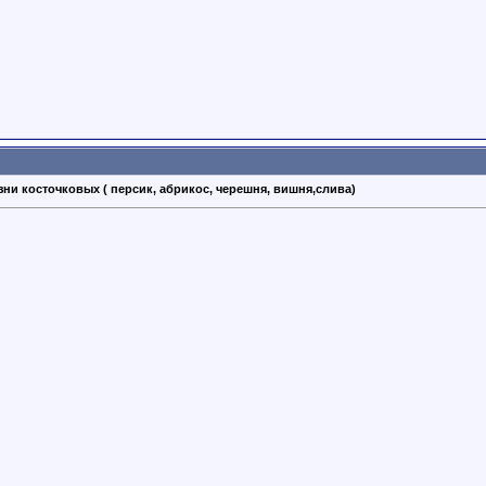
зни косточковых ( персик, абрикос, черешня, вишня,слива)