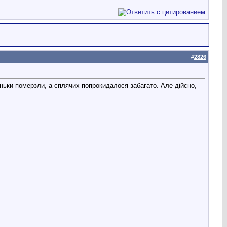
#
2826
руньки померзли, а сплячих попрокидалося забагато. Але дійсно,