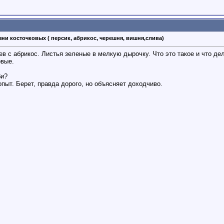
зни косточковых ( персик, абрикос, черешня, вишня,слива)
 с абрикос. Листья зеленые в мелкую дырочку. Что это такое и что де
рвые.
би?
пыт. Берет, правда дорого, но объясняет доходчиво.