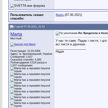
Пользователь сказал
Marta
(07.06.2021)
cпасибо:
07.06.2021, 21:52
Marta
Re: Вредители и боле
Местный
У нас те саме. Падає і листя, і ці
всі листя в дірочках.
__________________
Регистрация: 12.03.2009
Надія
Адрес: м. Кропивницький, Україна
Сообщений: 1,627
Сказал(а) спасибо: 4,289
Поблагодарили 4,524 раз(а) в
1,037 сообщениях