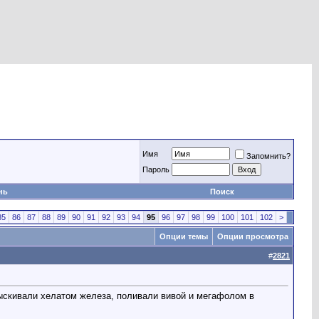
Имя
Запомнить?
Пароль
нь
Поиск
85
86
87
88
89
90
91
92
93
94
95
96
97
98
99
100
101
102
>
Опции темы
Опции просмотра
#
2821
рыскивали хелатом железа, поливали вивой и мегафолом в