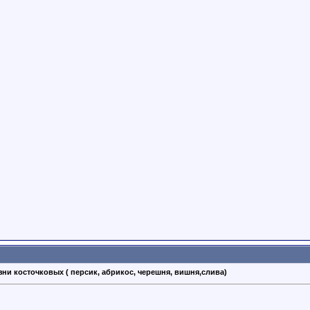
зни косточковых ( персик, абрикос, черешня, вишня,слива)