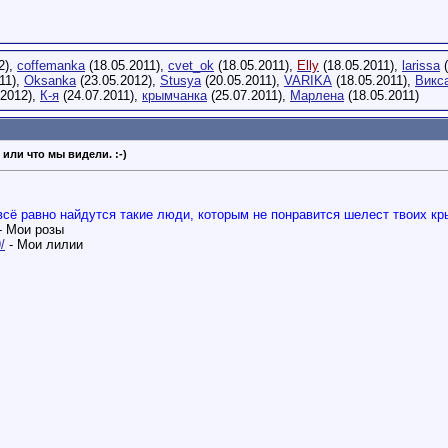
2),
coffemanka
(18.05.2011),
cvet_ok
(18.05.2011),
Elly
(18.05.2011),
larissa
(
11),
Oksanka
(23.05.2012),
Stusya
(20.05.2011),
VARIKA
(18.05.2011),
Викс
.2012),
К-я
(24.07.2011),
крымчанка
(25.07.2011),
Марлена
(18.05.2011)
 или что мы видели. :-)
всё равно найдутся такие люди, которым не понравится шелест твоих кры
- Мои розы
/
- Мои лилии