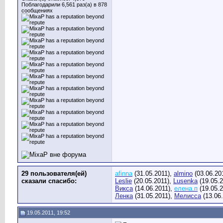
Поблагодарили 6,561 раз(а) в 878
сообщениях
29 пользователя(ей)
afinna
(31.05.2011),
almino
(03.06.20
сказали cпасибо:
Leslie
(20.05.2011),
Lusenka
(19.05.
Викса
(14.06.2011),
елена.п
(19.05.
Ленка
(31.05.2011),
Мелисса
(13.06
19.05.2011, 19:52