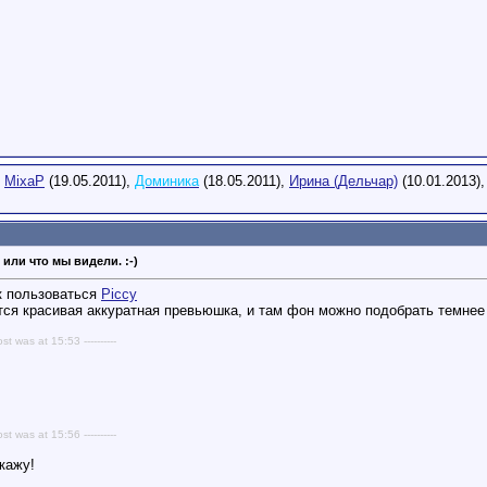
,
MixaP
(19.05.2011),
Доминика
(18.05.2011),
Ирина (Дельчар)
(10.01.2013)
 или что мы видели. :-)
к пользоваться
Piccy
тся красивая аккуратная превьюшка, и там фон можно подобрать темнее
ost was at 15:53 ----------
ost was at 15:56 ----------
кажу!