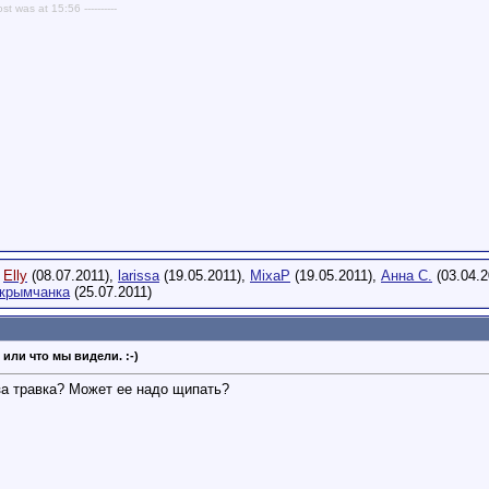
ost was at 15:56 ----------
,
Elly
(08.07.2011),
larissa
(19.05.2011),
MixaP
(19.05.2011),
Анна С.
(03.04.2
крымчанка
(25.07.2011)
 или что мы видели. :-)
за травка? Может ее надо щипать?