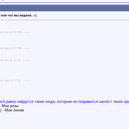
 или что мы видели. :-)
ost was at 12:08 ----------
ost was at 12:09 ----------
st was at 12:10 ----------
st was at 12:11 ----------
всё равно найдутся такие люди, которым не понравится шелест твоих кры
- Мои розы
/
- Мои лилии