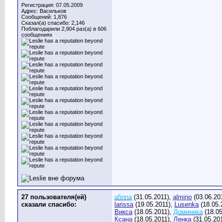
Регистрация: 07.05.2009
Адрес: Васильков
Сообщений: 1,876
Сказал(а) спасибо: 2,146
Поблагодарили 2,904 раз(а) в 606
сообщениях
27 пользователя(ей)
afinna
(31.05.2011),
almino
(03.06.20
сказали cпасибо:
larissa
(19.05.2011),
Lusenka
(18.05.
Викса
(18.05.2011),
Доминика
(18.05
Ксана
(18.05.2011),
Ленка
(31.05.20