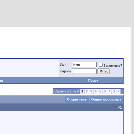
Имя
Запомнить?
Пароль
нь
Поиск
Страница 1 из 8
1
2
3
4
5
6
7
8
>
Опции темы
Опции просмотра
#
1