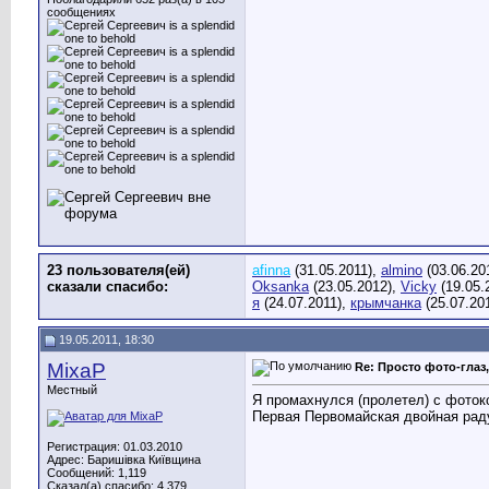
сообщениях
23 пользователя(ей)
afinna
(31.05.2011),
almino
(03.06.20
сказали cпасибо:
Oksanka
(23.05.2012),
Vicky
(19.05.
я
(24.07.2011),
крымчанка
(25.07.20
19.05.2011, 18:30
MixaP
Re: Просто фото-глаз,
Местный
Я промахнулся (пролетел) с фоток
Первая Первомайская двойная рад
Регистрация: 01.03.2010
Адрес: Баришівка Київщина
Сообщений: 1,119
Сказал(а) спасибо: 4,379