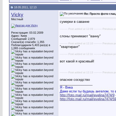
18.05.2011, 12:13
Vicky
Re: Просто фото-глаз,
Местный
сумерки в саванне
---------- Post added at 12:09 ---------- Previous p
Регистрация: 03.02.2009
Адрес: Киев
слоны принимают "ванну"
Сообщений: 2,879
Сказал(а) спасибо: 1,355
---------- Post added at 12:10 ---------- Previous p
Поблагодарили 5,403 раз(а) в
"квартирант"
1,065 сообщениях
---------- Post added at 12:11 ---------- Previous po
вот какой я красивый!
---------- Post added at 12:13 ---------- Previous po
опасное соседство
__________________
Я - Вика
Даже если ты будешь ангелом, то 
http://foto.mail.ru/mail/evelina7474/9
http://foto.mail.ru/mail/evelina7474/59