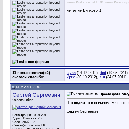
---------- Post added at 16:02 ---------- Previous p
не, эт не Вилково :)
11 пользователя(ей)
atyan
(14.12.2012),
dnd
(19.05.2011)
сказали cпасибо:
Ирис
(30.10.2012),
К-я
(24.07.2011),
18.05.2011, 20:52
Сергей Сергеевич
Re: Просто фото-глаз,
Освоившийся
Что видим то и снимаем. А че это 
__________________
Сергей Сергеевич
Регистрация: 28.01.2011
Адрес: Сумская обл.
Сообщений: 125
Сказал(а) спасибо: 86
Поблагодарили 652 раз(а) в 105