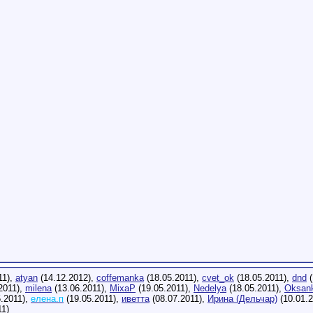
11),
atyan
(14.12.2012),
coffemanka
(18.05.2011),
cvet_ok
(18.05.2011),
dnd
(
2011),
milena
(13.06.2011),
MixaP
(19.05.2011),
Nedelya
(18.05.2011),
Oksan
.2011),
елена.п
(19.05.2011),
иветта
(08.07.2011),
Ирина (Дельчар)
(10.01.
11)