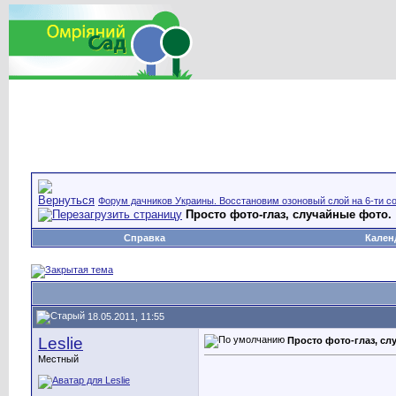
Форум дачников Украины. Восстановим озоновый слой на 6-ти со
Просто фото-глаз, случайные фото.
Справка
Кален
18.05.2011, 11:55
Leslie
Просто фото-глаз, сл
Местный