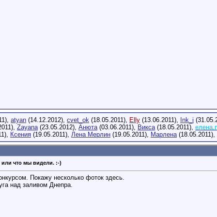
11),
atyan
(14.12.2012),
cvet_ok
(18.05.2011),
Elly
(13.06.2011),
Ink_i
(31.05.
2011),
Zayana
(23.05.2012),
Анюта
(03.06.2011),
Викса
(18.05.2011),
елена.
11),
Ксения
(19.05.2011),
Лена Мерлин
(19.05.2011),
Марлена
(18.05.2011),
 или что мы видели. :-)
онкурсом. Покажу несколько фоток здесь.
уга над заливом Днепра.