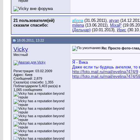
21 пользователя(ей)
afinna
(31.05.2011),
atyan
(14.12.201
сказали cпасибо:
milena
(13.06.2011),
MixaP
(19.05.20
(Дельчар)
(10.01.2013),
Ирис
(30.10
18.05.2011, 13:22
Vicky
Re: Просто фото-глаз,
Местный
__________________
Я - Вика
Даже если ты будешь ангелом, то 
Регистрация: 03.02.2009
http://foto.mail.ru/mail/evelina7474/9
Адрес: Киев
http://foto.mail.ru/mail/evelina7474/59
Сообщений: 2,879
Сказал(а) спасибо: 1,355
Поблагодарили 5,403 раз(а) в
1,065 сообщениях