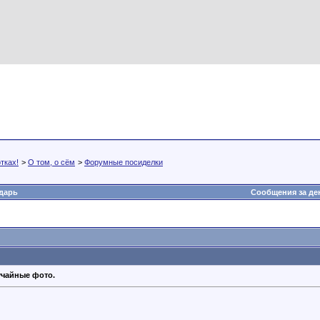
тках!
>
О том, о сём
>
Форумные посиделки
дарь
Сообщения за де
учайные фото.