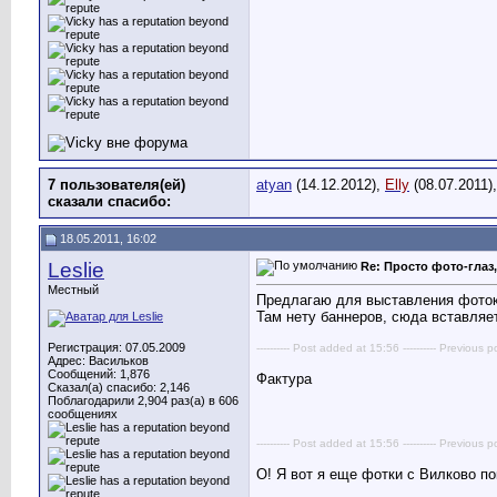
7 пользователя(ей)
atyan
(14.12.2012),
Elly
(08.07.2011)
сказали cпасибо:
18.05.2011, 16:02
Leslie
Re: Просто фото-глаз,
Местный
Предлагаю для выставления фото
Там нету баннеров, сюда вставляе
Регистрация: 07.05.2009
---------- Post added at 15:56 ---------- Previous p
Адрес: Васильков
Сообщений: 1,876
Фактура
Сказал(а) спасибо: 2,146
Поблагодарили 2,904 раз(а) в 606
сообщениях
---------- Post added at 15:56 ---------- Previous p
О! Я вот я еще фотки с Вилково по