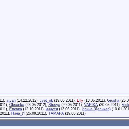
11),
atyan
(14.12.2012),
cvet_ok
(19.05.2011),
Elly
(13.06.2011),
Grusha
(25.0
2011),
Oksanka
(23.05.2012),
Stusya
(20.05.2011),
VARIKA
(20.05.2011),
Vic
2011),
Ёлочка
(12.10.2011),
иннуся
(13.06.2011),
Ирина (Дельчар)
(10.01.20
.2011),
Нина_И
(26.09.2011),
ТАМАРА
(19.05.2011)