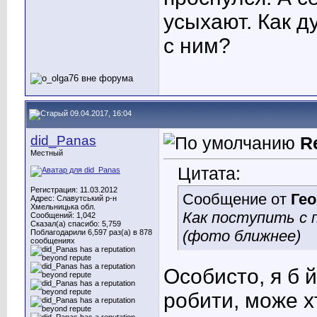
усыхают. Как д
с ним?
09.04.2017, 16:04
did_Panas
R
Местный
Цитата:
Регистрация: 11.03.2012
Сообщение от
Гео
Адрес: Славутський р-н
Хмельницька обл.
Как поступить с п
Сообщений: 1,042
Сказал(а) спасибо: 5,759
(фото ближнее)
Поблагодарили 6,597 раз(а) в 878
сообщениях
Особисто, я б й
робити, може х