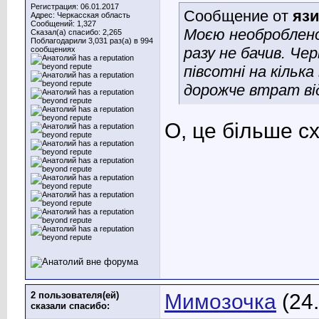
Регистрация: 06.01.2017
Сообщение от
яз
Адрес: Черкасская область
Сообщений: 1,327
Моєю необроблено
Сказал(а) спасибо: 2,265
Поблагодарили 3,031 раз(а) в 994
разу не бачив
. Че
сообщениях
півсотні на кілька
дорожче втрат ві
О, це більше с
2 пользователя(ей)
Мимозочка
(24
сказали cпасибо: