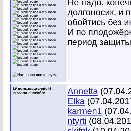
Не надо, конеч
долгоносик, и 
обойтись без и
И по плодожёрк
период защиты
19 пользователя(ей)
Annetta
(07.04.
сказали cпасибо:
Elka
(07.04.201
karmen1
(07.04
ntyrti
(08.04.201
skifnk
(10.04.20