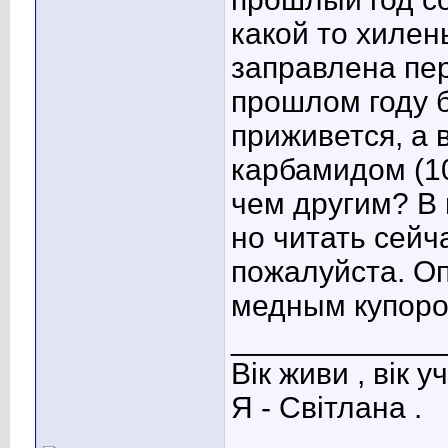
какой то хилен
заправлена пер
прошлом году 
приживется, а 
карбамидом (10
чем другим? В 
но читать сейч
пожалуйста. О
медным купоро
____________
Вік живи , вік уч
Я - Світлана .