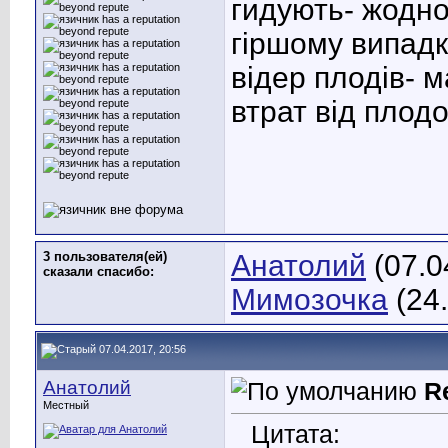
гидують- жодно
гіршому випадку
відер плодів
- 
втрат від плод
3 пользователя(ей)
Анатолий
(07.0
сказали cпасибо:
Мимозочка
(24.
07.04.2017, 20:56
Анатолий
R
Местный
Цитата: