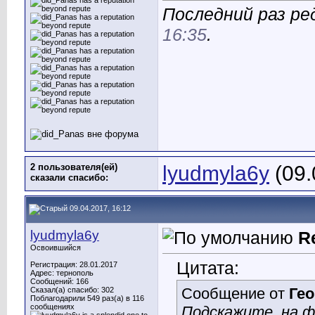
Последний раз ре
16:35
.
2 пользователя(ей)
lyudmyla6y
(09.
сказали cпасибо:
09.04.2017, 16:12
lyudmyla6y
R
Освоившийся
Цитата:
Регистрация: 28.01.2017
Адрес: тернополь
Сообщений: 166
Сообщение от
Гео
Сказал(а) спасибо: 302
Поблагодарили 549 раз(а) в 116
сообщениях
Подскажите, на ф