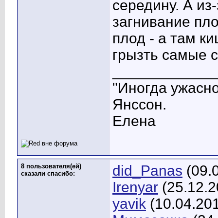
середину. А из
загнивание пл
плод - а там к
грызть самые с
____________
"Иногда ужасно
Янссон.
Елена
8 пользователя(ей)
did_Panas
(09.
сказали cпасибо:
Irenyar
(25.12.2
yavik
(10.04.20