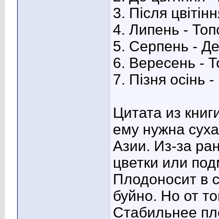
3. Після цвітін
4. Липень - Топ
5. Серпень - Д
6. Вересень - Т
7. Пізня осінь 
Цитата из книг
ему нужна суха
Азии. Из-за ра
цветки или под
Плодоносит в с
буйно. Но от т
Стабильнее п