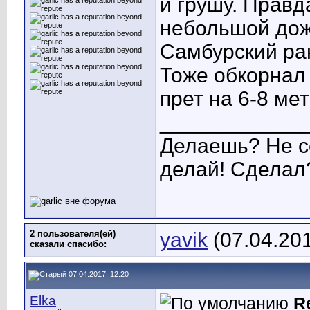
и грушу. Правд
небольшой до
Самбурский ран
Тоже обкорнал 
прет на 6-8 ме
____________
Делаешь? Не с
делай! Сделал
2 пользователя(ей)
yavik
(07.04.20
сказали cпасибо:
07.04.2017, 12:20
Elka
R