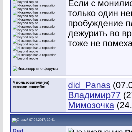
Если с монилио
только один не
пробуждение п
дежурить во вр
тоже не помеха
4 пользователя(ей)
did_Panas
(07.
сказали cпасибо:
Владимир77
(2
Мимозочка
(24.
07.04.2017, 10:41
Red