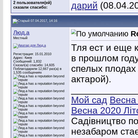
2 пользователя(ей)
дарий
(08.04.2
сказали cпасибо:
07.04.2017, 14:16
Люд.а
R
Местный
Тля ест и еще 
Регистрация: 15.01.2010
в прошлом году
Адрес: Киев
Сообщений: 1,832
Сказал(а) спасибо: 14,605
спелых плодах
Поблагодарили 12,667 раз(а) в
1,535 сообщениях
актарой).
____________
Мой сад
Весна
Весна 2020
Літ
Садівництво по
незабаром стає