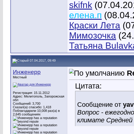
skifnk
(07.04.20
елена.п
(08.04.
Краски Лета
(07
Мимозочка
(24
Татьяна Bulavk
07.04.2017, 09:49
Инженерр
R
Местный
Цитата:
Регистрация: 15.11.2012
Адрес: Мелитополь, Запорожская
обл
Сообщение от
yav
Сообщений: 3,700
Сказал(а) спасибо: 1,418
Вопрос - ежегодн
Поблагодарили 10,008 раз(а) в
2,645 сообщениях
климате Средней 