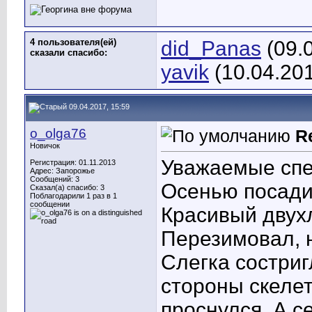
4 пользователя(ей)
did_Panas
(09.
сказали cпасибо:
yavik
(10.04.20
09.04.2017, 15:59
o_olga76
R
Новичок
Уважаемые спе
Регистрация: 01.11.2013
Адрес: Запорожье
Сообщений: 3
Осенью посади
Сказал(а) спасибо: 3
Поблагодарили 1 раз в 1
сообщении
Красивый двух
Перезимовал, н
Слегка состриг
стороны скелет
проснулся. А с