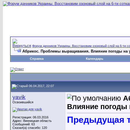
Форум дачников Украины. Восстановим озоновый слой на 6-ти со
Абрикос. Проблемы выращивания. Влияние погоды на 
Справка
Календарь
06.04.2017, 22:07
yavik
А
Освоившийся
Влияние погоды 
Предыдущая 
Регистрация: 06.03.2016
Адрес: Винницкая область
Сообщений: 63
Сказал(а) спасибо: 120