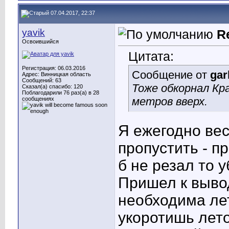
07.04.2017, 22:37
yavik
R
Освоившийся
Цитата:
Регистрация: 06.03.2016
Сообщение от
gar
Адрес: Винницкая область
Сообщений: 63
Тоже обкорнал Кр
Сказал(а) спасибо: 120
Поблагодарили 76 раз(а) в 28
метров вверх.
сообщениях
Я ежегодно вес
пропустить - пр
б не резал то 
Пришел к вывод
необходима лет
укоротишь лето