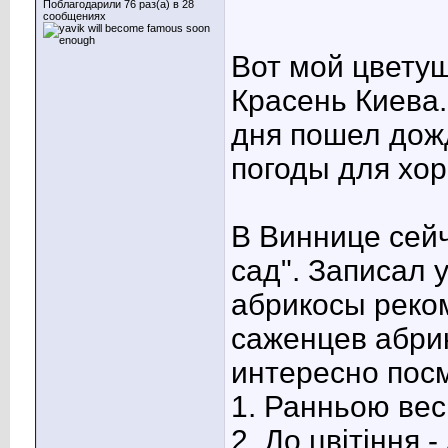
Поблагодарили 76 раз(а) в 28
сообщениях
Вот мой цветущ
Красень Киева.
дня пошел дожд
погоды для хо
В Виннице сейч
сад". Записал
абрикосы реко
саженцев абрик
интересно посм
1. Ранньою вес
2. До цвітіння 