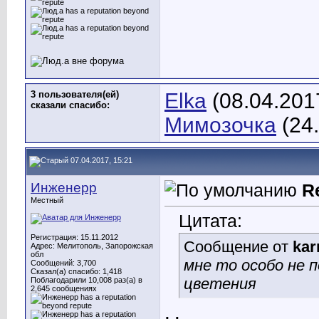
3 пользователя(ей)
Elka
(08.04.201
сказали cпасибо:
Мимозочка
(24.
07.04.2017, 15:21
Инженерр
R
Местный
Цитата:
Регистрация: 15.11.2012
Сообщение от
ka
Адрес: Мелитополь, Запорожская
обл
мне то особо не п
Сообщений: 3,700
Сказал(а) спасибо: 1,418
цветения
Поблагодарили 10,008 раз(а) в
2,645 сообщениях