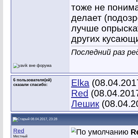
тоже не понима
делает (подозр
лучше опрыска
других кусающ
Последний раз ре
6 пользователя(ей)
Elka
(08.04.201
сказали cпасибо:
Red
(08.04.201
Лешик
(08.04.2
08.04.2017, 23:28
Red
R
Местный