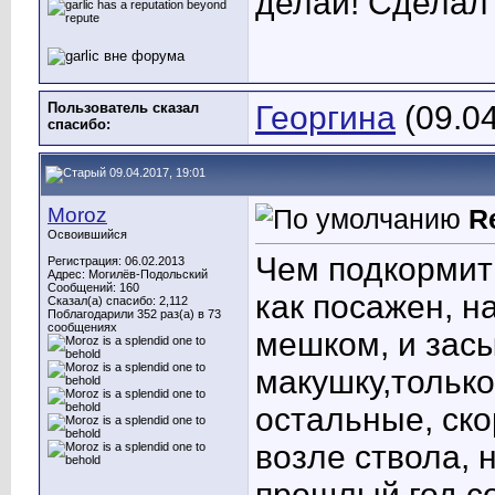
делай! Сделал
Пользователь сказал
Георгина
(09.04
cпасибо:
09.04.2017, 19:01
Moroz
R
Освоившийся
Чем подкормить
Регистрация: 06.02.2013
Адрес: Могилёв-Подольский
Сообщений: 160
как посажен, н
Сказал(а) спасибо: 2,112
Поблагодарили 352 раз(а) в 73
сообщениях
мешком, и засы
макушку,только
остальные, ско
возле ствола, 
прошлый год со