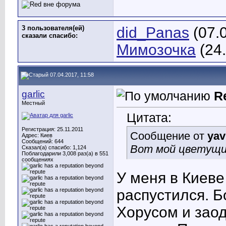
3 пользователя(ей)
did_Panas
(07.
сказали cпасибо:
Мимозочка
(24.
07.04.2017, 11:58
garlic
R
Местный
Цитата:
Регистрация: 25.11.2011
Сообщение от
yav
Адрес: Киев
Сообщений: 644
Вот мой цветущий
Сказал(а) спасибо: 1,124
Поблагодарили 3,008 раз(а) в 551
сообщениях
У меня в Киеве
распустился. 
Хорусом и зао