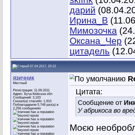
дарий
(08.04.2
Ирина_В
(11.06
Мимозочка
(24
Оксана_Чер
(2
цитадель
(12.0
07.04.2017, 20:22
язичник
R
Местный
Цитата:
Регистрация: 11.09.2011
Адрес: Буча Київська обл.
Сообщений: 3,103
Сообщение от
Ин
Сказал(а) спасибо: 1,910
Поблагодарили 5,748 раз(а) в
2,256 сообщениях
У абрикоса во вре
Моєю необробл