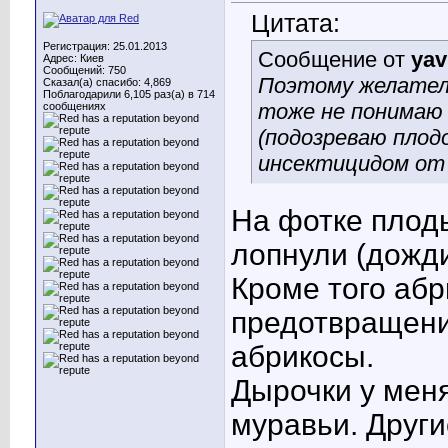
Цитата:
Регистрация: 25.01.2013
Сообщение от
yav
Адрес: Киев
Сообщений: 750
Поэтому желател
Сказал(а) спасибо: 4,869
Поблагодарили 6,105 раз(а) в 714
тоже не понимаю 
сообщениях
(подозреваю плод
инсектицидом от 
На фотке плоды
лопнули (дожд
Кроме того аб
предотвращени
абрикосы.
Дырочки у мен
муравьи. Други