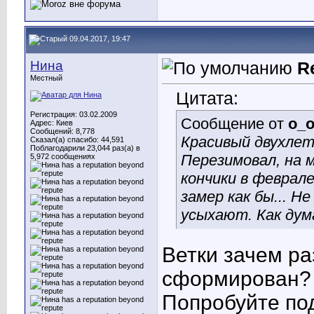
09.04.2017, 19:47
Нина
R
Местный
Цитата:
Регистрация: 03.02.2009
Сообщение от
o_o
Адрес: Киев
Сообщений: 8,778
Красивый двухлет
Сказал(а) спасибо: 44,591
Поблагодарили 23,044 раз(а) в
Перезимовал, на м
5,972 сообщениях
кончики в феврале
замер как бы... Н
усыхают. Как дум
Ветки зачем ра
сформирован?
Попробуйте под