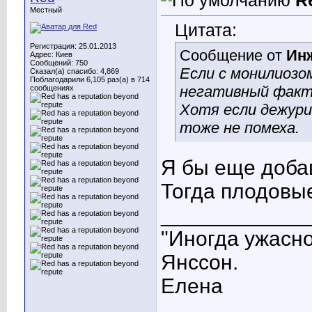
R
Местный
Цитата:
Регистрация: 25.01.2013
Сообщение от
Ин
Адрес: Киев
Сообщений: 750
Если с монилиозо
Сказал(а) спасибо: 4,869
Поблагодарили 6,105 раз(а) в 714
негативный факто
сообщениях
Хотя если дежури
тоже не помеха.
Я бы еще доба
Тогда плодовы
____________
"Иногда ужасно
Янссон.
Елена