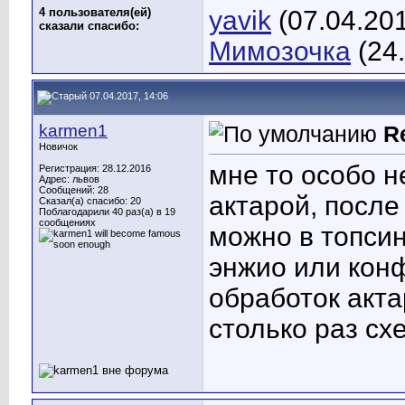
4 пользователя(ей)
yavik
(07.04.20
сказали cпасибо:
Мимозочка
(24
07.04.2017, 14:06
karmen1
R
Новичок
мне то особо н
Регистрация: 28.12.2016
Адрес: львов
Сообщений: 28
актарой, после
Сказал(а) спасибо: 20
Поблагодарили 40 раз(а) в 19
сообщениях
можно в топсин
энжио или конф
обработок акта
столько раз с