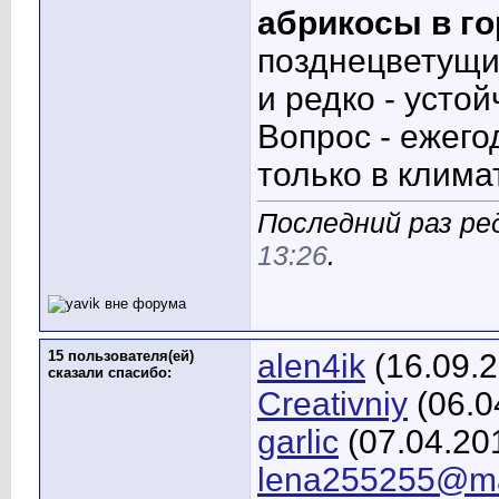
абрикосы в г
позднецветущи
и редко - усто
Вопрос - ежег
только в клима
Последний раз ред
13:26
.
15 пользователя(ей)
alen4ik
(16.09.2
сказали cпасибо:
Creativniy
(06.0
garlic
(07.04.20
lena255255@ma