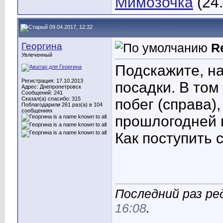
Мимозочка
(24
09.04.2017, 12:32
Георгина
R
Увлеченный
Подскажите, н
Регистрация: 17.10.2013
посадки. В том
Адрес: Днепропетровск
Сообщений: 241
Сказал(а) спасибо: 315
побег (справа),
Поблагодарили 261 раз(а) в 104
сообщениях
прошлогодней в
Как поступить 
Последний раз ре
16:08
.