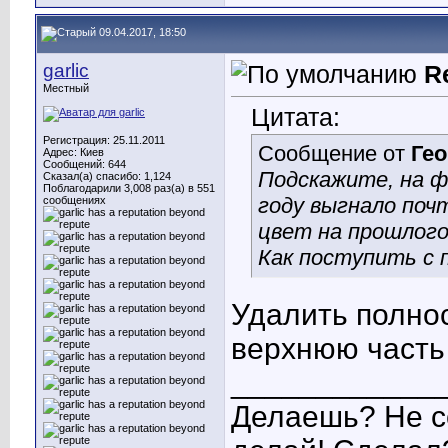
09.04.2017, 18:50
garlic
R
Местный
Цитата:
Регистрация: 25.11.2011
Сообщение от
Гео
Адрес: Киев
Сообщений: 644
Подскажите, на ф
Сказал(а) спасибо: 1,124
Поблагодарили 3,008 раз(а) в 551
году выгнало поч
сообщениях
цвет на прошлого
Как поступить с п
Удалить полно
верхнюю часть 
____________
Делаешь? Не с