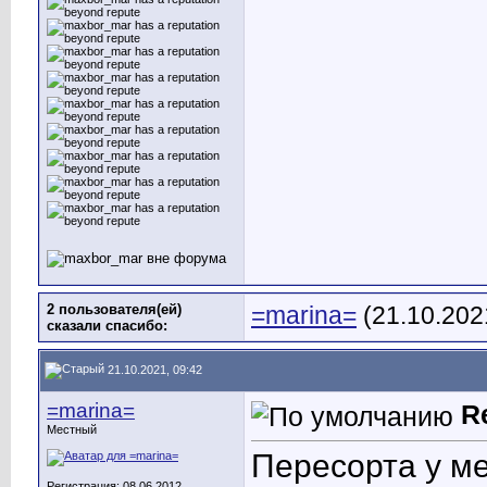
2 пользователя(ей)
=marina=
(21.10.202
сказали cпасибо:
21.10.2021, 09:42
=marina=
R
Местный
Пересорта у ме
Регистрация: 08.06.2012