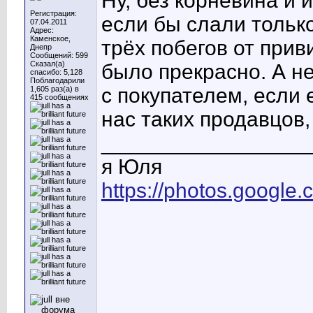
Ну, без корневина и 
Регистрация:
если бы слали только
07.04.2011
Адрес:
Каменское,
трёх побегов от прив
Днепр
Сообщений: 599
Сказал(а)
было прекрасно. А н
спасибо: 5,128
Поблагодарили
с покупателем, если 
1,605 раз(а) в
415 сообщениях
нас таких продавцов,
_________________
я Юля
https://photos.googl