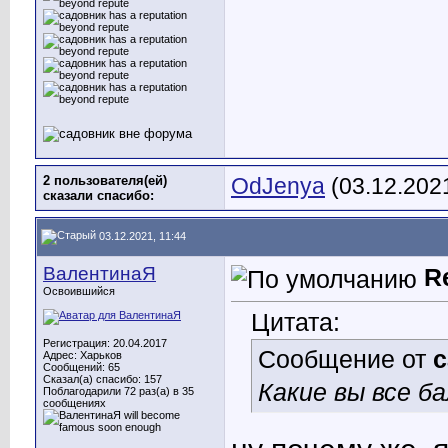
2 пользователя(ей)
OdJenya
(03.12.202
сказали cпасибо:
03.12.2021, 11:44
ВалентинаЯ
R
Освоившийся
Цитата:
Регистрация: 20.04.2017
Сообщение от
с
Адрес: Харьков
Сообщений: 65
Сказал(а) спасибо: 157
Какие вы все ба
Поблагодарили 72 раз(а) в 35
сообщениях