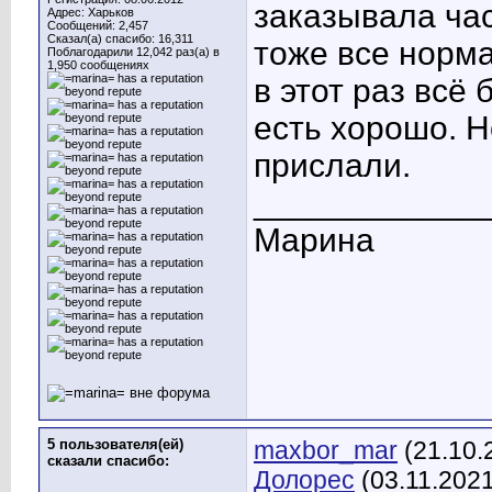
заказывала ча
Адрес: Харьков
Сообщений: 2,457
Сказал(а) спасибо: 16,311
тоже все норма
Поблагодарили 12,042 раз(а) в
1,950 сообщениях
в этот раз всё
есть хорошо. Н
прислали.
____________
Марина
5 пользователя(ей)
maxbor_mar
(21.10.
сказали cпасибо:
Долорес
(03.11.202