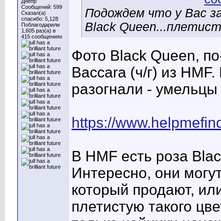
Днепр
Сообщений: 599
Подождем что у Вас з
Сказал(а)
спасибо: 5,128
Black Queen...плетист
Поблагодарили
1,605 раз(а) в
415 сообщениях
Фото Black Queen, по
Baccara (ч/г) из HMF.
разогнали - умельцы
https://www.helpmefin
В HMF есть роза Blac
Интересно, они могут
который продают, или
плетистую такого цве