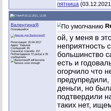
пятница
(03.12.2021
03.12.2021, 11:08
ВалентинаЯ
R
Освоившийся
ой, у меня в э
Регистрация: 20.04.2017
неприятность 
Адрес: Харьков
Сообщений: 65
Сказал(а) спасибо: 157
большинство с
Поблагодарили 72 раз(а) в 35
сообщениях
есть и годовал
огорчило что н
предупредили,
деньги, но был
подтвердили на
таких нет, ище