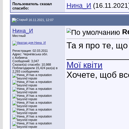
Пользователь сказал
Нина_И
(16.11.2021
cпасибо:
16.11.2021, 12:07
Нина_И
R
Местный
Та я про те, щ
Регистрация: 02.03.2011
____________
Адрес: Чернігівська обл.
с.Кобижча
Сообщений: 3,047
Мої квіти
Сказал(а) спасибо: 10,988
Поблагодарили 15,424 раз(а) в
2,293 сообщениях
Хочете, щоб вс