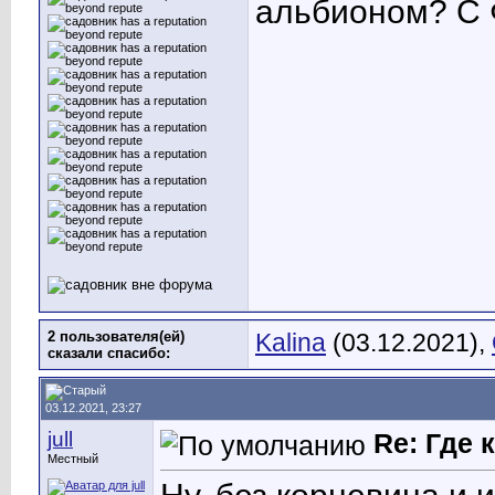
альбионом? С 
2 пользователя(ей)
Kalina
(03.12.2021),
сказали cпасибо:
03.12.2021, 23:27
jull
Re: Где
Местный