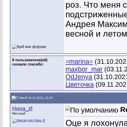
роз. Что меня 
подстриженные
Андрея Максиме
весной и летом
8 пользователя(ей)
=marina=
(31.10.202
сказали cпасибо:
maxbor_mar
(03.11.
OdJenya
(31.10.202
Цветочка
(09.11.202
16.11.2021, 11:24
Нина_И
R
Местный
Оце я лохонула