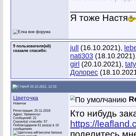
____________
Я тоже Настя
9 пользователя(ей)
jull
(16.10.2021),
leb
сказали cпасибо:
nati303
(18.10.2021)
girl
(20.10.2021),
tat
Долорес
(18.10.202
20.10.2021, 12:33
Цветочка
R
Новичок
Кто нибудь зак
Регистрация: 25.11.2018
Адрес: Кременчуг
Сообщений: 22
https://leafland
Сказал(а) спасибо: 57
Поблагодарили 61 раз(а) в 15
сообщениях
поделитесь мне