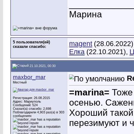
____________
Марина
5 пользователя(ей)
magent
(28.06.2022)
сказали cпасибо:
Елка
(22.10.2021),
Ц
21.10.2021, 00:30
maxbor_mar
R
Местный
=marina=
Тоже 
Регистрация: 26.08.2015
осенью. Саженц
Адрес: Мариуполь
Сообщений: 524
Сказал(а) спасибо: 2,698
Хороший такой
Поблагодарили 4,903 раз(а) в 303
сообщениях
перезимуют и ч