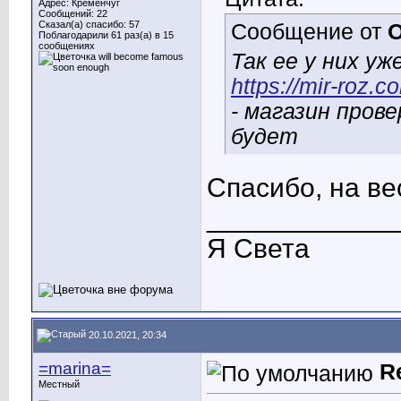
Адрес: Кременчуг
Сообщений: 22
Сказал(а) спасибо: 57
Сообщение от
O
Поблагодарили 61 раз(а) в 15
сообщениях
Так ее у них уж
https://mir-roz.
- магазин прове
будет
Спасибо, на ве
____________
Я Света
20.10.2021, 20:34
=marina=
R
Местный