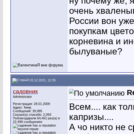
ну почему же, 
очень хвалены
России вон уж
покупкам цвето
корневина и ин
былуваные?
03.12.2021, 12:35
садовник
R
Administrator
Всем....
как тол
Регистрация: 28.01.2009
Адрес: Киев.
Сообщений: 39,985
капризы....
Сказал(а) спасибо: 2,093
Поблагодарили 64,401 раз(а) в
22,499 сообщениях
А чо никто не 