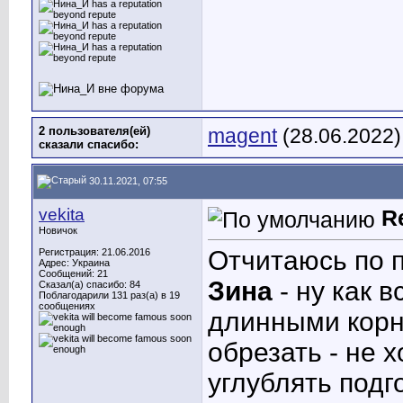
2 пользователя(ей)
magent
(28.06.2022)
сказали cпасибо:
30.11.2021, 07:55
vekita
R
Новичок
Отчитаюсь по 
Регистрация: 21.06.2016
Адрес: Украина
Сообщений: 21
Зина
- ну как 
Сказал(а) спасибо: 84
Поблагодарили 131 раз(а) в 19
сообщениях
длинными корн
обрезать - не 
углублять подг