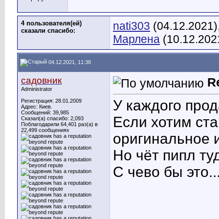
4 пользователя(ей)
nati303
(04.12.2021)
сказали cпасибо:
Марлена
(10.12.202
04.12.2021, 11:38
садовник
R
Administrator
У каждого прод
Регистрация: 28.01.2009
Адрес: Киев.
Сообщений: 39,985
Если хотим ста
Сказал(а) спасибо: 2,093
Поблагодарили 64,401 раз(а) в
22,499 сообщениях
оригинальное 
Но чёт пипл туд
С чево бы это..