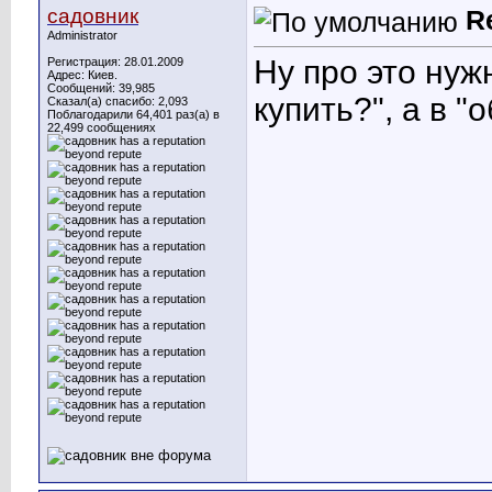
садовник
R
Administrator
Ну про это нуж
Регистрация: 28.01.2009
Адрес: Киев.
Сообщений: 39,985
купить?", а в "о
Сказал(а) спасибо: 2,093
Поблагодарили 64,401 раз(а) в
22,499 сообщениях