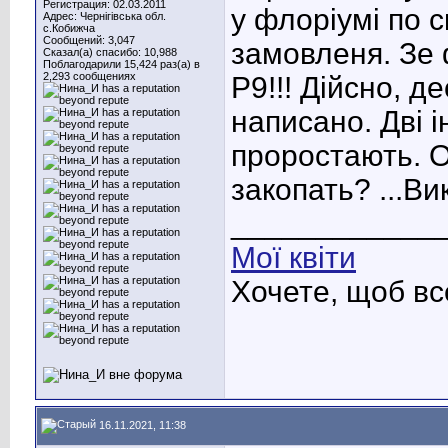
Регистрация: 02.03.2011
у флоріумі по 
Адрес: Чернігівська обл.
с.Кобижча
Сообщений: 3,047
замовленя. Зе 
Сказал(а) спасибо: 10,988
Поблагодарили 15,424 раз(а) в
2,293 сообщениях
Р9!!! Дійсно, д
написано. Дві 
проростають. О
закопать? ...Ви
____________
Мої квіти
Хочете, щоб вс
16.11.2021, 11:38