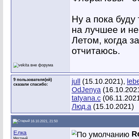
Ну а пока буду
на лучшее и не
Летом, когда з
отчитаюсь.
9 пользователя(ей)
jull
(15.10.2021),
leb
сказали cпасибо:
OdJenya
(16.10.202
tatyana.c
(06.11.202
Люд.а
(15.10.2021)
16.10.2021, 21:50
Елка
R
Местный