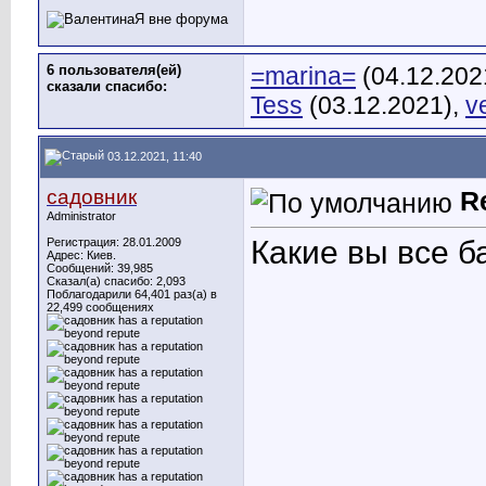
6 пользователя(ей)
=marina=
(04.12.202
сказали cпасибо:
Tess
(03.12.2021),
v
03.12.2021, 11:40
садовник
R
Administrator
Какие вы все б
Регистрация: 28.01.2009
Адрес: Киев.
Сообщений: 39,985
Сказал(а) спасибо: 2,093
Поблагодарили 64,401 раз(а) в
22,499 сообщениях