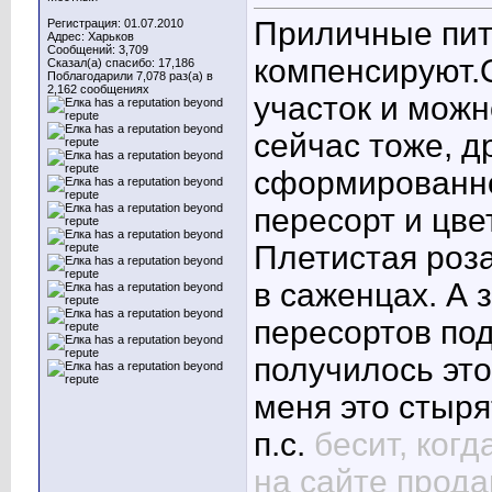
Приличные пит
Регистрация: 01.07.2010
Адрес: Харьков
Сообщений: 3,709
компенсируют.О
Сказал(а) спасибо: 17,186
Поблагодарили 7,078 раз(а) в
2,162 сообщениях
участок и можн
сейчас тоже
, д
сформированно
пересорт и цве
Плетистая роза
в саженцах. А 
пересортов под
получилось это
меня это стыря
п.с.
бесит, когд
на сайте прода