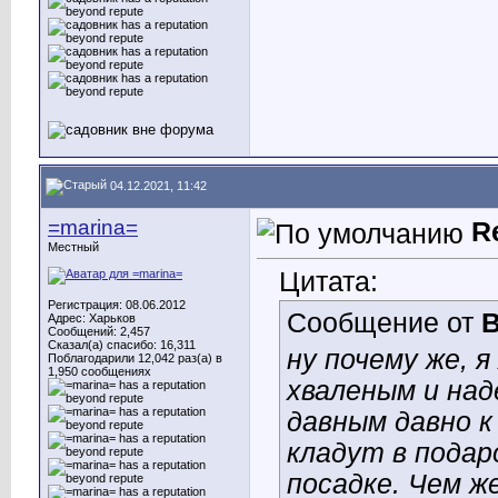
04.12.2021, 11:42
=marina=
R
Местный
Цитата:
Регистрация: 08.06.2012
Сообщение от
Адрес: Харьков
Сообщений: 2,457
Сказал(а) спасибо: 16,311
ну почему же, я
Поблагодарили 12,042 раз(а) в
1,950 сообщениях
хваленым и над
давным давно к
кладут в подар
посадке. Чем ж