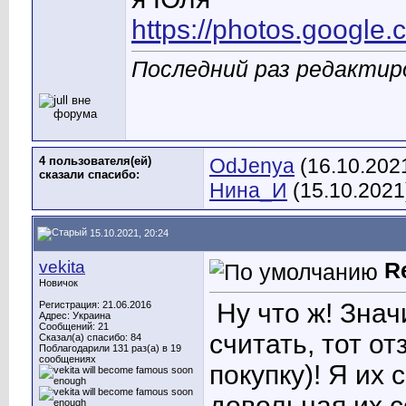
https://photos.googl
Последний раз редактиров
4 пользователя(ей)
OdJenya
(16.10.202
сказали cпасибо:
Нина_И
(15.10.2021
15.10.2021, 20:24
vekita
R
Новичок
Ну что ж! Знач
Регистрация: 21.06.2016
Адрес: Украина
Сообщений: 21
считать, тот о
Сказал(а) спасибо: 84
Поблагодарили 131 раз(а) в 19
сообщениях
покупку)! Я их
довольная их 