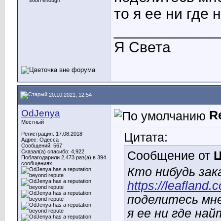
то я ее ни где 
____________
Я Света
20.10.2021, 12:54
OdJenya
R
Местный
Цитата:
Регистрация: 17.08.2018
Адрес: Одесса
Сообщений: 567
Сказал(а) спасибо: 4,922
Сообщение от
Ц
Поблагодарили 2,473 раз(а) в 394
сообщениях
Кто нибудь зак
https://leafland.
поделитесь мне
я ее ни где най