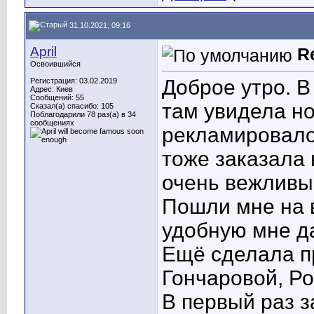
31.10.2021, 09:16
April
R
Освоившийся
Доброе утро. В
Регистрация: 03.02.2019
Адрес: Киев
Сообщений: 55
там увидела но
Сказал(а) спасибо: 105
Поблагодарили 78 раз(а) в 34
сообщениях
рекламировалос
тоже заказала
очень вежливы
Пошли мне на 
удобную мне да
Ещё сделала п
Гончаровой, Ро
В первый раз з