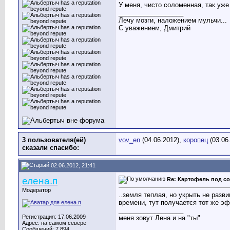
У меня, чисто соломенная, так уже
__________________
Лечу мозги, наложением мульчи...
С уважением, Дмитрий
3 пользователя(ей)
vov_en
(04.06.2012),
коропец
(03.06
сказали cпасибо:
02.06.2012, 21:41
елена.п
Re: Картофель под с
Модератор
..земля теплая, но укрыть не разв
времени, тут получается тот же эф
__________________
Регистрация: 17.06.2009
меня зовут Лена и на "ты"
Адрес: на самом севере
Сообщений: 7,894