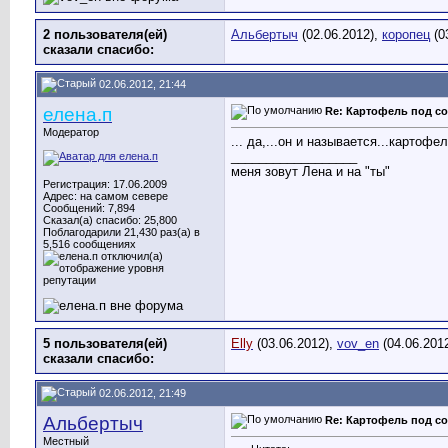
2 пользователя(ей)
Альбертыч
(02.06.2012),
коропец
(0
сказали cпасибо:
02.06.2012, 21:44
елена.п
Re: Картофель под с
Модератор
... да,...он и называется...картофе
__________________
меня зовут Лена и на "ты"
Регистрация: 17.06.2009
Адрес: на самом севере
Сообщений: 7,894
Сказал(а) спасибо: 25,800
Поблагодарили 21,430 раз(а) в
5,516 сообщениях
5 пользователя(ей)
Elly
(03.06.2012),
vov_en
(04.06.201
сказали cпасибо:
02.06.2012, 21:49
Альбертыч
Re: Картофель под с
Местный