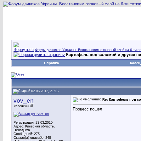
Форум дачников Украины. Восстановим озоновый слой на 6-ти со
Картофель под соломой и другие 
Справка
Кален
02.06.2012, 21:15
vov_en
Re: Картофель под с
Увлеченный
Процесс пошел
Регистрация: 29.03.2010
Адрес: Киевская область,
Ненадыха
Сообщений: 275
Сказал(а) спасибо: 348