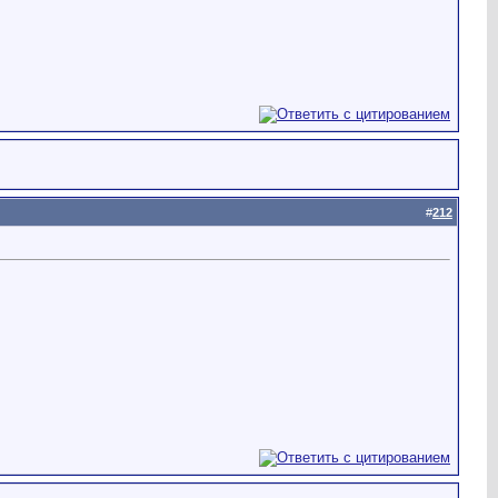
#
212