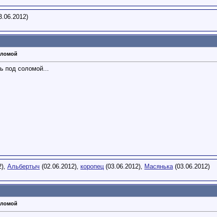
3.06.2012)
оломой
ль под соломой...
2),
Альбертыч
(02.06.2012),
коропец
(03.06.2012),
Масянька
(03.06.2012)
оломой