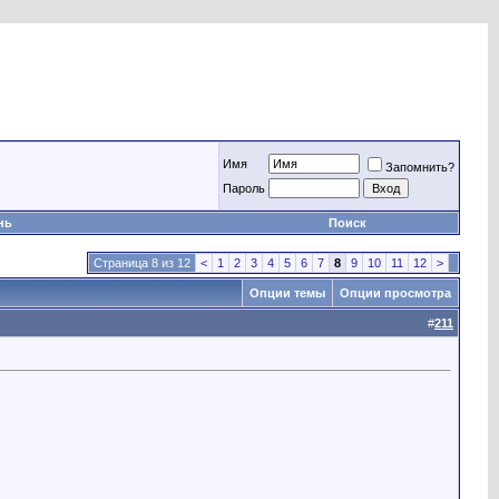
Имя
Запомнить?
Пароль
нь
Поиск
Страница 8 из 12
<
1
2
3
4
5
6
7
8
9
10
11
12
>
Опции темы
Опции просмотра
#
211