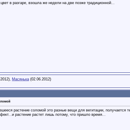
 цвет в разгаре, взошла же недели на две позже традиционной...
.2012),
Масянька
(02.06.2012)
оломой
ившееся растение соломой это разные вещи для вегитации, получается те
фект...и растение растет лишь потому, что пришло время...