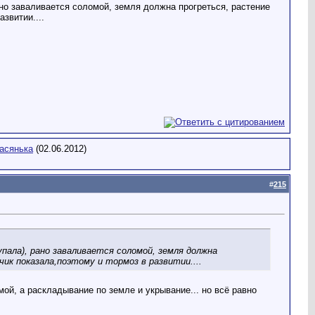
рано заваливается соломой, земля должна прогреться, растение
звитии....
асянька
(02.06.2012)
#
215
упала), рано заваливается соломой, земля должна
ик показала,поэтому и тормоз в развитии....
мой, а раскладывание по земле и укрывание... но всё равно