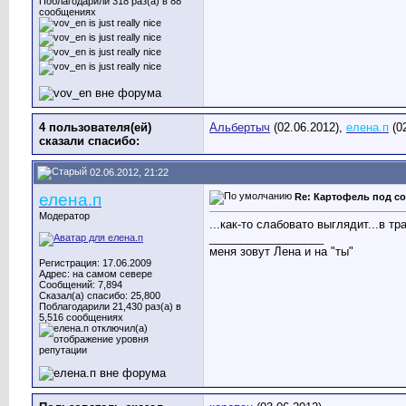
Поблагодарили 318 раз(а) в 88
сообщениях
4 пользователя(ей)
Альбертыч
(02.06.2012),
елена.п
(0
сказали cпасибо:
02.06.2012, 21:22
елена.п
Re: Картофель под с
Модератор
...как-то слабовато выглядит...в 
__________________
меня зовут Лена и на "ты"
Регистрация: 17.06.2009
Адрес: на самом севере
Сообщений: 7,894
Сказал(а) спасибо: 25,800
Поблагодарили 21,430 раз(а) в
5,516 сообщениях