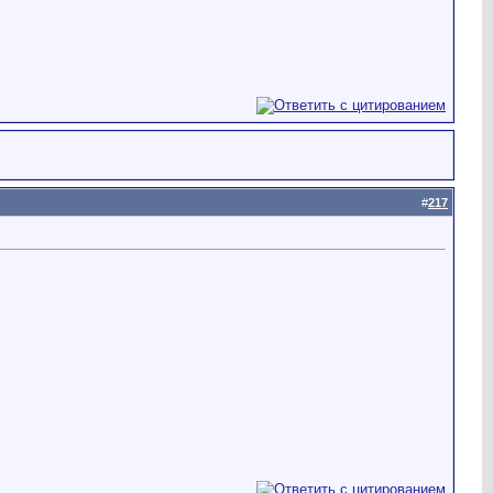
#
217