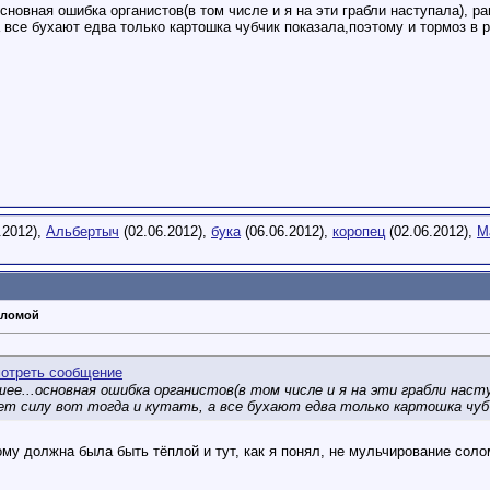
.основная ошибка органистов(в том числе и я на эти грабли наступала), 
а все бухают едва только картошка чубчик показала,поэтому и тормоз в ра
.2012),
Альбертыч
(02.06.2012),
бука
(06.06.2012),
коропец
(02.06.2012),
М
оломой
шее
...основная ошибка органистов(в том числе и я на эти грабли наст
ет силу вот тогда и кутать, а все бухают едва только картошка чубч
ому должна была быть тёплой и тут, как я понял, не мульчирование соло