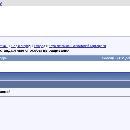
тках!
>
Сад и огород
>
Огород
>
Клуб знатоков и любителей картофеля
нестандартные способы выращивания
дарь
Сообщения за де
оломой