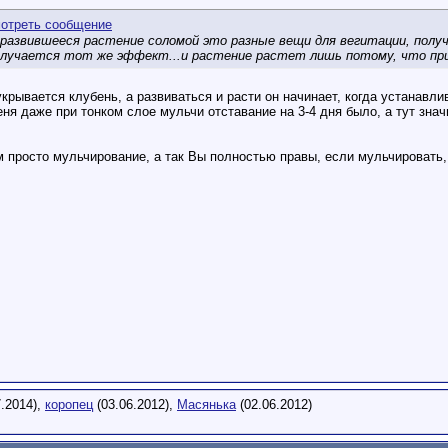
 развившееся растение соломой это разные вещи для вегитации, получ
олучается тот же эффект...и растение растет лишь потому, что при
укрывается клубень, а развиваться и расти он начинает, когда устанав
ня даже при тонком слое мульчи отставание на 3-4 дня было, а тут знач
м просто мульчирование, а так Вы полностью правы, если мульчировать, 
.2014),
коропец
(03.06.2012),
Масянька
(02.06.2012)