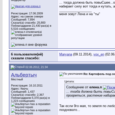
Модератор
... тогда должна быть повыСшее
..
набирает силу вот тогда и кутать, 
__________________
Регистрация: 17.06.2009
меня зовут Лена и на "ты"
Адрес: на самом севере
Сообщений: 7,894
Сказал(а) спасибо: 25,800
Поблагодарили 21,430 раз(а) в
5,516 сообщениях
6 пользователя(ей)
Maryana
(09.11.2014),
vov_en
(02.06
сказали cпасибо:
02.06.2012, 21:34
Альбертыч
Re: Картофель под с
Местный
Цитата:
Регистрация: 16.10.2011
Сообщение от
елена.п
Адрес: Керчь
... тогда должна быть повыС
Сообщений: 1,437
Сказал(а) спасибо: 2,367
прогреться, растение набира
Поблагодарили 5,370 раз(а) в
1,223 сообщениях
Так если 9го мая, то земля по люб
поздновато...