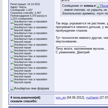
Цитата:
Регистрация: 16.10.2011
Сообщение от
елена.п
Адрес: Керчь
..земля теплая, но укрыть не
Сообщений: 1,437
Сказал(а) спасибо: 2,367
длительного времени, тут п
Поблагодарили 5,370 раз(а) в
1,223 сообщениях
Так ведь укрывается не растение, 
прогревается немного дольше, у ме
пробуждении глазков.
Тут технология немного другая, че
омульчивание...
__________________
Лечу мозги, наложением мульчи...
С уважением, Дмитрий
4 пользователя(ей)
vov_en
(04.06.2012),
yuzhanin
(27.07
сказали cпасибо: