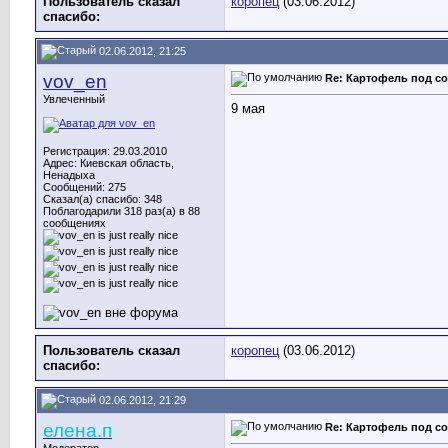
Пользователь сказал
коропец
(03.06.2012)
cпасибо:
02.06.2012, 21:25
vov_en
Re: Картофель под с
Увлеченный
9 мая
Регистрация: 29.03.2010
Адрес: Киевская область,
Ненадыха
Сообщений: 275
Сказал(а) спасибо: 348
Поблагодарили 318 раз(а) в 88
сообщениях
Пользователь сказал
коропец
(03.06.2012)
cпасибо:
02.06.2012, 21:29
елена.п
Re: Картофель под с