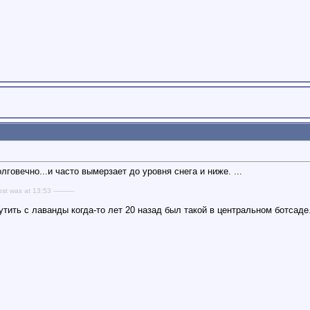
говечно...и часто вымерзает до уровня снега и ниже. ...
ost was at 13:53 ----------
утить с лаванды
когда-то лет 20 назад был такой в центральном ботсаде