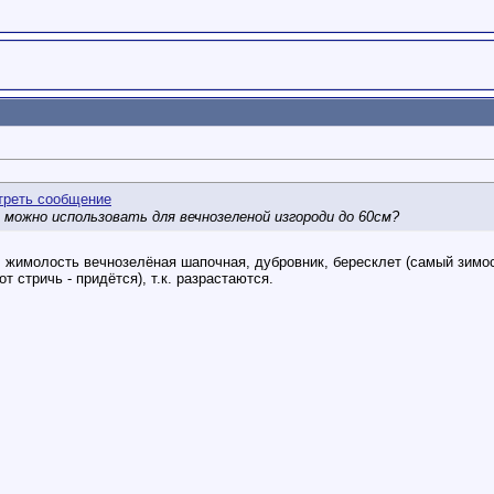
 можно использовать для вечнозеленой изгороди до 60см?
: жимолость вечнозелёная шапочная, дубровник, бересклет (самый зимос
т стричь - придётся), т.к. разрастаются.