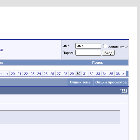
Имя
Запомнить?
ки
Пароль
нь
Поиск
ая
<
20
21
22
23
24
25
26
27
28
29
30
31
32
33
34
35
36
>
Опции темы
Опции просмотра
#
871