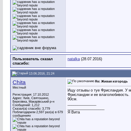
Пользователь сказал
natalka
(28.07.2016)
cпасибо:
13.06.2016, 21:24
Chita
Re: Живая изгородь
Местный
Ищу отзывы о туе Фрисландия. У 
Фрисландии и ее влаголюбивость. 
Регистрация: 17.10.2012
Адрес: Київ, Святошино,
90см.
Березівка, Макарівський р-н
______________
Сообщений: 1,212
__________________
Сказал(а) спасибо: 3,779
Я Вита
Поблагодарили 2,597 раз(а) в 679
сообщениях