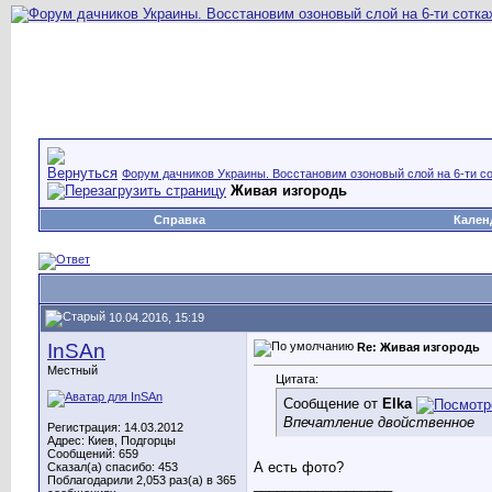
Форум дачников Украины. Восстановим озоновый слой на 6-ти со
Живая изгородь
Справка
Кален
10.04.2016, 15:19
InSAn
Re: Живая изгородь
Местный
Цитата:
Сообщение от
Elka
Впечатление двойственное
Регистрация: 14.03.2012
Адрес: Киев, Подгорцы
Сообщений: 659
А есть фото?
Сказал(а) спасибо: 453
Поблагодарили 2,053 раз(а) в 365
__________________