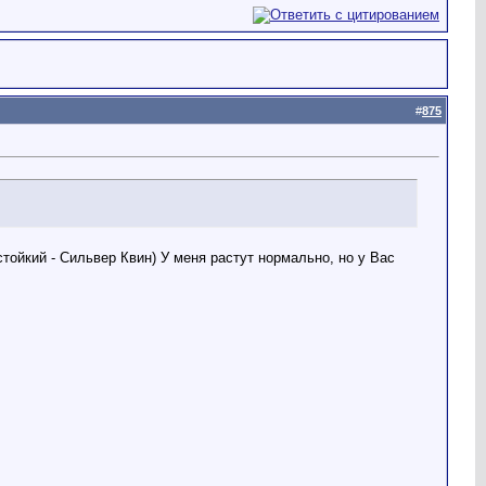
#
875
тойкий - Сильвер Квин) У меня растут нормально, но у Вас