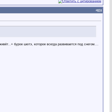
#
874
ивёт...+ бурое шютэ, которое всегда развивается под снегом....