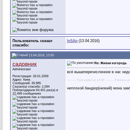
Пользователь сказал
InSAn
(13.04.2016)
cпасибо:
13.04.2016, 13:55
садовник
Re: Живая изгородь
Administrator
всё вышеперечисленное в нас недол
Регистрация: 28.01.2009
Адрес: Киев.
---------- Post added at 13:55 ---------- Previous p
Сообщений: 39,985
Сказал(а) спасибо: 2,094
неплохой бандюр(низкий) мона зам
Поблагодарили 64,401 раз(а) в
22,499 сообщениях