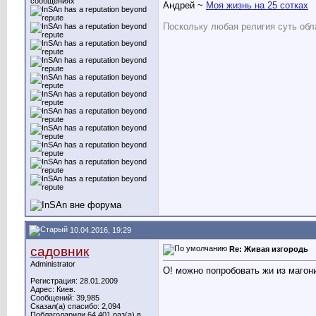
сообщениях
Андрей ~
Моя жизнь на 25 сотках
Поскольку любая религия суть обл
10.04.2016, 19:29
садовник
Re: Живая изгородь
Administrator
О! можно попробовать жи из магонии
Регистрация: 28.01.2009
Адрес: Киев.
Сообщений: 39,985
Сказал(а) спасибо: 2,094
Поблагодарили 64,401 раз(а) в