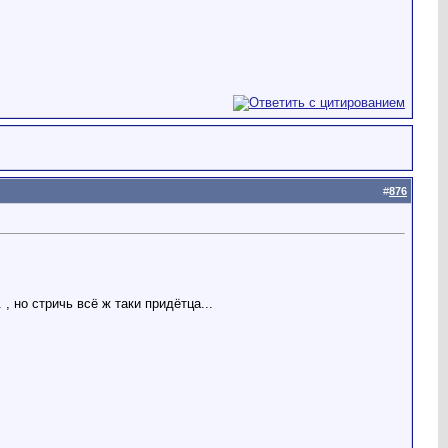
#
876
.
, но стричь всё ж таки придётца...