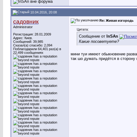
10.04.2016, 20:08
садовник
Re: Живая изгородь
Administrator
Цитата:
Регистрация: 28.01.2009
Сообщение от
InSAn
Адрес: Киев.
Какие посоветуете?
Сообщений: 39,985
Сказал(а) спасибо: 2,094
Поблагодарили 64,401 раз(а) в
22,499 сообщениях
мини туи имеют обыкновение развали
так шо думать придётся в сторону 