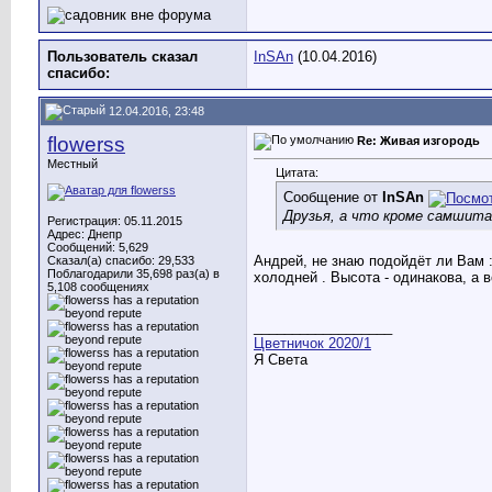
Пользователь сказал
InSAn
(10.04.2016)
cпасибо:
12.04.2016, 23:48
flowerss
Re: Живая изгородь
Местный
Цитата:
Сообщение от
InSAn
Друзья, а что кроме самшита
Регистрация: 05.11.2015
Адрес: Днепр
Сообщений: 5,629
Андрей, не знаю подойдёт ли Вам 
Сказал(а) спасибо: 29,533
Поблагодарили 35,698 раз(а) в
холодней . Высота - одинакова, а во
5,108 сообщениях
__________________
Цветничок 2020/1
Я Света