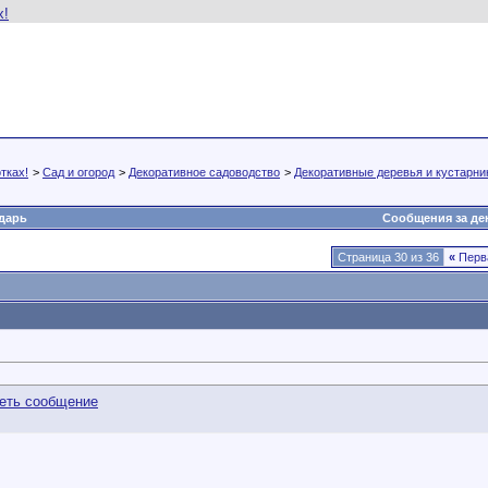
тках!
>
Сад и огород
>
Декоративное садоводство
>
Декоративные деревья и кустарни
дарь
Сообщения за де
Страница 30 из 36
«
Перв