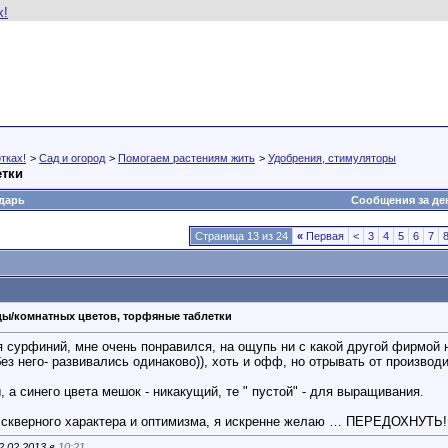
тках!
>
Сад и огород
>
Помогаем растениям жить
>
Удобрения, стимуляторы
етки
дарь
Сообщения за де
Страница 13 из 24
«
Первая
<
3
4
5
6
7
ды/комнатных цветов, торфяные таблетки
 сурфиний, мне очень понравился, на ощупь ни с какой другой фирмой 
 без него- развивались одинаково)), хоть и офф, но отрывать от производ
, а синего цвета мешок - никакущий, те " пустой" - для выращивания.
 скверного характера и оптимизма, я искренне желаю … ПЕРЕДОХНУТЬ! 
2.02.2013 в
10:21
.