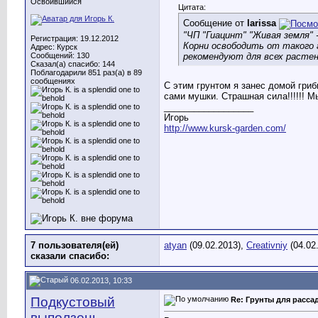
Освоившийся
Цитата:
Сообщение от
larissa
"ЧП "Гиацинт" "Живая земля" 
Регистрация: 19.12.2012
Корни освободить от такого г
Адрес: Курск
рекомендуют для всех растени
Сообщений: 130
Сказал(а) спасибо: 144
Поблагодарили 851 раз(а) в 89
сообщениях
С этим грунтом я занес домой гриб
сами мушки. Страшная сила!!!!!! 
__________________
Игорь
http://www.kursk-garden.com/
7 пользователя(ей)
atyan
(09.02.2013),
Creativniy
(04.02
сказали cпасибо:
06.02.2013, 10:33
Подкустовый
Re: Грунты для расса
выползень