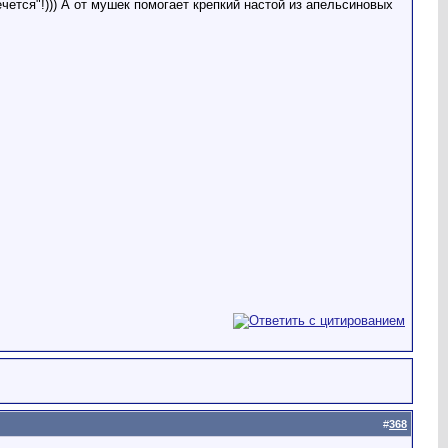
чется"!))) А от мушек помогает крепкий настой из апельсиновых
#
368