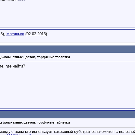
13),
Масянька
(02.02.2013)
ды/комнатных цветов, торфяные таблетки
те, где найти?
ды/комнатных цветов, торфяные таблетки
мендую всем кто использует кокосовый субстрат ознакомится с полезной 