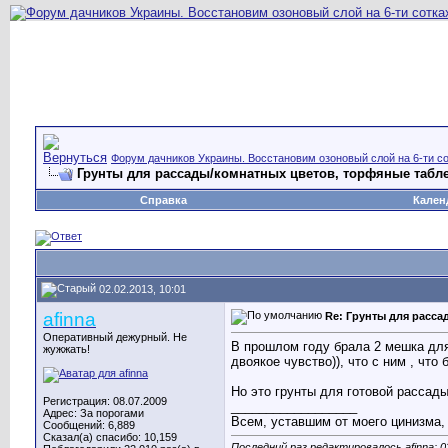
Форум дачников Украины. Восстановим озоновый слой на 6-ти со
Грунты для рассады/комнатных цветов, торфяные табл
Справка
Кален
02.02.2013, 10:01
afinna
Re: Грунты для расса
Оперативный дежурный. Не
В прошлом году брала 2 мешка для
жужжать!
двоякое чувство)), что с ним , что
Но это грунты для готовой рассады
Регистрация: 08.07.2009
__________________
Адрес: За порогами
Всем, уставшим от моего цинизма,
Сообщений: 6,889
Сказал(а) спасибо: 10,159
Последний раз редактировалось afinna; 0