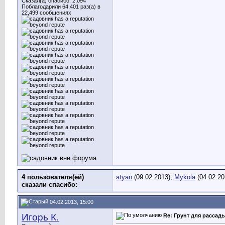
Сказал(а) спасибо: 2,094
Поблагодарили 64,401 раз(а) в
22,499 сообщениях
4 пользователя(ей)
atyan
(09.02.2013),
Mykola
(04.02.20
сказали cпасибо:
04.02.2013, 15:00
Игорь К.
Re: Грунт для рассад