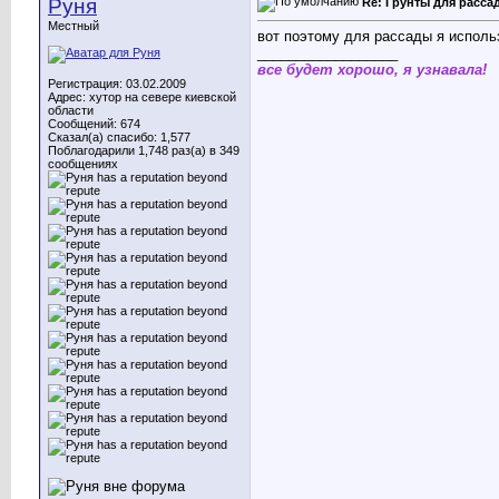
Руня
Re: Грунты для расса
Местный
вот поэтому для рассады я использ
__________________
все будет хорошо, я узнавала!
Регистрация: 03.02.2009
Адрес: хутор на севере киевской
области
Сообщений: 674
Сказал(а) спасибо: 1,577
Поблагодарили 1,748 раз(а) в 349
сообщениях