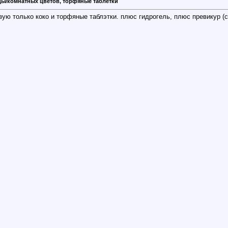
ды/комнатных цветов, торфяные таблетки
ую только коко и торфяные таблэтки. плюс гидрогель, плюс превикур (с