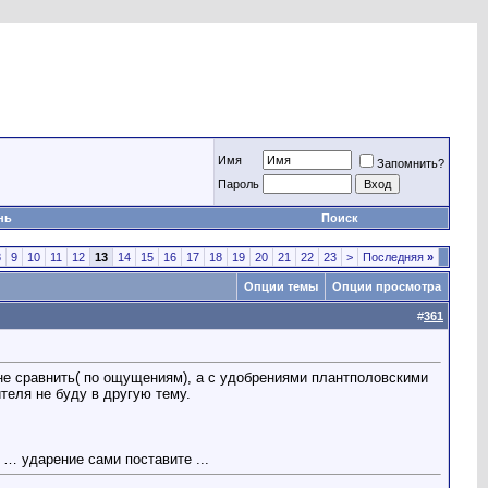
Имя
Запомнить?
Пароль
нь
Поиск
8
9
10
11
12
13
14
15
16
17
18
19
20
21
22
23
>
Последняя
»
Опции темы
Опции просмотра
#
361
не сравнить( по ощущениям), а с удобрениями плантполовскими
ителя не буду в другую тему.
… ударение сами поставите ...