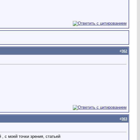
#
362
#
363
, с моей точки зрения, статьей