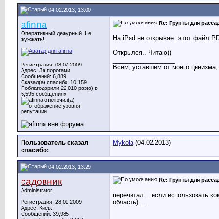
04.02.2013, 13:00
afinna
Re: Грунты для расса
Оперативный дежурный. Не
На iPad не открывает этот файл PDF
жужжать!
Открылся.. Читаю))
__________________
Регистрация: 08.07.2009
Всем, уставшим от моего цинизма,
Адрес: За порогами
Сообщений: 6,889
Сказал(а) спасибо: 10,159
Поблагодарили 22,010 раз(а) в
5,595 сообщениях
Пользователь сказал
Mykola
(04.02.2013)
cпасибо:
04.02.2013, 13:29
садовник
Re: Грунты для расса
Administrator
перечитал... если использовать ко
область)....
Регистрация: 28.01.2009
Адрес: Киев.
Сообщений: 39,985