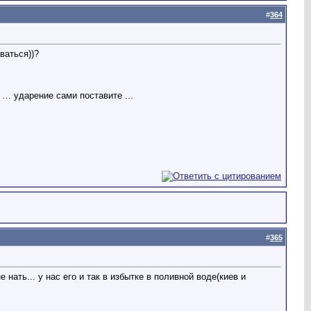
#
364
ваться))?
… ударение сами поставите ...
#
365
ать... у нас его и так в избытке в поливной воде(киев и