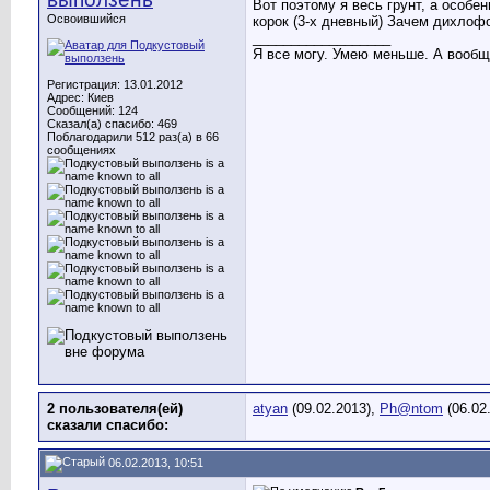
Вот поэтому я весь грунт, а особе
Освоившийся
корок (3-х дневный) Зачем дихлофо
__________________
Я все могу. Умею меньше. А вообщ
Регистрация: 13.01.2012
Адрес: Киев
Сообщений: 124
Сказал(а) спасибо: 469
Поблагодарили 512 раз(а) в 66
сообщениях
2 пользователя(ей)
atyan
(09.02.2013),
Ph@ntom
(06.02
сказали cпасибо:
06.02.2013, 10:51