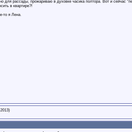
нно для рассады, прожариваю в духовке часика полтора. Вот и сейчас "пе
сить в квартире?!
е-то я Лена.
.2013)