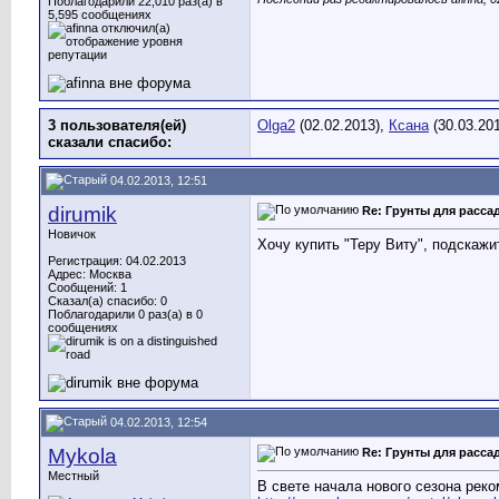
Поблагодарили 22,010 раз(а) в
5,595 сообщениях
3 пользователя(ей)
Olga2
(02.02.2013),
Ксана
(30.03.20
сказали cпасибо:
04.02.2013, 12:51
dirumik
Re: Грунты для расса
Новичок
Хочу купить "Теру Виту", подскажи
Регистрация: 04.02.2013
Адрес: Москва
Сообщений: 1
Сказал(а) спасибо: 0
Поблагодарили 0 раз(а) в 0
сообщениях
04.02.2013, 12:54
Mykola
Re: Грунты для расса
Местный
В свете начала нового сезона реко