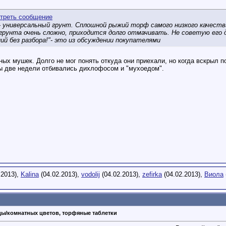
- универсальный грунт. Сплошной рыжий торф самого низкого качества
рунта очень сложно, приходится долго отмачивать. Не советую его да
й без разбора!"- это из обсуждении покупателями
ных мушек. Долго не мог понять откуда они приехали, но когда вскрыл 
Мы две недели отбивались дихлофосом и "мухоедом".
.2013),
Kalina
(04.02.2013),
vodolij
(04.02.2013),
zefirka
(04.02.2013),
Виола
ды/комнатных цветов, торфяные таблетки