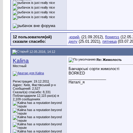
12 пользователя(ей)
-юрий-
(21.09.2012),
flowerss
(12.05.
сказали cпасибо:
делу
(25.01.2021),
пятница
(03.07.2
12.05.2016, 14:12
Kalina
Re: Жимолость
Местный
Бакчарські сорти жимолості
BORKED
__________________
Регистрация: 19.12.2011
Наталі_я
Адрес: Київ, Фастівський р-н
Сообщений: 2,527
Сказал(а) спасибо: 8,331
Поблагодарили 12,115 раз(а) в
2,109 сообщениях