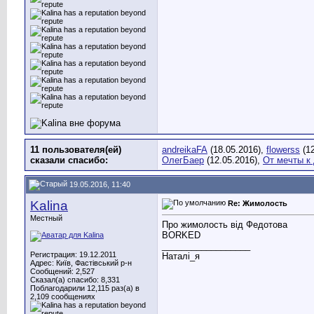
11 пользователя(ей)
andreikaFA
(18.05.2016),
flowerss
(12
сказали cпасибо:
ОлегБаер
(12.05.2016),
От мечты к
19.05.2016, 11:40
Kalina
Re: Жимолость
Местный
Про жимолость від Федотова
BORKED
__________________
Регистрация: 19.12.2011
Наталі_я
Адрес: Київ, Фастівський р-н
Сообщений: 2,527
Сказал(а) спасибо: 8,331
Поблагодарили 12,115 раз(а) в
2,109 сообщениях