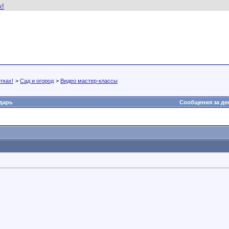
тках!
>
Сад и огород
>
Видео мастер-классы
дарь
Сообщения за де