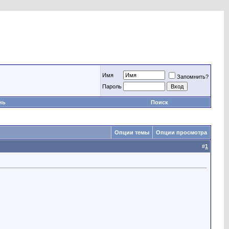
Имя
Запомнить?
Пароль
нь
Поиск
Опции темы
Опции просмотра
#
1