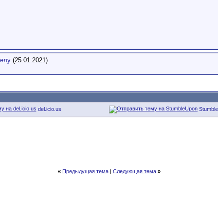
делу
(25.01.2021)
del.icio.us
Stumbl
«
Предыдущая тема
|
Следующая тема
»