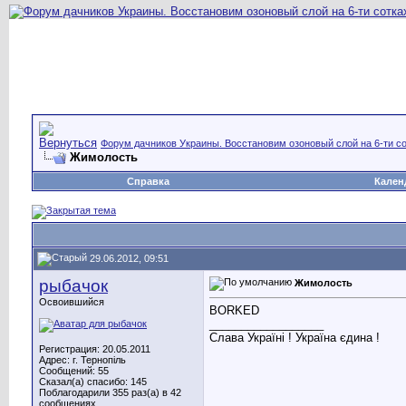
Форум дачников Украины. Восстановим озоновый слой на 6-ти со
Жимолость
Справка
Кален
29.06.2012, 09:51
рыбачок
Жимолость
Освоившийся
BORKED
__________________
Слава Україні ! Україна єдина !
Регистрация: 20.05.2011
Адрес: г. Тернопіль
Сообщений: 55
Сказал(а) спасибо: 145
Поблагодарили 355 раз(а) в 42
сообщениях