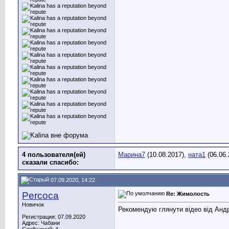
4 пользователя(ей)
Марина7
(10.08.2017),
ната1
(06.06.
сказали cпасибо:
07.09.2020, 14:22
Percoca
Re: Жимолость
Новичок
Рекомендую глянути відео від Анд
Регистрация: 07.09.2020
Адрес: Чабани