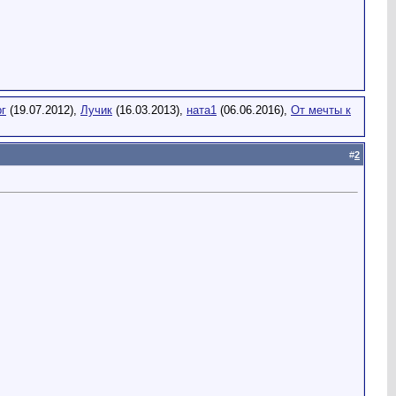
рг
(19.07.2012),
Лучик
(16.03.2013),
ната1
(06.06.2016),
От мечты к
#
2