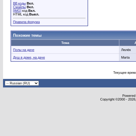
BB коды
Вкл.
Смайлы
Вкл.
[IMG]
код
Вкл.
HTML код
Выкл.
Правила форума
Похожие темы
Тема
Полы на даче
Люлёк
Душ в доме, на даче
Marta
Текущее врем
Powered b
Copyright ©2000 - 2026,