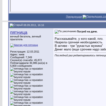
Предыдущая
08.09.2011, 16:16
пятница
Погреб на даче.
вечный бегатель, вечный
Рассказывайте, у кого какой, плз.
прыгатель
Назрела срочная необходимость.
В активе - три "рукастых мужика"
Денег мало (еще срочнее надо забо
Регистрация: 12.03.2011
Адрес: киев
Последний раз редактировалось пятница;
Сообщений: 7,349
Сказал(а) спасибо: 45,872
Поблагодарили 36,986 раз(а) в
5,800 сообщениях